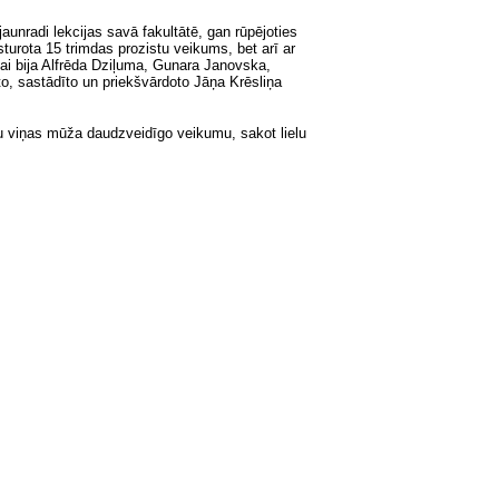
aunradi lekcijas savā fakultātē, gan rūpējoties
turota 15 trimdas prozistu veikums, bet arī ar
ņai bija Alfrēda Dziļuma, Gunara Janovska,
o, sastādīto un priekšvārdoto Jāņa Krēsliņa
īvu viņas mūža daudzveidīgo veikumu, sakot lielu