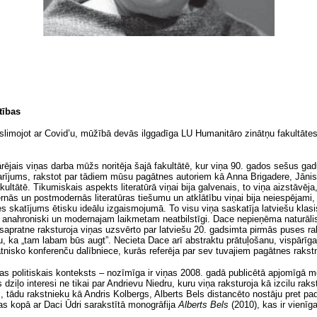
tības
imojot ar Covid’u, mūžībā devās ilggadīga LU Humanitāro zinātņu fakultātes (
ējais viņas darba mūžs noritēja šajā fakultātē, kur viņa 90. gados sešus gadu
darījums, rakstot par tādiem mūsu pagātnes autoriem kā Anna Brigadere, Jāni
ultātē. Tikumiskais aspekts literatūrā viņai bija galvenais, to viņa aizstāvēja, 
ās un postmodernās literatūras tiešumu un atklātību viņai bija neiespējami, j
 skatījums ētisku ideālu izgaismojumā. To visu viņa saskatīja latviešu klasisk
kā anahroniski un modernajam laikmetam neatbilstīgi. Dace nepieņēma naturāli
un sapratne raksturoja viņas uzsvērto par latviešu 20. gadsimta pirmās puses 
ību, ka „tam labam būs augt”. Necieta Dace arī abstraktu prātuļošanu, vispārīg
ātnisko konferenču dalībniece, kurās referēja par sev tuvajiem pagātnes rakst
cības politiskais konteksts – nozīmīga ir viņas 2008. gadā publicētā apjomīgā 
 dziļo interesi ne tikai par Andrievu Niedru, kuru viņa raksturoja kā izcilu rak
m, tādu rakstnieku kā Andris Kolbergs, Alberts Bels distancēto nostāju pret 
ņas kopā ar Daci Ūdri sarakstītā monogrāfija
Alberts Bels
(2010), kas ir vienīg