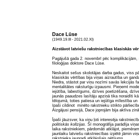
Dace Lūse
(1949.19.III - 2021.02.XI)
Aizstāvot latviešu rakstniecības klasiskās vēr
Pagājušā gada 2. novembrī pēc komplikācijām, sl
filoloģijas doktore Dace Lūse.
Neskaitot sešus skolotājas darba gadus, viss pār
klasiskās vērtības bija viņas aizrautība un gan
Niedra, stāstot par viņu nozīmi savās lekcijās fak
mentalitātes raksturīgu izpausmi. Pieņemt modern
iejūtība, labestīgums, dzīves poetizēšana, dzīves
jaunās paaudzes lasītāju apziņā tika noraidīti 
tēlojumā, toties patiesa un iejūtīga mīlestība 
īpaši cildinot minēto rakstnieku strikto pārliec
Aizgājusi pensijā, Dace joprojām bija aktīva zin
Īpaši jāuzsver, ka viņu ļoti interesēja rakstnie
politiskās kolīzijas
. Šī monogrāfija parādīja viņas
laika rakstniekiem, pārdomāti atklājot, piemēra
jaunlaiku latviešu rakstniecības izpētē jāmin vi
rakstnieka jaunradi atklājošais pētījums.