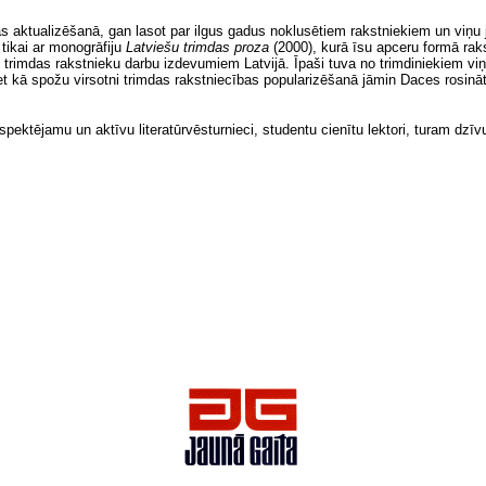
s aktualizēšanā, gan lasot par ilgus gadus noklusētiem rakstniekiem un viņu j
 tikai ar monogrāfiju
Latviešu trimdas proza
(2000), kurā īsu apceru formā raks
trimdas rakstnieku darbu izdevumiem Latvijā. Īpaši tuva no trimdiniekiem vi
 kā spožu virsotni trimdas rakstniecības popularizēšanā jāmin Daces rosināt
espektējamu un aktīvu literatūrvēsturnieci, studentu cienītu lektori, turam dz