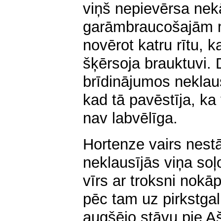
viņš nepievērsa ne
garāmbraucošajām m
novērot katru rītu, 
šķērsoja brauktuvi.
brīdinājumos neklaus
kad tā pavēstīja, ka
nav labvēlīga.
Hortenze vairs nest
neklausījās viņa soļ
vīrs ar troksni nok
pēc tam uz pirkstga
augšējo stāvu pie A