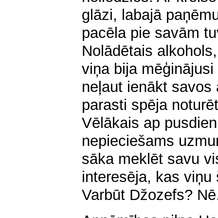
glāzi, labajā paņēmus
pacēla pie savām t
Nolādētais alkohols,
viņa bija mēģinājusi
neļaut ienākt savos
parasti spēja noturē
Vēlākais ap pusdienl
nepieciešams uzmund
sāka meklēt savu vi
interesēja, kas viņu
Varbūt Džo­zefs? Nē