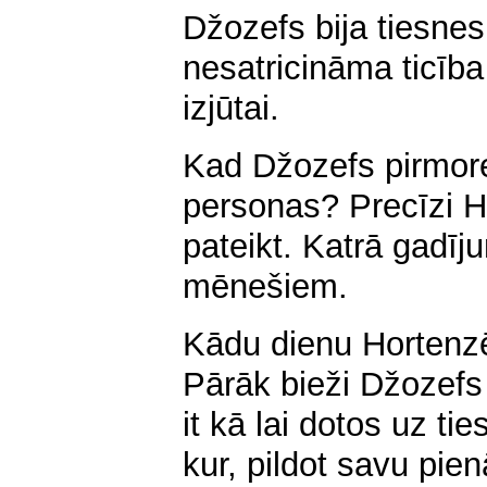
Džozefs bija tiesnes
nesatricināma ticība
izjūtai.
Kad Džozefs pirmorei
personas? Precīzi H
pateikt. Katrā gadī
mēnešiem.
Kādu dienu Hortenz
Pārāk bieži Džozefs
it kā lai dotos uz ti
kur, pildot savu pie