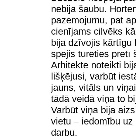
nebija šaubu. Horten
pazemojumu, pat ap
cienījams cilvēks kā
bija dzīvojis kārtīgu 
spējis turēties pretī
Arhitekte noteikti bi
lišķējusi, varbūt iest
jauns, vitāls un viņai
tādā veidā viņa to bi
Varbūt viņa bija aiz
vietu – iedomību uz
d