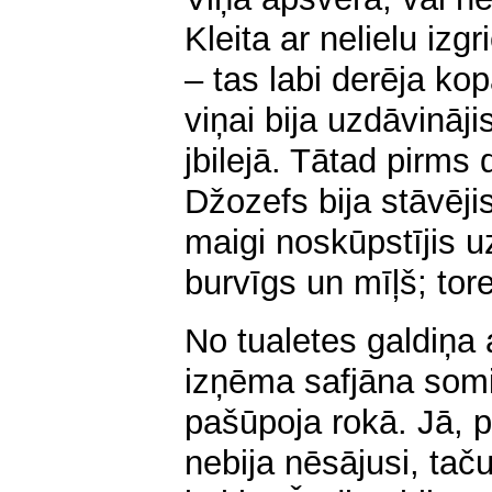
Kleita ar nelielu izg
– tas labi derēja ko
viņai bija uzdāvināj
jbilejā. Tātad pirms
Džozefs bija stāvēji
maigi noskūpstījis uz
burvīgs un mīļš; tor
No tualetes galdiņa 
izņēma safjāna somi
pašūpoja rokā. Jā, p
nebija nēsājusi, taču