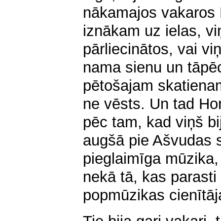
nākamajos vakaros 
iznākam uz ielas, viņ
pārliecinātos, vai v
nama sienu un tāpēc
pētošajam skatiena
ne vēsts. Un tad Hor
pēc tam, kad viņš bij
augšā pie Ašvudas s
pieglaimīga mūzika,
nekā tā, kas parasti
popmūzikas cienītāj