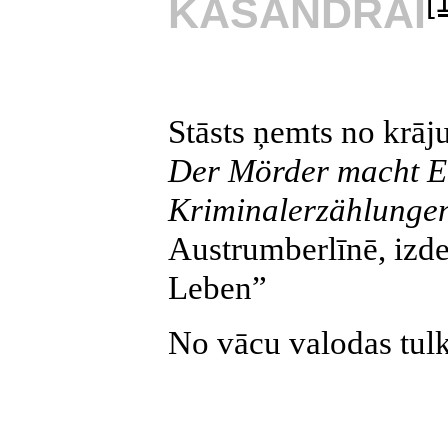
[
KASANDRAI
Stāsts ņemts no krāj
Der Mörder macht E
Kriminalerzählunge
Austrumberlīnē, izd
Leben”
No vācu valodas tulk