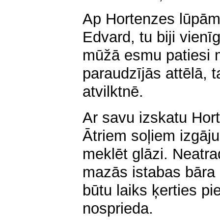
Ap Hortenzes lūpām 
Edvard, tu biji vienī
mūžā esmu patiesi mī
paraudzījās attēlā, t
atvilktnē.
Ar savu izskatu Hort
Ātriem soļiem izgāju
meklēt glāzi. Neatra
mazās istabas bāra 
būtu laiks ķerties pi
nosprieda.