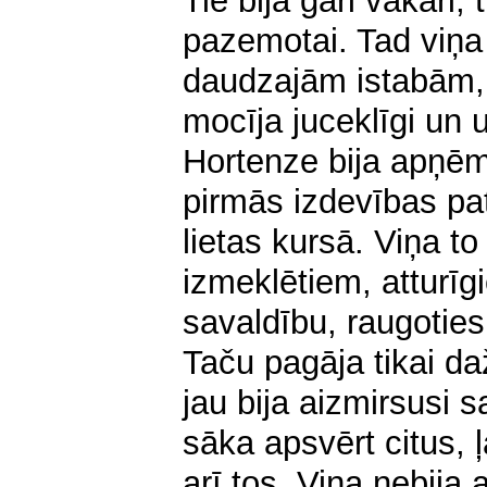
Tie bija gari vakari, t
pazemotai. Tad viņa 
daudzajām istabām, s
mocīja juceklīgi un u
Hortenze bija apņē
pirmās izdevības pate
lietas kursā. Viņa to 
izmeklētiem, atturī
savaldību, raugoties
Taču pagāja tikai d
jau bija aizmirsusi 
sāka apsvērt citus, 
arī tos. Viņa nebija 