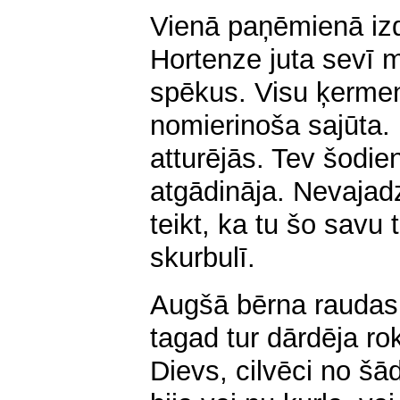
Vienā paņēmienā izdz
Hortenze juta sevī 
spēkus. Visu ķerme
nomierinoša sajūta. 
atturējās. Tev šodie
atgādināja. Nevajad
teikt, ka tu šo savu 
skurbulī.
Augšā bērna raudas 
tagad tur dārdēja ro
Dievs, cilvēci no šā