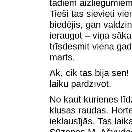
tādiem aizliegumie
Tieši tas sievieti v
biedējis, gan valdzin
ieraugot – viņa sāka 
trīsdesmit viena gada,
marts.
Ak, cik tas bija sen!
laiku pārdzīvot.
No kaut kurienes līd
klusas raudas. Horte
ieklausījās. Tas laik