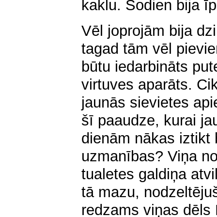
kaklu. Šodien bija ī
Vēl joprojām bija d
tagad tām vēl pievie
būtu iedarbināts put
virtuves aparāts. Ci
jaunās sievietes ap
šī paaudze, kurai j
dienām nākas iztikt
uzmanības? Viņa no
tualetes galdiņa atv
tā mazu, nodzeltējušu
redzams viņas dēls