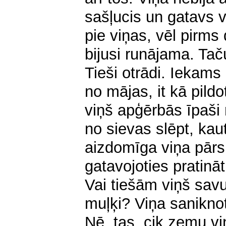
sašļucis un gatavs v
pie viņas, vēl pirm
bijusi runājama. Tač
Tieši otrādi. Iekams
no mājas, it kā pild
viņš apģērbās īpaši 
no sievas slēpt, kaut
aizdomīga viņa pārs
gatavojoties pratinā
Vai tiešām viņš savu
muļķi? Viņa saniknot
Nē, tas, cik zemu viņ