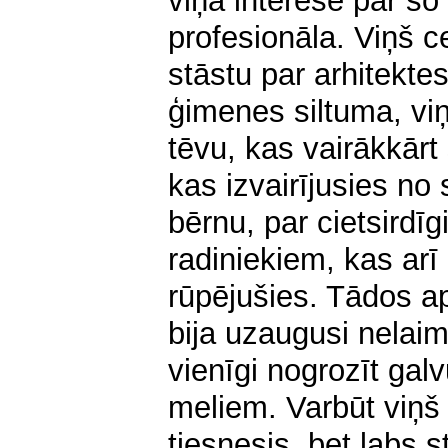
viņa interese par šo 
profesionāla. Viņš ce
stāstu par arhitektes
ģimenes siltuma, viņ
tēvu, kas vairākkārt
kas izvairījusies n
bērnu, par cietsirdī
radiniekiem, kas arī
rūpējušies. Tādos ap
bija uzaugusi nelaim
vienīgi nogrozīt galv
meliem. Varbūt viņš
tiesnesis, bet labs s