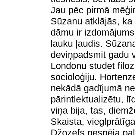
Jau pēc pirmā mēģin
Sūzanu atklājās, ka 
dāmu ir izdomājums. 
lauku ļaudis. Sūzana
deviņpadsmit gadu v
Londonu studēt filozo
socioloģiju. Hortenz
nekādā gadījumā ne
pārintlektualizētu, l
viņa bija, tas, diem
Skaista, vieglprātīga
Džozefs nespēja pali