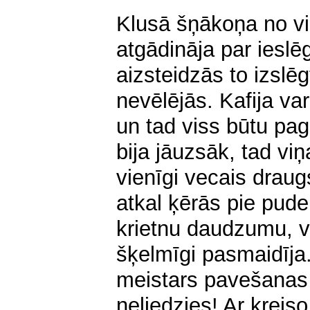
Klusā šņākoņa no vi
atgādināja par ieslē
aizsteidzās to izslēg
nevēlējās. Kafija var
un tad viss būtu pag
bija jāuzsāk, tad vi
vienīgi vecais draug
atkal ķērās pie pudel
krietnu daudzumu, v
šķelmīgi pasmaidīja.
meistars pavešanas 
neliedzies! Ar kreis