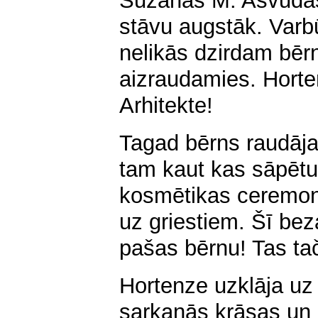
Sūzanas M. Ašvudas
stāvu augstāk. Varb
nelikās dzirdam bērn
aizraudamies. Horte
Arhitekte!
Tagad bērns raudāja t
tam kaut kas sāpētu
kosmētikas ceremoni
uz griestiem. Šī bez
pašas bērnu! Tas tač
Hortenze uzklāja u
sarkanās krāsas un r