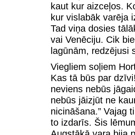
kaut kur aizceļos. Ko
kur vislabāk varēja 
Tad viņa dosies tālā
vai Venēciju. Cik bie
lagūnām, redzējusi s
Viegliem soļiem Hort
Kas tā būs par dzīvi
neviens nebūs jāgai
nebūs jāizjūt ne kau
nicināšana.” Vajag t
to izdarīs. Šis lēm
Augstākā vara bija p