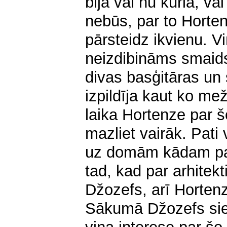
bija vai nu kurla, vai
nebūs, par to Horten
pārsteidz ikvienu. V
neizdibināms smaids
divas basģitāras un 
izpildīja kaut ko me
laika Hortenze par š
mazliet vairāk. Pati
uz domām kādam par 
tad, kad par arhitekt
Džozefs, arī Horten
Sākumā Džozefs siev