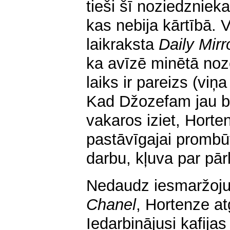
tieši šī noziedzniek
kas nebija kārtībā. 
laikraksta
Daily Mirr
ka avīzē minētā noz
laiks ir pareizs (viņ
Kad Džozefam jau bi
vakaros iziet, Hort
pastāvīgajai prombū
darbu, kļuva par pār
Nedaudz iesmaržojus
Chanel
, Hortenze at
Iedarbinājusi kafija