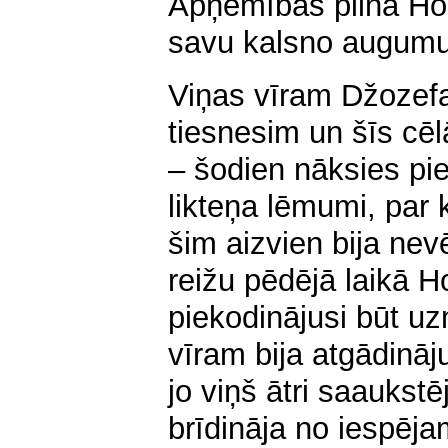
Apņēmības pilna Hor
savu kalsno augumu
Viņas vīram Džozef
tiesnesim un šīs cē
– šodien nāksies pie
likteņa lēmumi, par k
šim aizvien bija nevē
reižu pēdējā laikā H
piekodinājusi būt uz
vīram bija atgādināju
jo viņš ātri saaukst
brīdināja no iespēja