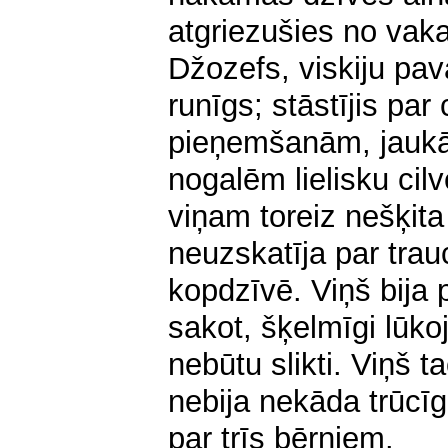
atgriezušies no vak
Džozefs, viskiju pava
runīgs; stāstījis par
pieņemšanām, jaukā
nogalēm lielisku cilv
viņam toreiz nešķita
neuzskatīja par trau
kopdzīvē. Viņš bija 
sakot, šķelmīgi lūkoj
nebūtu slikti. Viņš ta
nebija nekāda trūcī
par trīs bērniem.