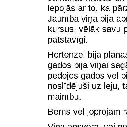
lepojās ar to, ka pā
Jaunībā viņa bija a
kursus, vēlāk savu p
patstāvīgi.
Hortenzei bija plāna
gados bija viņai sa
pēdējos gados vēl pi
noslīdējuši uz leju, 
mainību.
Bērns vēl joprojām r
Viņa apsvēra, vai ne