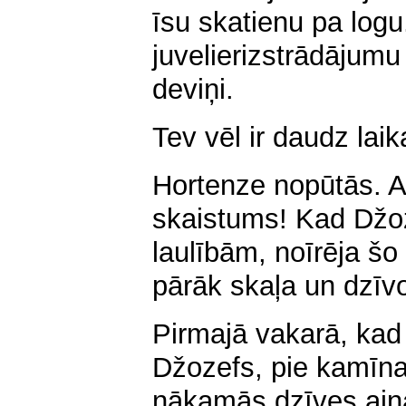
īsu skatienu pa logu.
juvelierizstrādājumu
deviņi.
Tev vēl ir daudz laik
Hortenze nopūtās. A
skaistums! Kad Džoze
laulībām, noīrēja šo 
pārāk skaļa un dzīvo
Pirmajā vakarā, kad v
Džozefs, pie kamīna
nākamās dzīves ainas