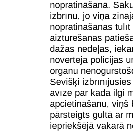
nopratināšanā. Sāku
izbrīnu, jo viņa zinā
nopratināšanas tūlī
aizturēšanas patieš
dažas nedēļas, ieka
novērtēja policijas 
orgānu nenogurstošo 
Sevišķi izbrīnījusies
avīzē par kāda ilgi 
apcietināšanu, viņš 
pārsteigts gultā ar 
iepriekšējā vakarā ne