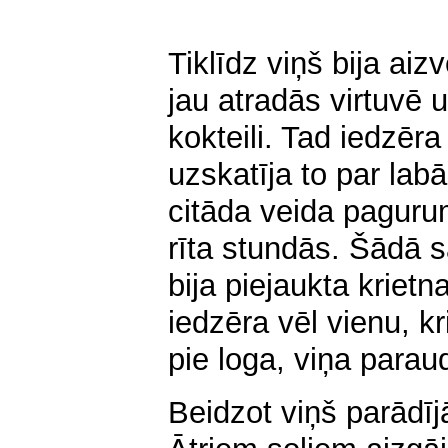
Tiklīdz viņš bija aiz
jau atradās virtuvē 
kokteili. Tad iedzēr
uzskatīja to par lab
citāda veida pagur
rīta stundās. Šādā s
bija piejaukta krietn
iedzēra vēl vienu, k
pie loga, viņa paraud
Beidzot viņš parādī