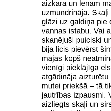
aizkara un lēnām ma
uzmundrināja. Skaļi 
glāzi uz galdiņa pie
vannas istabu. Vai a
skanējuši puiciski un
bija licis pievērst š
mājās kopš neatmina
vienīgi pieklājīga e
atgādināja aizturētu
mutei priekšā – tā t
jautrības izpausmi.
aizliegts skaļi un si