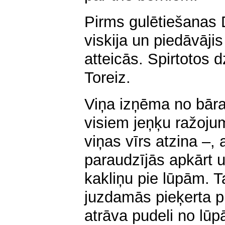
Pirms gulētiešanas D
viskija un piedāvājis
atteicās. Spirtotos d
Toreiz.
Viņa izņēma no bāra
visiem jeņķu ražojum
viņas vīrs atzina –,
paraudzījās apkārt u
kakliņu pie lūpām. Ta
juzdamās pieķerta p
atrāva pudeli no lūp