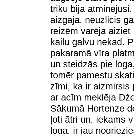
triku bija atminējus
aizgāja, neuzlicis ga
reizēm varēja aiziet
kailu galvu nekad. 
pakaramā vīra platma
un steidzās pie loga
tomēr pamestu skati
zīmi, ka ir aizmirsis 
ar acīm meklēja Dž
Sākumā Hortenze dom
ļoti ātri un, iekams 
loga, ir jau nogriezi