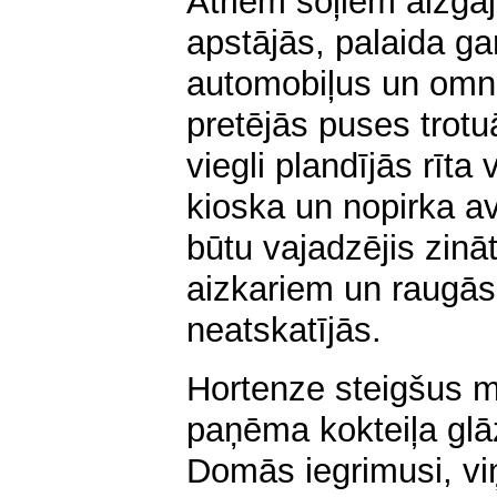
Ātriem soļiem aizgāji
apstājās, palaida ga
automobiļus un omni
pretējās puses trotu
viegli plandījās rīta 
kioska un nopirka a
būtu vajadzējis zināt
aizkariem un raugās 
neatskatījās.
Hortenze steigšus me
paņēma kokteiļa glāz
Domās iegrimusi, vi