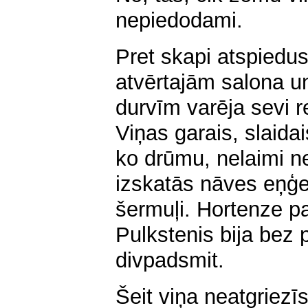
nepiedodami.
Pret skapi atspiedu
atvērtajām salona 
durvīm varēja sevi r
Viņas garais, slaidai
ko drūmu, nelaimi n
izskatās nāves eņģel
šermuļi. Hortenze p
Pulkstenis bija bez
divpadsmit.
Šeit viņa neatgriezī