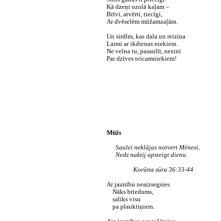
Kā dzeņi ozolā kaļam –
Brīvi, atvērti, tiecīgi,
Ar dvēselēm mūžamzaļām.
Un sirdīm, kas dala un reizina
Laimi ar ikdienas niekiem.
Ne velna tu, pasaulīt, nezini
Par dzīves teicamniekiem!
Mūžs
Saulei neklājas notvert Mēnesi,
Nedz naktij apsteigt dienu.
Korāna sūra 36:33-44
Ar jaunību neaizsegsies.
Nāks briedums,
saliks visu
pa plauktiņiem.