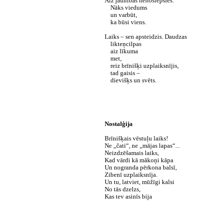
Aiz jaunības nenoslēpsies.
Nāks viedums
un varbūt,
ka būsi viens.
Laiks – sen apsteidzis. Daudzas
likteņcilpas
aiz līkuma
met,
reiz brīnišķi uzplaiksnījis,
tad gaisis –
dievišķs un svēts.
Nostalģija
Brīnišķais vēstuļu laiks!
Ne „čati“, ne „mājas lapas“...
Neizdzēšamais laiks,
Kad vārdi kā mākoņi kāpa
Un nogranda pērkona balsī,
Zibenī uzplaiksnīja.
Un tu, latviet, mūžīgi kalsi
No tās dzelzs,
Kas tev asinīs bija