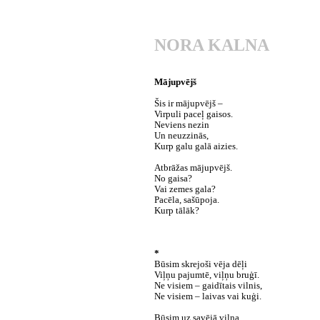
NORA KALNA
Mājupvējš
Šis ir mājupvējš –
Virpuli paceļ gaisos.
Neviens nezin
Un neuzzinās,
Kurp galu galā aizies.
Atbrāžas mājupvējš.
No gaisa?
Vai zemes gala?
Pacēla, sašūpoja.
Kurp tālāk?
*
Būsim skrejoši vēja dēļi
Viļņu pajumtē, viļņu bruģī.
Ne visiem – gaidītais vilnis,
Ne visiem – laivas vai kuģi.
Būsim uz savējā viļņa,