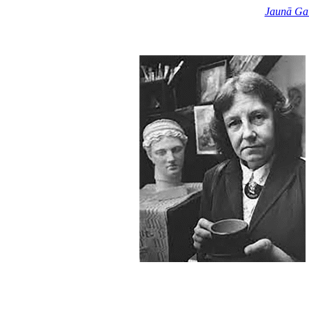
Jaunā Ga