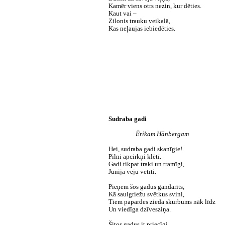
Kamēr viens otrs nezin, kur dēties.
Kaut vai –
Zilonis trauku veikalā,
Kas neļaujas iebiedēties.
Sudraba gadi
Ērikam Hānbergam
Hei, sudraba gadi skanīgie!
Pilni apcirkņi klētī.
Gadi tikpat traki un tramīgi,
Jūnija vēju vētīti.
Pieņem šos gadus gandarīts,
Kā saulgriežu svētkus svini,
Tiem papardes zieda skurbums nāk līdz
Un viedīga dzīvesziņa.
Šitos gadus it priecīgi