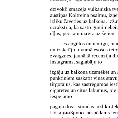
dzīvokli smacēja vulkāniska tve
austiņās Koltreina psalmu, izņ
izliku žāvēties uz balkona. izž
uzrakstīja, ka sastrēgumi nebei
eļļas, pēc tam uzreiz uz šejieni
es apgūlos un iemigu, man
un izskatīju tuvumā esošos teto
zvaigznes, jaunākā recenzija d
instagrams, saglabāju to
izgāju uz balkona uzsmēķēt un s
punktiņiem saskatīt viņas stāvu,
tirgotājus, kas sastrēgumos ies
cigaretes un citus labumus, pie 
iespējamo
pagāja divas stundas. uzliku Je
ПозицииБруно. nespēdams iemig