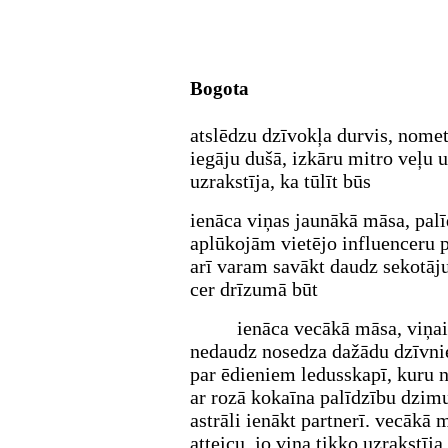
Bogota
atslēdzu dzīvokļa durvis, nome
iegāju dušā, izkāru mitro veļu 
uzrakstīja, ka tūlīt būs
ienāca viņas jaunākā māsa, palī
aplūkojām vietējo influenceru p
arī varam savākt daudz sekotāju
cer drīzumā būt
ienāca vecākā māsa, viņai
nedaudz nosedza dažādu dzīvni
par ēdieniem ledusskapī, kuru n
ar rozā kokaīna palīdzību dzimum
astrāli ienākt partnerī. vecākā 
atteicu, jo viņa tikko uzrakstīj