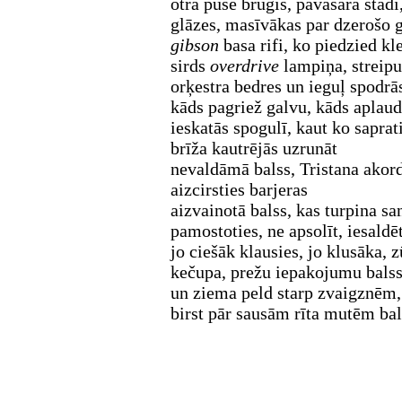
otrā pusē bruģis, pavasara stādi,
glāzes, masīvākas par dzerošo ga
gibson
basa rifi, ko piedzied kl
sirds
overdrive
lampiņa, streipuļ
orķestra bedres un ieguļ spodr
kāds pagriež galvu, kāds aplaud
ieskatās spogulī, kaut ko saprat
brīža kautrējās uzrunāt
nevaldāmā balss, Tristana akord
aizcirsties barjeras
aizvainotā balss, kas turpina sa
pamostoties, ne apsolīt, iesaldēt
jo ciešāk klausies, jo klusāka,
kečupa, prežu iepakojumu bals
un ziema peld starp zvaigznēm, b
birst pār sausām rīta mutēm bal