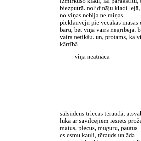
izmirkušo kladi, lai parakstītu, 
biezputrā. nolidināju kladi lejā, 
no viņas nebija ne miņas
pieklauvēju pie vecākās māsas 
bāru, bet viņa vairs negribēja. b
vairs netikšu. un, protams, ka v
kārtībā
viņa neatnāca
sālsūdens triecas tēraudā, atsv
lūkā ar savilcējiem iesiets prož
matus, plecus, muguru, pautus
es esmu kauli, tērauds un āda