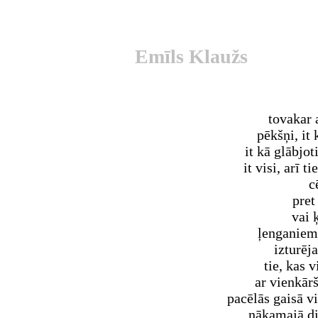
Emīls Klaužs
tovakar a
pēkšņi, it 
it kā glābjot
it visi, arī 
c
pret
vai 
ļenganiem
izturēja
tie, kas 
ar vienkā
pacēlās gaisā vi
nākamajā di