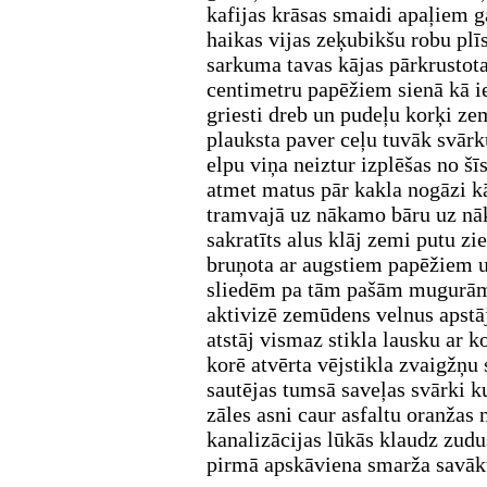
kafijas krāsas smaidi apaļiem g
haikas vijas zeķubikšu robu plī
sarkuma tavas kājas pārkrustota
centimetru papēžiem sienā kā i
griesti dreb un pudeļu korķi z
plauksta paver ceļu tuvāk svārku
elpu viņa neiztur izplēšas no š
atmet matus pār kakla nogāzi kā
tramvajā uz nākamo bāru uz n
sakratīts alus klāj zemi putu zie
bruņota ar augstiem papēžiem u
sliedēm pa tām pašām mugurām
aktivizē zemūdens velnus apstājie
atstāj vismaz stikla lausku ar ko
korē atvērta vējstikla zvaigžņu
sautējas tumsā saveļas svārki 
zāles asni caur asfaltu oranžas 
kanalizācijas lūkās klaudz zudu
pirmā apskāviena smarža savākt