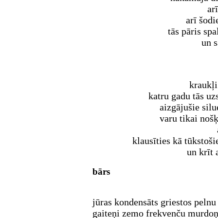
ar
arī šodi
tās pāris spa
un s
kraukļi
katru gadu tās uz
aizgājušie silu
varu tikai noš
klausīties kā tūkstoši
un krīt 
bārs
jūras kondensāts griestos pelnu
gaiteņi zemo frekvenču murdoņa