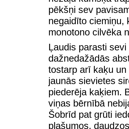
pēkšņi sev pavisam
negaidīto ciemiņu, k
monotono cilvēka n
Ļaudis parasti sevi
dažnedažādās abst
tostarp arī kaķu un 
jaunās sievietes s
piederēja kaķiem. 
viņas bērnībā nebi
Šobrīd pat grūti ied
plašumos, daudzos 