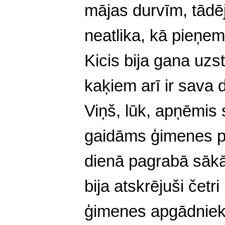
mājas durvīm, tādē
neatlika, kā pieņem
Kicis bija gana uzst
kaķiem arī ir sava
Viņš, lūk, apņēmis
gaidāms ģimenes p
dienā pagrabā sākā
bija atskrējuši četri
ģimenes apgādnie