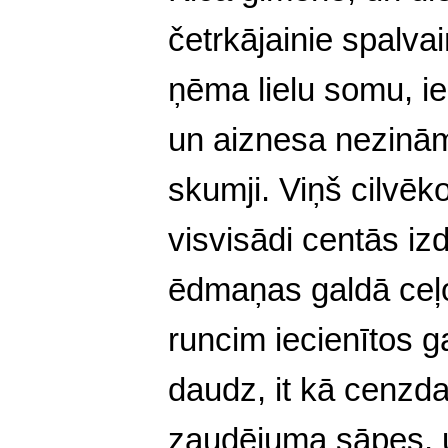
četrkājainie spalva
ņēma lielu somu, ie
un aiznesa nezināmā
skumji. Viņš cilvēko
visvisādi centās i
ēdmaņas galdā ceļot
runcim iecienītos g
daudz, it kā cenzd
zaudējuma sāpes, u