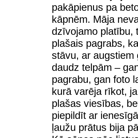
pakāpienus pa beto
kāpnēm. Māja nevarē
dzīvojamo platību, 
plašais pagrabs, ka
stāvu, ar augstiem
daudz telpām – gan
pagrabu, gan foto la
kurā varēja rīkot, j
plašas viesības, be
piepildīt ar ienesī
ļaužu prātus bija p