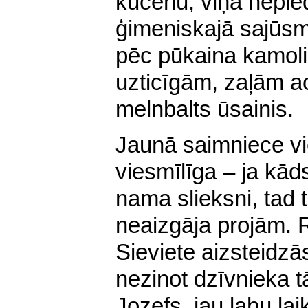
kucēnu, viņa nepied
ģimeniskajā sajūsmā
pēc pūkaina kamoli
uzticīgām, zaļām ac
melnbalts ūsainis.
Jaunā saimniece vie
viesmīlīga – ja kād
nama slieksni, tad 
neaizgāja projām. R
Sieviete aizstei
dzās
nezinot dzīvnieka 
Jozefs, jau labu lai