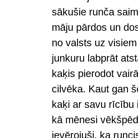
sākušie runča saimn
māju pārdos un dosi
no valsts uz visiem
junkuru labprāt atst
kaķis pierodot vairā
cilvēka. Kaut gan 
kaķi ar savu rīcību 
kā mēnesi vēkšpēdu
ievērojuši, ka runc