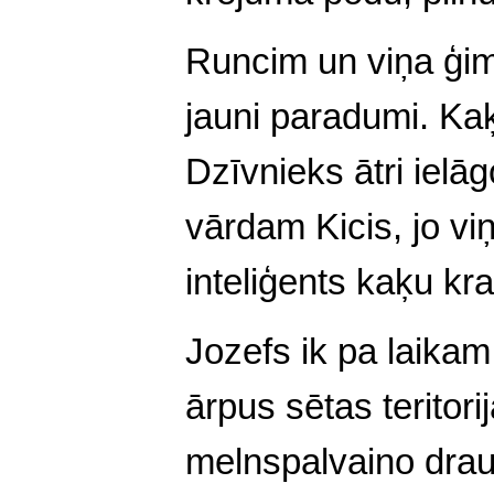
Runcim un viņa ģ
i
jauni paradumi. Kaķi
Dzīvnieks ātri ielā
vārdam Kicis, jo vi
inteliģents kaķu kra
Jozefs ik pa laika
ārpus sē
tas teritor
melnspalvaino draud