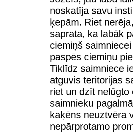
noskatīja savu insti
ķepām. Riet nerēja,
saprata, ka labāk p
ciemiņš saimniecei t
paspēs ciemiņu pie v
Tiklīdz saimniece i
atguvis teritorijas 
riet un dzīt nelūgt
saimnieku pagalmā 
kaķēns neuztvēra va
nepārprotamo prom