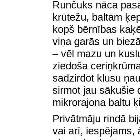
Runčuks nāca pasa
krūtežu, baltām ķe
kopš bērnības kaķē
viņa garās un biezā
– vēl mazu un kuslu 
ziedoša ceriņkrūm
sadzirdot klusu ņa
sirmot jau sākušie 
mikrorajona baltu ķ
Privātmāju rindā bij
vai arī, iespējams,