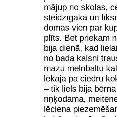
mājup no skolas, ce
steidzīgāka un līks
domas vien par kū
plīts. Bet priekam n
bija dienā, kad liela
no bada kalsni traus
mazu melnbaltu ka
lēkāja pa ciedru ko
– tik liels bija bēr
riņķodama, meitene
lēciena piezemēšanā