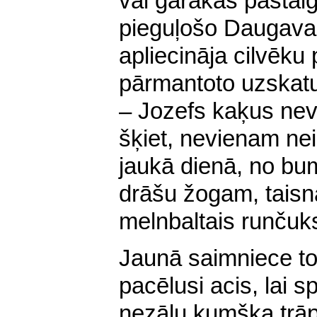
vai garākās pastai
pieguļošo Daugavas
apliecināja cilvēk
pārmantoto uzskatu
– Jozefs kaķus nev
šķiet, nevienam nei
jaukā dienā, no bu
drāšu žogam, taisn
melnbaltais runčuk
Jaunā saimniece tob
pacēlusi acis, lai s
nezāļu kumšķa trāp