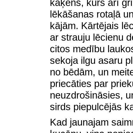
kaķēns, kurš arī gri
lēkāšanas rotaļā u
kājām. Kārtējais l
ar strauju lēcienu 
citos medību lauko
sekoja ilgu asaru p
no bēdām, un meiten
priecāties par prie
neuzdrošināsies, u
sirds piepulcējās k
Kad jaunajam saim