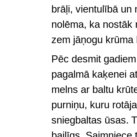
brāļi, vientulībā un
nolēma, ka nostāk 
zem jāņogu krūma b
Pēc desmit gadiem
pagalmā kaķenei ats
melns ar baltu krū
purniņu, kuru rotāj
sniegbaltas ūsas. Ti
bailīgs. Saimniec
e 