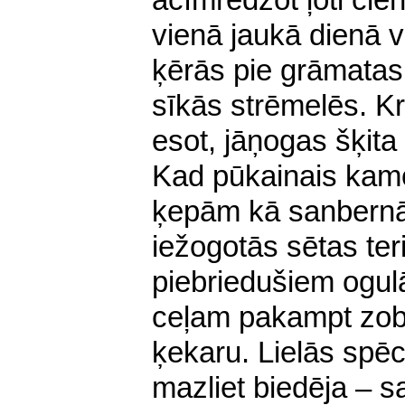
acīmredzot ļoti cien
vienā jaukā dienā v
ķērās pie grāmatas 
sīkās strēmelēs. K
esot, jāņogas šķit
Kad pūkainais kamo
ķepām kā sanbernā
iežogotās sētas teri
piebriedušiem ogul
ceļam pakampt zobo
ķekaru. Lielās spē
mazliet biedēja – s