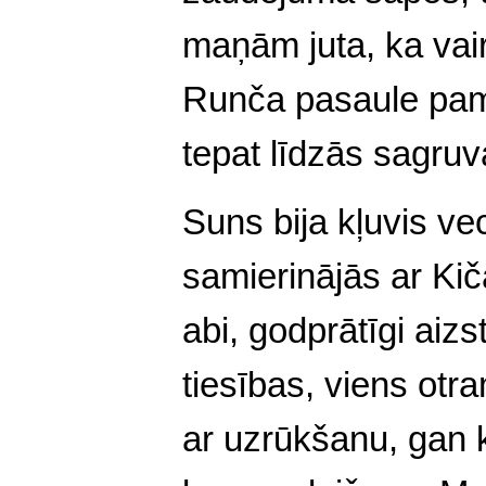
maņām juta, ka vai
Runča pasaule pam
tepat līdzās sagruv
Suns bija kļuvis ve
samierinājās ar Kič
abi, godprātīgi aizs
tiesības, viens otr
ar uzrūkšanu, gan