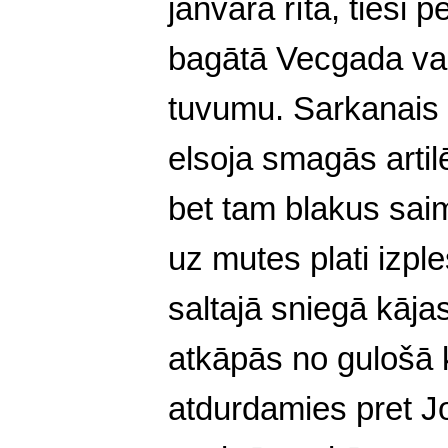
janvāra rītā, tieši 
bagātā Vecgada vak
tuvumu. Sarkanais 
elsoja smagās artil
bet tam blakus saim
uz mutes plati izpl
saltajā sniegā kāj
atkāpās no gulošā 
atdurdamies pret Jo