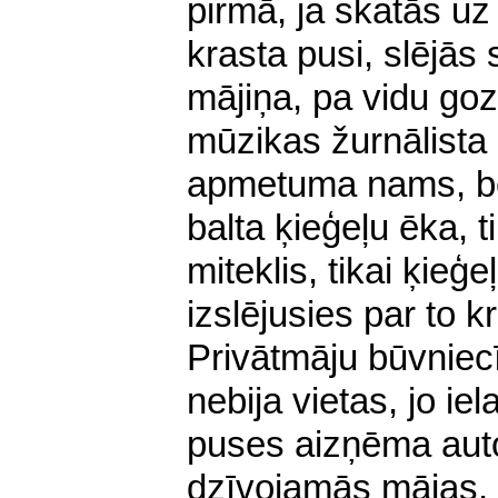
pirmā, ja skatās uz
krasta pusi, slējās
mājiņa, pa vidu goz
mūzikas žurnālista
apmetuma nams, bet
balta ķieģeļu ēka, t
miteklis, tikai ķieģ
izslējusies par to k
Privātmāju būvniecī
nebija vietas, jo i
puses aizņēma aut
dzīvojamās mājas, b