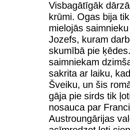
Visbagātīgāk dārz
krūmi. Ogas bija ti
mielojās saimnieku
Jozefs, kuram darb
skumībā pie ķēdes
saimniekam dzimš
sakrita ar laiku, ka
Šveiku, un šis rom
gāja pie sirds tik ļo
nosauca par Franci 
Austroungārijas va