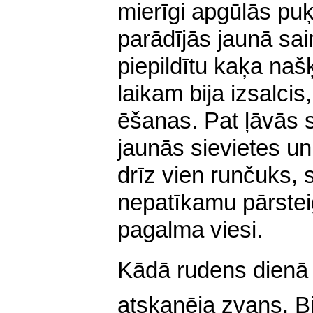
mierīgi apgūlās pu
parādījās jaunā sai
piepildītu kaķa naš
laikam bija izsalcis
ēšanas. Pat ļāvās 
jaunās sievietes u
drīz vien runčuks, s
nepatīkamu pārstei
pagalma viesi.
Kādā rudens dienā 
atskanēja zvans. Bi