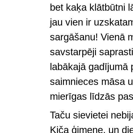
bet kaķa klātbūtni 
jau vien ir uzskatam
sargāšanu! Vienā m
savstarpēji saprastie
labākajā gadījumā p
saimnieces māsa un
mierīgas līdzās pas
Taču sievietei nebi
Kiča ģimene, un die