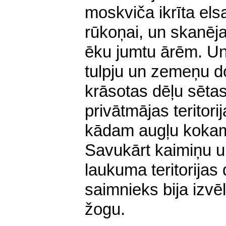
moskviča ikrīta els
rūkoņai, un skanēja
ēku jumtu ārēm. Un
tul­pju un zemeņu do
krāsotas dēļu sētas
privātmājas teritori
kādam augļu koka
Savukārt kaimiņu u
laukuma teritorija
saimnieks bija izvē
žogu.