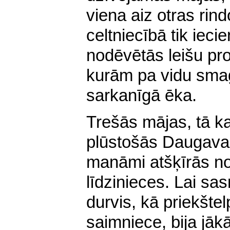
viena aiz otras rin
celtniecībā tik ieci
nodēvētās leišu pr
kurām pa vidu smagn
sarkanīgā ēka.
Trešās mājas, tā kas
plūsto
šās Daugava
manāmi atšķīrās n
līdzinieces. Lai sas
durvis, kā priekšt
saimniece, bija jāk