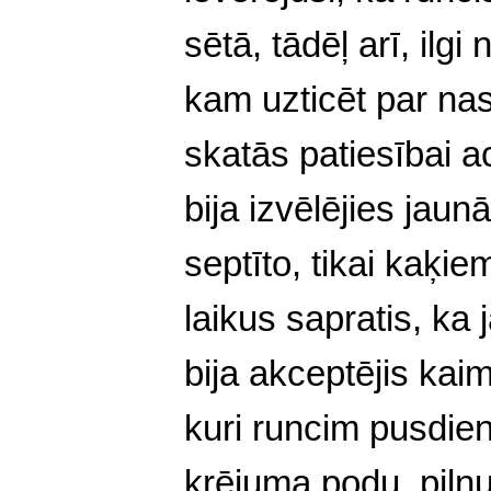
sētā, tādēļ arī, ilg
kam uzticēt par nas
skatās patiesībai ac
bija izvēlējies jau
septīto, tikai kaķie
laikus sapratis, ka 
bija akceptējis kaim
kuri runcim pusdie
krējuma podu, piln