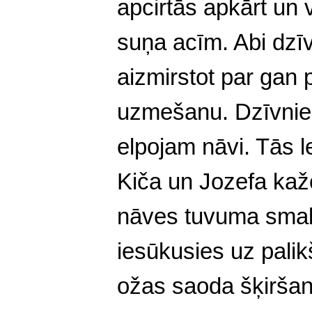
apcirtās apkārt un 
suņa acīm. Abi dzīv
aizmirstot par gan
uzmešanu. Dzīvnie
elpojam nāvi. Tās 
Kiča un Jozefa kaž
nāves tuvuma smak
iesūkusies uz pali
ožas saoda šķirša