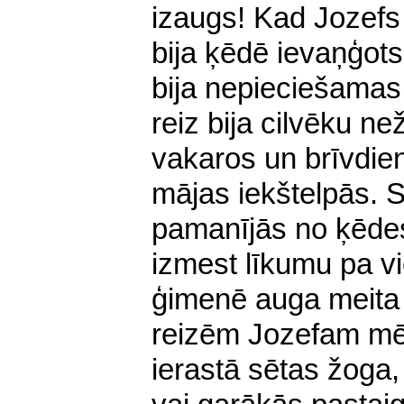
izaugs! Kad Jozefs
bija ķēdē ievaņģot
bija nepieciešamas
reiz bija cilvēku n
vakaros un brīvdien
mājas iekštelpās. S
pamanījās no ķēdes
izmest līkumu pa vi
ģimenē auga meita 
reizēm Jozefam mēd
ierastā sētas žoga,