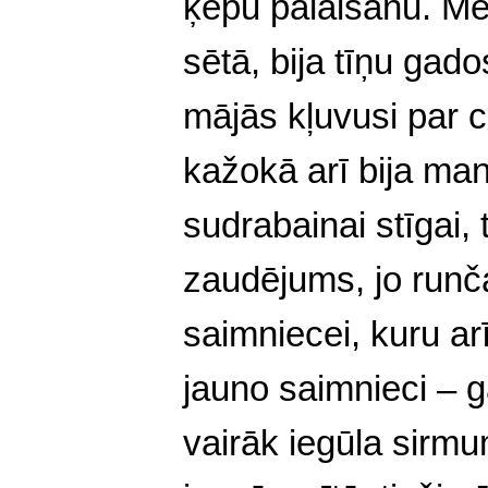
ķepu palaišanu. Me
sētā, bija tīņu gado
mājās kļuvusi par c
kažokā arī bija ma
sudrabainai stīgai, t
zaudējums, jo runča
saimniecei, kuru ar
jauno saimnieci – g
vairāk iegūla sirm