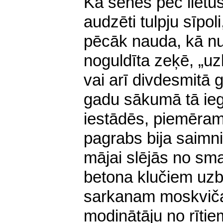
Kā sēnes pēc lietus
audzēti tulpju sīpoli
pēcāk nauda, kā nu
noguldīta zeķē, „uz
vai arī divdesmitā
gadu sākumā tā ieg
iestādēs, piemēram
pagrabs bija saimn
mājai slējās no s
betona klučiem uzbū
sarkanam moskviča
modinātāju no rīti