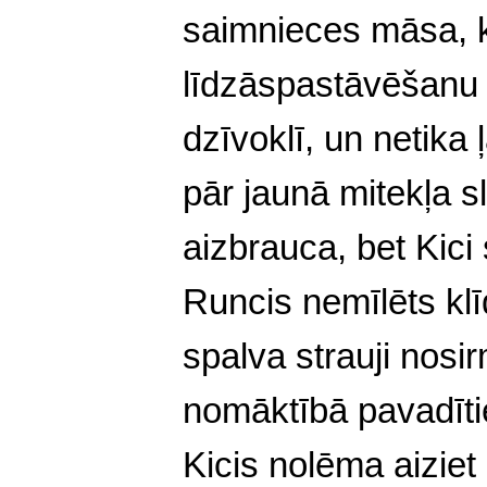
saimnieces māsa, k
līdzāspastāvēšanu 
dzīvoklī, un netika
pār jaunā mitekļa s
aizbrauca, bet Kici
Runcis nemīlēts klī
spalva strauji nosi
nomāktībā pavadīt
Kicis nolēma aiziet