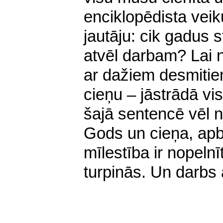
enciklopēdista vei
jautāju: cik gadus
atvēl darbam? Lai n
ar dažiem desmitie
cieņu – jāstrādā vi
šajā sentencē vēl 
Gods un cieņa, apb
mīlestība ir nopelnī
turpinās. Un darbs 