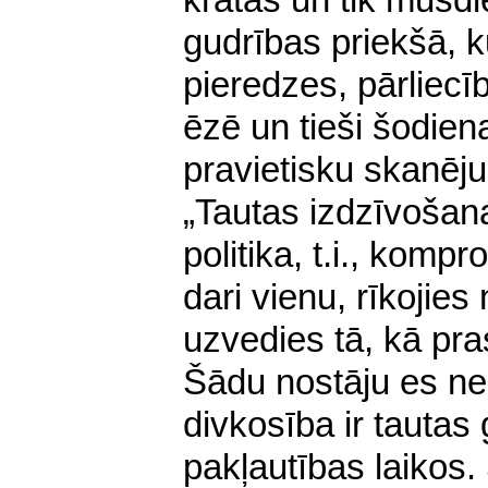
krātās un tik mūsdi
gudrības priekšā, ku
pieredzes, pārliecī
ēzē un tieši šodien
pravietisku skanēj
„Tautas izdzīvošan
politika, t.i., kom
dari vienu, rīkojies 
uzvedies tā, kā pra
Šādu nostāju es n
divkosība ir tautas
pakļautības laikos. 