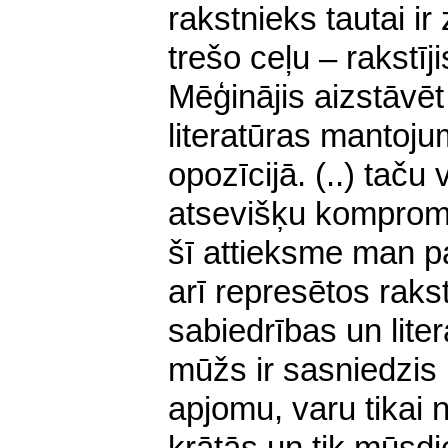
rakstnieks tautai ir
trešo ceļu – rakstīji
Mēģinājis aizstāvēt t
literatūras mantoju
opozīcijā. (..) taču 
atsevišķu kompromi
šī attieksme man pa
arī represētos raks
sabiedrības un lite
mūžs ir sasniedzis 
apjomu, varu tikai 