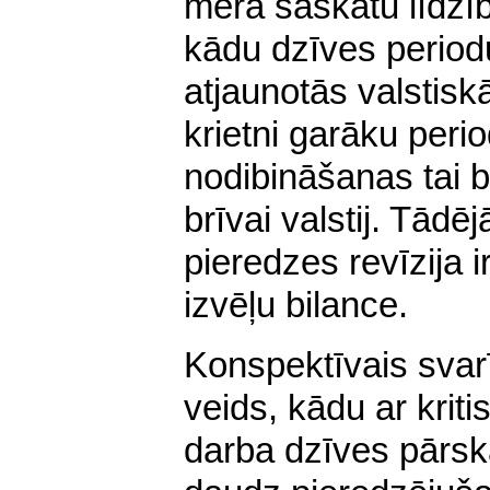
mērā saskatu līdzīb
kādu dzīves period
atjaunotās valstis
krietni garāku peri
nodibināšanas tai b
brīvai valstij. Tādē
pieredzes revīzija 
izvēļu bilance.
Konspektīvais svar
veids, kādu ar kriti
darba dzīves pārsk