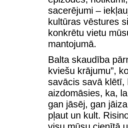
sacerējumi – iekļau
kultūras vēstures s
konkrētu vietu mūsu
mantojumā.
Balta skaudība pārņ
kviešu krājumu”, ko
savācis savā klētī, 
aizdomāsies, ka, lai
gan jāsēj, gan jā­iz
pļaut un kult. Risi
visu mūsu cienītā u