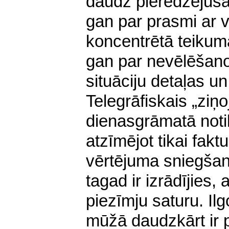
daudz pieredzējušais 
gan par prasmi ar v
koncentrētā teikum
gan par nevēlēšano
situāciju detaļas un
Telegrāfiskais „ziņ
dienasgrāmatā noti
atzīmējot tikai fak
vērtējuma sniegšan
tagad ir izrādījies,
piezīmju saturu. Il
mūžā daudzkārt ir p