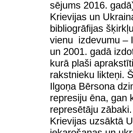
sējums 2016. gadā
Krievijas un Ukrai
bibliogrāfijas šķirk
vienu izdevumu – I
un 2001. gadā izd
kurā plaši aprakstī
rakstnieku likteņi.
Ilgoņa Bērsona dzim
represiju ēna, gan k
represētāju zābaki
Krievijas uzsāktā 
iekarošanas un ukr