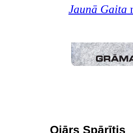
Jaunā Gaita
n
Ojārs Spārītis