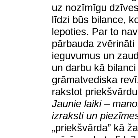
uz nozīmīgu dzīve
līdzi būs bilance, 
lepoties. Par to na
pārbauda zvērināti 
ieguvumus un zaudē
un darbu kā bilanci 
grāmatvediska revīz
rakstot priekšvārdu
Jaunie laiki – man
izraksti un piezīm
„priekšvārda” kā ž