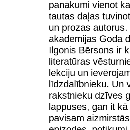
panākumi vienot kar
tautas daļas tuvinot
un prozas autorus.
akadēmijas Goda d
Ilgonis Bērsons ir k
literatūras vēsturni
lekciju un ievēroj
līdzdalībnieku. Un
rakstnieku dzīves 
lappuses, gan it kā
pavisam aizmirstās 
epizodes, notikumi, 