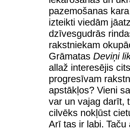
pazemošanas kara 
izteikti viedām jāat
dzīvesgudrās rinda
rakstniekam okupāc
Grāmatas
Deviņi li
allaž interesējis ci
progresīvam rakst
apstākļos? Vieni sa
var un vajag darīt, t
cilvēks nokļūst ciet
Arī tas ir labi. Ta