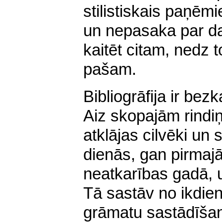
stilistiskais paņēmi
un nepasaka par da
kaitēt citam, nedz t
pašam.
Bibliogrāfija ir bezk
Aiz skopajām rindi
atklājas cilvēki un 
dienās, gan pirmajā
neatkarības gadā, u
Tā sastāv no ikdien
grāmatu sastādīš