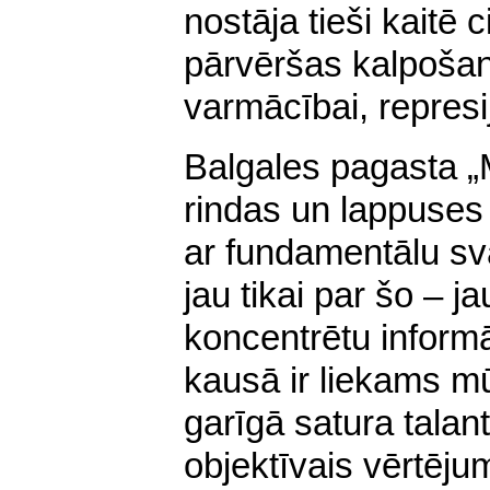
nostāja tieši kaitē 
pārvēršas kalpoša
varmācībai, represij
Balgales pagasta „
rindas un lappuses
ar fundamentālu sv
jau tikai par šo – 
koncentrētu informā
kausā ir liekams m
garīgā satura talan
objektīvais vērtēju