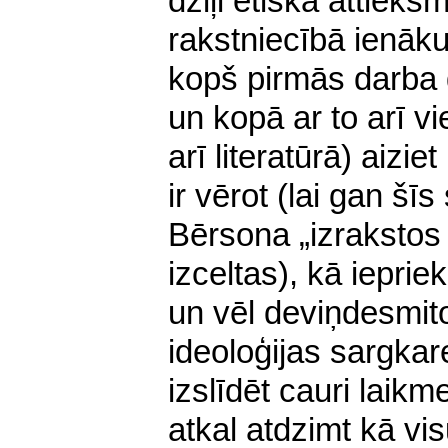
dziļi ētiska attieks
rakstniecībā ienāku
kopš pirmās darba 
un kopā ar to arī v
arī literatūrā) aizie
ir vērot (lai gan šī
Bērsona „izrakstos
izceltas), kā iepri
un vēl deviņdesmit
ideoloģijas sargkare
izslīdēt cauri laik
atkal atdzimt kā vi