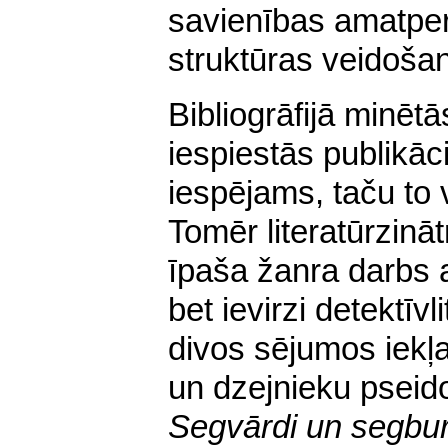
savienības amatpe
struktūras veidošana
Bibliogrāfijā minēt
iespiestās publikācij
iespējams, taču to
Tomēr literatūrzinā
īpaša žanra darbs 
bet ievirzi detektīv
divos sējumos iekļa
un dzejnieku pseid
Segvārdi un segbur