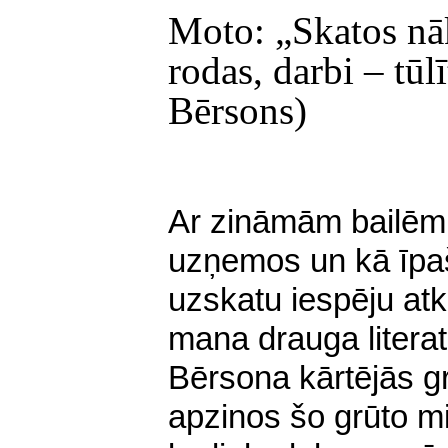
Moto: „Skatos nāk
rodas, darbi – tūl
Bērsons)
Ar zināmām bailēm 
uzņemos un kā īpa
uzskatu iespēju atk
mana drauga literat
Bērsona kārtējās g
apzinos šo grūto mis