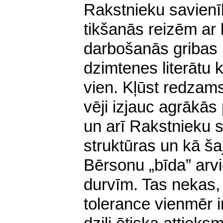
Rakstnieku savien
tikšanās reizēm ar
darbošanās gribas 
dzimtenes literātu k
vien. Kļūst redzams
vēji izjauc agrākās 
un arī Rakstnieku s
struktūras un kā ša
Bērsonu „bīda” arvi
durvīm. Tas nekas, 
tolerance vienmēr i