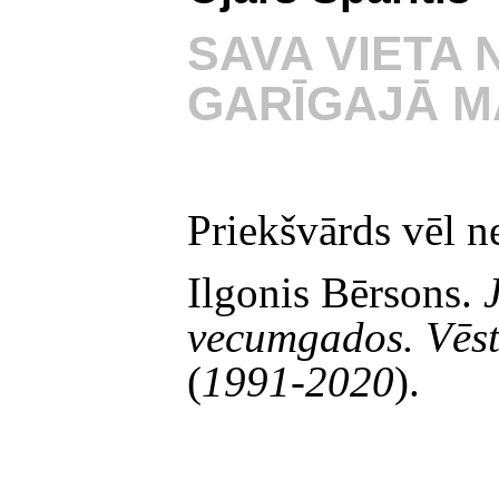
SAVA VIETA 
GARĪGAJĀ 
Priekšvārds vēl n
Ilgonis Bērsons.
vecumgados. Vēsti
(
1991-2020
).