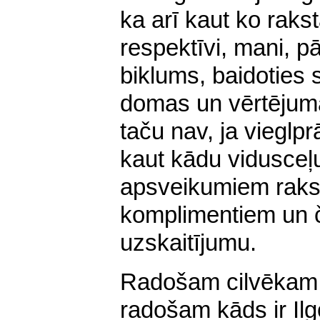
ka arī kaut ko raksta
respektīvi, mani, 
biklums, baidoties s
domas un vērtējuma
taču nav, ja vieglprā
kaut kādu vidusceļu
apsveikumiem raks
komplimentiem un 
uzskaitījumu.
Radošam cilvēkam, t
radošam kāds ir Ilg