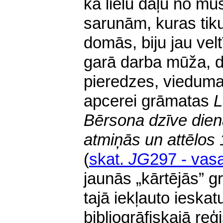
ka lielu daļu no m
sarunām, kuras tiku
domās, biju jau velt
garā darba mūža, d
pieredzes, vieduma
apcerei grāmatas
L
Bērsona dzīve dien
atmiņās un attēlos
(
skat.
JG
297 - vas
jaunās „kārtējās” 
tajā iekļauto ieskat
bibliogrāfiskajā reģ