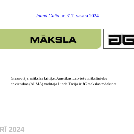
Jaunā Gaita
nr. 317. vasara 2024
Gleznot
āja, mākslas kritiķe, Amerikas Latviešu mākslinieku
apvienības (ALMA) vadītāja Linda Treija ir
JG
m
ākslas redaktore.
RĪ
2024