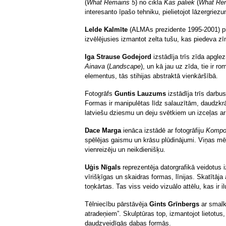
(
What Remains 5
) no cikla
Kas paliek
(
What Re
interesanto īpašo tehniku, pielietojot lāzergriez
Lelde Kalmīte
(ALMAs prezidente 1995-2001) pie
izvēlējusies izmantot zelta tušu, kas piedeva 
Iga Strause Godejord
izstādīja trīs zīda apgl
Ainava
(
Landscape
), un kā jau uz zīda, tie ir
elementus, tās stihijas abstraktā vienkāršībā.
Fotogrāfs
Guntis Lauzums
izstādīja trīs darbus
Formas ir manipulētas līdz salauzītām, daudzkr
latviešu dziesmu un deju svētkiem un izceļas ar
Dace Marga
ienāca izstādē ar fotogrāfiju
Kompoz
spēlējas gaismu un krāsu plūdinājumi. Viņas mēr
vienreizēju un neikdienišķu.
Uģis Nīgals
reprezentēja datorgrafikā veidotus
vīrišķīgas un skaidras formas, līnijas. Skatītāj
toņkārtas. Tas viss veido vizuālo attēlu, kas ir i
Tēlniecību pārstāvēja
Gints Grīnbergs
ar smalk
atradeņiem”. Skulptūras top, izmantojot lietotu
daudzveidīgās dabas formās.