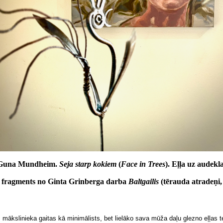
Guna Mundheim.
Seja starp kokiem
(
Face in Trees
). Eļļa uz audekla
 fragments no Ginta Grinberga darba
Baltgailis
(tērauda atradeņi,
ākslinieka gaitas kā minimālists, bet lielāko sava mūža daļu glezno eļļas t