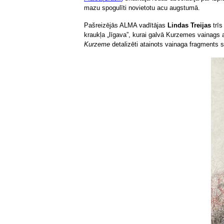
mazu spogulīti novietotu acu augstumā.
Pašreizējās ALMA vadītājas
Lindas Treijas
trīs
kraukļa „līgava”, kurai galvā Kurzemes vainags 
Kurzeme
detalizēti atainots vainaga fragments 