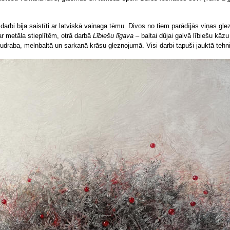
 darbi bija saistīti ar latviskā vainaga tēmu. Divos no tiem parādījās viņas gl
ar metāla stieplītēm, otrā darbā
Lībiešu līgava
– baltai dūjai galvā lībiešu kāzu
sudraba, melnbaltā un sarkanā krāsu gleznojumā. Visi darbi tapuši jauktā tehn