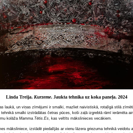
Linda Treija.
Kurzeme
. Jaukta tehnika uz koka paneļa. 2024
s laukā, un viņas zīmējumi ir smalki, mazliet naivistiskā, rotaļīgā stilā zīmēt
a tehnikā smalki izstrādātas četras pūces, koši zaļā izgrebtā rāmī ierāmēta a
umu kolāža
Mamma.Tētis.Es
, kas veltīts mākslinieces vecākiem.
mes māksliniece, izstādē piedalījās ar vienu lāzera griezuma tehnikā veidotu