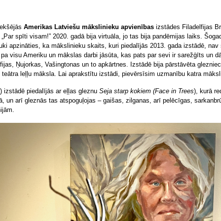
iekšējās
Amerikas Latviešu mākslinieku apvienības
izstādes Filadelfijas Br
r spīti visam!” 2020. gadā bija virtuāla, jo tas bija pandēmijas laiks. Šogad i
jauki apzināties, ka mākslinieku skaits, kuri piedalījās 2013. gada izstādē, n
ti pa visu Ameriku un mākslas darbi jāsūta, kas pats par sevi ir sarežģīts un 
fijas, Ņujorkas, Vašingtonas un to apkārtnes. Izstādē bija pārstāvēta glezniecīb
n teātra leļļu māksla. Lai aprakstītu izstādi, pievērsīsim uzmanību katra māks
izstādē piedalījās ar eļļas gleznu
Seja starp kokiem
(Face in Trees
), kurā r
ā, un arī gleznās tas atspoguļojas – gaišas, zilganas, arī pelēcīgas, sarkanb
ijām.