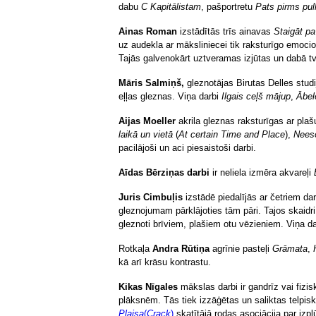
dabu
C Kapitālistam
, pašportretu
Pats pirms pu
Ainas Roman
izstādītās trīs ainavas
Staigāt pa
uz audekla ar māksliniecei tik raksturīgo emocio
Tajās galvenokārt uztveramas izjūtas un dabā tve
Māris Salmiņš,
gleznotājas Birutas Delles studi
eļļas gleznas. Viņa darbi
Ilgais ceļš mājup
,
Ābel
Aijas Moeller
akrila gleznas raksturīgas ar pla
laikā un vietā
(
At certain Time and Place
),
Neeso
pacilājoši un aci piesaistoši darbi.
Aīdas Bērziņas darbi
ir neliela izmēra akvareļi
Juris Cimbuļis
izstādē piedalījās ar četriem d
gleznojumam pārklājoties tām pāri. Tajos skaidr
gleznoti brīviem, plašiem otu vēzieniem. Viņa 
Rotkaļa
Andra Rūtiņa
agrīnie pasteļi
Grāmata
,
kā arī krāsu kontrastu.
Kikas Nīgales
mākslas darbi ir gandrīz vai fizis
plāksnēm. Tās tiek izzāģētas un saliktas telpis
Plaisa
(
Crack
)
skatītājā rodas asociācija par iz