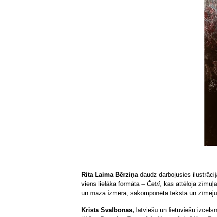
Rita Laima Bērziņa
daudz darbojusies ilustrācija
viens lielāka formāta –
Četri
, kas attēloja zīmuļ
un maza izmēra, sakomponēta teksta un zīmej
Krista Svalbonas,
latviešu un lietuviešu izcels