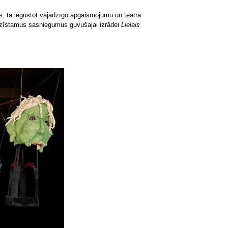
ves, tā iegūstot vajadzīgo apgaismojumu un teātra
n atzīstamus sasniegumus guvušajai izrādei
Lielais