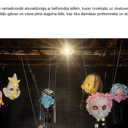
ti netradicionāli atsvaidzināja ar lielformāta lellēm, kuras izvietojās uz skatu
u leļļu galvas un viena pilna auguma lelle, kas tika darinātas profesionālai u