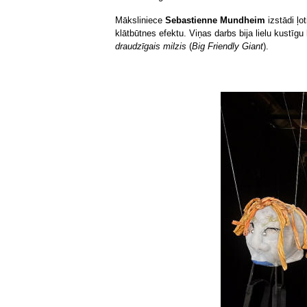
Māksliniece
Sebastienne Mundheim
izstādi ļo
klātbūtnes efektu. Viņas darbs bija lielu kustīg
draudzīgais milzis
(
Big Friendly Giant
).