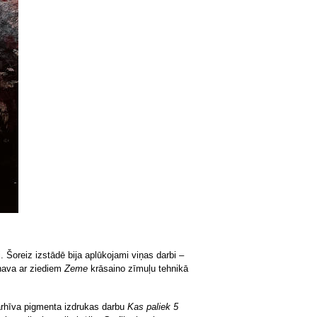
i. Šoreiz izstādē bija aplūkojami viņas darbi –
inava ar ziediem
Zeme
krāsaino zīmuļu tehnikā
 arhīva pigmenta izdrukas darbu
Kas paliek 5