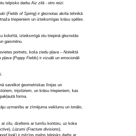
otu telpisko darbu
Aiz zilā - otro reizi
.
uki
(
Fields of Spring
) ir gleznotas akrila tehnikā
etnaža triepieniem un izteiksmīgas krāsu spēles.
u kolorītā, izteiksmīgā otu triepinā gleznotās
un gaismēnu.
evietes portrets, koša ziedu pļava –
Noteiktā
 pļava
(
Poppy Fields
) ir vizuāli un emocionāli
i.
onā savelkot ģeometriskas līnijas un
riem, trijstūriem, un krāsu triepieniem, kas
epakļautā forma.
tītāju uzmanību ar zīmējuma veiklumu un tonālo,
 ar zilu, dzeltens ar tumšu kontūru, uz koka
ective
),
Lūzumi
(
Fracture divisions
),
good look
) ir milzīgs melns telpisks darbs ar