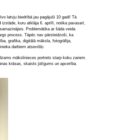
īvo latvju biedrībā jau pagājuši 10 gadi! Tā
zstāde, kuru atklāja 6. aprīlī, notika pavasarī,
av samazinājies. Problemātika ar šāda veida
dārgs process. Tāpēc nav pārsteidzoši, ka
a, grafika, digitālā māksla, fotogrāfija,
linieka darbiem atsevišķi.
edzams mākslinieces portrets starp koku zariem.
rūnas krāsas, skaists jūtīgums un apcerība.