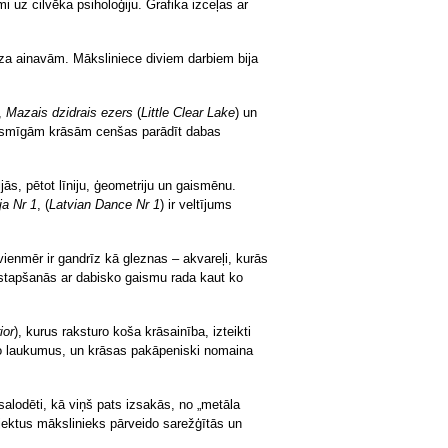
mi uz cilvēka psiholoģiju. Grafika izceļas ar
rza ainavām. Māksliniece diviem darbiem bija
,
Mazais dzidrais ezers
(
Little Clear Lake
) un
 drosmīgām krāsām cenšas parādīt dabas
ijās, pētot līniju, ģeometriju un gaismēnu.
ja Nr 1
, (
Latvian Dance Nr 1
) ir veltījums
 vienmēr ir gandrīz kā gleznas – akvareļi, kurās
astapšanās ar dabisko gaismu rada kaut ko
ior
), kurus raksturo koša krāsainība, izteikti
eido laukumus, un krāsas pakāpeniski nomaina
 salodēti, kā viņš pats izsakās, no „metāla
bjektus mākslinieks pārveido sarežģītās un