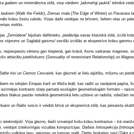
lka gadiem
un minimālisma stilā, viņa vārdiem „laikmetīgi jauktā” tehnikā veid
 laukiem
(
Walk the Fields
),
Ziemas mala
(
The Edge of Winter
) un
Pavasara la
nālo krāsu žestu valodu. Viņas darbi veidojas no brīviem, lieliem otas un pal
rtais mirklis.
jas „Zemūdene” bijušais dalībnieks, piedāvāja savas klasiskā stilā, izcilā krās
es stiprums
un
Saglabā gaismu!
sevišķi izcēlās ar ekspresīvo krāsu gammu 
šu, nepiespiestu vērienu gan triepienā, gan krāsā. Asins sarkanas magones, si
šo attiecību jutekliskums
(
Sensuality of nonexistant Relationship
) un
Magoņu
Baltie īrisi
un
Ciemos Cesvainē
, kas gleznoti ar lielu iejūtību, mīļumu un pietāt
arbiem no sērijām
Eiropas karš
un
Meža brāļi
, kas radīti uz rasējamā papīra, f
i iezīmējas kontrasts starp pamatā esošajām ģeometriskajām formām – taisnstū
darbos blakus pastāv noteiktā ģeometriskā lietu uzbūve un radošā, robežām n
Huans
un
Raibs runcis
ir veidoti brīvā un ekspresīvā stilā, kas piesaista ska
ki ietekmējoši. Viņa glezno, bieži izmatojot košu krāsu kontrastus – kā oranžs
ki, veidojot izteiksmīgas vizuālas kompozīcijas. Darbos
Introspekcija
(
Introsp
plūstošu vulkāna lavu, gaismas un tumsas spēli. Darbs
Ieskaties sevī
(
Take a 