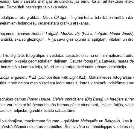
mains
), kas ir saistīts ar mājas un dislokācijas tēmu, kā arī arhitektūras ietek
umu. Darbs tiek pasniegts telpiskā veidā.
dalījās ar trīs grafikām
Dārzs Čikāgā
– filigrāni tušas tehnikā izzīmētām dā
zīmējumiem holandiešu vecmeistaru grafiku atskaņas.
eznojumus, ainavas
Rudens Latgalē. Muižas vēji
(
Fall in Latgale. Manor Winds
)
 romantiski, skaisti gleznojumi. Viņa savā gleznojumā ar spilgtām, vitālām un
. Trīs digitālās fotogrāfijas ir veidotas abstrakcionisma un minimālisma tradīc
āsainām pikseļu ģeometriskām daļiņām. Ceturtā fotogrāfija
Latviešu tautas de
 horizontālo kompozīciju, kā arī izteiksmīgo dzeltenās krāsas domināciju.
īcija ar gaismu # 21
(
Composition with Light #21
). Mākslinieces fotogrāfijas
ķis ir bez datora manipulācijām iegūt attēlus, kuros vienkāršu priekšmetu s
 izdrukas darbus
Power House
,
Lielais sprādziens
(
Big Bang
) un
Interjers
(
Inter
a acs var izsekot kā ģeometriskās formas pāriet viena otrā, izvijas līnijās, v
luzoriski telpisks, gandrīz fiziski sataustāms.
i veidotajiem, mazformāta figūrām – gailīšiem
Melngailis
un
Baltgailis
, kas ir
s, pārstrādāšanai nolemtus materiālus. Šos cilvēka un tehnoloģijas veidotos o