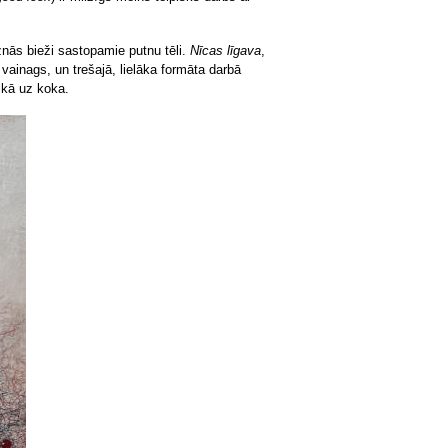
eznās bieži sastopamie putnu tēli.
Nīcas līgava
,
 vainags, un trešajā, lielāka formāta darbā
ikā uz koka.