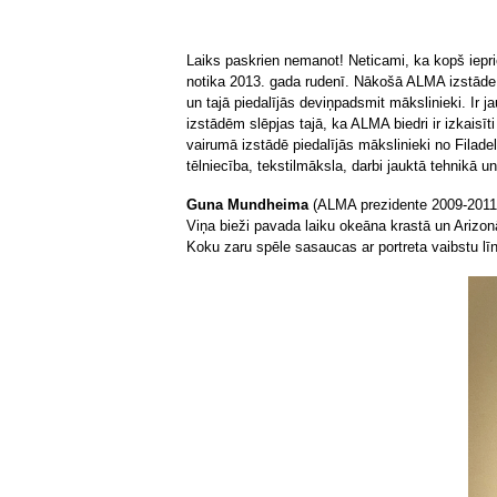
Laiks paskrien nemanot! Neticami, ka kopš iepr
notika 2013. gada rudenī. Nākošā ALMA izstāde „Pa
un tajā piedalījās deviņpadsmit mākslinieki. Ir 
izstādēm slēpjas tajā, ka ALMA biedri ir izkaisī
vairumā izstādē piedalījās mākslinieki no Filadel
tēlniecība, tekstilmāksla, darbi jauktā tehnikā u
Guna Mundheima
(ALMA prezidente 2009-2011) 
Viņa bieži pavada laiku okeāna krastā un Arizon
Koku zaru spēle sasaucas ar portreta vaibstu līn