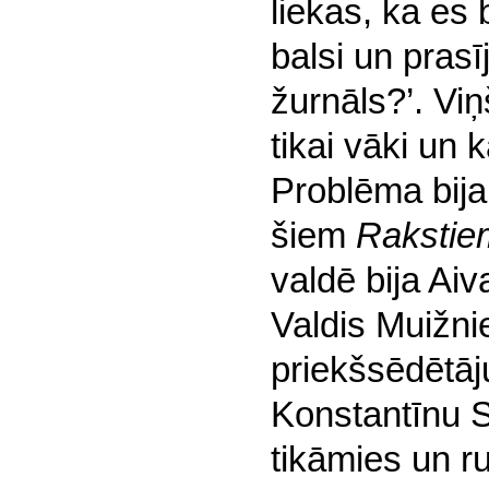
liekas, ka es 
balsi un prasīj
žurnāls?’. Viņ
tikai vāki un 
Problēma bija,
šiem
Rakstie
valdē bija Aiv
Valdis Muižni
priekšsēdētāj
Konstantīnu 
tikāmies un 