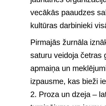
vecākās paaudzes sabie
kultūras darbinieki vi
Pirmajās žurnāla izn
saturu veidoja četras
apmaiņa un meklējumi 
izpausme, kas bieži ie
2. Proza un dzeja – lat