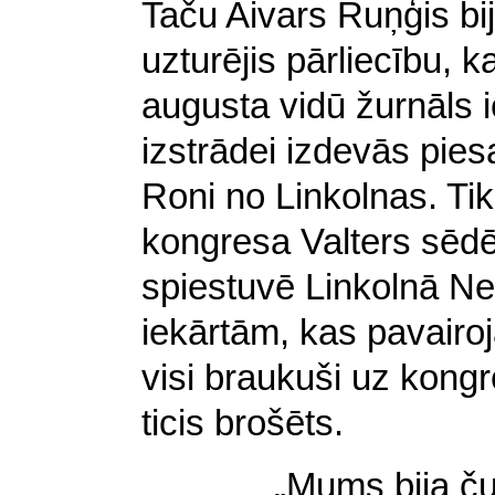
Taču Aivars Ruņģis bij
uzturējis pārliecību, 
augusta vidū žurnāls 
izstrādei izdevās piesa
Roni no Linkolnas. Ti
kongresa Valters sēd
spiestuvē Linkolnā N
iekārtām, kas pavairo
visi braukuši uz kongr
ticis brošēts.
„Mums bija č