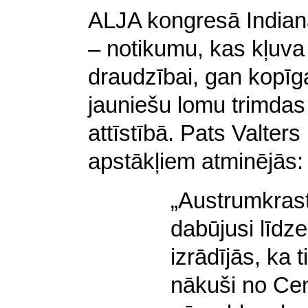
ALJA kongresā Indian
– notikumu, kas kļuva
draudzībai, gan kopī
jauniešu lomu trimda
attīstībā. Pats Valter
apstākļiem atminējās:
„Austrumkrast
dabūjusi līdz
izrādījās, ka t
nākuši no Cen