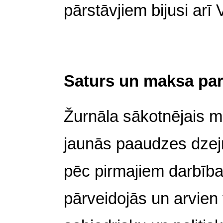
pārstāvjiem bijusi arī
Saturs un maksa par
Žurnāla sākotnējais mē
jaunās paaudzes dzejni
pēc pirmajiem darbība
pārveidojās un arvien v