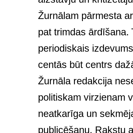
Žurnālam pārmesta arī
pat trimdas ārdīšana. 
periodiskais izdevums
centās būt centrs daž
Žurnāla redakcija ne
politiskam virzienam vai
neatkarīga un sekmēj
publicēšanu. Rakstu at