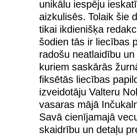
unikālu iespēju ieskat
aizkulisēs. Tolaik šie
tikai ikdienišķa redak
šodien tās ir liecības
radošu neatlaidību un
kuriem saskārās žurn
fiksētās liecības papil
izveidotāju Valteru Nol
vasaras mājā Inčukaln
Savā cienījamajā vec
skaidrību un detaļu pr