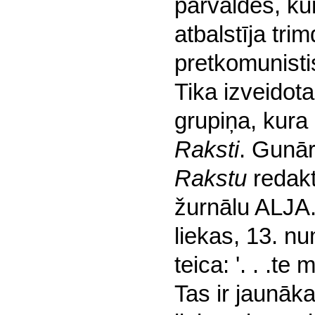
pārvaldes, ku
atbalstīja tri
pretkomunisti
Tika izveidota
grupiņa, kura
Raksti
. Gunār
Rakstu
redakt
žurnālu ALJA.
liekas, 13. n
teica: '. . .te
Tas ir jaunāk