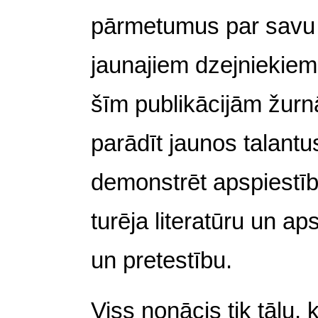
pārmetumus par savu l
jaunajiem dzejniekiem
šīm publikācijām žurnāl
parādīt jaunos talantu
demonstrēt apspiestī
turēja literatūru un ap
un pretestību.
Viss nonācis tik tālu,