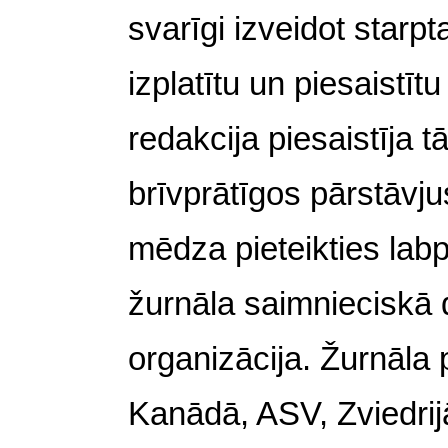
svarīgi izveidot starpt
izplatītu un piesaistī
redakcija piesaistīja 
brīvprātīgos pārstāvju
mēdza pieteikties labpr
žurnāla saimnieciskā d
organizācija. Žurnāla p
Kanādā, ASV, Zviedrij