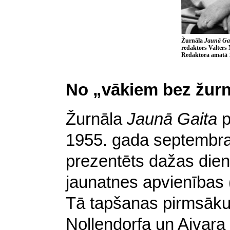
Ž
urnāla
Jaunā Ga
redaktors Valters N
Redaktora amatā 
No „vākiem bez žurn
Žurnāla
Jaunā Gaita
p
1955. gada septembra 
prezentēts dažas dien
jaunatnes apvienības 
Tā tapšanas pirmsākum
Nollendorfa un Aivara