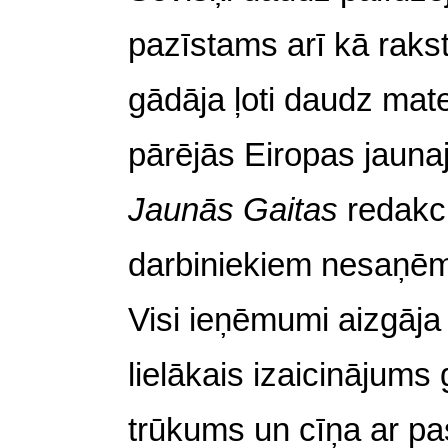
pazīstams arī kā rakst
gādāja ļoti daudz mat
pārējās Eiropas jauna
Jaunās Gaitas
redakci
darbiniekiem nesaņēma
Visi ieņēmumi aizgāja
lielākais izaicinājum
trūkums un cīņa ar p