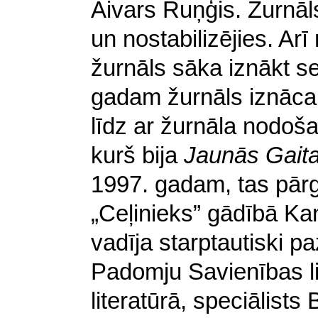
Aivars Ruņģis. Žurnāls
un nostabilizējies. Arī
žurnāls sāka iznākt s
gadam žurnāls iznāca
līdz ar žurnāla nodo
kurš bija
Jaunās Gait
1997. gadam, tas pār
„Ceļinieks” gādībā Ka
vadīja starptautiski p
Padomju Savienības lit
literatūrā, speciālists 