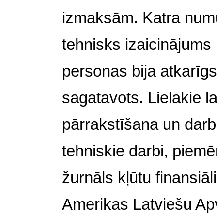
izmaksām. Katra numur
tehnisks izaicinājums 
personas bija atkarīgs,
sagatavots. Lielākie l
pārrakstīšana un darb
tehniskie darbi, piemē
žurnāls kļūtu finansiā
Amerikas Latviešu Apvi