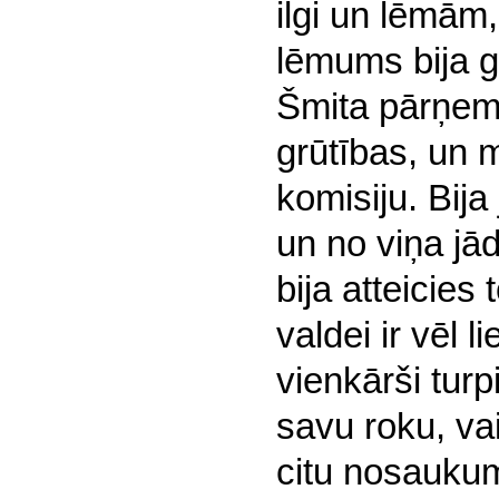
ilgi un lēmām
lēmums bija g
Šmita pārņemt
grūtības, un
komisiju. Bija
un no viņa jā
bija atteicies
valdei ir vēl 
vienkārši turp
savu roku, vai
citu nosauku