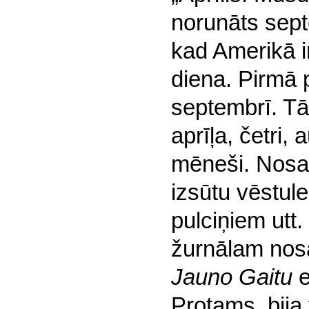
norunāts sep
kad Amerikā i
diena. Pirmā 
septembrī. T
aprīļa, četri, 
mēneši. Nosa
izsūtu vēstul
pulciņiem utt
žurnālam nos
Jauno Gaitu
e
Protams, bija 