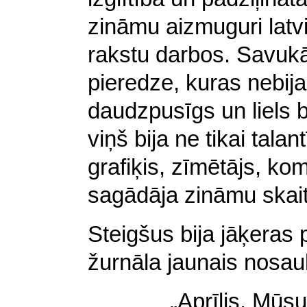
zināmu aizmuguri latvi
rakstu darbos. Savukā
pieredze, kuras nebija 
daudzpusīgs un liels 
viņš bija ne tikai talan
grafiķis, zīmētājs, ko
sagādāja zināmu skait
Steigšus bija jāķeras 
žurnāla jaunais nosau
„Aprīlis. Mūsu