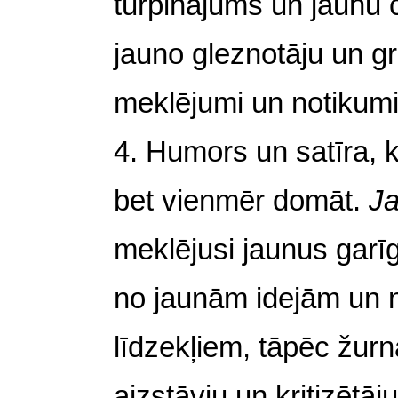
turpinājums un jaunu 
jauno gleznotāju un gr
meklējumi un notikumi 
4. Humors un satīra, 
bet vienmēr domāt.
Ja
meklējusi jaunus garī
no jaunām idejām un 
līdzekļiem, tāpēc žur
aizstāvju un kritizētāj