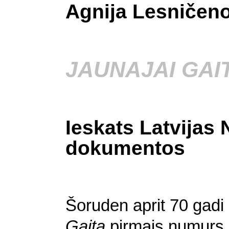
Agnija Lesničen
JAUNAJAI GAI
Ieskats Latvijas 
dokumentos
Šoruden aprit 70 gadi
Gaita
pirmais numurs. Š