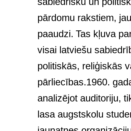
sabiedrisku un politis
pārdomu rakstiem, jau
paaudzi. Tas kļuva pa
visai latviešu sabiedr
politiskās, reliģiskās v
pārliecības.1960. gada
analizējot auditoriju, t
lasa augstskolu studen
jaunatnes organizācij