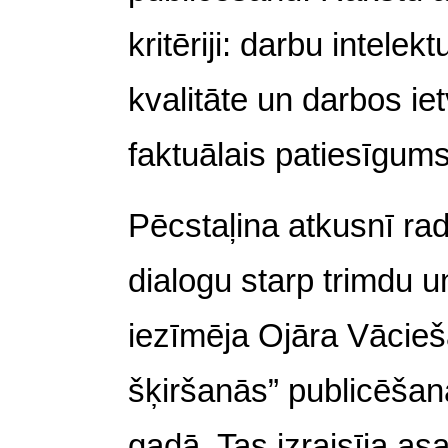
kritēriji: darbu intelek
kvalitāte un darbos ie
faktuālais patiesīgums
Pēcstaļina atkusnī rad
dialogu starp trimdu u
iezīmēja Ojāra Vācieš
šķiršanās”
publicēšan
gadā. Tas izraisīja as