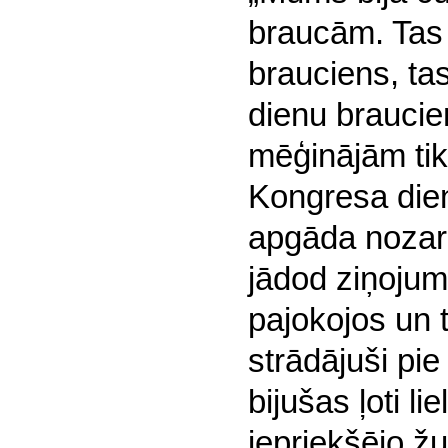
braucām. Tas 
brauciens, tas
dienu braucie
mēģinājām tikt
Kongresa die
apgāda nozare
jādod ziņojum
pajokojos un 
strādājuši pie
bijušas ļoti li
iepriekšējo ž