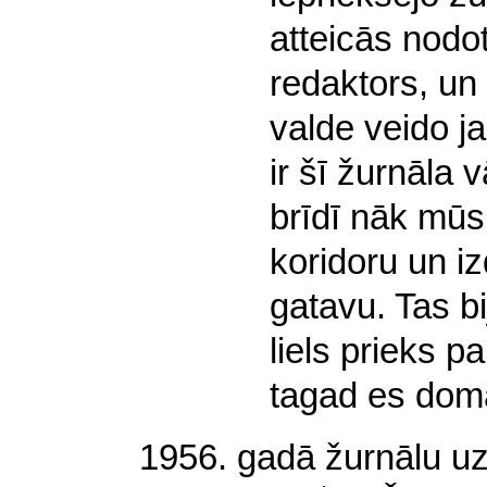
atteicās nodot
redaktors, u
valde veido j
ir šī žurnāla v
brīdī nāk mūs
koridoru un i
gatavu. Tas bi
liels prieks p
tagad es dom
1956. gadā žurnālu u