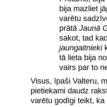
bija mazliet jā
varētu sadzīv
prātā
Jaunā G
sakot, tad k
jaungaitnieki
k
tā lieta bija n
vairs par to n
Visus, īpaši Valteru, 
pietiekami daudz rakst
varētu godīgi teikt, ka 