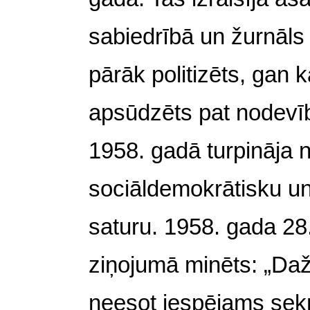
sabiedrībā un žurnāls t
pārāk politizēts, gan k
apsūdzēts pat nodevīb
1958. gadā turpināja 
sociāldemokrātisku u
saturu. 1958. gada 28
ziņojumā minēts: „Da
neesot iespējams sek