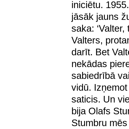
iniciētu. 195
jāsāk jauns ž
saka: ‘Valter, 
Valters, prot
darīt. Bet Va
nekādas pier
sabiedrībā va
vidū. Izņemot 
saticis. Un v
bija Olafs St
Stumbru mēs 