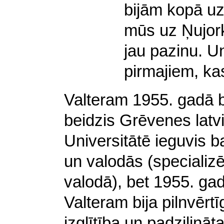
bijām kopā u
mūs uz Ņujork
jau pazinu. Un
pirmajiem, ka
Valteram 1955. gadā b
beidzis Grēvenes latv
Universitātē ieguvis 
un valodās (specializē
valodā), bet 1955. ga
Valteram bija pilnvērt
izglītība un padziļināta 