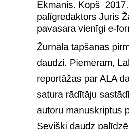
Ekmanis. Kopš 2017. g
palīgredaktors Juris 
pavasara vienīgi e-fo
Žurnāla tapšanas pirm
daudzi. Piemēram, Lali
reportāžas par ALA d
satura rādītāju sastād
autoru manuskriptus pā
Sevišķi daudz palīdzē