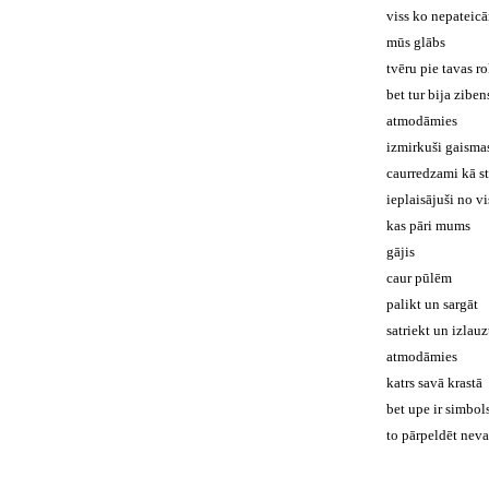
viss ko nepateic
mūs glābs
tvēru pie tavas r
bet tur bija ziben
atmodāmies
izmirkuši gaismas
caurredzami kā st
ieplaisājuši no vi
kas pāri mums
gājis
caur pūlēm
palikt un sargāt
satriekt un izlauz
atmodāmies
katrs savā krastā
bet upe ir simbol
to pārpeldēt neva