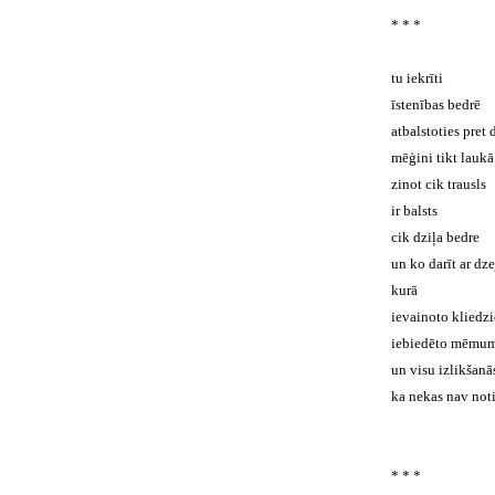
* * *
tu iekrīti
īstenības bedrē
atbalstoties pret 
mēģini tikt laukā
zinot cik trausls
ir balsts
cik dziļa bedre
un ko darīt ar dze
kurā
ievainoto kliedzi
iebiedēto mēmu
un visu izlikšanā
ka nekas nav noti
* * *