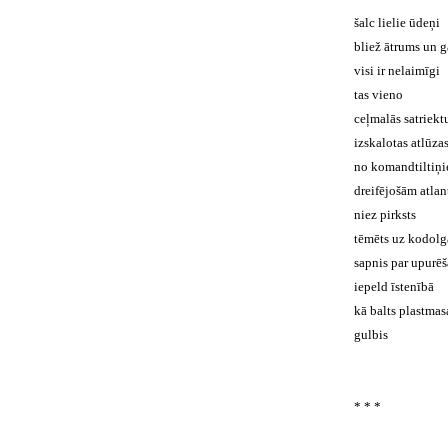
šalc lielie ūdeņi
bliež ātrums un g
visi ir nelaimīgi
tas vieno
ceļmalās satriekt
izskalotas atlūza
no komandtiltiņ
dreifējošām atla
niez pirksts
tēmēts uz kodolg
sapnis par upurē
iepeld īstenībā
kā balts plastmas
gulbis
* * *