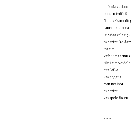
no kāda auduma
ir mūsu izdilušās
flautas skaņu die
caurvij klusuma
izirušos valdziņu
es nezinu ko do
tas cits
varbūt tas esmu e
tikai cita veidolā
citā laikā
kas pagājis
man nezinot
es nezinu
kas spēlē flautu
* * *