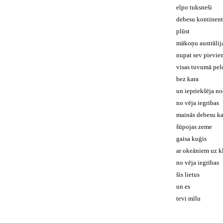
elpo tuksneši
debesu kontinent
plūst
mākoņu austrālij
nupat sev pievie
visas tuvumā peld
bez kara
un iepriekšēja n
no vēja iegribas
mainās debesu ka
šūpojas zeme
gaisa kuģis
ar okeāniem uz k
no vēja iegribas
šis lietus
un es
tevi mīlu