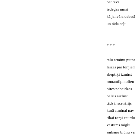
bet tēvs
iedegas manī
kā janvāra debes
un rāda ceļu
* * *
tālu atmiņu putn
laižas pār torņie
skeptiķi izmirst
romantiķi nolien
bites nobeidzas
balsis aizlūst
tāds ir scenārijs
kurā atmiņai nav 
tikai torņi caurdu
vēstures miglu
sarkanu brūnu vai