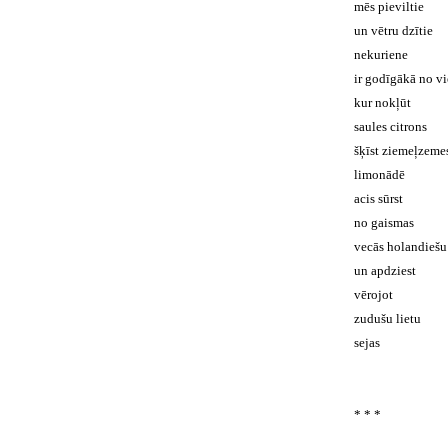
mēs pieviltie
un vētru dzītie
nekuriene
ir godīgākā no v
kur nokļūt
saules citrons
šķīst ziemeļzeme
limonādē
acis sūrst
no gaismas
vecās holandiešu
un apdziest
vērojot
zudušu lietu
sejas
* * *