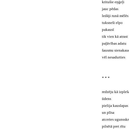
kritušie eņģeļi
jauc pēdas
ledāji runā mēlēs
tuksneši elpo
pakausī
tik vien kā atrast
paļāvības adatu
šausmu sienakau
vēl nesadurties
* * *
redzēju kā izpleš
ūdens
pielija kauslapas
un plīsa
atceries ugunsskr
pilsētā pret rītu