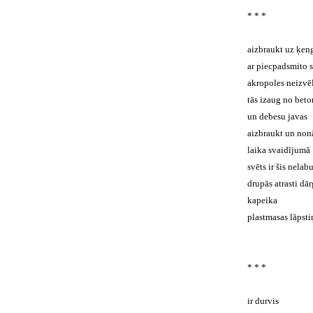
* * *
aizbraukt uz ķen
ar piecpadsmito 
akropoles neizvē
tās izaug no beto
un debesu javas
aizbraukt un non
laika svaidījumā
svēts ir šis nelab
drupās atrasti dā
kapeika
plastmasas lāpsti
* * *
ir durvis