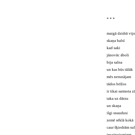
* * *
maigā dzidrā vijo
skaņa balsī
kad saki
jānovāc āboli
bija salna
un kas būs tālāk
mēs nerunājam
tādos brīžos
ir tikai sarmota z
taka uz dārzu
un skaņa
ilgi snaudusi
zemē sēklā kokā
caur šķiedrām su
ievainojumiem