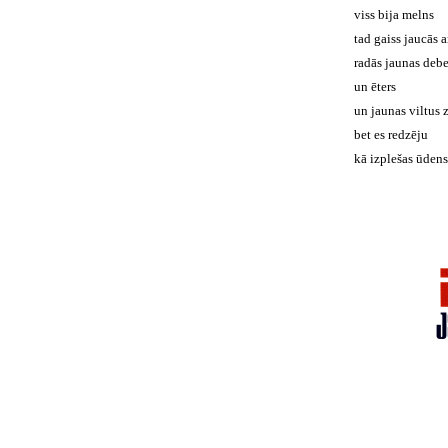
viss bija melns
tad gaiss jaucās 
radās jaunas debe
un ēters
un jaunas viltus 
bet es redzēju
kā izplešas ūdens