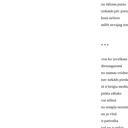
no tāluma putns
izskatās pēc piet
kuru nelieto
mīlēt nevajag ien
* * *
viss ko izvelkam
dienasgaismā
no tumsas veidne
nav nekāds pierā
tā ir beigta medū
pirāta zābaks
vai atlūza
no tempļa nezin
un ja vīnā
ir patiesība
tad tas ir etiķis