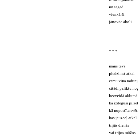
un tagad
vienkārši
jānovāc āboli
* * *
mans tēvs
piedzimst atkal
esmu viņa radītāj
citādi paliktu no
bezveidā aklumā 
kā izdegusi pilsē
kā nopostīta svēt
kas jāuzceļ atkal
trijās dienās
vai trijos mūžos