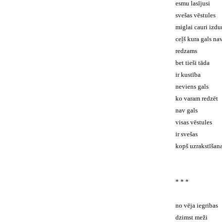
esmu lasījusi
svešas vēstules
miglai cauri izdu
ceļš kura gals na
redzams
bet tieši tāda
ir kustība
neviens gals
ko varam redzēt
nav gals
visas vēstules
ir svešas
kopš uzrakstīšana
* * *
no vēja iegribas
dzimst meži