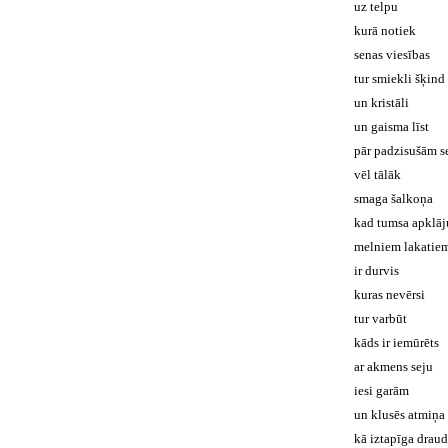
uz telpu
kurā notiek
senas viesības
tur smiekli šķind
un kristāli
un gaisma līst
pār padzisušām s
vēl tālāk
smaga šalkoņa
kad tumsa apklāju
melniem lakatie
ir durvis
kuras nevērsi
tur varbūt
kāds ir iemūrēts
ar akmens seju
iesi garām
un klusēs atmiņa
kā iztapīga drau