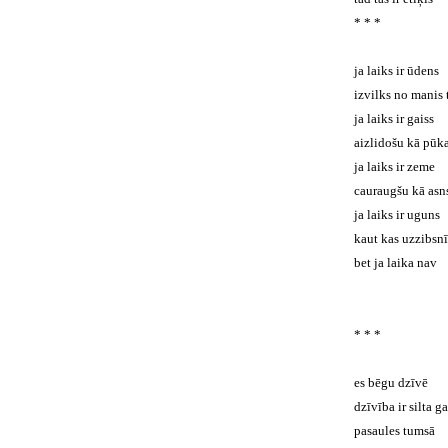
* * *
ja laiks ir ūdens
izvilks no manis 
ja laiks ir gaiss
aizlidošu kā pūk
ja laiks ir zeme
cauraugšu kā asn
ja laiks ir uguns
kaut kas uzzibsnī
bet ja laika nav
* * *
es bēgu dzīvē
dzīvība ir silta g
pasaules tumsā