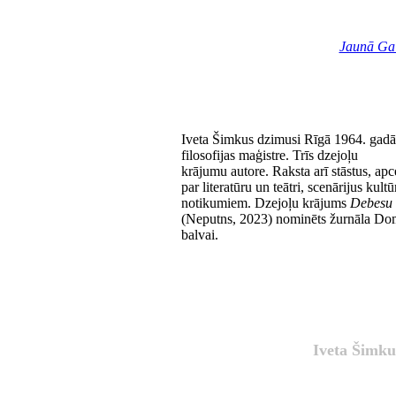
Jaunā Ga
Iveta Šimkus dzimusi Rīgā 1964. gadā.
filosofijas maģistre. Trīs dzejoļu
krājumu autore. Raksta arī stāstus, apc
par literatūru un teātri, scenārijus kultū
notikumiem. Dzejoļu krājums
Debesu 
(Neputns, 2023) nominēts žurnāla D
balvai.
Iveta Šimku