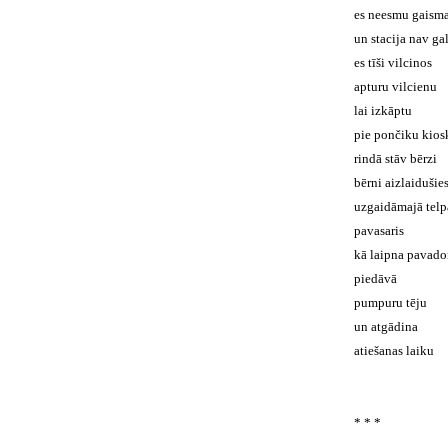
es neesmu gaism
un stacija nav ga
es tīši vilcinos
apturu vilcienu
lai izkāptu
pie pončiku kios
rindā stāv bērzi
bērni aizlaidušie
uzgaidāmajā telp
pavasaris
kā laipna pavado
piedāvā
pumpuru tēju
un atgādina
atiešanas laiku
* * *