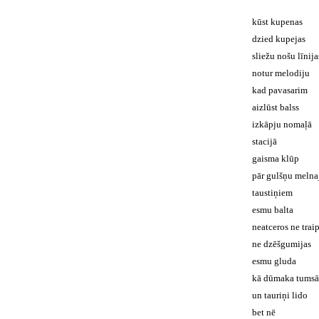
kūst kupenas
dzied kupejas
sliežu nošu līnija
notur melodiju
kad pavasarim
aizlūst balss
izkāpju nomaļā
stacijā
gaisma klūp
pār gulšņu melna
taustiņiem
esmu balta
neatceros ne trai
ne dzēšgumijas
esmu gluda
kā dūmaka tumsā
un tauriņi lido
bet nē