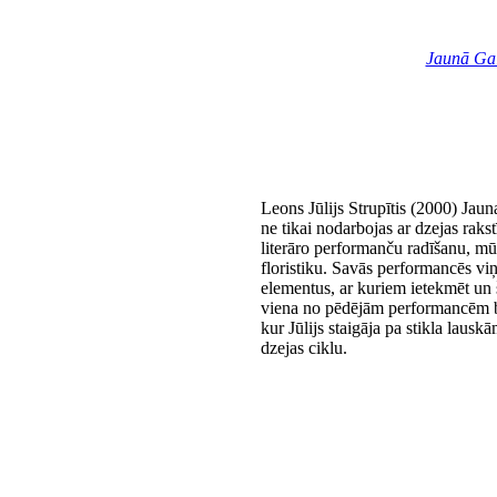
Jaunā Ga
Leons Jūlijs Strupītis (2000) Jaun
ne tikai nodarbojas ar dzejas rakstī
literāro performanču radīšanu, mū
floristiku. Savās performancēs vi
elementus, ar kuriem ietekmēt un
viena no pēdējām performancēm b
kur Jūlijs staigāja pa stikla laus
dzejas ciklu.