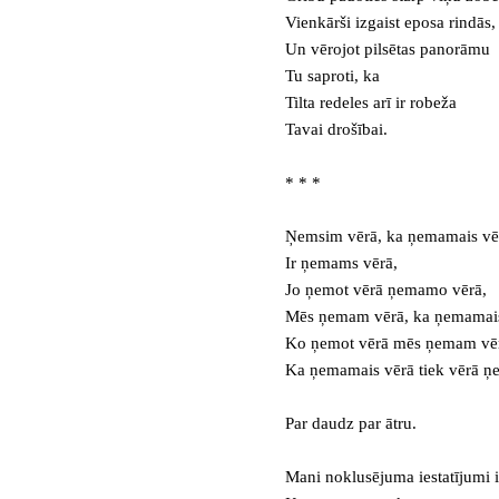
Vienkārši izgaist eposa rindās,
Un vērojot pilsētas panorāmu
Tu saproti, ka
Tilta redeles arī ir robeža
Tavai drošībai.
* * *
Ņemsim vērā, ka ņemamais vē
Ir ņemams vērā,
Jo ņemot vērā ņemamo vērā,
Mēs ņemam vērā, ka ņemamais
Ko ņemot vērā mēs ņemam vē
Ka ņemamais vērā tiek vērā ņe
Par daudz par ātru.
Mani noklusējuma iestatījumi i