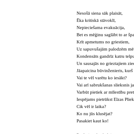
Nesošā siena sāk plaisāt,
Ēka kritiskā stāvoklī,
Nepieciešama evakuācija,
Bet es mēģinu saglābt to ar špa
Krīt apmetums no griestiem,
Uz sapuvušajām palodzēm mētāj
Kondensāts gandrīz katru telp
Un sausajās no grieztajiem zie
Jāapaicina būvinženieris, kurš 
Vai te vēl varētu ko iesākt?
Vai arī sabrukšanas slieksnis ja
Varbūt pietiek ar mīlestību pret
Iespējams pietrūkst Elzas Plie
Cik vēl ir laika?
Ko nu jūs klusējat?
Pasakiet kaut ko!