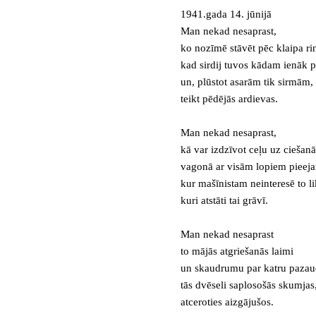
1941.gada 14. jūnijā
Man nekad nesaprast,
ko nozīmē stāvēt pēc klaipa ri
kad sirdij tuvos kādam ienāk pr
un, plūstot asarām tik sirmām,
teikt pēdējās ardievas.
Man nekad nesaprast,
kā var izdzīvot ceļu uz ciešan
vagonā ar visām lopiem pieej
kur mašīnistam neinteresē to li
kuri atstāti tai grāvī.
Man nekad nesaprast
to mājās atgriešanās laimi
un skaudrumu par katru pazaud
tās dvēseli saplosošās skumjas
atceroties aizgājušos.