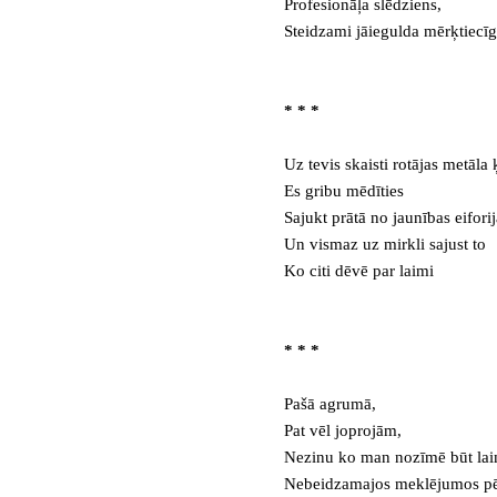
Profesionāļa slēdziens,
Steidzami jāiegulda mērķtiecīg
* * *
Uz tevis skaisti rotājas metāla 
Es gribu mēdīties
Sajukt prātā no jaunības eiforij
Un vismaz uz mirkli sajust to
Ko citi dēvē par laimi
* * *
Pašā agrumā,
Pat vēl joprojām,
Nezinu ko man nozīmē būt la
Nebeidzamajos meklējumos pē