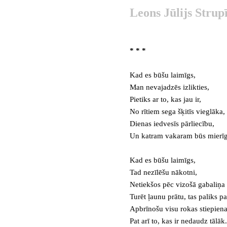
Leons Jūlijs Strupī
* * *
Kad es būšu laimīgs,
Man nevajadzēs izlikties,
Pietiks ar to, kas jau ir,
No rītiem sega šķitīs vieglāka,
Dienas iedvesīs pārliecību,
Un katram vakaram būs mierīg
Kad es būšu laimīgs,
Tad nezīlēšu nākotni,
Netiekšos pēc vizošā gabaliņa 
Turēt ļaunu prātu, tas paliks p
Apbrīnošu visu rokas stiepiena
Pat arī to, kas ir nedaudz tālāk.