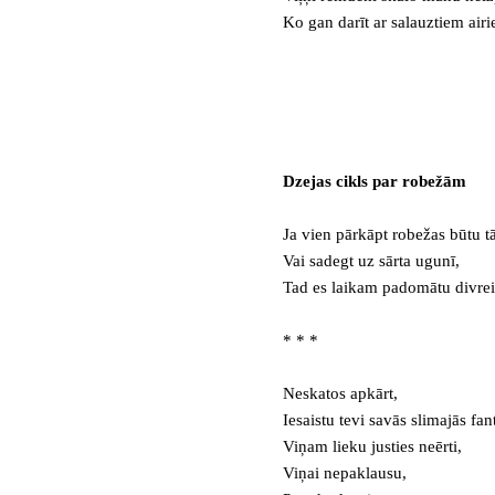
Ko gan darīt ar salauztiem air
Dzejas cikls par robežām
Ja vien pārkāpt robežas būtu tā
Vai sadegt uz sārta ugunī,
Tad es laikam padomātu divreiz
* * *
Neskatos apkārt,
Iesaistu tevi savās slimajās fant
Viņam lieku justies neērti,
Viņai nepaklausu,