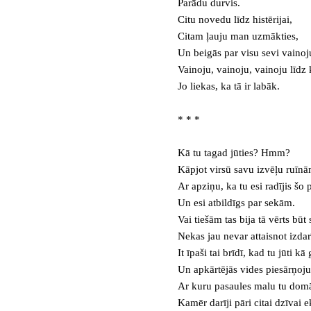
Parādu durvis.
Citu novedu līdz histērijai,
Citam ļauju man uzmākties,
Un beigās par visu sevi vainoj
Vainoju, vainoju, vainoju līdz
Jo liekas, ka tā ir labāk.
* * *
Kā tu tagad jūties? Hmm?
Kāpjot virsū savu izvēļu ruīn
Ar apziņu, ka tu esi radījis šo 
Un esi atbildīgs par sekām.
Vai tiešām tas bija tā vērts b
Nekas jau nevar attaisnot izdar
It īpaši tai brīdī, kad tu jūti k
Un apkārtējās vides piesārņoju
Ar kuru pasaules malu tu domā
Kamēr darīji pāri citai dzīvai 