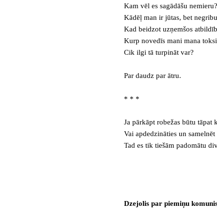
Kam vēl es sagādāšu nemieru
Kādēļ man ir jūtas, bet negribu
Kad beidzot uzņemšos atbildī
Kurp novedīs mani mana toksi
Cik ilgi tā turpināt var?
Par daudz par ātru.
* * *
Ja pārkāpt robežas būtu tāpat k
Vai apdedzināties un samelnēt 
Tad es tik tiešām padomātu divr
Dzejolis par piemiņu komuni