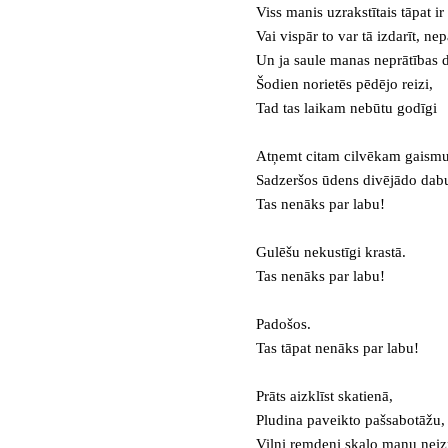
Viss manis uzrakstītais tāpat ir
Vai vispār to var tā izdarīt, ne
Un ja saule manas neprātības d
Šodien norietēs pēdējo reizi,
Tad tas laikam nebūtu godīgi
Atņemt citam cilvēkam gaismu
Sadzeršos ūdens divējādo dab
Tas nenāks par labu!
Gulēšu nekustīgi krastā.
Tas nenāks par labu!
Padošos.
Tas tāpat nenāks par labu!
Prāts aizklīst skatienā,
Pludina paveikto pašsabotāžu,
Viļņi remdeni skalo manu neizp