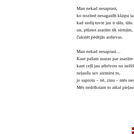
Man nekad nesaprast,
ko nozīmē nesagaidīt klaipu taj
kad sirdij tuvie jau ir tālu, tāl
un, plūstot asarām tik sirmām,
čukstēt pēdējās ardievas.
Man nekad nesaprast…
Kaut pašam asaras par asarām
kaut ceļš jau atbrīvots no nežēl
neļaušu sev aizmirst to,
jo saprotu – nē, zinu – mēs ne
Mēs nedrīkstam to atkal pieļau