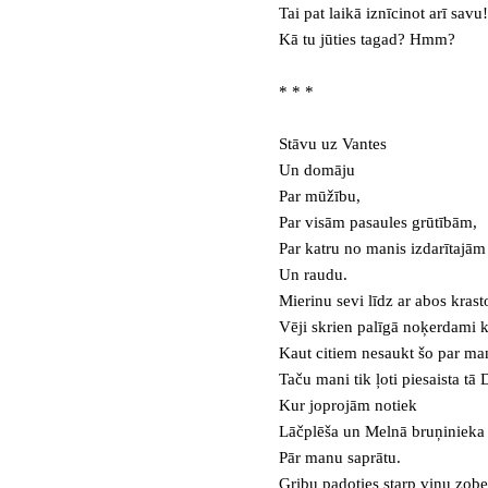
Tai pat laikā iznīcinot arī savu
Kā tu jūties tagad? Hmm?
* * *
Stāvu uz Vantes
Un domāju
Par mūžību,
Par visām pasaules grūtībām,
Par katru no manis izdarītajām
Un raudu.
Mierinu sevi līdz ar abos kras
Vēji skrien palīgā noķerdami k
Kaut citiem nesaukt šo par ma
Taču mani tik ļoti piesaista t
Kur joprojām notiek
Lāčplēša un Melnā bruņinieka
Pār manu saprātu.
Gribu padoties starp viņu zob