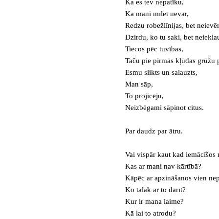
Ka es tev nepatīku,
Ka mani mīlēt nevar,
Redzu robežlīnijas, bet neievēr
Dzirdu, ko tu saki, bet neiekla
Tiecos pēc tuvības,
Taču pie pirmās kļūdas grūžu 
Esmu slikts un salauzts,
Man sāp,
To projicēju,
Neizbēgami sāpinot citus.
Par daudz par ātru.
Vai vispār kaut kad iemācīšos
Kas ar mani nav kārtībā?
Kāpēc ar apzināšanos vien nep
Ko tālāk ar to darīt?
Kur ir mana laime?
Kā lai to atrodu?