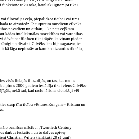
i funkcionē roku rokā, karaliski ignorējot tikai
vai filozofijas ceļā, piepalīdzot ticībai vai tīrās
ļš, kādā to aizsniedz. Ja turpretim mūsdienu cilvēks
ticības novadiem un otrkārt, – ka pats ceļš tam
aut kādas intellektuālas moceklības vai varonības
vi dēvēt par filofozu tikai tāpēc, ka viņam pieder
ir zīmīgi un dīvaini. Cilvēks, kas bija sagatavojies
t kā lāga nepiestāv ar kaut ko aizrauties tik tālu,
es visās lielajās filozofijās, un tas, kas mums
icību pirms 2000 gadiem iestādīja tikai viens Cilvēks-
tājīgāk, nekā tad, kad racionālisma cietokšņi vēl
ēties starp tīru ticību vēstures Kungam – Kristum un
ks.
icionālo baznīcas mācību. „Twentieth Century
s darbus ieskaitot, un to dzīves aptveŗ
ent Christian Writers (iznākuši 28 sējumi)