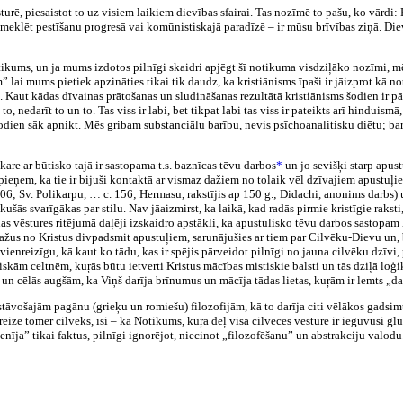
urē, piesaistot to uz visiem laikiem dievības sfairai. Tas nozīmē to pašu, ko vārdi: Kri
i meklēt pestīšanu progresā vai komūnistiskajā paradīzē – ir mūsu brīvības ziņā. Di
otikums, un ja mums izdotos pilnīgi skaidri apjēgt šī notikuma visdziļāko nozīmi, mē
 lai mums pietiek apzināties tikai tik daudz, ka kristiānisms īpaši ir jāizprot kā n
re. Kaut kādas dīvainas prātošanas un sludināšanas rezultātā kristiānisms šodien ir 
to, nedarīt to un to. Tas viss ir labi, bet tikpat labi tas viss ir pateikts arī hinduism
dien sāk apnikt. Mēs gribam substanciālu barību, nevis psīchoanalitisku diētu; bar
kare ar būtisko tajā ir sastopama t.s. baznīcas tēvu darbos
*
un jo sevišķi starp apus
em pieņem, ka tie ir bijuši kontaktā ar vismaz dažiem no tolaik vēl dzīvajiem apust
06; Sv. Polikarpu,
…
c. 156; Hermasu, rakstījis ap 150 g.; Didachi, anonims darbs) un
ikušās svarīgākas par stilu. Nav jāaizmirst, ka laikā, kad radās pirmie kristīgie rakst
 vēstures ritējumā daļēji izskaidro apstākli, ka apustulisko tēvu darbos sastopam ļ
ažus no Kristus divpadsmit apustuļiem, sarunājušies ar tiem par Cilvēku-Dievu un, 
ienreizīgu, kā kaut ko tādu, kas ir spējis pārveidot pilnīgi no jauna cilvēku dzīvi, 
kām celtnēm, kuŗās būtu ietverti Kristus mācības mistiskie balsti un tās dziļā loģi
 un cēlās augšām, ka Viņš darīja brīnumus un mācīja tādas lietas, kuŗām ir lemts „d
āvošajām pagānu (grieķu un romiešu) filozofijām, kā to darīja citi vēlākos gadsimt
reizē tomēr cilvēks, īsi – kā Notikums, kuŗa dēļ visa cilvēces vēsture ir ieguvusi g
ienīja” tikai faktus, pilnīgi ignorējot, niecinot „filozofēšanu” un abstrakciju valodu