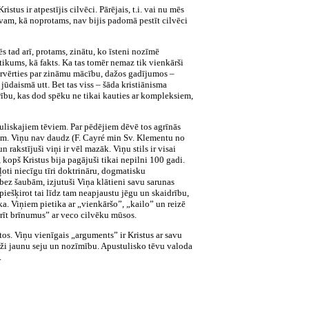
stus ir atpestījis cilvēci. Pārējais, t.i. vai nu mēs
evam, kā noprotams, nav bijis padomā pestīt cilvēci
s tad arī, protams, zinātu, ko īsteni nozīmē
otikums, kā fakts. Ka tas tomēr nemaz tik vienkārši
pārvērties par zināmu mācību, dažos gadījumos –
ā, jūdaismā utt. Bet tas viss – šāda kristiānisma
ību, kas dod spēku ne tikai kauties ar kompleksiem,
tuliskajiem tēviem. Par pēdējiem dēvē tos agrīnās
uļiem. Viņu nav daudz (F. Cayré min Sv. Klementu no
 rakstījuši viņi ir vēl mazāk. Viņu stils ir visai
i, kopš Kristus bija pagājuši tikai nepilni 100 gadi.
oti niecīgu tīri doktrināru, dogmatisku
bez šaubām, izjutuši Viņa klātieni savu sarunas
piešķirot tai līdz tam neapjaustu jēgu un skaidrību,
ka. Viņiem pietika ar „vienkāršo”, „kailo” un reizē
arīt brīnumus” ar veco cilvēku mūsos.
os. Viņu vienīgais „arguments” ir Kristus ar savu
luži jaunu seju un nozīmību. Apustulisko tēvu valoda
.