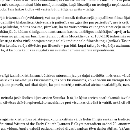
 mēs sastopam taisni šādu nostāju, nostāju, kuŗā filozofija un teoloģija nepārtraukt
u. Tais laikos ticība vēl varēja būt prātīga un prāts – ticīgs.
rķis ir
beatitudo
(svētlaime); vai nu pie tā nonāk ticības ceļā, piepalīdzot filozofijai 
kas definītīvi blakuslieta. Galvenais ir patiesība un „gaviles par patiesību”, nevis ce
rāta palīdzību, tad tas nozīmē, pirmkārt, ka tas vairs nezina vai negrib zināt ceļu uz 
šaubām jābūt kādam slimīgam romantismam, kas t.s. „mūžīgos meklētājus” apvij ar k
a viens no pirmajiem baznīcas tēviem Justīns Moceklis (dz. c. 100-110) iedrošinās se
kristīgā ticībā viņš joprojām nēsāja tolaik tradicionālo filozofa togu (
pallia
). Tas 
u ķetnās, varēja dēvēties par filozofu – par būti, kuŗai taču pēc vispārēja atzinuma i
 tā, it kā būtu kaut kas augstāks un svētāks par vēsā saprāta imperatīviem.
rīgi izzināt kristiānisma būtiskos saturus, ir jau pa daļai atbildēts: mēs esam vīluši
āmās sektās saskaldījies kristiānisms, tas pats kristiānisms, ko kā vienu un vienīgu t
o jauna pievelk, tad tikai tāpēc, ka pati mistērija mūs atkal aicina neatlaidīgāk, uzs
itrālā josla šodien kļūst arvien šaurāka. Ir tā, ka kļūst arvien neatliekamāk izvēl
im cilvēces dzīvē nepieredzēto sacelšanos pret visu, kas cilvēkā ir vairāk nekā cilvē
 agrīnās kristietības pārstāvjus, kuŗu rakstītais vārds lielās līnijās saskan ar trad
iritual Writers of the Early Church”) autors F. Cayré par tādiem uzdod 79, anonīmo
g.s. vidum. Angļu valodā patlaban izdod divas baznīcas tēvu darbu sērijas: (a) Anci