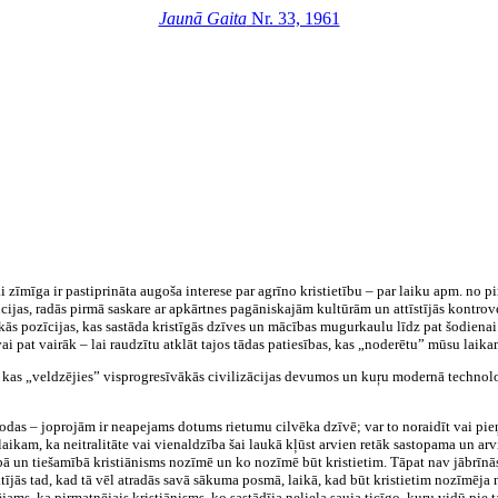
Jaunā Gaita
Nr. 33, 1961
zīmīga ir pastiprināta augoša interese par agrīno kristietību – par laiku apm. no p
ūcijas, radās pirmā saskare ar apkārtnes pagāniskajām kultūrām un attīstījās kontro
iskās pozīcijas, kas sastāda kristīgās dzīves un mācības mugurkaulu līdz pat šodien
ai pat vairāk – lai raudzītu atklāt tajos tādas patiesības, kas „noderētu” mūsu laika
, kas „veldzējies” visprogresīvākās civilizācijas devumos un kuŗu modernā technol
rodas – joprojām ir neapejams dotums rietumu cilvēka dzīvē; var to noraidīt vai pie
 laikam, ka neitralitāte vai vienaldzība šai laukā kļūst arvien retāk sastopama un arv
ībā un tiešamībā kristiānisms nozīmē un ko nozīmē būt kristietim. Tāpat nav jābrīnās
tījās tad, kad tā vēl atradās savā sākuma posmā, laikā, kad būt kristietim nozīmēja 
ējams, ka pirmatnējais kristiānisms, ko sastādīja neliela sauja ticīgo, kuŗu vidū pie