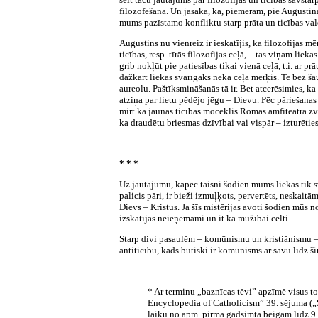
filozofēšanā. Un jāsaka, ka, piemēram, pie Augustina
mums pazīstamo konfliktu starp prāta un ticības valod
Augustins nu vienreiz ir ieskatījis, ka filozofijas mē
ticības, resp. tīrās filozofijas ceļā, – tas viņam lie
grib nokļūt pie patiesības tikai vienā ceļā, t.i. ar p
dažkārt liekas svarīgāks nekā ceļa mērķis. Te bez 
aureolu. Paštīksmināšanās tā ir. Bet atcerēsimies, k
atziņa par lietu pēdējo jēgu – Dievu. Pēc pāriešanas 
mirt kā jaunās ticības moceklis Romas amfiteātra zvēr
ka draudētu briesmas dzīvībai vai vispār – izturēties
* * *
Uz jautājumu, kāpēc taisni šodien mums liekas tik sva
palicis pāri, ir bieži izmuļķots, pervertēts, neskait
Dievs – Kristus. Ja šīs mistērijas avoti šodien mūs n
izskatījās neieņemami un it kā mūžībai celti.
Starp divi pasaulēm – komūnismu un kristiānismu – ne
antiticību, kāds būtiski ir komūnisms ar savu līdz š
*
Ar terminu „baznīcas tēvi” apzīmē visus tos
Encyclopedia of Catholicism” 39. sējuma („Sp
laiku no apm. pirmā gadsimta beigām līdz 9. 