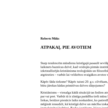
Roberts Mūks
ATPAKAĻ PIE AVOTIEM
Starp tendencēm mūsdienu kristīgajā pasaulē sevišķi 
laikmets baznīcas dzīvē, kad veidojās pirmās instit
izkristallizējās kristiānisma teoloģiskās un filozof
atgriezties – varbūt lai veldzētos svaigākos avotos v
Kāpēc šāda tieksme? Kāpēc taisni 20. g.s. cilvēkam
būtu jārokas kādas primitīvas dzīves slāņojumos?
Kristiānisms – vienalga kādā situācijā tas šodien at
par vai pret. Varbūt tā ir zīmīga parādība tieši mūsu
liekas, beidzot pienācis laiks noskaidrot, ko paties
mēģināt ieraudzīt, kā kristīgā dzīve un mācība izska
izsmalcinātai kultūrai. Rodas jautājums, kā tas iesp