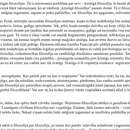
īgās filozofijas. Tā ir interesanta problēma par sevi – kristīgā filozofija. Ir daudz di
i vienā frāzē raksturojam, ko ar vārdiem „kristīgā filozofija” parasti domā. Tā ir filo
, ko mēģina izgaismot, saprast ar prāta palīdzību, vai filozofija, ko apgaismo, iedvesmo
as Tomā, attīstījās racionālās filozofijas sistēmas, kuŗās ticībai nedrīkstēja būt nekād
 nodevis, liekas, galīgu spriedumu: lūk, pilis, kuŗās nemājo dzīvība un kuŗu cēlēji
am nopietni domāt par ļaudīm, kas pretendē uz noapaļotu, galīgu un racionālu visa e
zas garā. Tā vietā ir tikai vairāk vai mazāk fragmentāri pārspriedumi, refleksijas
t visumu, tās nemaz negrib mums sniegt maģisko atslēgu, kas atvērtu durvis uz lietu
Prāts šodien sāk kļūt prātīgs. Eksistenciālisma kustība Francijā pēc pēdējā pasaules ka
ērā nodarbojas ar formālās loģikas problēmām, un ārpus tā valda psīcholoģija un so
ilozofija, veikalniecības filozofija un tamlīdzīgi drudžaino smadzeņu produkti. Tas
nebūtu vērojama kāda cita parādība – pieaugoša uzmanība pret kristīgi orientēto fil
Kas no kā izriet, tas varbūt nav tik svarīgi. Svarīga ir šī vispārējā tendence: atgriez
t neiespējamo. Kas paliek pāri un kas ir iespējams? Var iedrošināties teikt, ka tas, kas
 jēgu, par tās robežām, uzdevumiem, attaisnojumu; pārdomas, kas varētu noritēt apmē
lā filozofija pie patiesības nespēj aizvest, tad vissteidzīgākā kārtā jāprasa, kas mūs 
pirēta filozofēšana? Vai nav tā, ka ticība (šoreiz vārda visplašākā nozīmē) allaž ir b
oti, tādas, kas spētu darīt cilvēku laimīgu. Nopietnas filozofijas mērķis ir
gaudium de
eka. Laimīgam cilvēkam filozofija nav vajadzīga. Zināms, šāds laimes stāvoklis – vi
d nebūs lieka. Nekad viņam nebūs lieki mēģināt izgaismot ar intellekta palīdzību to, k
lā mērā ir filozofija par filozofiju, jo taisni šeit pastāv izdevība iedarbināt visgenu
pējo attieksmi ir ne tikai visaktuālāks, bet daudz vairāk – šī attieksme te tiek nepārtr