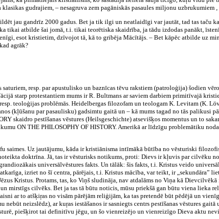
ma klasikas gudrajiem, – nesagruva zem pagāniskās pasaules miljonu uzbrukumiem ,
ildēt jau gandrīz 2000 gadus. Bet ja tik ilgi un neatlaidīgi var jautāt, tad tas taču 
a tikai atbilde šai jomā, t.i. tikai teorētiska skaidrība, ja tādu izdodas panākt, īst
ienīgi, esot kristietim, dzīvojot tā, kā to gribēja Mācītājs. – Bet kāpēc atbilde uz 
bkad agrāk?
s saturiem, resp. par apustulisko un baznīcas tēvu rakstiem (patroloģija) šodien vēroj
. Vācijā starp protestantiem mums ir R. Bultmans ar saviem darbiem primitīvajā kri
 resp. teoloģijas problēmās. Heidelbergas filozofam un teologam K. Levitam (K.
šanos (kļūšanu par pasaulisku) gadsimtu gaitā un – kā mums tagad no tās palikusi pār
 skaidro pestīšanas vēstures (Heilsgeschichte) atsevišķos momentus un to sakaru 
nosaukumu ON THE PHILOSOPHY OF HISTORY. Amerikā ar līdzīgu problemātiku nodar
ofu saimes. Uz jautājumu, kāda ir kristiānisma intīmākā būtība no vēsturiski filozofi
eikta doktrīna. Jā, tas ir vēsturisks notikums, proti: Dievs ir kļuvis par cilvēku no
grandiozākais universālvēstures fakts. Un tālāk: šis fakts, t.i. Kristus veido universā
atkarīga, izriet no šī centra, pārējais, t.i. Kristus mācība, var teikt, ir „sekundāra” l
ēzus Kristus. Protams, tas, ko Viņš sludināja, nav atdalāms no Viņa kā Dievcilvēkā i
 un mirstīgs cilvēks. Bet ja tas tā būtu noticis, mūsu priekšā gan būtu viena liek
aisni ar to atšķiŗas no visām pārējām reliģijām, ka tas pretendē būt pēdējā un vienīg
mu nebūt neizslēdz), ar kuŗas iestāšanos ir sasniegts centrs pestīšanas vēstures gaitā
ēsturē, piešķirot tai definitīvu jēgu, un šo vienreizējo un vienreizīgo Dieva aktu ne