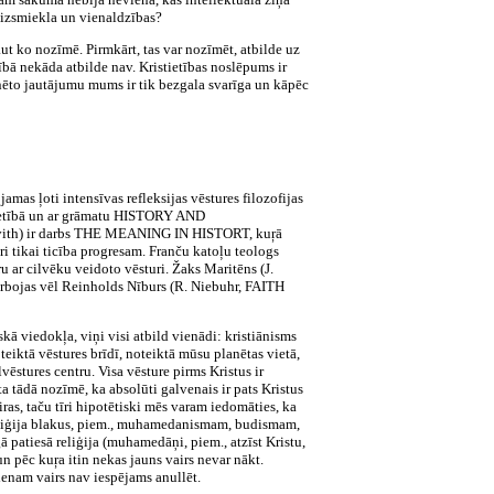
 izsmiekla un vienaldzības?
kaut ko nozīmē. Pirmkārt, tas var nozīmēt, atbilde uz
enībā nekāda atbilde nav. Kristietības noslēpums ir
minēto jautājumu mums ir tik bezgala svarīga un kāpēc
amas ļoti intensīvas refleksijas vēstures filozofijas
stietībā un ar grāmatu HISTORY AND
 Lövith) ir darbs THE MEANING IN HISTORT, kuŗā
i tikai ticība progresam. Franču katoļu teologs
ar cilvēku veidoto vēsturi. Žaks Maritēns (J.
bojas vēl Reinholds Nīburs (R. Niebuhr, FAITH
skā viedokļa, viņi visi atbild vienādi: kristiānisms
teiktā vēstures brīdī, noteiktā mūsu planētas vietā,
lvēstures centru. Visa vēsture pirms Kristus ir
ieta tādā nozīmē, ka absolūti galvenais ir pats Kristus
ras, taču tīri hipotētiski mēs varam iedomāties, ka
a reliģija blakus, piem., muhamedanismam, budismam,
ā patiesā reliģija (muhamedāņi, piem., atzīst Kristu,
 un pēc kuŗa itin nekas jauns vairs nevar nākt.
vienam vairs nav iespējams anullēt.