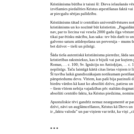
Kristiānisma būtība ir taisni šī: Dieva ielaušanās vēst
izvēlamies piedalīties Kristus atpestīšanas faktā va
ar piecgažu sērijas palīdzību.
Kristiānisms tātad ir centrālais universālvēstures n
kristiānisms un ko nozīmē būt kristietim. „Pagaidām”
nav, par to liecina vai vesela 2000 gadu ilga vēstu
tikai par ētisku mācību, kas saka: tev būs darīt to un 
galveno saturu atūdeņošana un perversija – mums šo
bet dzīvot – tieši un pilnīgi.
Šāda tieša autentiskā kristiānisma pieredze, šāda sas
kristietības rakstniekus, kas ir bijuši vai par kuŗi
Romas,
…
c. 100; Sv. Ignāciju no Antioķijas,
…
c. 1
nepilnīgs. Taču laimīgā kārtā citas lietas viņiem ir l
Šī tuvība laikā grandiozākajam notikumam pestīšanas
pārspriedumu devu. Vīriem, kas paši bija pazinuši d
biedru vārdos kā kaut ko absolūti dzīvu, patiesu un v
– šiem vīriem nebija vajadzības pēc staltām dogmatis
absolūti centrālo faktu, ka Kristus piedzima, nomira
Apustuliskie tēvi gandrīz nemaz neargumentē ar past
dzīvi, nāvi un augšāmcelšanos, Kristus kā Dievs un 
ir „faktu valoda” un par viņiem var teikt, ka viņi „c
* * *