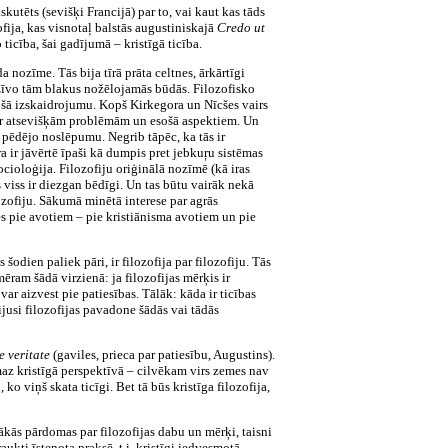
skutēts (sevišķi Francijā) par to, vai kaut kas tāds
zofija, kas visnotaļ balstās augustiniskajā
Credo ut
 ticība, šai gadījumā – kristīgā ticība.
a nozīme. Tās bija tīrā prāta celtnes, ārkārtīgi
 dzīvo tām blakus nožēlojamās būdās. Filozofisko
sošā izskaidrojumu. Kopš Kirkegora un Nīcšes vairs
 par atsevišķām problēmām un esošā aspektiem. Un
 pēdējo noslēpumu. Negrib tāpēc, ka tās ir
ŗa ir jāvērtē īpaši kā dumpis pret jebkuŗu sistēmas
cioloģija. Filozofiju oriģinālā nozīmē (kā iras
 viss ir diezgan bēdīgi. Un tas būtu vairāk nekā
ozofiju. Sākumā minētā interese par agrās
ties pie avotiem – pie kristiānisma avotiem un pie
 šodien paliek pāri, ir filozofija par filozofiju. Tās
ram šādā virzienā: ja filozofijas mērķis ir
var aizvest pie patiesības. Tālāk: kāda ir ticības
ijusi filozofijas pavadone šādās vai tādās
 veritate
(gaviles, prieca par patiesību, Augustins).
smaz kristīgā perspektīvā – cilvēkam virs zemes nav
o viņš skata ticīgi. Bet tā būs kristīga filozofija,
īnākās pārdomas par filozofijas dabu un mērķi, taisni
aukti īstenota praksē, t.i. kristīgi iedvesmotā