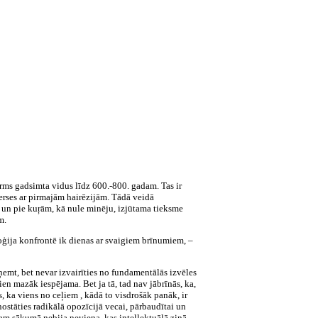
irms gadsimta vidus līdz 600.-800. gadam. Tas ir
verses ar pirmajām hairēzijām. Tādā veidā
ai un pie kuŗām, kā nule minēju, izjūtama tieksme
m.
oģija konfrontē ik dienas ar svaigiem brīnumiem, –
ņemt, bet nevar izvairīties no fundamentālās izvēles
ien mazāk iespējama. Bet ja tā, tad nav jābrīnās, ka,
, ka viens no ceļiem , kādā to visdrošāk panāk, ir
nostāties radikālā opozīcijā vecai, pārbaudītai un
 tam sākumā nebija neviena, kas intellektuālā ziņā