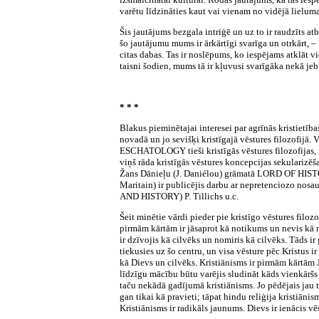
varētu līdzināties kaut vai vienam no vidējā lielu
Šis jautājums bezgala intriģē un uz to ir raudzīts atb
šo jautājumu mums ir ārkārtīgi svarīga un otrkārt, – k
citas dabas. Tas ir noslēpums, ko iespējams atklāt v
taisni šodien, mums tā ir kļuvusi svarīgāka nekā je
* * *
Blakus pieminētajai interesei par agrīnās kristietība
novadā un jo sevišķi kristīgajā vēstures filozofijā
ESCHATOLOGY tieši kristīgās vēstures filozofijas,
viņš rāda kristīgās vēstures koncepcijas sekularizē
Žans Dānieļu (J. Daniélou) grāmatā LORD OF HISTORY
Maritain) ir publicējis darbu ar nepretenciozo 
AND HISTORY) P. Tillichs u.c.
Šeit minētie vārdi pieder pie kristīgo vēstures filoz
pirmām kārtām ir jāsaprot kā notikums un nevis kā not
ir dzīvojis kā cilvēks un nomiris kā cilvēks. Tāds ir 
tiekusies uz šo centru, un visa vēsture pēc Kristus ir 
kā Dievs un cilvēks. Kristiānisms ir pirmām kārtām J
līdzīgu mācību būtu varējis sludināt kāds vienkāršs
taču nekādā gadījumā kristiānisms. Jo pēdējais jau t
gan tikai kā pravieti; tāpat hindu reliģija kristiānis
Kristiānisms ir radikāls jaunums. Dievs ir ienācis v