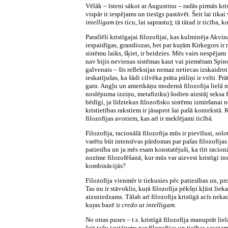
Vēlāk – īsteni sākot ar Augustinu – radās pirmās krist
vispār ir iespējams un tiesīgs pastāvēt. Šeit lai tika
intelligam
(es ticu, lai saprastu); tā tātad ir ticība
Parallēli kristīgajai filozofijai, kas kulminēja Akvin
iespaidīgas, grandiozas, bet par kuŗām Kirkegors ir
sistēmu laiks, šķiet, ir beidzies. Mēs vairs nespēj
nav bijis nevienas sistēmas kaut vai piemēram Spino
galvenais – šīs refleksijas nemaz netiecas izskaidro
ieskatījušas, ka šādi cilvēka prāta pūliņi ir velti. 
garu. Angļu un amerikāņu modernā filozofija lielā m
noslēpuma izziņu, metafiziku) šodien aizstāj seksa f
bēdīgi, ja līdztekus filozofisko sistēmu izmiršanai 
kristietības rakstiem ir jāsaprot šai pašā kontekstā. 
filozofijas avotiem, kas arī ir meklējami ticībā.
Filozofija, racionālā filozofija mūs ir pievīlusi, solo
varētu būt intensīvas pārdomas par pašas filozofijas
patiesība un ja mēs esam konstatējuši, ka tīri racionā
nozīme filozofēšanā; kur mūs var aizvest kristīgi ins
kombinācijās?
Filozofija vienmēr ir tiekusies pēc patiesības un, pr
Tas nu ir stāvoklis, kuŗā filozofija pēkšņi kļūst li
aizsniedzams. Tālab arī filozofija kristīgā acīs neka
kuŗas bazē ir
credo ut intelligam
.
No otras puses – t.s. kristīgā filozofija manuprāt lie
šeit taču jautājums par filozofijas un ticības savstar