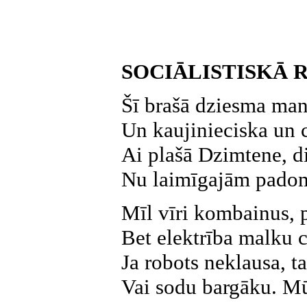
SOCIĀLISTISKĀ 
Šī brašā dziesma manā
Un kaujinieciska un 
Ai plašā Dzimtene, di
Nu laimīgajām padom
Mīl vīri kombainus, 
Bet elektrība malku c
Ja robots neklausa, t
Vai sodu bargāku. Mū