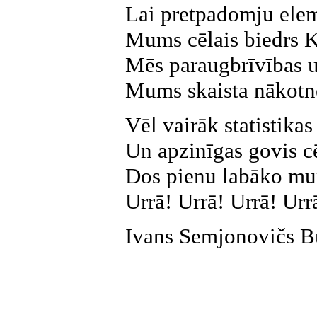
Lai pretpadomju elem
Mums cēlais biedrs K
Mēs paraugbrīvības un
Mums skaista nākotne
Vēl vairāk statistikas
Un apzinīgas govis c
Dos pienu labāko mu
Urrā! Urrā! Urrā! Urr
Ivans Semjonovičs B