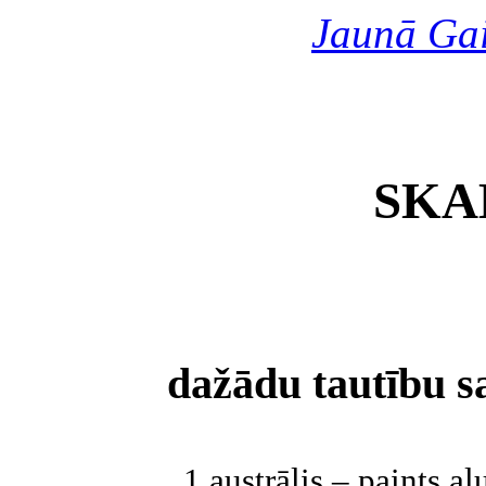
Jaunā Ga
SKA
dažādu tautību s
1 austrālis – paints al