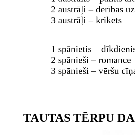
2 austrāļi – derības u
3 austrāļi – krikets
1 spānietis – dīkdieni
2 spānieši – romance
3 spānieši – vēršu cīņ
TAUTAS TĒRPU D