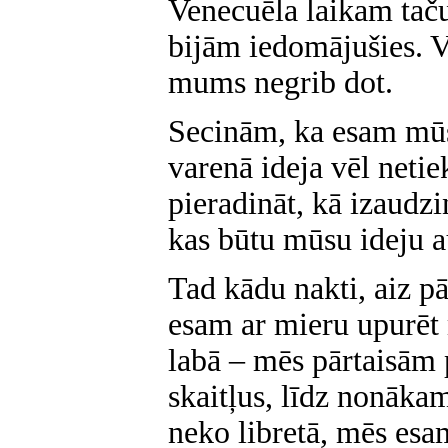
Venecuēla laikam taču
bijām iedomājušies. 
mums negrib dot.
Secinām, ka esam mū
varenā ideja vēl netie
pieradināt, kā izaudzi
kas būtu mūsu ideju 
Tad kādu nakti, aiz pā
esam ar mieru upurēt 
labā – mēs pārtaisām 
skaitļus, līdz nonāka
neko libretā, mēs esa