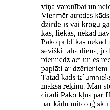
viņa varonībai un n
Vienmēr atrodas kāds,
dzirdējis vai krogū ga
kas, liekas, nekad nav
Pako publikas nekad n
sevišķi laba diena, jo
piemiedz aci un es red
paplāti ar dzērieniem 
Tātad kāds tālumnieks
maksā rēķinu. Man ste
citādi Pako kļūs par 
par kādu mitoloģisku 