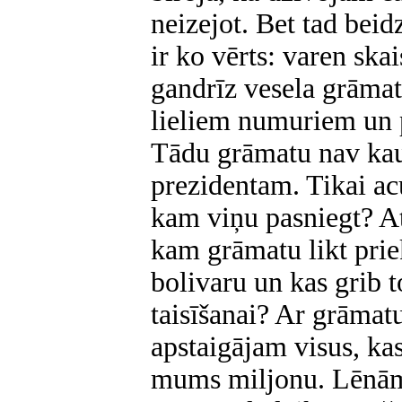
neizejot. Bet tad beidz
ir ko vērts: varen skai
gandrīz vesela grāmat
lieliem numuriem un 
Tādu grāmatu nav kau
prezidentam. Tikai a
kam viņu pasniegt? At
kam grāmatu likt prie
bolivaru un kas grib t
taisīšanai? Ar grāma
apstaigājam visus, kas
mums miljonu. Lēnām