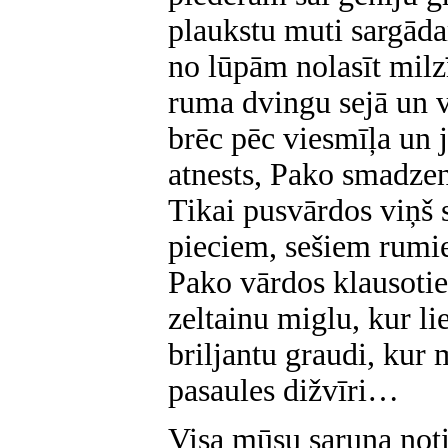
plaukstu muti sargāda
no lūpām nolasīt mil
ruma dvingu sejā un v
brēc pēc viesmīļa un 
atnests, Pako smadzen
Tikai pusvārdos viņš 
pieciem, sešiem rumie
Pako vārdos klausoti
zeltainu miglu, kur lie
briljantu graudi, kur
pasaules dižvīri…
Visa mūsu saruna noti