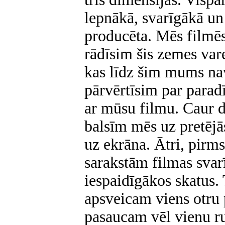
lepnākā, svarīgākā un
producēta. Mēs filmē
rādīsim šis zemes var
kas līdz šim mums nav
pārvērtīsim par parad
ar mūsu filmu. Caur 
balsīm mēs uz pretējā
uz ekrāna. Ātri, pirms
sarakstām filmas svar
iespaidīgākos skatus.
apsveicam viens otru 
pasaucam vēl vienu r