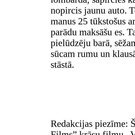
nopircis jaunu auto.
manus 25 tūkstošus a
parādu maksāšu es. T
pielūdzēju barā, sēž
sūcam rumu un klausā
stāstā.
Redakcijas piezīme: Š
Films” krāsu filmu „