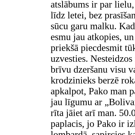
atslābums ir par lielu,
līdz letei, bez prasīš
sūcu garu malku. Kad 
esmu jau atkopies, u
priekšā piecdesmit tū
uzvesties. Nesteidzos
brīvu dzeršanu visu 
krodzinieks berzē rok
apkalpot, Pako man pa
jau līgumu ar „Bolivar
rīta jāiet arī man. 50
paplacis, jo Pako ir iz
lombardā, sapircies 