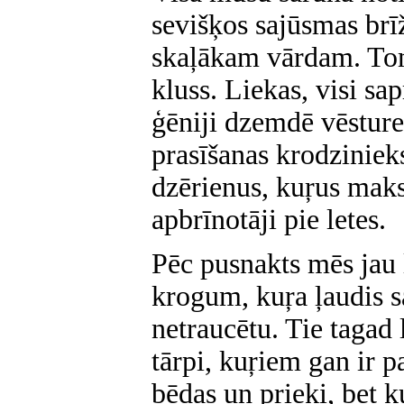
sevišķos sajūsmas br
skaļākam vārdam. Tom
kluss. Liekas, visi sap
ģēniji dzemdē vēsture
prasīšanas krodzinie
dzērienus, kuŗus mak
apbrīnotāji pie letes.
Pēc pusnakts mēs jau 
krogum, kuŗa ļaudis s
netraucētu. Tie tagad 
tārpi, kuŗiem gan ir p
bēdas un prieki, bet ku