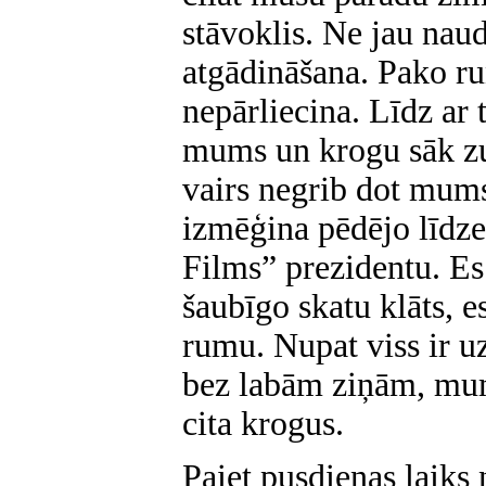
stāvoklis. Ne jau nau
atgādināšana. Pako run
nepārliecina. Līdz ar t
mums un krogu sāk zu
vairs negrib dot mums
izmēģina pēdējo līdze
Films” prezidentu. Es
šaubīgo skatu klāts, 
rumu. Nupat viss ir uz
bez labām ziņām, mum
cita krogus.
Paiet pusdienas laiks