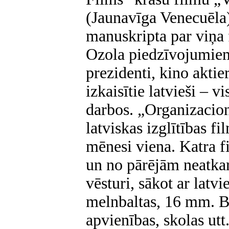
(Jaunavīga Venecuēla
manuskripta par viņa 
Ozola piedzīvojumiem
prezidenti, kino aktier
izkaisītie latvieši – v
darbos. „Organizacio
latviskas izglītības fi
mēnesi viena. Katra f
un no pārējām neatkar
vēsturi, sākot ar latv
melnbaltas, 16 mm. Bi
apvienības, skolas utt.