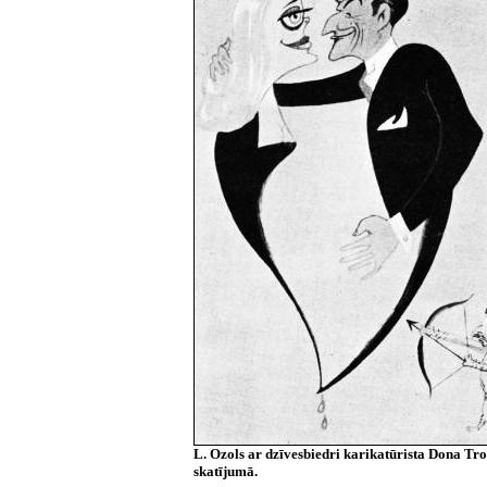
L. Ozols ar dzīvesbiedri karikatūrista Dona Tr
skatījumā.