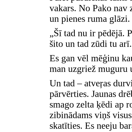
vakars. No Pako nav z
un pienes ruma glāzi.
„Šī
tad nu ir pēdējā. 
šito un tad zūdi tu arī
Es gan vēl mēģinu kau
man uzgriež muguru u
Un tad – atveŗas durv
pārvērties. Jaunas dr
smago zelta ķēdi ap r
zibinādams viņš visus
skatīties. Es neeju b