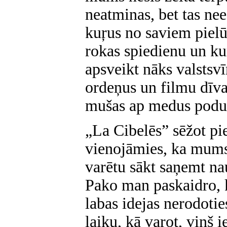
neatminas, bet tas ne
kuŗus no saviem piel
rokas spiedienu un ku
apsveikt nāks valstsv
ordeņus un filmu dīva
mušas ap medus podu
„La Cibelēs” sēžot pi
vienojāmies, ka mums 
varētu sākt saņemt na
Pako man paskaidro, 
labas idejas nerodoties
laiku, kā varot, viņš 