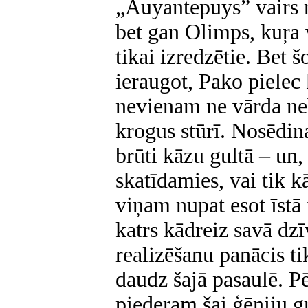
„Auyantepuys” vairs 
bet gan Olimps, kuŗa v
tikai izredzētie. Bet 
ieraugot, Pako pielec 
nevienam ne vārda neb
krogus stūrī. Nosēdin
brūti kāzu gultā – un,
skatīdamies, vai tik k
viņam nupat esot īstā i
katrs kādreiz savā dzī
realizēšanu panācis tik
daudz šajā pasaulē. P
piederam šai ģēniju g