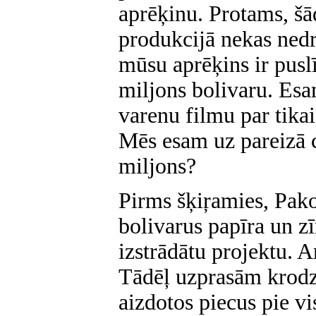
aprēķinu. Protams, š
produkcijā nekas nedrī
mūsu aprēķins ir puslī
miljons bolivaru. Esam
varenu filmu par tikai
Mēs esam uz pareizā c
miljons?
Pirms šķiŗamies, Pak
bolivarus papīra un zī
izstrādātu projektu. 
Tādēļ uzprasām krodz
aizdotos piecus pie vi