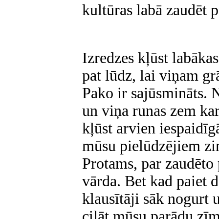
kultūras labā zaudēt 
Izredzes kļūst labāka
pat lūdz, lai viņam gr
Pako ir sajūsmināts. N
un viņa runas zem ka
kļūst arvien iespaidīg
mūsu pielūdzējiem zi
Protams, par zaudēto
vārda. Bet kad paiet d
klausītāji sāk nogurt
cilāt mūsu parādu zīm