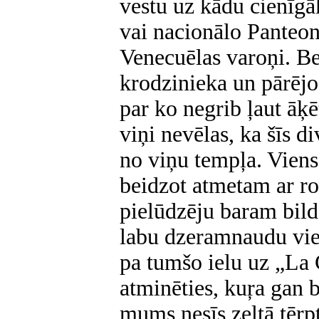
vestu uz kādu cienīgā
vai nacionālo Panteon
Venecuēlas varoņi. B
krodzinieka un pārējo
par ko negrib ļaut āķē
viņi nevēlas, ka šīs di
no viņu tempļa. Viens
beidzot atmetam ar r
pielūdzēju baram bilde
labu dzeramnaudu vie
pa tumšo ielu uz „La 
atminēties, kuŗa gan b
mums nesīs zeltā tērpt