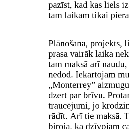
pazīst, kad kas liels i
tam laikam tikai pier
Plānošana, projekts, l
prasa vairāk laika ne
tam maksā arī naudu, 
nedod. Iekārtojam mū
„Monterrey” aizmugur
dzert par brīvu. Prota
traucējumi, jo krodzi
rādīt. Ārī tie maksā.
biroja, ka dzīvojam c