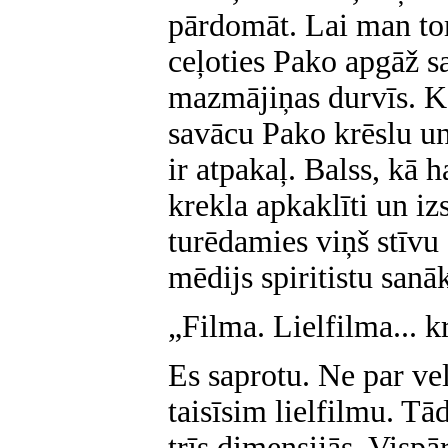
pārdomāt. Lai man tom
ceļoties Pako apgāž s
mazmājiņas durvīs. K
savācu Pako krēslu un
ir atpakaļ. Balss, kā h
krekla apkaklīti un i
turēdamies viņš stīvu
mēdijs spiritistu sanā
„Filma. Lielfilma... k
Es saprotu. Ne par vel
taisīsim lielfilmu. Tā
trīs dimensijās. Vispār