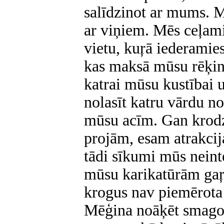
salīdzinot ar mums. 
ar viņiem. Mēs ceļami
vietu, kuŗā iederamie
kas maksā mūsu rēķi
katrai mūsu kustībai 
nolasīt katru vārdu n
mūsu acīm. Gan krodz
projām, esam atrakcija
tādi sīkumi mūs neint
mūsu karikatūrām gaŗā
krogus nav piemērota
Mēģina noāķēt smagos 