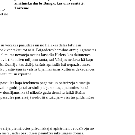
zinātniska darbs Bangkokas universitātē,
Taizemē.
 to
bet ne
ūsu vecākās paaudzes un no lielākās daļas latviešu
bāk var raksturot ar A. Brigaderes bērnības atmiņu grāmatas
ēļ mums nevarēja rasties latviešu Hitlers, kas dzimtenes
evis tikai divu miljonu tauta, tad Vācijas neslava kā kaŗu
. Domāju, tas tādēļ, ka šais aprindās īsti nepazīst mazo,
laiku pastāvējušās valstis bija manāmas kultūras dekadences
zienu mūsu izpratnē.
pasaules kaŗa ietekmēta pagātne un pašreizējā situācija.
i ir gudri, ja tai ar sirdi pieķeramies, apzinoties, ka tā
 nav domājams, ka tā nākošo gadu desmitu laikā lēnām
pasaules pašreizējā nedrošā situācija – viss tas pilda mūsu
varēja piemēroties pilsoniskajai apkārtnei, bet dzīvoja no
kā mērā, šādai pazudušai paaudzei raksturīgas domas.