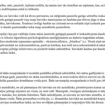
unību, mēs, jaunieši, izjūtam nožēlu, ka mums nav tās sirsnības un sajūsmas, kas, a
rāk nožēlojamas nekā to trūkums.
ko un latvisko vidi kā divus pretstatus, un mēģinām jauniešu garīgo attīstību izskai
ešu garīgā pasaulē ciņa starp latvisko mantojumu un šaubām par dzīves jēgu ir daud
gtāku, latviskumu. Tendenci ieslīgt šaubās un cinismā nevar nekādā ziņā uzskatīt pa
 ir daudz pazīstamāka nekā starp austrāliešu jauniešiem.
arpējā cīņa par vadītāju lomu mūsu jauniešu garīgajā pasaulē ir izskaidrojums da
cīņa ir cēlonis ilgstošiem psīcholoģiskiem sarežģījumiem un dažreiz traģiskām sekā
zes modernās izpausmes aprindās – eksistenciālistos, „bītņikos” u.c. Vienā ziņā tas 
alvenokārt no nekonstruktīvas, pasīvas kritikas, kas tieši sava nekonstruktīvā raks
d iespēju pilnīgi iedzīvoties un piederēt kādai sabiedrībai. Savukārt šaubas par dau
arības laikā.
 šāda nesaprašanās ir normāla parādība jebkurā sabiedrībā, bet mūsu gadījumā to pa
pēckaŗa gadi, jauniešus tie skāra nenobriedušus, ar neizveidotu dzīves uztveri un id
šās paaudzes domāšanas veida pusi. Šāda savstarpēja nesaprašanās ir bieži par cēlo
īri austrālisks, ne arī pārmaiņus tīri latvisks un tīri austrālisks, piemērojoties katra
ējot pilnīgi iejusties ne vienā, ne otrā vidē. Manuprāt, vienīgais atrisinājums ir mēģ
tatiska, bet attīstās līdztekus. Šāds saliedējums, ar uzsvaru uz latvisko sirsnību, i
šanas veidu. Šādu personības evolūciju, t.i. dinamisku latviskā un austrāliskā ko
atvijas neatkarības laikā, un bez sevišķām pārmaiņām ir turpinājies līdz šai dienai.