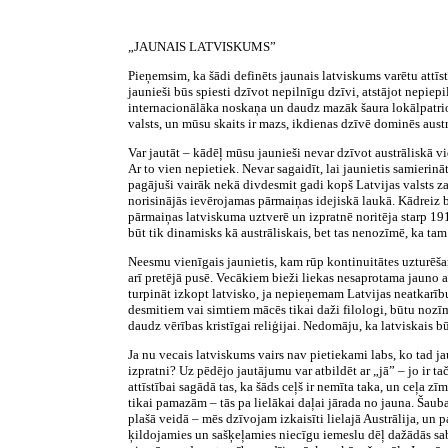
„JAUNAIS LATVISKUMS”
Pieņemsim, ka šādi
definēts jaunais latviskums varētu attīst
jaunieši būs spiesti dzīvot nepilnīgu dzīvi, atstājot nepiepi
internacionālāka noskaņa un daudz mazāk šaura lokālpatriot
valsts, un mūsu skaits ir mazs, ikdienas dzīvē dominēs austr
Var jautāt – kādēļ mūsu jaunieši nevar dzīvot austrāliskā 
Ar to vien nepietiek. Nevar sagaidīt, lai jaunietis samierināto
pagājuši vairāk nekā divdesmit gadi kopš Latvijas valsts z
norisinājās ievērojamas pārmaiņas idejiskā laukā. Kādreiz bi
pārmaiņas latviskuma uztverē un izpratnē noritēja starp 19
būt tik dinamisks kā austrāliskais, bet tas nenozīmē, ka tam
Neesmu vienīgais jaunietis, kam rūp kontinuitātes uzturēšan
arī pretējā pusē. Vecākiem bieži liekas nesaprotama jauno a
turpināt izkopt latvisko, ja nepieņemam Latvijas neatkarīb
desmitiem vai simtiem mācēs tikai daži filologi, būtu nozīme
daudz vērības kristīgai reliģijai. Nedomāju, ka latviskais 
Ja nu vecais latviskums vairs nav pietiekami labs, ko tad ja
izpratni? Uz pēdējo jautājumu var atbildēt ar „jā” – jo ir t
attīstībai sagādā tas, ka šāds ceļš ir nemīta taka, un ceļa 
tikai pamazām – tās pa lielākai daļai jārada no jauna. Šaub
plašā veidā – mēs dzīvojam izkaisīti lielajā Austrālija, un p
ķildojamies un sašķeļamies niecīgu iemeslu dēļ dažādās sa