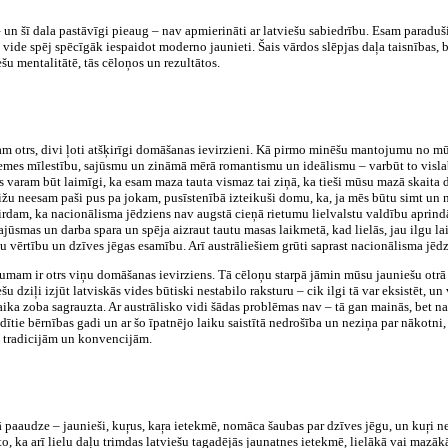
un šī dala pastāvīgi pieaug – nav apmierināti ar latviešu sabiedrību. Esam paraduši
u vide spēj spēcīgāk iespaidot moderno jaunieti. Šais vārdos slēpjas daļa taisnības, 
šu mentalitātē, tās cēloņos un rezultātos.
am otrs, divi ļoti atšķirīgi domāšanas ievirzieni. Kā pirmo minēšu mantojumu no m
ēvzemes mīlestību, sajūsmu un zināmā mērā romantismu un ideālismu – varbūt to visla
varam būt laimīgi, ka esam maza tauta vismaz tai ziņā, ka tieši mūsu mazā skaita d
ižu neesam paši pus pa jokam, pusīstenībā izteikuši domu, ka, ja mēs būtu simt un n
rdam, ka nacionālisma jēdziens nav augstā cieņā rietumu lielvalstu valdību aprindās
ajūsmas un darba spara un spēja aizraut tautu masas laikmetā, kad lielās, jau ilgu 
u vērtību un dzīves jēgas esamību. Arī austrāliešiem grūti saprast nacionālisma jēd
umam ir otrs viņu domāšanas ievirziens. Tā cēloņu starpā jāmin mūsu jauniešu otrā 
 dziļi izjūt latviskās vides būtiski nestabilo raksturu – cik ilgi tā var eksistēt, un va
 laika zoba sagrauzta. Ar austrālisko vidi šādas problēmas nav – tā gan mainās, bet
tie bērnības gadi un ar šo īpatnējo laiku saistītā nedrošība un neziņa par nākotni, 
ām tradicijām un konvencijām.
 paaudze – jaunieši, kuŗus, kaŗa ietekmē, nomāca šaubas par dzīves jēgu, un kuŗi ne
o, ka arī lielu daļu trimdas latviešu tagadējās jaunatnes ietekmē, lielākā vai mazā