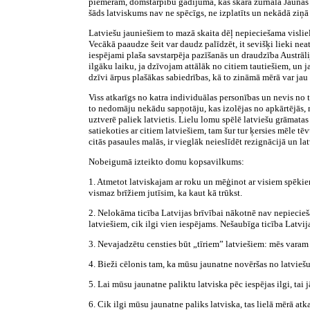
piemēram, domstarpību gadījumā, kas skāra žurnāla Jaunās G
šāds latviskums nav ne spēcīgs, ne izplatīts un nekādā ziņā
Latviešu jauniešiem to mazā skaita dēļ nepieciešama vislie
Vecākā paaudze šeit var daudz palīdzēt, it sevišķi lieki nea
iespējami plaša savstarpēja pazīšanās un draudzība Austrāli
ilgāku laiku, ja dzīvojam attālāk no citiem tautiešiem, un ja
dzīvi ārpus plašākas sabiedrības, kā to zināmā mērā var jau
Viss atkarīgs no katra individuālas personības un nevis no tā,
to nedomāju nekādu sapņotāju, kas izolējas no apkārtējās, ne
uztverē paliek latvietis. Lielu lomu spēlē latviešu grāmata
satiekoties ar citiem latviešiem, tam šur tur ķersies mēle t
citās pasaules malās, ir vieglāk neieslīdēt rezignācijā un la
Nobeigumā izteikto domu kopsavilkums:
1. Atmetot latviskajam ar roku un mēģinot ar visiem spēkiem
vismaz brīžiem jutīsim, ka kaut kā trūkst.
2. Nelokāma ticība Latvijas brīvībai nākotnē nav nepiecieša
latviešiem, cik ilgi vien iespējams. Nešaubīga ticība Latvij
3. Nevajadzētu censties būt „tīriem” latviešiem: mēs varam d
4. Bieži cēlonis tam, ka mūsu jaunatne novēršas no latviešu
5. Lai mūsu jaunatne paliktu latviska pēc iespējas ilgi, tai
6. Cik ilgi mūsu jaunatne paliks latviska, tas lielā mērā atk