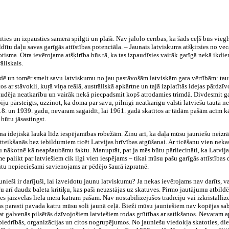
īties un izpausties samērā spilgti un plaši. Nav jālolo cerības, ka šāds ceļš būs viegl
ldītu daļu savas garīgās attīstības potenciāla. – Jaunais latviskums atšķirsies no vec
isma. Otra ievērojama atšķirība būs tā, ka tas izpaudīsies vairāk garīgā nekā ikdi
āliskais.
vidē un tomēr smelt savu latviskumu no jau pastāvošām latviskām gara vērtībām: tau
s ar stāvokli, kuŗā viņa reālā, austrāliskā apkārtne un tajā izplatītās idejas pārdzīvo 
audēja neatkarību un vairāk nekā piecpadsmit kopš atrodamies trimdā. Divdesmit ga
ju pārsteigts, uzzinot, ka doma par savu, pilnīgi neatkarīgu valsti latviešu tautā neb
18. un 1939. gadu, nevaram sagaidīt, lai 1961. gadā skatītos ar tādām pašām acīm kā
 būtu jāsastingst.
a idejiskā laukā līdz iespējamības robežām. Zinu arī, ka daļa mūsu jauniešu neizrād
tteikšanās bez iebildumiem ticēt Latvijas brīvības atgūšanai. Ar ticēšanu vien nek
u nākotnē kā neapšaubāmu faktu. Manuprāt, pat ja mēs būtu pārliecināti, ka Latvija
 palikt par latviešiem cik ilgi vien iespējams – tikai mūsu pašu garīgās attīstības d
būtu nepieciešami savienojams ar pēdējo šaurā izpratnē.
unieši ir darījuši, lai izveidotu jaunu latviskumu? Ja nekas ievērojams nav darīts, v
aču arī daudz baleta kritiķu, kas paši neuzstājas uz skatuves. Pirmo jautājumu atbildē
zīmes jāizvēlas lielā mērā katram pašam. Nav nostabilizējušos tradīciju vai izkristal
as parasti pavada katru mūsu soli jaunā ceļā. Bieži mūsu jauniešiem nav kopējas sa
at galvenās pilsētās dzīvojošiem latviešiem rodas grūtības ar satikšanos. Nevaram apg
biedrībās, organizācijas un citos nogrupējumos. No jauniešu viedokļa skatoties, d