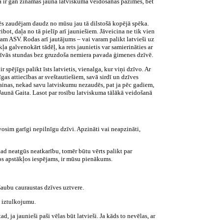
ā ir gan zināmas jaunā latviskuma veidošanās pazīmes, bet
mēs zaudējam daudz no mūsu jau tā dilstošā kopējā spēka.
bot, daļa no tā pielīp arī jauniešiem. Jāveicina ne tik vien
ram ASV. Rodas arī jautājums – vai varam palikt latvieši uz
ļa galvenokārt tādēļ, ka rets jaunietis var samierināties ar
s brīvās stundas bez gruzdoša nemiera pavada ģimenes dzīvē.
 spējīgs palikt īsts latvietis, vienalga, kur viņi dzīvo. Ar
as attiecības ar sveštautiešiem, savā sirdī un dzīves
 dainas, nekad savu latviskumu nezaudēs, pat ja pēc gadiem,
ā Jaunā Gaita. Lasot par rosību latviskuma tālākā veidošanā
vosim garīgi nepilnīgu dzīvi. Apzināti vai neapzināti,
ad neatgūs neatkarību, tomēr būtu vērts palikt par
jos apstākļos iespējams, ir mūsu pienākums.
šaubu cauraustas dzīves uztvere.
o iztulkojumu.
, ja jaunieši paši vēlas būt latvieši. Ja kāds to nevēlas, ar