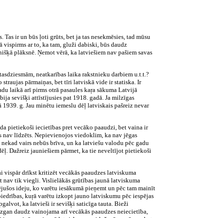
s. Tas ir un būs ļoti grūts, bet ja tas nesekmēsies, tad mūsu
ā vispirms ar to, ka tam, gluži dabiski, būs daudz
enišķā plāksnē. Ņemot vērā, ka latviešiem nav pašiem savas
tasdziesmām, neatkarības laika rakstnieku darbiem u.t.t.?
straujas pārmaiņas, bet tīri latviskā vide ir statiska. Ir
du laikā arī pirms otrā pasaules kaŗa sākuma Latvijā
ija sevišķi attīstījusies pat 1918. gadā. Ja milzīgas
 1939. g. Jau minētu iemeslu dēļ latviskais pašreiz nevar
a pietiekoši iecietības pret vecāko paaudzi, bet vaina ir
as nav līdzēts. Nepievienojos viedoklim, ka nav jēgas
 nekad vairs nebūs brīva, un ka latviešu valodu pēc gadu
ēļ. Dažreiz jauniešiem pārmet, ka tie neveltījot pietiekoši
ai vispār drīkst kritizēt vecākās paaudzes latviskuma
t nav tik viegli. Vislielākās grūtības jaunā latviskuma
lizējušos ideju, ko varētu iesākumā pieņemt un pēc tam mainīt
biedrības, kuŗā varētu izkopt jauno latviskumu pēc iespējas
alvot, ka latvieši ir sevišķi saticīga tauta. Bieži
iezgan daudz vainojama arī vecākās paaudzes neiecietība,