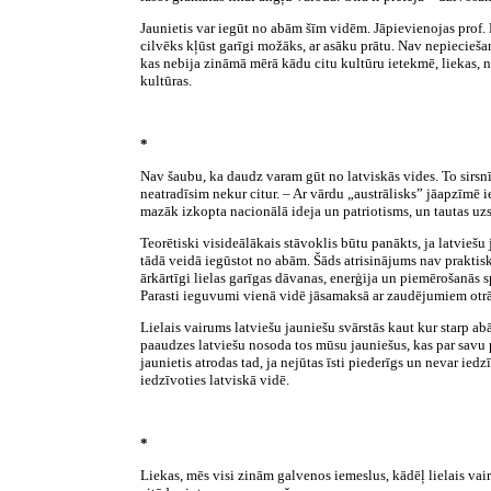
Jaunietis var iegūt no abām šīm vidēm. Jāpievienojas prof. 
cilvēks kļūst garīgi možāks, ar asāku prātu. Nav nepieciešams
kas nebija zināmā mērā kādu citu kultūru ietekmē, liekas, n
kultūras.
*
Nav šaubu, ka daudz varam gūt no latviskās vides. To sir
neatradīsim nekur citur. – Ar vārdu „austrālisks” jāapzīmē 
mazāk izkopta nacionālā ideja un patriotisms, un tautas uzsk
Teorētiski visideālākais stāvoklis būtu panākts, ja latviešu j
tādā veidā iegūstot no abām. Šāds atrisinājums nav praktiski
ārkārtīgi lielas garīgas dāvanas, enerģija un piemērošanās s
Parasti ieguvumi vienā vidē jāsamaksā ar zaudējumiem otrā
Lielais vairums latviešu jauniešu svārstās kaut kur starp ab
paaudzes latviešu nosoda tos mūsu jauniešus, kas par savu p
jaunietis atrodas tad, ja nejūtas īsti piederīgs un nevar ied
iedzīvoties latviskā vidē.
*
Liekas, mēs visi zinām galvenos iemeslus, kādēļ lielais vair