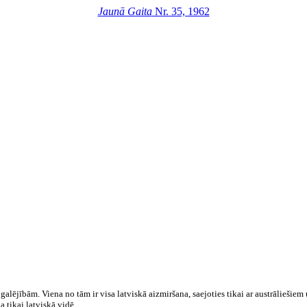
Jaunā Gaita
Nr. 35, 1962
galējībām. Viena no tām ir visa latviskā aizmiršana, saejoties tikai ar austrāliešiem
a tikai latviskā vidē.