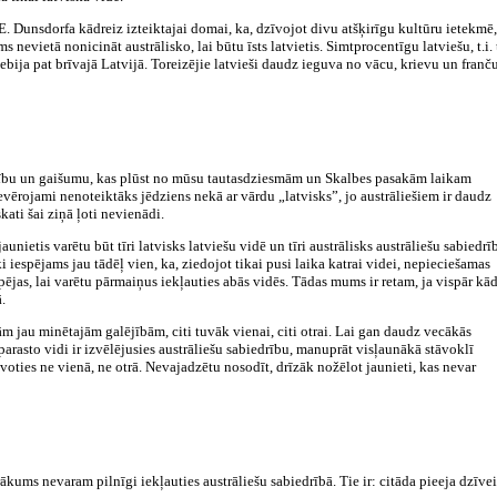
E. Dunsdorfa kādreiz izteiktajai domai, ka, dzīvojot divu atšķirīgu kultūru ietekmē,
 nevietā nonicināt austrālisko, lai būtu īsts latvietis. Simtprocentīgu latviešu, t.i.
ebija pat brīvajā Latvijā. Toreizējie latvieši daudz ieguva no vācu, krievu un franč
snību un gaišumu, kas plūst no mūsu tautasdziesmām un Skalbes pasakām laikam
ievērojami nenoteiktāks jēdziens nekā ar vārdu „latvisks”, jo austrāliešiem ir daudz
ati šai ziņā ļoti nevienādi.
aunietis varētu būt tīri latvisks latviešu vidē un tīri austrālisks austrāliešu sabiedrī
 iespējams jau tādēļ vien, ka, ziedojot tikai pusi laika katrai videi, nepieciešamas
pējas, lai varētu pārmaiņus iekļauties abās vidēs. Tādas mums ir retam, ja vispār kā
.
ām jau minētajām galējībām, citi tuvāk vienai, citi otrai. Lai gan daudz vecākās
arasto vidi ir izvēlējusies austrāliešu sabiedrību, manuprāt visļaunākā stāvoklī
zīvoties ne vienā, ne otrā. Nevajadzētu nosodīt, drīzāk nožēlot jaunieti, kas nevar
ākums nevaram pilnīgi iekļauties austrāliešu sabiedrībā. Tie ir: citāda pieeja dzīvei