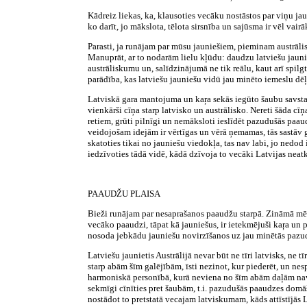
Kādreiz liekas, ka, klausoties vecāku nostāstos par viņu ja
ko darīt, jo mākslota, tēlota sirsnība un sajūsma ir vēl vai
Parasti, ja runājam par mūsu jauniešiem, pieminam austrālis
Manuprāt, ar to nodarām lielu kļūdu: daudzu latviešu jauni
austrāliskumu un, salīdzinājumā ne tik reālu, kaut arī spil
parādība, kas latviešu jauniešu vidū jau minēto iemeslu dēļ
Latviskā gara mantojuma un kaŗa sekās iegūto šaubu savst
vienkārši cīņa starp latvisko un austrālisko. Nereti šāda 
retiem, grūti pilnīgi un nemāksloti ieslīdēt pazudušās paaud
veidojošam idejām ir vērtīgas un vērā ņemamas, tās sastāv g
skatoties tikai no jauniešu viedokļa, tas nav labi, jo nedo
iedzīvoties tādā vidē, kādā dzīvoja to vecāki Latvijas neatk
PAAUDŽU PLAISA
Bieži runājam par nesaprašanos paaudžu starpā. Zināmā mērā
vecāko paaudzi, tāpat kā jauniešus, ir ietekmējuši kaŗa un 
nosoda jebkādu jauniešu novirzīšanos uz jau minētās pazudu
Latviešu jaunietis Austrālijā nevar būt ne tīri latvisks, ne t
starp abām šīm galējībām, īsti nezinot, kur piederēt, un nesp
harmoniskā personībā, kurā neviena
no šīm abām daļām nav s
sekmīgi cīnīties pret šaubām, t.i. pazudušās paaudzes domā
nostādot to pretstatā vecajam latviskumam, kāds attīstījās L