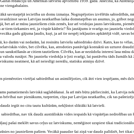
aitas redakciju un Amerikas latviešu apvienību 1959. gadā. Jāsecina, ka Austrālij
 ne viengabalains.
lākā savstarpējā iecietība un domu izmaiņa. Nogrupējoties izvēlētās sabiedrībās, 
tsvaidzinot savas Latvijas neatkarības laika domstarpības un asumus, jo, gribot negri
jā, bet arī ar mūsu jauniešiem citās zemēs, kur arī veidojas jauns latviskums, piemē
 ar tiem tiekamies reti, ja vispār kādreiz? Šis jautājums ir svarīgs no jauniešu viedok
 vecāka gadu gājuma ļaudis, kuŗi, ja arī tie nespēj iekļauties apkārtējā vidē, sava
 ko darām vai nedarām, lai rosinātu latviešu sabiedrisko dzīvi. Katrs, kas to vēlas, ir
latviskās vides, bet cilvēku, kas, atrodoties pastāvīgā kontaktā un uzturot draudzīg
s un sarakstīšanās ar citiem tautiešiem. Cilvēks, kas ar nezūdošu interesi lasa mūsu
ēvu valodu runājot. No jauniešu viedokļa ir ļoti svarīgi, lai pastāvētu tāds žurnāls k
tviskumu neatmest, kā arī neieslīgt nereālu, statisku atmiņu dzīvē.
 piemēroties vietējai sabiedrībai un asimilējoties, cik ātri vien iespējams, mēs dzī
ms pamatiemesls latviskā saglabāšanai. Ja arī mēs būtu pārliecināti, ka Latvija nek
as brīvībai nav pienākums, turpretim, cīņa par Latvijas neatkarību, cik tas pašreizē
audz iegūt no citu tautu kultūrām, nekļūstot sliktāki kā latvieši.
 sabiedrības, nav tik daudz austrāliskās vides iespaids kā vispārējas nedrošības un 
 jāļauj pašai meklēt savus ceļus uz latviskumu, nemēģinot uzspiest tikai tradicionāl
arāsies no jauniešiem pašiem. Vecākā paaudze šai ziņā var daudz palīdzēt, bet tikai tad