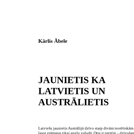
Kārlis Ābele
JAUNIETIS KA
LATVIETIS UN
AUSTRĀLIETIS
Latviešu jaunietis Austrālijā dzīvo starp divām teorētiskām 
lasot grāmatas tikai angļu valodā. Otra ir pretējā – dzīvošan