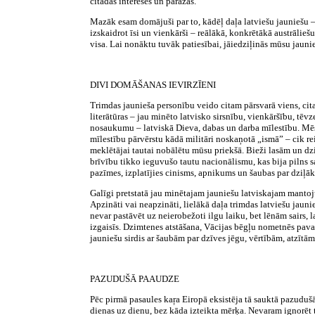
citādas intereses un paražas.
Mazāk esam domājuši par to, kādēļ daļa latviešu jauniešu – 
izskaidrot īsi un vienkārši – reālākā, konkrētākā austrālieš
visa. Lai nonāktu tuvāk patiesībai, jāiedziļinās mūsu jaunie
DIVI DOMĀŠANAS IEVIRZĪENI
Trimdas jaunieša personību veido citam pārsvarā viens, cit
literātūras – jau minēto latvisko sirsnību, vienkāršību, t
nosaukumu – latviskā Dieva, dabas un darba mīlestību. Mēs 
mīlestību pārvērstu kādā militāri noskaņotā „ismā” – cik re
meklētājai tautai nobālētu mūsu priekšā. Bieži lasām un dzi
brīvību tikko ieguvušo tautu nacionālismu, kas bija pilns s
pazīmes, izplatījies cinisms, apnikums un šaubas par dziļāk
Galīgi pretstatā jau minētajam jauniešu latviskajam mantoj
Apzināti vai neapzināti, lielākā daļa trimdas latviešu jauniešu
nevar pastāvēt uz neierobežoti ilgu laiku, bet lēnām sairs,
izgaisīs. Dzimtenes atstāšana, Vācijas bēgļu nometnēs pavadī
jauniešu sirdis ar šaubām par dzīves jēgu, vērtībām, atzīt
PAZUDUŠĀ PAAUDZE
Pēc pirmā pasaules kaŗa Eiropā eksistēja tā sauktā pazudušā
dienas uz dienu, bez kāda izteikta mērķa. Nevaram ignorēt t