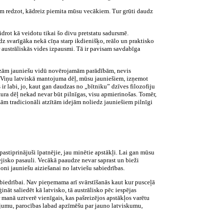
cīm redzot, kādreiz piemita mūsu vecākiem. Tur grūti daudz
drot kā veidotu tikai šo divu pretstatu sadursmē.
z svarīgāka nekā cīņa starp ikdienišķo, reālo un praktisko
r austrāliskās vides izpausmi. Tā ir pavisam savdabīga
udzām jauniešu vidū novērojamām parādībām, nevis
m. Viņu latviskā mantojuma dēļ, mūsu jauniešiem, izņemot
ir labi, jo, kaut gan daudzas no „bītniku” dzīves filozofiju
tura dēļ nekad nevar būt pilnīgas, visu apmierinošas. Tomēr,
dzām tradicionāli atzītām idejām noliedz jauniešiem pilnīgi
stiprinājuši īpatnējie, jau minētie apstākļi. Lai gan mūsu
ejisko pasauli. Vecākā paaudze nevar saprast un bieži
ni jauniešu aiziešanai no latviešu sabiedrības.
i sabiedrībai. Nav pieņemama arī svārstīšanās kaut kur pusceļā
ināt saliedēt kā latvisko, tā austrālisko pēc iespējas
r manā uztverē vienīgais, kas pašreizējos apstākļos varētu
pojumu, parocības labad apzīmēšu par jauno latviskumu,