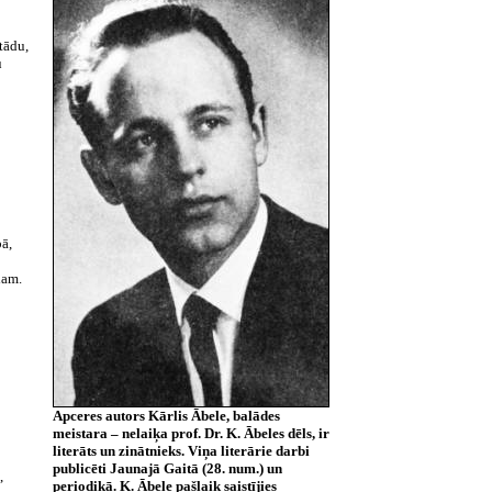
 tādu,
u
bā,
dam.
Apceres autors Kārlis Ābele, balādes
meistara – nelaiķa prof. Dr. K. Ābeles dēls, ir
literāts un zinātnieks. Viņa literārie darbi
publicēti Jaunajā Gaitā (28. num.) un
,
periodikā. K. Ābele pašlaik saistījies