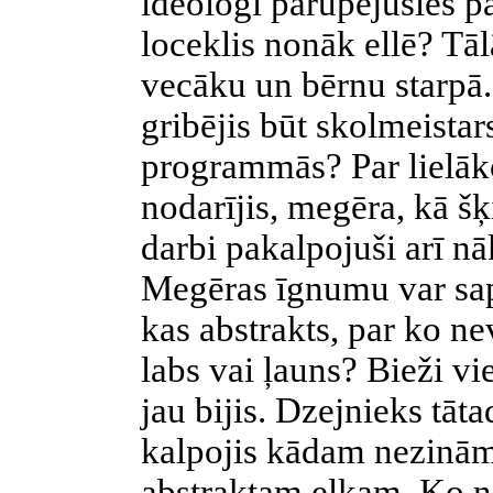
ideologi parūpējušies par
loceklis nonāk ellē? Tāl
vecāku un bērnu starpā. 
gribējis būt skolmeistar
programmās? Par lielāk
nodarījis, megēra, kā šķi
darbi pakalpojuši arī nā
Megēras īgnumu var sapr
kas abstrakts, par ko ne
labs vai ļauns? Bieži vi
jau bijis. Dzejnieks tāt
kalpojis kādam nezin
abstraktam elkam. Ko n