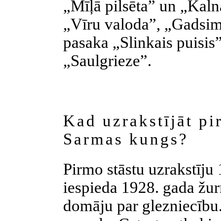
„Mīļā pilsēta” un „Kaln
„Vīru valoda”, „Gadsim
pasaka „Slinkais puisis”
„Saulgrieze”.
Kad uzrakstījāt pi
Sarmas kungs?
Pirmo stāstu uzrakstīju
iespieda 1928. gada žur
domāju par glezniecību. 