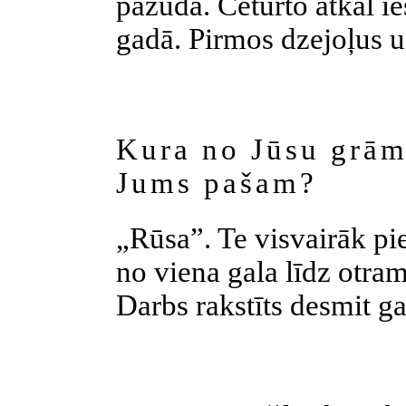
pazuda. Ceturto atkal ies
gadā. Pirmos dzejoļus u
Kura no Jūsu grām
Jums pašam?
„Rūsa”. Te visvairāk pies
no viena gala līdz otram
Darbs rakstīts desmit g