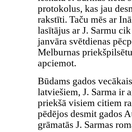
protokolus, kas jau des
rakstīti. Taču mēs ar I
lasītājus ar J. Sarmu cik
janvāra svētdienas pēc
Melburnas priekšpilsēt
apciemot.
Būdams gados vecākais r
latviešiem, J. Sarma ir 
priekšā visiem citiem r
pēdējos desmit gados
Au
grāmatās J. Sarmas rom