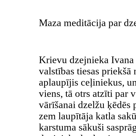
Maza meditācija par dz
Krievu dzejnieka Ivana K
valstības tiesas priekšā 
aplaupījis ceļiniekus, u
viens, tā otrs atzīti par
vārīšanai dzelžu ķēdēs 
zem laupītāja katla sakū
karstuma sākuši sasprāg