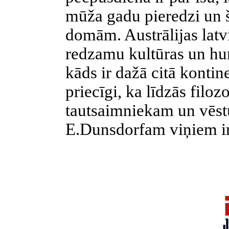
mūža gadu pieredzi un 
domām. Austrālijas latvi
redzamu kultūras un hu
kāds ir dažā citā kontin
priecīgi, ka līdzās filo
tautsaimniekam un vēst
E.Dunsdorfam viņiem ir