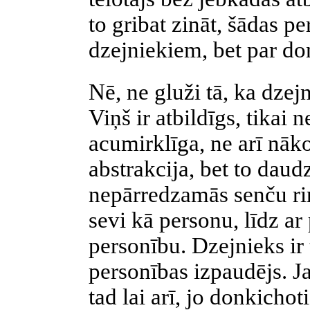
to gribat zināt, šādas p
dzejniekiem, bet par do
Nē, ne gluži tā, ka dzej
Viņš ir atbildīgs, tikai 
acumirklīga, ne arī nākot
abstrakcija, bet to daud
nepārredzamās senču rin
sevi kā personu, līdz a
personību. Dzejnieks ir 
personības izpaudējs. J
tad lai arī, jo donkich