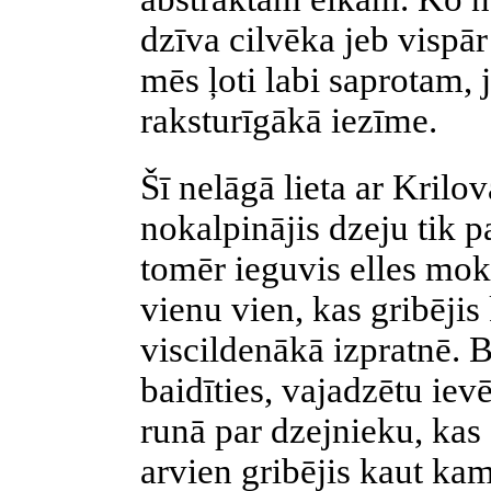
dzīva cilvēka jeb vispār
mēs ļoti labi saprotam, j
raksturīgākā iezīme.
Šī nelāgā lieta ar Krilo
nokalpinājis dzeju tik 
tomēr ieguvis elles mok
vienu vien, kas gribējis
viscildenākā izpratnē. Be
baidīties, vajadzētu iev
runā par dzejnieku, kas
arvien gribējis kaut kam