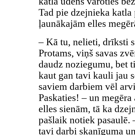
katlā ūdens vāroties be
Tad pie dzejnieka katla
ļaunākajām elles megē
– Kā tu, nelieti, drīksti 
Protams, viņš savas zvēr
daudz noziegumu, bet tik
kaut gan tavi kauli jau 
saviem darbiem vēl arvi
Paskaties! – un megēra 
elles sienām,
tā ka
dzejn
pašlaik notiek pasaulē. –
tavi darbi skanīguma un