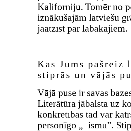
Kaliforniju. Tomēr no 
iznākušajām latviešu g
jāatzīst par labākajiem.
Kas Jums pašreiz 
stiprās un vājās p
Vājā puse ir savas baze
Literātūra jābalsta uz ko
konkrētības tad var katr
personīgo „–ismu”. Stip