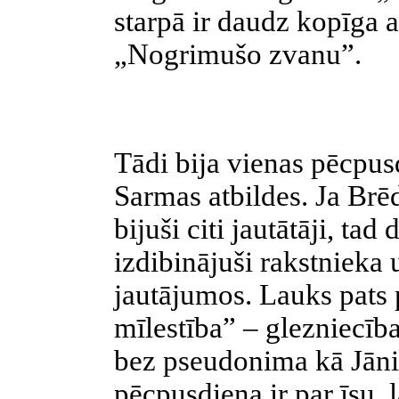
starpā ir daudz kopīga
„Nogrimušo zvanu”.
Tādi bija vienas pēcpus
Sarmas atbildes. Ja Brē
bijuši citi jautātāji, tad
izdibinājuši rakstnieka 
jautājumos. Lauks pats 
mīlestība” – glezniecīb
bez pseudonima kā Jāni
pēcpusdiena ir par īsu, l