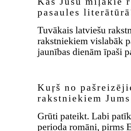
Kas Jūsu mīļākie r
pasaules literātūr
Tuvākais latviešu rakstn
rakstniekiem vislabāk 
jaunības dienām īpaši p
Kuŗš no pašreizēji
rakstniekiem Jums
Grūti pateikt. Labi patī
perioda romāni, pirms Eg