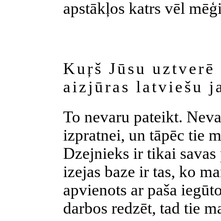
apstākļos katrs vēl mēģi
Kuŗš Jūsu uztverē
aizjūras latviešu 
To nevaru pateikt. Neva
izpratnei, un tāpēc tie 
Dzejnieks ir tikai savas
izejas baze ir tas, ko m
apvienots ar paša iegūto
darbos redzēt, tad tie 