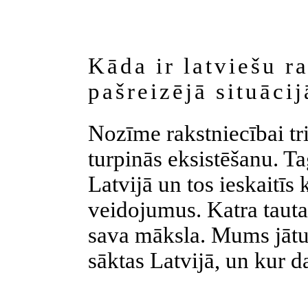
Kāda ir latviešu r
pašreizējā situāci
Nozīme rakstniecībai tri
turpinās eksistēšanu. Ta
Latvijā un tos ieskaitī
veidojumus. Katra tauta i
sava māksla. Mums jāturp
sāktas Latvijā, un kur d