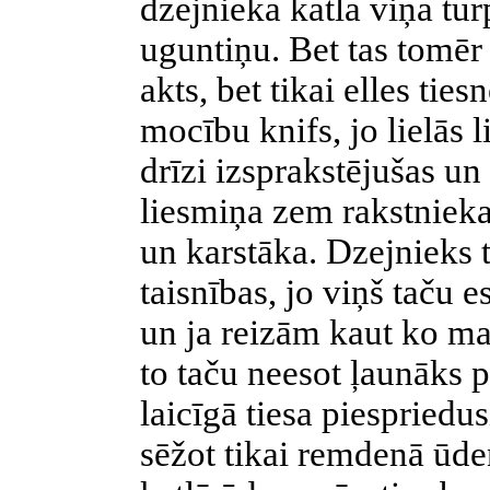
dzejnieka katla viņa tu
uguntiņu. Bet tas tomēr 
akts, bet tikai elles ti
mocību knifs, jo lielās 
drīzi izsprakstējušas u
liesmiņa zem rakstnieka 
un karstāka. Dzejnieks t
taisnības, jo viņš taču e
un ja reizām kaut ko maz
to taču neesot ļaunāks p
laicīgā tiesa piespriedu
sēžot tikai remdenā ūde