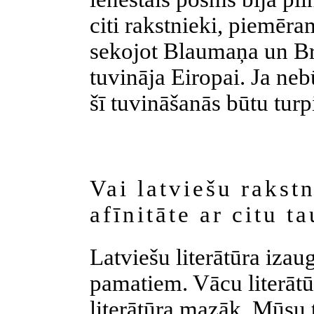
citi rakstnieki, piemēr
sekojot Blaumaņa un Br
tuvināja Eiropai. Ja neb
šī tuvināšanās būtu turp
Vai latviešu rakst
afīnitāte ar citu t
Latviešu literātūra izau
pamatiem. Vācu literātū
literātūra mazāk. Mūsu 