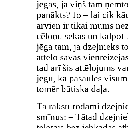
jēgas, ja viņš tām ņemto
panākts? Jo – lai cik kād
arvien ir tikai mums n
cēloņu sekas un kalpot 
jēga tam, ja dzejnieks t
attēlo savas vienreizēj
tad arī šis attēlojums va
jēgu, kā pasaules visum
tomēr būtiska daļa.
Tā raksturodami dzejni
smīnus: – Tātad dzejnie
tēlotājs bez jebkādas at