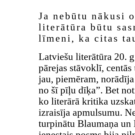
Ja nebūtu nākusi o
literātūra būtu sas
līmeni, ka citas ta
Latviešu literātūra 20. 
pārejas stāvoklī, centās 
jau, piemēram, norādīj
no šī pīļu dīķa”. Bet no
ko literārā kritika uzska
izraisīja apmulsumu. Ne
turpinātu Blaumaņa un B
ienestais posms bija pi