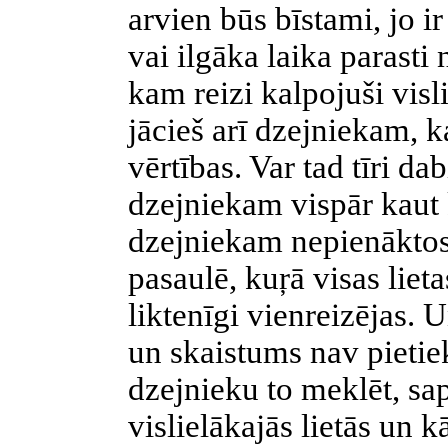
arvien būs bīstami, jo ir
vai ilgāka laika parasti 
kam reizi kalpojuši visl
jācieš arī dzejniekam, k
vērtības. Var tad tīri da
dzejniekam vispār kaut
dzejniekam nepienāktos 
pasaulē, kuŗā visas lietas
liktenīgi vienreizējas. 
un skaistums nav pietiek
dzejnieku to meklēt, sa
vislielākajās lietās un k