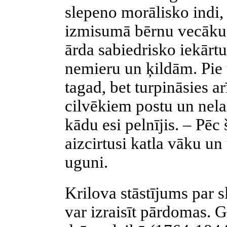
slepeno morālisko indi, 
izmisumā bērnu vecākus
ārda sabiedrisko iekārtu
nemieru un ķildām. Pie t
tagad, bet turpināsies ar
cilvēkiem postu un nela
kādu esi pelnījis. – Pē
aizcirtusi katla vāku un
uguni.
Krilova stāstījums par s
var izraisīt pārdomas. G