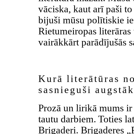
vāciska, kaut arī paši to
bijuši mūsu polītiskie 
Rietumeiropas literāra
vairākkārt parādījušās 
Kurā literātūras no
sasnieguši augstā
Prozā un lirikā mums ir d
tautu darbiem. Toties la
Brigaderi. Brigaderes „