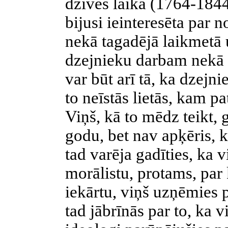
dzīves laikā (1764-1844
bijusi ieinteresēta par
nekā tagadējā laikmetā 
dzejnieku darbam nekā t
var būt arī tā, ka dzejni
to neīstās lietās, kam pa
Viņš, kā to mēdz teikt, 
godu, bet nav apķēris, k
tad varēja gadīties, ka 
morālistu, protams, par
iekārtu, viņš uzņēmies 
tad jābrīnās par to, ka v