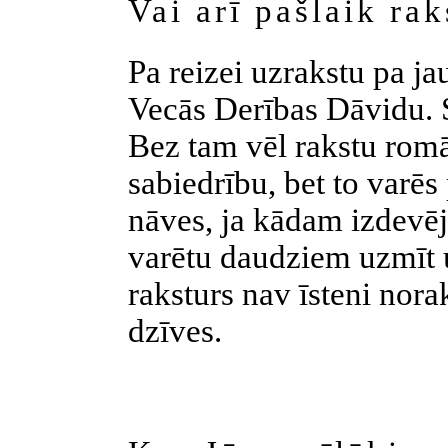
Vai arī pašlaik ra
Pa reizei uzrakstu pa 
Vecās Derības Dāvidu. S
Bez tam vēl rakstu romā
sabiedrību, bet to varēs
nāves, ja kādam izdevē
varētu daudziem uzmīt u
raksturs nav īsteni norak
dzīves.