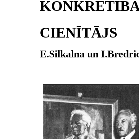
KONKRĒTĪBA
CIENĪTĀJS
E.Silkalna un I.Bredri