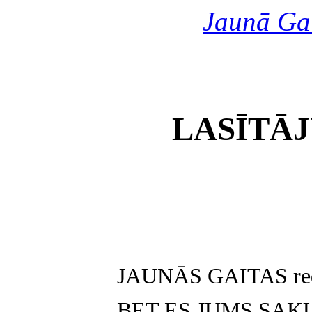
Jaunā Ga
LASĪTĀJ
JAUNĀS GAITAS reda
BET ES JUMS SAKU 