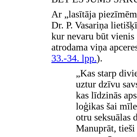
Ar „lasītāja piezīmēm
Dr. P. Vasariņa lietišķ
kur nevaru būt vienis 
atrodama viņa apceres
33.-34. lpp.
).
„Kas starp divi
uztur dzīvu sav
kas līdzinās ap
loģikas šai mīl
otru seksuālas d
Manuprāt, tieši