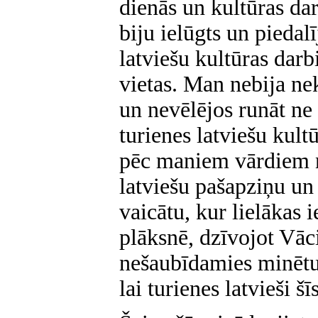
dienās un kultūras da
biju ielūgts un piedalī
latviešu kultūras darb
vietas. Man nebija ne
un nevēlējos runāt ne 
turienes latviešu kult
pēc maniem vārdiem ne
latviešu pašapziņu u
vaicātu, kur lielākas i
plāksnē, dzīvojot Vāci
nešaubīdamies minētu 
lai turienes latvieši š