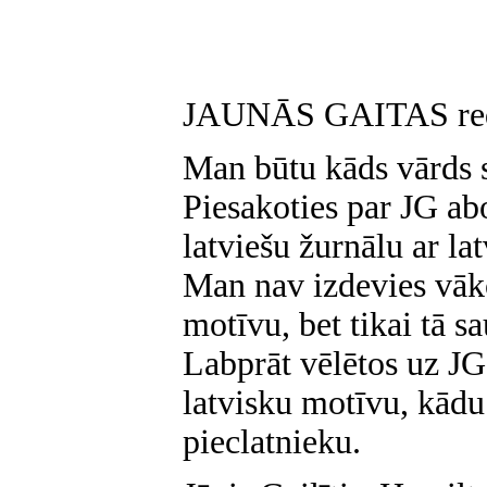
JAUNĀS GAITAS reda
Man būtu kāds vārds 
Piesakoties par JG ab
latviešu žurnālu ar la
Man nav izdevies vāko
motīvu, bet tikai tā
Labprāt vēlētos uz JG
latvisku motīvu, kādu 
pieclatnieku.