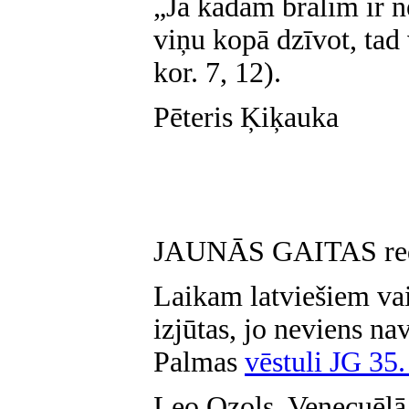
„Ja kādam brālim ir ne
viņu kopā dzīvot, tad
kor. 7, 12).
Pēteris Ķiķauka
JAUNĀS GAITAS reda
Laikam latviešiem va
izjūtas, jo neviens na
Palmas
vēstuli JG 35
Leo Ozols, Venecuēlā