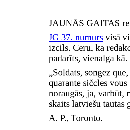
JAUNĀS GAITAS reda
JG 37. numurs
visā v
izcils. Ceru, ka redak
padarīts, vienalga kā.
„Soldats, songez que,
quarante sičcles vou
noraugās, ja, varbūt,
skaits latviešu tautas
A. P., Toronto.