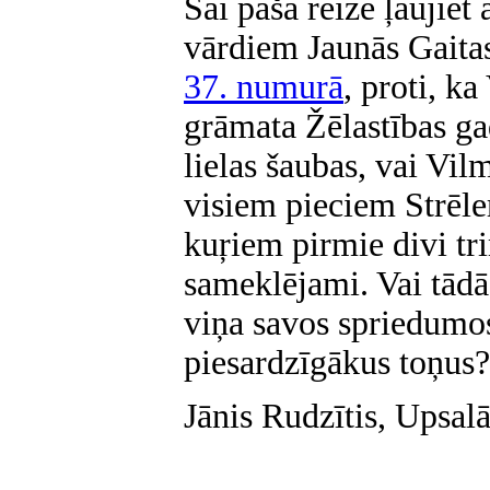
Šai pašā reizē ļaujiet
vārdiem Jaunās Gaitas
37. numurā
, proti, k
grāmata Žēlastības ga
lielas šaubas, vai Vil
visiem pieciem Strēle
kuŗiem pirmie divi tr
sameklējami. Vai tādā
viņa savos spriedumos
piesardzīgākus toņus?
Jānis Rudzītis, Upsalā