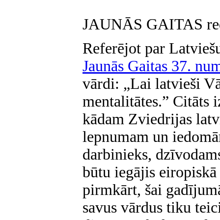
JAUNĀS GAITAS reda
Referējot par Latvieš
Jaunās Gaitas 37. nu
vārdi: „Lai latvieši V
mentalitātes.” Citāts 
kādam Zviedrijas lat
lepnumam un iedomām,
darbinieks, dzīvodams 
būtu iegājis eiropiskā
pirmkārt, šai gadījum
savus vārdus tiku teic