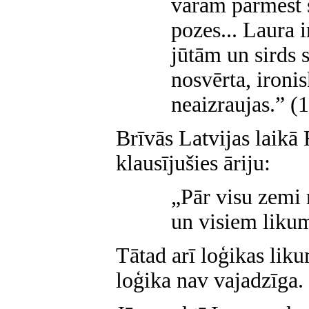
varam pārmest 
pozes... Laura i
jūtām un sirds s
nosvērta, ironis
neaizraujas.” (
Brīvās Latvijas laikā
klausījušies āriju:
„Pār visu zemi 
un visiem likum
Tātad arī loģikas liku
loģika nav vajadzīga.