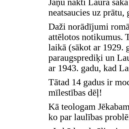
Jāņu naktī Laura saka
neatsaucies uz prātu
Daži norādījumi romān
attēlotos notikumus. 
laikā (sākot ar 1929. 
paraugsprediķi un Lau
ar 1943. gadu, kad Lau
Tātad 14 gadus ir mocī
mīlestības dēļ!
Kā teologam Jēkabam 
ko par laulības probl