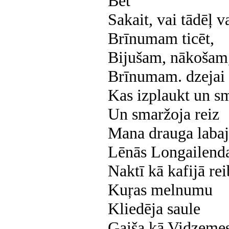
Bet
Sakait, vai tādēļ v
Brīnumam ticēt,
Bijušam, nākošam
Brīnumam. dzejai
Kas izplaukt un sm
Un smaržoja reiz
Mana drauga labaj
Lēnās Longailenda
Naktī kā kafijā rei
Kuŗas melnumu
Kliedēja saule
Gaiša kā Vidzemes