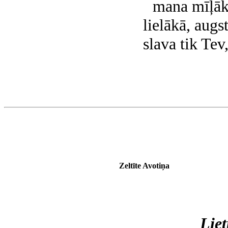
mana mīļāk
lielākā, augs
slava tik 
Zeltīte Avotiņa
Liet