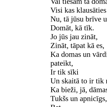
Vai tiešām tā domā
Visi kas klausāties
Nu, tā jūsu brīve u
Domāt, kā tīk.
Jo jūs jau zināt,
Zināt, tāpat kā es,
Ka domas un vārdi
pateikt,
Ir tik sīki
Un skaitā to ir tik
Ka bieži, jā, dāmas
Tukšs un apnicīgs,