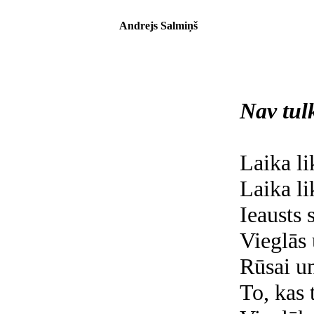
Andrejs Salmiņš
Nav tul
Laika li
Laika li
Ieausts
Vieglās 
Rūsai u
To, kas t