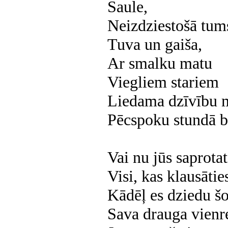
Saule,
Neizdziestošā tum
Tuva un gaiša,
Ar smalku matu
Viegliem stariem
Liedama dzīvību 
Pēcspoku stundā b
Vai nu jūs saprotat
Visi, kas klausāti
Kādēļ es dziedu š
Sava drauga vienr