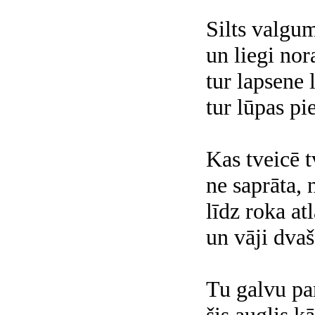
Silts valgum
un liegi nor
tur lapsene 
tur lūpas pi
Kas tveicē t
ne saprāta, 
līdz roka at
un vāji dvaš
Tu galvu pa