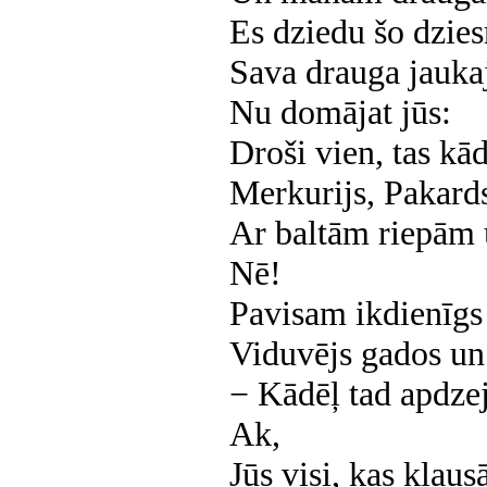
Es dziedu šo dzie
Sava drauga jauka
Nu domājat jūs:
Droši vien, tas
kāds
Merkurijs, Pakard
Ar baltām riepām 
Nē!
Pavisam ikdienīgs 
Viduvējs gados
un
− Kādēļ tad apdzej
Ak,
Jūs visi, kas klaus