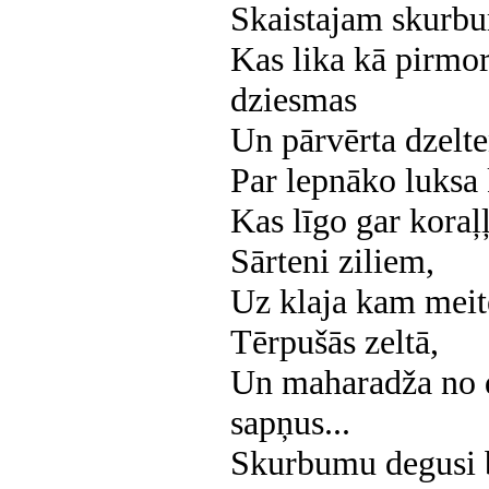
Skaistajam skurb
Kas lika kā pirmor
dziesmas
Un pārvērta dzelt
Par lepnāko luksa 
Kas līgo gar koraļ
Sārteni ziliem,
Uz klaja kam meit
Tērpušās zeltā,
Un maharadža no d
sapņus...
Skurbumu degusi 