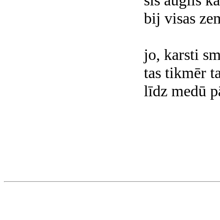
šis auglis k
bij visas ze
jo, karsti 
tas tikmēr ta
līdz medū pā