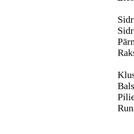
Sidr
Sidr
Pār
Raks
Klus
Bals
Pili
Runā