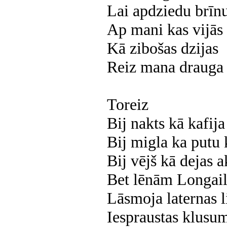
Lai apdziedu brīn
Ap
mani kas vijās
Kā zibošas dzijas
Reiz mana drauga 
Toreiz
Bij nakts kā kafija
Bij
migla ka
putu 
Bij vējš kā dejas a
Bet lēnām Longail
Lāsmoja laternas l
Iespraustas klusu