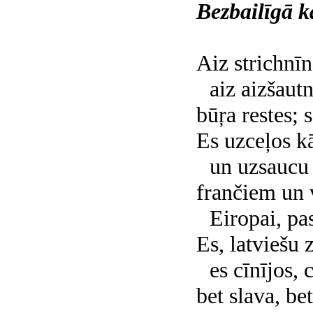
Bezbailīgā k
Aiz strichnī
aiz aizšau
būŗa restes; 
Es uzceļos k
un uzsaucu 
frančiem un 
Eiropai, pas
Es, latviešu 
es cīnījos, 
bet slava, bet