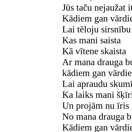
Jūs taču nejaužat i
Kādiem gan vārd
Lai tēloju sirsnību
Kas mani saista
Kā vītene skaista
Ar mana drauga b
kādiem gan vārdi
Lai apraudu skumī
Ka laiks mani šķīr
Un projām nu īris
No mana drauga b
Kādiem gan vārd