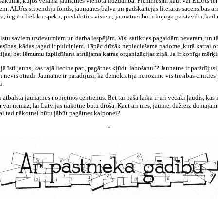
pasākumu, kuŗos vēlama jaunatnes vienota līdzdalība. Pieminēsim kaut vai ELJAs ier
em. ALJAs stipendiju fonds, jaunatnes balva un gadskārtējās literārās sacensības arī
ja, iegūtu lielāku spēku, piedaloties visiem; jaunatnei būtu kopīga pārstāvība, kad 
ilstu saviem uzdevumiem un darba iespējām. Visi satikties pagaidām nevaram, un tāp
iesības, kādas tagad ir pulciņiem. Tāpēc drīzāk nepieciešama padome, kuŗā katrai o
s, bet lēmumu izpildīšana atstājama katras organizācijas ziņā. Ja ir kopīgs mērķis,
jā īsti jauns, kas tajā liecina par „pagātnes kļūdu labošanu”? Jaunatne ir parādījus
evis otrādi. Jaunatne ir parādījusi, ka demokrātija nenozīmē vis tiesības cīnīties 
i.
i atbalsta jaunatnes nopietnos centienus. Bet tai pašā laikā ir arī vecāki ļaudis, ka
m vai nemaz, lai Latvijas nākotne būtu droša. Kaut ari mēs, jaunie, dažreiz domāja
 vai tad nākotnei būtu jābūt pagātnes kalponei?
..