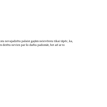
kstu nevajadzētu palaist gaŗām neievērotu tikai tāpēc, ka,
am derētu nevien par šo darbu padomāt, bet arī ar to