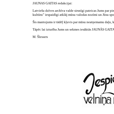
JAUNAS GAITAS redakcijai:
Latviešu dzīves archīva valde sirsnīgi pateicas Jums par p
kultūru” iespaidīgi atklāj mūsu valodas nozīmi un Jūsu spra
Šis mantojums ir tādēļ kļuvis par mūsu neatņemamu daļu, k
Tāpēc lai izturība Jums un sekmes iesāktās JAUNĀS GAITA
M. Šlessers