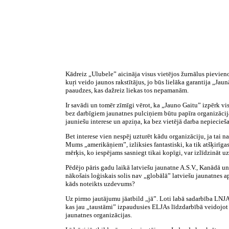
Kādreiz „Ulubele” aicināja visus vietējos žurnālus pievien
kuŗi veido jaunos rakstītājus, jo būs lielāka garantija „Jau
paaudzes, kas dažreiz liekas tos nepamanām.
Ir savādi un tomēr zīmīgi vērot, ka „Jauno Gaitu” izpērk visv
bez darbīgiem jaunatnes pulciņiem būtu papīra organizācija. 
jauniešu interese un apziņa, ka bez vietējā darba nepiecieš
Bet interese vien nespēj uzturēt kādu organizāciju, ja tai 
Mums „amerikāņiem”, izliksies fantastiski, ka tik atšķirīgas
mērķis, ko iespējams sasniegt tikai kopīgi, var izlīdzināt u
Pēdējo pāris gadu laikā latviešu jaunatne A.S.V., Kanādā un
nākošais loģiskais solis nav „globālā” latviešu jaunatnes ap
kāds noteikts uzdevums?
Uz pirmo jautājumu jāatbild „jā”. Loti labā sadarbība LNJ
kas jau „taustāmi” izpaudusies ELJAs līdzdarbībā veidojot „J
jaunatnes organizācijas.