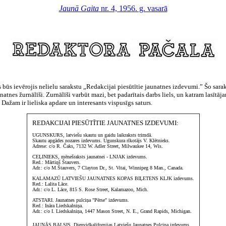
Jaunā Gaita
nr. 4, 1956. g. vasarā
s būs ievērojis nelielu sarakstu „Redakcijai piesūtītie jaunatnes izdevumi.” Šo sara
tnes žurnālīši. Zurnālīši varbūt mazi, bet padarītais darbs liels, un katram lasītāj
Dažam ir lieliska apdare un interesants vispusīgs saturs.
REDAKCIJAI PIESŪTĪTIE JAUNATNES IZDEVUMI:
UGUNSKURS, latviešu skautu un gaidu laikraksts trimdā.
Skautu apgādes nozares izdevums. Ugunskura rīkotājs V. Klētnieks.
Adrese: c/o R. Čaks, 7132 W. Adler Street, Milwaukee 14, Wis.
CEĻINIEKS, mēnešraksts jaunatnei - LNJAK izdevums.
Red.: Mārtiņš Štauvers.
Adr.: c/o M.Štauvers, 7 Clayton Dr., St. Vitai, Winnipeg 8 Man., Canada.
KALAMAZŪ LATVIEŠU JAUNATNES KOPAS BIĻETENS KLJK izdevums.
Red.: Lalita Lāce.
Adr.: c/o L. Lāce, 815 S. Rose Street, Kalamazoo, Mich.
ATSTARI. Jaunatnes pulciņa "Pērse" izdevums.
Red.: Ināra Liedskalniņa.
Adr.: c/o I. Liedskalniņa, 1447 Mason Street, N. E., Grand Rapids, Michigan.
JAUNĀS BALSIS. Dienvidkalifornijas Latviešu Jaunatnes Pulciņa izdevums.