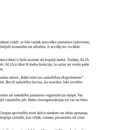
mājam citādi: jo būs vairāk atsevišķo jaunatnes izdevumu,
elnījuši uzmanību un atbalstu, it sevišķi no vecākās
 aktivitātei ir liela nozīme arī kopējā darbā. Tiešām, ALJA
t. ALJA ir tikai šī darba funkcija; to uztur un veido pašu
bu.
lasāms rakstā „Kāds izdevies sadarbības eksperiments”.
. Bet šī sadarbība liecina, ka noteikts, labi izvēlēts
usies arī sadarbība jaunatnes organizāciju starpā. Vai
jūt vajadzību pēc šādas virsorganizācijas un vai tai būtu
Eiropas apvienību norit dzīva sarakste un ideju apmaiņa,
pēja centrāle, kas vēlāk, cerams, piesaistītu arī citas