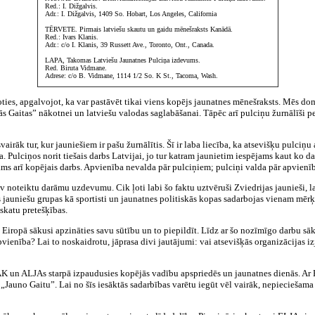
Red.: I. Dižgalvis.
Adr.: I. Dižgalvis, 1409 So. Hobart, Los Angeles, California
TĒRVETE. Pirmais latviešu skautu un gaidu mēnešraksts Kanādā.
Red.: Ivars Klanis.
Adr.: c/o I. Klanis, 39 Russett Ave., Toronto, Ont., Canada.
LAPA, Takomas Latviešu Jaunatnes Pulciņa izdevums.
Red. Biruta Vidmane.
Adrese: c/o B. Vidmane, 1114 1/2 So. K St., Tacoma, Wash.
oties, apgalvojot, ka var pastāvēt tikai viens kopējs jaunatnes mēnešraksts. Mēs do
nās Gaitas” nākotnei un latviešu valodas saglabāšanai. Tāpēc arī pulciņu žurnālīši p
airāk tur, kur jauniešiem ir pašu žurnālītis. Šī ir laba liecība, ka atsevišķu pulciņu
Pulciņos norit tiešais darbs Latvijai, jo tur katram jaunietim iespējams kaut ko darī
ams arī kopējais darbs. Apvienība nevalda pār pulciņiem; pulciņi valda pār apvienī
nav noteiktu darāmu uzdevumu. Cik ļoti labi šo faktu uztvēruši Zviedrijas jaunieši, 
 jauniešu grupas kā sportisti un jaunatnes politiskās kopas sadarbojas vienam mērķim
zskatu pretešķības.
 Eiropā sākusi apzināties savu sūtību un to piepildīt. Līdz ar šo nozīmīgo darbu sāk
vienība? Lai to noskaidrotu, jāprasa divi jautājumi: vai atsevišķās organizācijas iz
AK un ALJAs starpā izpaudusies kopējās vadību apspriedēs un jaunatnes dienās. Ar 
auno Gaitu”. Lai no šīs iesāktās sadarbības varētu iegūt vēl vairāk, nepieciešama ko