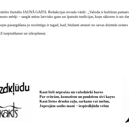
iesūtīto žurnālu JAUNĀ GAITA. Redakcijas ievada vārdi: „Valoda ir kultūras pamats .
usto mērķi − sargāt mūsu latvisko garu un īpatnās tradīcijas, kuŗu sākotne ir aiz d
uŗas pasargāšana jo nozīmīga ir tagad, kad, būdami atrauti no savas dzimtās zemes 
S turpināšanai un izkopšanai.
Kaut lieli neprašas un valodnieki baros
Par svītrām, komatiem un punktiem sīvi kaŗos
Kaut lietos drusku zaļu, sarkanu vai melnu,
Joprojām satiks mani − iespiedkļūdu velnu