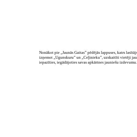
Nonākot pie „Jaunās Gaitas” pēdējās lappuses, katrs lasītāj
izņemot „Ugunskuru” un „Ceļinieku”, uzskaitīti vietēji jauna
iepazīties, iegādājoties savas apkārtnes jauniešu izdevumu. 