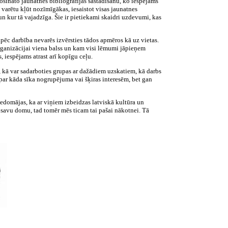
osināto jaunatnes bibliogrāfijas sastādīšanu, ko iespējams
 varētu kļūt nozīmīgākas, iesaistot visas jaunatnes
un kur tā vajadzīga. Šie ir pietiekami skaidri uzdevumi, kas
ēc darbība nevarēs izvērsties tādos apmēros kā uz vietas.
rganizācijai viena balss un kam visi lēmumi jāpieņem
 iespējams atrast arī kopīgu ceļu.
i, kā var sadarboties grupas ar dažādiem uzskatiem, kā darbs
par kāda sīka nogrupējuma vai šķiras interesēm, bet gan
s iedomājas, ka ar viņiem izbeidzas latviskā kultūra un
m savu domu, tad tomēr mēs ticam tai pašai nākotnei. Tā