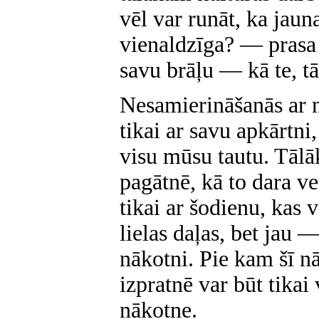
vēl var runāt, ka jaun
vienaldzīga? — prasa 
savu brāļu — kā te, t
Nesamierināšanās ar 
tikai ar savu apkārtni,
visu mūsu tautu. Tālāk
pagātnē, kā to dara v
tikai ar šodienu, kas
lielas daļas, bet jau 
nākotni. Pie kam šī n
izpratnē var būt tikai
nākotne.