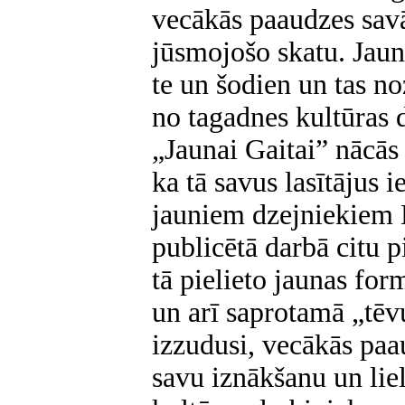
vecākās paaudzes sav
jūsmojošo skatu. Jaun
te un šodien un tas n
no tagadnes kultūras d
„Jaunai Gaitai” nācās
ka tā savus lasītājus i
jauniem dzejniekiem L
publicētā darbā citu 
tā pielieto jaunas for
un arī saprotamā „tēv
izzudusi, vecākās paa
savu iznākšanu un liel