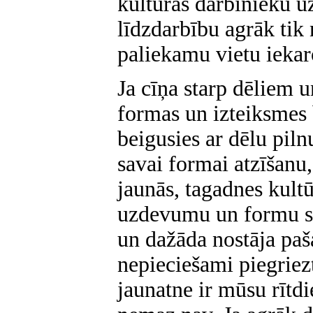
kultūras darbinieku u
līdzdarbību agrāk tik
paliekamu vietu iekaro
Ja cīņa starp dēliem 
formas un izteiksmes 
beigusies ar dēlu piln
savai formai atzīšanu, 
jaunās, tagadnes kultū
uzdevumu un formu sā
un dažāda nostāja paš
nepieciešami piegriez
jaunatne ir mūsu rītd