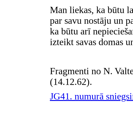
Man liekas, ka būtu la
par savu nostāju un p
ka būtu arī nepiecieš
izteikt savas domas un
Fragmenti no N. Valt
(14.12.62).
JG41. numurā sniegsim