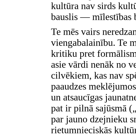
kultūra nav sirds kult
bauslis — mīlestības 
Te mēs vairs neredza
viengabalainību. Te mē
kritiku pret formālism
asie vārdi nenāk no v
cilvēkiem, kas nav spē
paaudzes meklējumos, 
un atsaucīgas jaunatne
pat ir pilnā sajūsmā (
par jauno dzejnieku s
rietumnieciskās kultūr