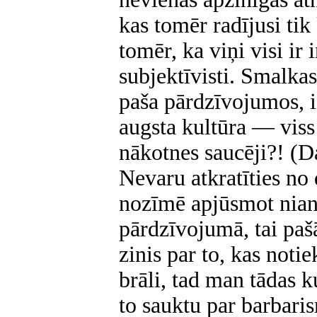
kas tomēr radījusi tik
tomēr, ka viņi visi ir 
subjektīvisti. Smalka
paša pārdzīvojumos, i
augsta kultūra — viss 
nākotnes saucēji?! (D
Nevaru atkratīties no
nozīmē apjūsmot nian
pārdzīvojumā, tai pašā
zinis par to, kas noti
brāli, tad man tādas k
to sauktu par barbari