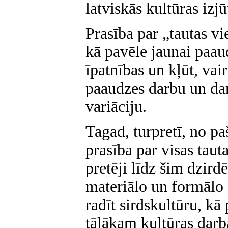
latviskās kultūras izjū
Prasība par „tautas vi
kā pavēle jaunai paaud
īpatnības un kļūt, vai
paaudzes darbu un da
variāciju.
Tagad, turpretī, no p
prasība par visas taut
pretēji līdz šim dzir
materiālo un formālo 
radīt sirdskultūru, k
tālākam kultūras darb