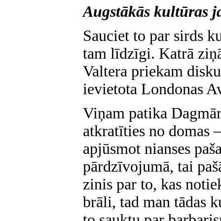
Augstākās kultūras j
Sauciet to par sirds ku
tam līdzīgi. Katrā ziņ
Valtera priekam disku
ievietota Londonas A
Viņam patika Dagmāra
atkratīties no domas 
apjūsmot nianses paš
pārdzīvojumā, tai pašā
zinis par to, kas noti
brāli, tad man tādas k
to sauktu par barbari