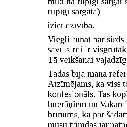
mudina rūpīgi sargāt sa
rūpīgi sargāta)
iziet dzīvība.
Viegli runāt par sirds 
savu sirdi ir visgrūtā
Tā veikšanai vajadzīg
Tādas bija mana refer
Atzīmējams, ka viss t
konfesionāls. Tas kop
luterāņiem un Vakarei
brīnums, ka par šādām
mūsu trimdas jaunatne