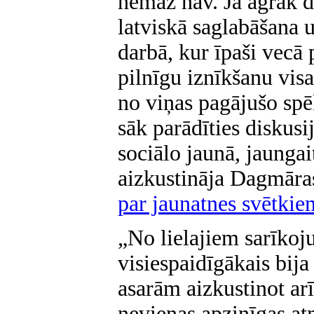
nemaz nav. Ja agrāk d
latviskā saglabāšana 
darbā, kur īpaši vecā
pilnīgu iznīkšanu visa
no viņas pagājušo spē
sāk parādīties diskusi
sociālo jaunā, jaungai
aizkustināja Dagmār
par jaunatnes svētkie
„No lielajiem sarīko
visiespaidīgākais bija 
asarām aizkustinot arī
nevienas apzinīgas at