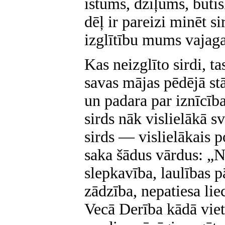
īstums, dziļums, būti
dēļ ir pareizi minēt si
izglītību mums vajaga
Kas neizglīto sirdi, t
savas mājas pēdējā stā
un padara par iznīcība
sirds nāk vislielākā sv
sirds — vislielākais p
saka šādus vārdus: „N
slepkavība, laulības p
zādzība, nepatiesa lie
Vecā Derība kādā viet