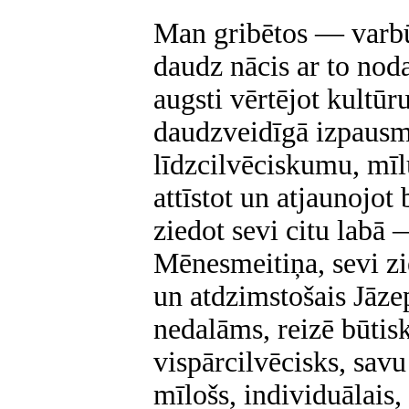
Man gribētos — varbūt
daudz nācis ar to nod
augsti vērtējot kultūr
daudzveidīgā izpausm
līdzcilvēciskumu, mīlu
attīstot un atjaunojot
ziedot sevi citu labā
Mēnesmeitiņa, sevi zi
un atdzimstošais Jāzeps
nedalāms, reizē būtisk
vispārcilvēcisks, sav
mīlošs, individuālais,