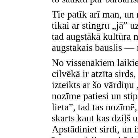
Tie patīk arī man, un 
tikai ar stingru „jā” 
tad augstākā kultūra n
augstākais bauslis — 
No vissenākiem laiki
cilvēkā ir atzīta sird
izteikts ar šo vārdiņu 
nozīme patiesi un stipr
lieta”, tad tas nozīmē,
skarts kaut kas dziļš 
Apstādiniet sirdi, un 