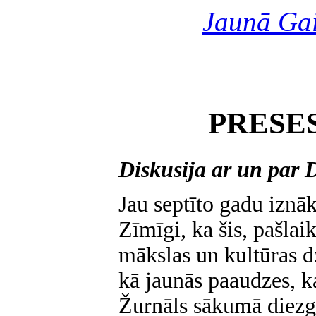
Jaunā Ga
PRESE
Diskusija ar un par
Jau septīto gadu iznā
Zīmīgi, ka šis, pašlai
mākslas un kultūras d
kā jaunās paaudzes, ka
Žurnāls sākumā diezga