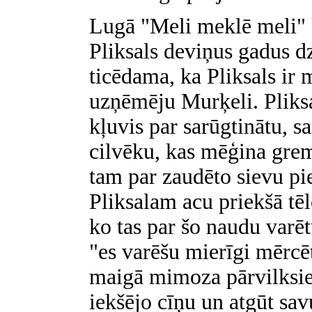
Lugā "Meli meklē meli" k
Pliksals deviņus gadus dz
ticēdama, ka Pliksals ir m
uzņēmēju Murķeli. Pliksa
kļuvis par sarūgtinātu, s
cilvēku, kas mēģina gre
tam par zaudēto sievu pie
Pliksalam acu priekšā tēl
ko tas par šo naudu varēt
"es varēšu mierīgi mērcēt
maigā mimoza pārvilksies
iekšējo cīņu un atgūt sa