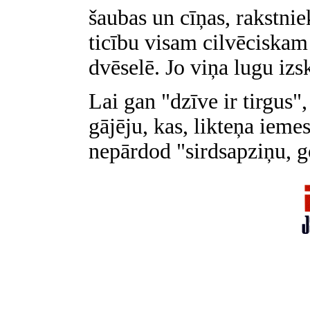
šaubas un cīņas, rakstnie
ticību visam cilvēciskam
dvēselē. Jo viņa lugu izs
Lai gan "dzīve ir tirgus",
gājēju, kas, likteņa iemes
nepārdod "sirdsapziņu, g