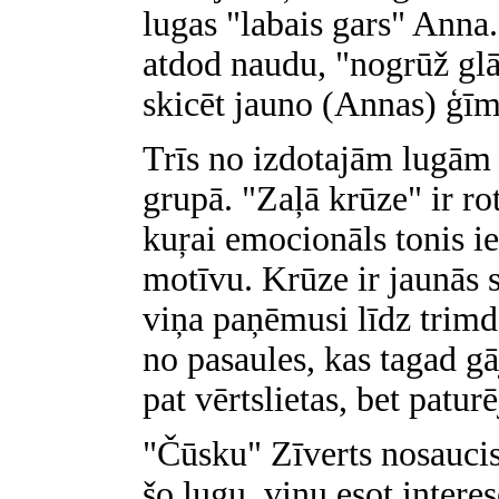
lugas "labais gars" Anna
atdod naudu, "nogrūž glā
skicēt jauno (Annas) ģīm
Trīs no izdotajām lugām 
grupā. "Zaļā krūze" ir ro
kuŗai emocionāls tonis ie
motīvu. Krūze ir jaunās 
viņa paņēmusi līdz trimdā
no pasaules, kas tagad g
pat vērtslietas, bet paturē
"Čūsku" Zīverts nosaucis
šo lugu, viņu esot interes