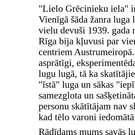
"Lielo Grēcinieku iela" i
Vienīgā šāda žanra luga l
vielu devuši 1939. gada
Rīga bija kļuvusi par vi
centriem Austrumeiropā. 
asprātīgi, eksperimentēd
lugu lugā, tā ka skatītāji
"īstā" luga un sākas "iepī
samezglota un sašķetināt
personu skātītājam nav sk
kad tēlo varoni iedomātā
Rādīdams mums savās lugā