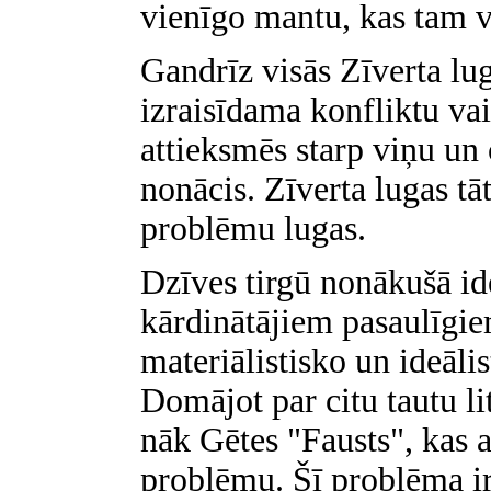
vienīgo mantu, kas tam vē
Gandrīz visās Zīverta lu
izraisīdama konfliktu vai
attieksmēs starp viņu un 
nonācis. Zīverta lugas t
problēmu lugas.
Dzīves tirgū nonākušā ide
kārdinātājiem pasaulīgie
materiālistisko un ideāli
Domājot par citu tautu l
nāk Gētes "Fausts", kas a
problēmu. Šī problēma ir 