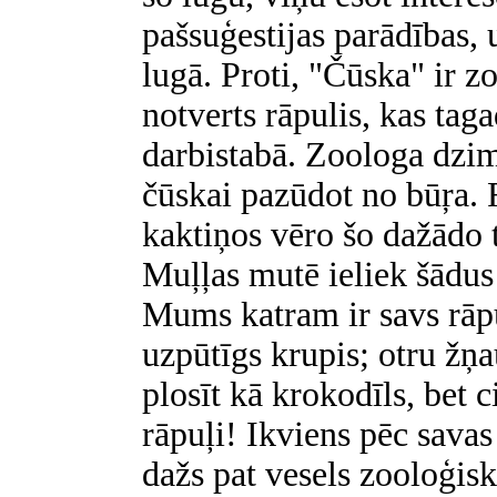
pašsuģestijas parādības, 
lugā. Proti, "Čūska" ir 
notverts rāpulis, kas tag
darbistabā. Zoologa dzim
čūskai pazūdot no būŗa. 
kaktiņos vēro šo dažādo 
Muļļas mutē ieliek šādu
Mums katram ir savs rāpul
uzpūtīgs krupis; otru žņau
plosīt kā krokodīls, bet c
rāpuļi! Ikviens pēc sava
dažs pat vesels zooloģisk