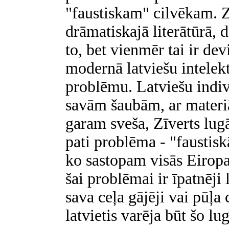
"faustiskam" cilvēkam. Z
drāmatiskajā literātūrā, 
to, bet vienmēr tai ir devi
modernā latviešu intelek
problēmu. Latviešu indivi
savām šaubām, ar materiā
garam sveša, Zīverts lugā 
pati problēma - "faustisk
ko sastopam visās Eiropas
šai problēmai ir īpatnēji l
sava ceļa gājēji vai pūļa c
latvietis varēja būt šo lu