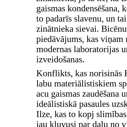
gaismas kondensēšana, ko
to padarīs slavenu, un tai
zinātnieka sievai. Bicē
piedāvājums, kas viņam n
modernas laboratorijas un
izveidošanas.
Konflikts, kas norisinās B
labu materiālistiskiem s
acu gaismas zaudēšana un
ideālistiskā pasaules uzs
Ilze, kas to kopj slimība
jau kļuvusi par daļu no v