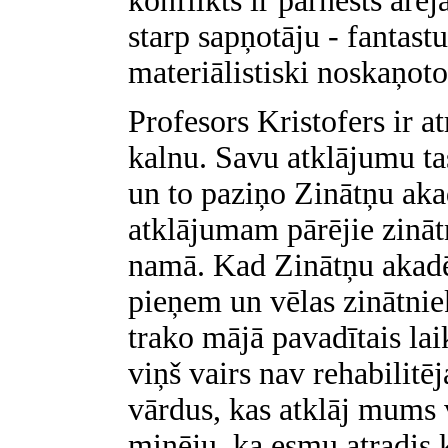
konflikts ir pārnests ārēj
starp sapņotāju - fantast
materiālistiski noskaņoto
Profesors Kristofers ir a
kalnu. Savu atklājumu ta
un to paziņo Zinātņu aka
atklājumam pārējie zinātn
namā. Kad Zinātņu akadē
pieņem un vēlas zinātniek
trako mājā pavadītais lai
viņš vairs nav rehabilitē
vārdus, kas atklāj mums 
minēju, ka esmu atradis