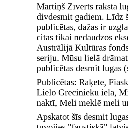
Mārtiņš Zīverts raksta l
divdesmit gadiem. Līdz š
publicētas, dažas ir uzgl
citas tikai nedaudzos ek
Austrālijā Kultūras fonds
seriju. Mūsu lielā drāmat
publicētas desmit lugas (
Publicētas: Raķete, Fias
Lielo Grēcinieku iela, M
naktī, Meli meklē meli u
Apskatot šīs desmit lugas
tuvojies "faustiskā" latv