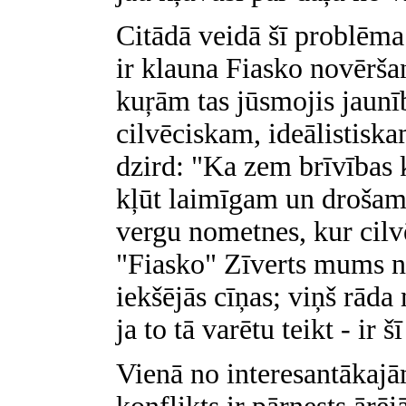
Citādā veidā šī problēma 
ir klauna Fiasko novērša
kuŗām tas jūsmojis jaunī
cilvēciskam, ideālistisk
dzird: "Ka zem brīvības 
kļūt laimīgam un drošam,
vergu nometnes, kur cilv
"Fiasko" Zīverts mums ne
iekšējās cīņas; viņš rāda
ja to tā varētu teikt - ir 
Vienā no interesantākaj