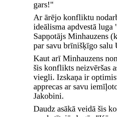
gars!"
Ar ārējo konfliktu nodar
ideālisma apdvestā luga
Sapņotājs Minhauzens (ko
par savu brīnišķīgo salu U
Kaut arī Minhauzens nonā
šis konflikts neizvēršas a
viegli. Izskaņa ir optimis
apprecas ar savu iemīļot
Jakobini.
Daudz asākā veidā šis kon