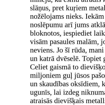
slāņus, pret kuŗiem metall
nožēlojams nieks. Iekām e
noslēpumu arī jums atklā
bloknotos, iespiediet laik
visām pasaules malām, j
neviens. Jo šī rūda, mani 
un katrā dvēselē. Topiet 
Celiet gaismā to dievišķ
miljoniem guļ jūsos pašos
un skaudības oksīdiem, ka
ugunīs, lai izdeg niknuma
atraisās dievišķais metall