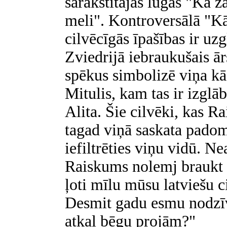
sarakstītajās lugās "Kā z
meli". Kontroversālā "Kā
cilvēcīgās īpašības ir uz
Zviedrijā iebraukušais ā
spēkus simbolizē viņa kā
Mitulis, kam tas ir izglāb
Alita. Šie cilvēki, kas R
tagad viņā saskata pado
iefiltrēties viņu vidū. Ne
Raiskums nolemj braukt a
ļoti mīlu mūsu latviešu 
Desmit gadu esmu nodzīvoj
atkal bēgu projām?"