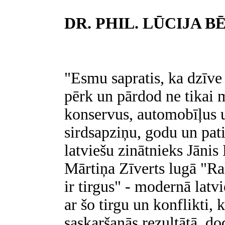
DR. PHIL. LŪCIJA B
"Esmu sapratis, ka dzīve 
pērk un pārdod ne tikai m
konservus, automobīļus u
sirdsapziņu, godu un pati
latviešu zinātnieks Jānis
Mārtiņa Zīverts lugā "Ra
ir tirgus" - modernā latv
ar šo tirgu un konflikti, k
saskaršanās rezultātā, d