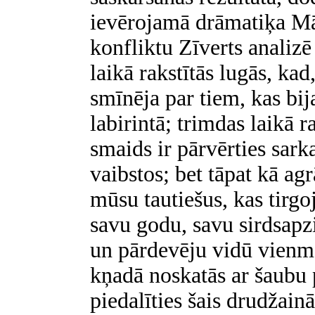
ievērojamā drāmatiķa Mā
konfliktu Zīverts analizē
laikā rakstītās lugās, kad
smīnēja par tiem, kas bij
labirintā; trimdas laikā r
smaids ir pārvērties sark
vaibstos; bet tāpat kā agr
mūsu tautiešus, kas tirgoj
savu godu, savu sirdsapz
un pārdevēju vidū vienmē
kņadā noskatās ar šaubu
piedalīties šais drudžainā