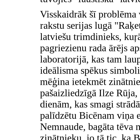
Visskaidrāk šī problēma 
rakstu serijas lugā "Raķe
latviešu trimdinieks, kuŗā
pagriezienu rada ārējs ap
laboratorijā, kas tam la
ideālisma spēkus simboliz
mēģina ietekmēt zinātnie
pašaizliedzīgā Ilze Rūja
dienām, kas smagi strādā,
palīdzētu Bicēnam viņa 
Nemnaude, bagāta tēva me
zinātnieku, jo tā tic, ka 