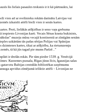
īs šis lielais pasaules troksnis ir it kā pārtraukts, lai
eži vien arī ar svešinieku rokām darinātu Latvijas vai
mēs izkaisīti attēli bieži vien ir senās kartes.
tes. Proti, lielākās atšķirības ir seno vaŗa grebuma
 iespiesto Livonijas karti. Vecais Sēnas krasta bukinists,
ās mākslas” muzeju mūsu vecajā kontinentā ar zīmīgām senām
ieples uzkārtām tās pašas sērijas Polijas vai Spānijas
as dzimtenes kartes, tikai ar atšķirību, ka rietumzemju
zemēs, tā kā jūs tagad pie mums Parīzē...”
plāri ir drošās rokās. Pie tām pieder 1539. g. Venēcijā
mes: Kurzemes pussala, Rīgas jūras līcis, Igaunijas salas
nāla gatavotu Baltijas centrālās bibliotēkas uzņēmumu
parauga apvidus zīmējumā ieliktie attēli – Livonijas ne