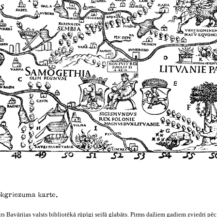
rs Bavārijas valsts bibliotēkā rūpīgi seifā glabāts. Pirms dažiem gadiem zviedri pēc