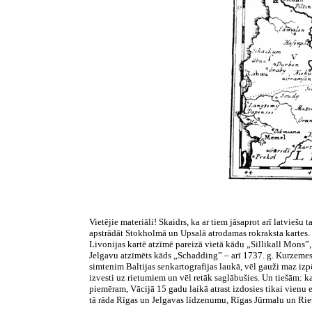
Vietējie materiāli! Skaidrs, ka ar tiem jāsaprot arī latviešu 
apstrādāt Stokholmā un Upsalā atrodamas rokraksta kartes. D
Livonijas kartē atzīmē pareizā vietā kādu „Sillikall Mons”,
Jelgavu atzīmēts kāds „Schadding” – arī 1737. g. Kurzemes 
simtenim Baltijas senkartografijas laukā, vēl gauži maz izp
izvesti uz rietumiem un vēl retāk saglābušies. Un tiešām: k
piemēram, Vācijā 15 gadu laikā atrast izdosies tikai vienu
tā rāda Rīgas un Jelgavas līdzenumu, Rīgas Jūrmalu un Rietu