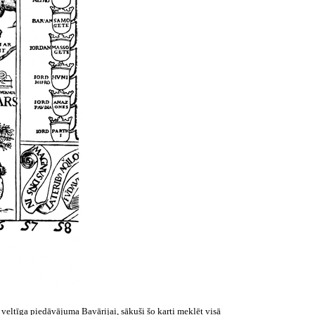
 veltīga piedāvājuma Bavārijai, sākuši šo karti meklēt visā