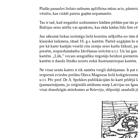
Plašās pasaules lielais raibums apžilbina mūsu acis, pārsteidz
vēstītu, kas citādi paietu gaŗām nepamanīts.
Tas ir tad, kad negaidot uzduramies kādām pēdām par tās pas
Baltijas seno attēlu vai aprakstu, kas rāda kādas līdz šim vē
Jau sākumā liekas iezīmīga lielā kontūru atšķirība no tām d
klasiskā laikmeta, tātad 16. g.s. kartēm. Parīzē uzgājām šo
pie kā karte karājās veselā citu zemju seno karšu žūksnī, 
presēm, iespiedumdarbu žāvēšanas ierīcēm u.t.t. Un lai gan vi
kartēm. „Lūk,” vecais sengrafiku tirgotājs beidzot piemetināj
kartēm ir daudz lēnāks noiets nekā Austrumeiropas kartēm. 
Ne visur senās kartes ir tik samēra viegli dabūjamas. Ir pat
iespiestā zviedru prelāta Olava Magnusa lielā kokgriezuma k
u.t.t. Pēc prof. Dr. A. Spekkes publikācijām šo karti pēdējā
(pamazinājums, jo oriģinālā attālums starp Latvijas un Igau
visai draudzīgās attieksmes ar Krieviju, slēpotāji sasalušā 