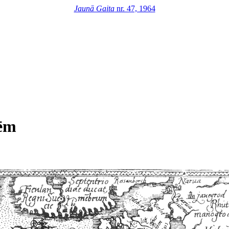
Jaunā Gaita
nr. 47, 1964
tēm