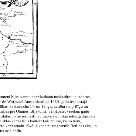
u simteni bijis, varētu neapšaubāmi noskaidrot, ja izdotos
Fr. de-Witt) savā Amsterdamā ap 1680. gadu iespiestajā
ādības, ka daudzām 17. un 18. g.s. kartēm starp Rīgu un
mājas pie Olaines. Bija tomēr vēl jāpaiet veselam gadu
alās, jo tie iespiesti jau Latvijā un tikai retos gadījumos
iktās kartes kļūs kādreiz tādi retumi, ka no tiem,
ēto karti atradu 1946. g kādā pussagruvušā Berlīnes ēkā, un
is uz 1 collu.