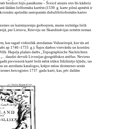
ēr beidzot bijis panākums – Šveicē atrasts otrs šīs kādreiz
tatā šādām lielformāta kartēm (1539. g. karte pilnā apmērā ir
llekcionāru aprindās sastopamās dubultfolioformāta kartes
 Kurzemes un kaimiņzemju ģerboņiem, mums iezīmīga lielā
nijā, par Lietuvu, Krieviju un Skandināvijas zemēm nemaz
ēm, kas tagad visbiežāk atrodamas Viduseiropā, kur tās arī
(abi ap 1740.-1755. g.). Šajos darbos vietvārdu un kontūru
g. Vilh. Hupeļa plašais darbs „Topographische Nachrichten
„... daudzi devuši Livonijas ģeogrāfiskos attēlus. Neviens
gadā pievienotā kartē lielā mērā trūkst līdzšinējo kļūdu; tas
zināms un atrodams katalogos, krājot mūsu dzimtenes senās
rzemes hercogistes 1737. gada karti, kas, pēc dažām