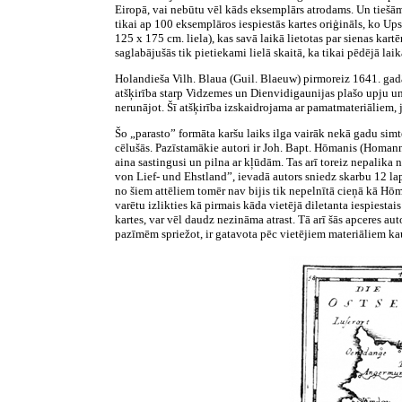
Eiropā, vai nebūtu vēl kāds eksemplārs atrodams. Un tiešām,
tikai ap 100 eksemplāros iespiestās kartes oriģināls, ko Ups
125 x 175 cm. liela), kas savā laikā lietotas par sienas ka
saglabājušās tik pietiekami lielā skaitā, ka tikai pēdējā la
Holandieša Vilh. Blaua (Guil. Blaeuw) pirmoreiz 1641. gad
atšķirība starp Vidzemes un Dienvidigaunijas plašo upju 
nerunājot. Šī atšķirība izskaidrojama ar pamatmateriāliem, 
Šo „parasto” formāta karšu laiks ilga vairāk nekā gadu simt
cēlušās. Pazīstamākie autori ir Joh. Bapt. Hōmanis (Homann)
aina sastingusi un pilna ar kļūdām. Tas arī toreiz nepalika
von Lief- und Ehstland”, ievadā autors sniedz skarbu 12 lap
no šiem attēliem tomēr nav bijis tik nepelnītā cieņā kā Hōma
varētu izlikties kā pirmais kāda vietējā diletanta iespiestai
kartes, var vēl daudz nezināma atrast. Tā arī šās apceres 
pazīmēm spriežot, ir gatavota pēc vietējiem materiāliem k