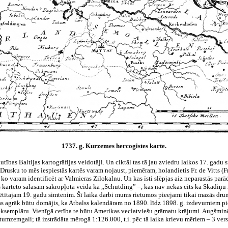
1737. g. Kurzemes hercogistes karte.
tautības Baltijas kartogrāfijas veidotāji. Un ciktāl tas tā jau zviedru laikos 17. gad
rusku to mēs iespiestās kartēs varam nojaust, piemēram, holandietis Fr. de Vitts (
 ko varam identificēt ar Valmieras Zilokalnu. Un kas īsti slēpjas aiz neparastās par
kartēto salasām sakropļotā veidā kā „Schutding” –, kas nav nekas cits kā Skadiņu 
ētītajam 19. gadu simtenim. Šī laika darbi mums rietumos pieejami tikai mazās drumst
as agrāk būtu domājis, ka Atbalss kalendāram no 1890. līdz 1898. g. izdevumiem piel
 eksemplāru. Vienīgā cerība te būtu Amerikas veclatviešu grāmatu krājumi. Augšmin
mzemgali; tā izstrādāta mērogā 1:126.000, t.i. pēc tā laika krievu mēriem – 3 verst