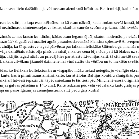
 ar savu lielo dažādību, ja vēl neesam aizmirsuši brīnīties. Bet ir mirkļi, kad mūsu aus
aules stūri, no kuŗa esam cēlušies, no kā esam nākuši; kad atrodam svešā krastā, bi
l nezināmas dzimtenes sejas vaibstus, skatītus caur šo svešuma prizmu. Tādi svešās ze
zimtās zemes krastu kontūrām, kādas esam iegaumējuši, skatot modernās, pareizās kar
 mazo 1578. gadā vai mazliet agrāk pasaules slavenākā Plantīna spiestuvē Antverpenā
pat zināja, ka šī spiestuve tagad pārvērsta par laikam lieliskāko Gūtenberga „meln
ņa dzirdētais stāsts bija plašs un saistīja, kartes cena bija tāda pati kā blakus uz st
a, „kā jūs tagad nācāt un priecājāties par atrastu Livonijas karti, tā citi meklē sav
Laikam cilvēkam jāzaudē dzimtene, lai viņš atzītu tās vērtību un to meklētu svešās 
 tādas, ko lielākais kollekcionārs ar visgaŗāko mūžu nekad neiegūs, jo vienīgie eksem
arte, kas ir pirmā mums zināmā karte, kur attēlotas Baltijas kontūru zīmīgākās pazī
 laikā arī latvieši iepazinuši, tāpēc sniedzam te tās tieši pēc Minchenē esošā oriģi
nijas galvas pilsētām ir 14,5 cm.). Kartē redzami pēc vēlā viduslaiku kartogrāfijas 
jūŗā un pašos Igaunijas ziemeļaustrumos 12 pēdu gaŗš kuilis!