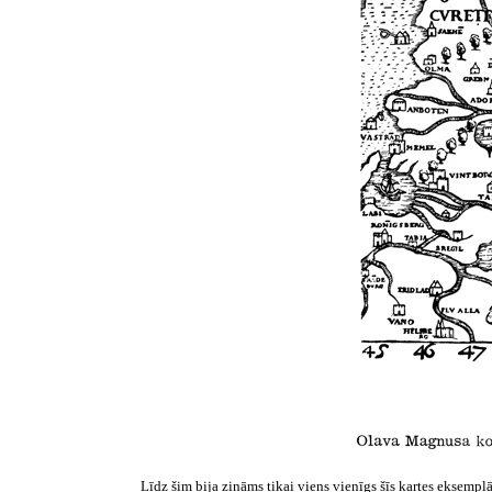
Līdz šim bija zināms tikai viens vienīgs šīs kartes eksemplā