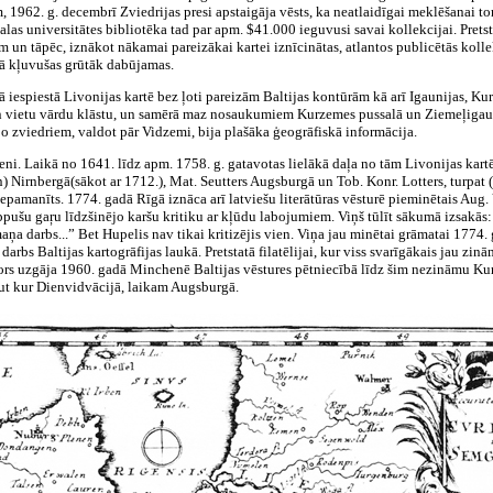
 1962. g. decembrī Zviedrijas presi apstaigāja vēsts, ka neatlaidīgai meklēšanai tom
alas universitātes bibliotēka tad par apm. $41.000 ieguvusi savai kollekcijai. Prets
rtēm un tāpēc, iznākot nākamai pareizākai kartei iznīcinātas, atlantos publicētās ko
ikā kļuvušas grūtāk dabūjamas.
ā iespiestā Livonijas kartē bez ļoti pareizām Baltijas kontūrām kā arī Igaunijas,
un vietu vārdu klāstu, un samērā maz nosaukumiem Kurzemes pussalā un Ziemeļigau
jo zviedriem, valdot pār Vidzemi, bija plašāka ģeogrāfiskā informācija.
eni. Laikā no 1641. līdz apm. 1758. g. gatavotas lielākā daļa no tām Livonijas kart
 Nirnbergā(sākot ar 1712.), Mat. Seutters Augsburgā un Tob. Konr. Lotters, turpat 
 nepamanīts. 1774. gadā Rīgā iznāca arī latviešu literātūras vēsturē pieminētais Au
pušu gaŗu līdzšinējo karšu kritiku ar kļūdu labojumiem. Viņš tūlīt sākumā izsakās: 
ņa darbs...” Bet Hupelis nav tikai kritizējis vien. Viņa jau minētai grāmatai 1774. 
s darbs Baltijas kartogrāfijas laukā. Pretstatā filatēlijai, kur viss svarīgākais jau 
autors uzgāja 1960. gadā Minchenē Baltijas vēstures pētniecībā līdz šim nezināmu Ku
aut kur Dienvidvācijā, laikam Augsburgā.