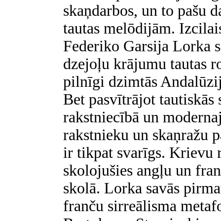
skaņdarbos, un to pašu da
tautas melōdijām. Izcila
Federiko Garsija Lorka s
dzejoļu krājumu tautas ro
pilnīgi dzimtās Andalūzi
Bet pasvītrājot tautiskās
rakstniecībā un modernaj
rakstnieku un skaņražu pa
ir tikpat svarīgs. Krievu
skolojušies angļu un fra
skolā. Lorka savās pirma
franču sirreālisma metaf