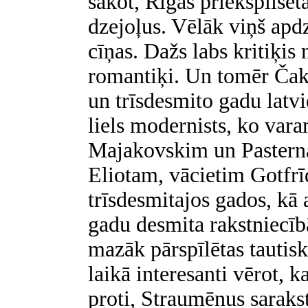
sakot, Rīgas priekšpilsē
dzejoļus. Vēlāk viņš apdz
cīņas. Dažs labs kritiķis
romantiķi. Un tomēr Čak
un trīsdesmito gadu latv
liels modernists, ko var
Majakovskim un Pastern
Eliotam, vācietim Gotfr
trīsdesmitajos gados, kā 
gadu desmita rakstniecībā
mazāk pārspīlētas tautis
laikā interesanti vērot, k
proti, Straumēnus sarakst