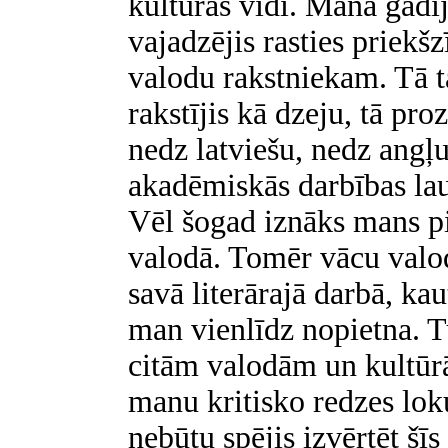
kultūras vidi. Manā gadīj
vajadzējis rasties priek
valodu rakstniekam. Tā t
rakstījis kā dzeju, tā pro
nedz latviešu, nedz angļ
akadēmiskās darbības lau
Vēl šogad iznāks mans p
valodā. Tomēr vācu valo
savā literārajā darbā, kau
man vienlīdz nopietna. T
citām valodām un kultūrā
manu kritisko redzes lok
nebūtu spējis izvērtēt šī