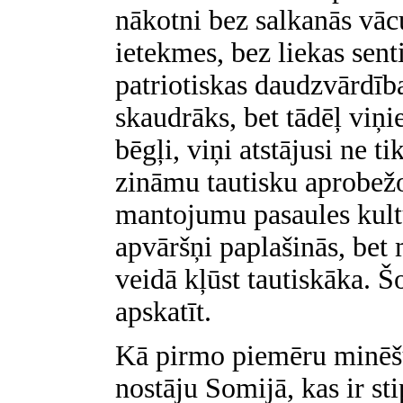
nākotni bez salkanās vāc
ietekmes, bez liekas sent
patriotiskas daudzvārdīb
skaudrāks, bet tādēļ viņ
bēgļi, viņi atstājusi ne t
zināmu tautisku aprobežo
mantojumu pasaules kul
apvāršņi paplašinās, be
veidā kļūst tautiskāka. Š
apskatīt.
Kā pirmo piemēru minēšu
nostāju Somijā, kas ir st