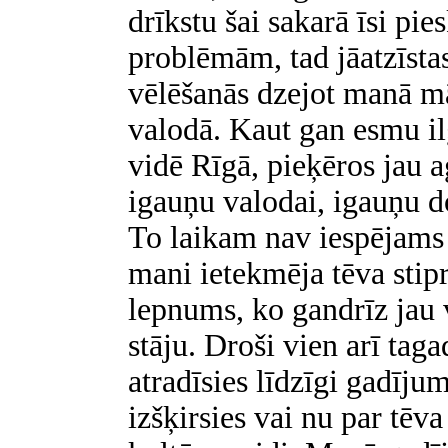
drīkstu šai sakarā īsi pie
problēmām, tad jāatzīsta
vēlēšanās dzejot manā māt
valodā. Kaut gan esmu il
vidē Rīgā, pieķēros jau a
igauņu valodai, igauņu d
To laikam nav iespējams l
mani ietekmēja tēva stipr
lepnums, ko gandrīz jau 
stāju. Droši vien arī tag
atradīsies līdzīgi gadīju
izšķirsies vai nu par tēv