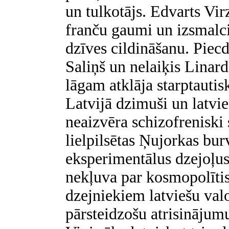
un tulkotājs. Edvarts Vir
franču gaumi un izsmalci
dzīves cildināšanu. Piec
Saliņš un nelaiķis Linar
lāgam atklāja starptauti
Latvijā dzimuši un latvie
neaizvēra schizofreniski
lielpilsētas Ņujorkas bur
eksperimentālus dzejoļus
nekļuva par kosmopolīti
dzejniekiem latviešu val
pārsteidzošu atrisinājum