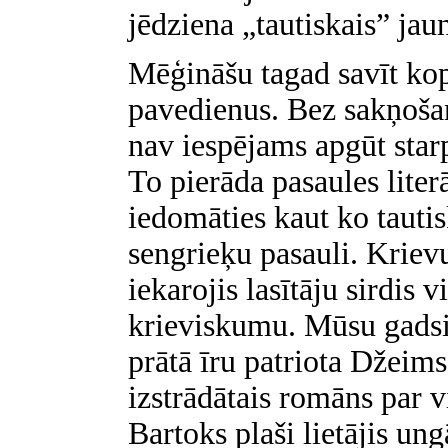
jēdziena „tautiskais” ja
Mēģināšu tagad savīt ko
pavedienus. Bez sakņošanā
nav iespējams apgūt starp
To pierāda pasaules literā
iedomāties kaut ko tauti
sengrieķu pasauli. Krie
iekarojis lasītāju sirdis v
krieviskumu. Mūsu gadsi
prātā īru patriota Džeims
izstrādātais romāns par 
Bartoks plaši lietājis un