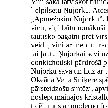
Viņi sāka latviskot trimd
lielpilsētu Ņujorku. Atce
„Apmežosim Ņujorku”. Dz
vien, viņi būtu nonākuši
tautisko pagātni pret vir
veidu, viņi arī nebūtu ra
lai ļautu Ņujorkai sevi u
donkichotiski pārdrošā 
Ņujorku savā un līdz ar t
Okeāna Velta Sniķere spēj
pārsteidzošu sintēzi, apv
noslēpumainajos kristall
ticējumus ar moderno fra