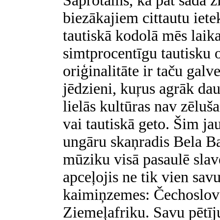
Saprotams, ka pat šādā zi
biezākajiem cittautu iete
tautiskā kodolā mēs lai
simtprocentīgu tautisku o
oriģinalitāte ir taču gal
jēdzieni, kuŗus agrāk da
lielās kultūras nav zēluš
vai tautiskā geto. Šim ja
ungāru skaņradis Bela Bar
mūziku visā pasaulē slav
apceļojis ne tik vien sav
kaimiņzemes: Čechoslova
Ziemeļafriku. Savu pētī