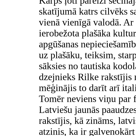
Karps ļoti pareizi secinā
skatījumā katrs cilvēks s
vienā vienīgā valodā. Ar
ierobežota plašāka kultu
apgūšanas nepieciešamība.
uz plašāku, teiksim, star
sāksies no tautiska kodo
dzejnieks Rilke rakstījis 
mēģinājis to darīt arī ita
Tomēr neviens viņu par 
Latviešu jaunās paaudze
rakstījis, kā zināms, latv
atzinis, ka ir galvenokārt