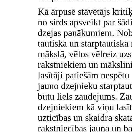
Kā ārpusē stāvētājs kriti
no sirds apsveikt par šād
dzejas panākumiem. Nobe
tautiskā un starptautiskā
mākslā, vēlos vēlreiz uzs
rakstniekiem un mākslin
lasītāji patiešām nespētu
jauno dzejnieku starptauti
būtu liels zaudējums. Z
dzejniekiem kā viņu lasī
uzticības un skaidra skata
rakstniecības jauna un 