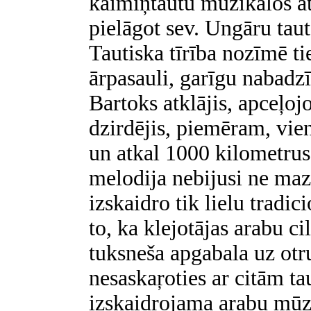
kaimiņtautu muzikālos at
pielāgot sev. Ungāru taut
Tautiska tīrība nozīmē tie
ārpasauli, garīgu nabadz
Bartoks atklājis, apceļoj
dzirdējis, piemēram, vi
un atkal 1000 kilometrus
melodija nebijusi ne maz
izskaidro tik lielu tradic
to, ka klejotājas arabu ci
tuksneša apgabala uz otr
nesaskaŗoties ar citām ta
izskaidrojama arabu mūz