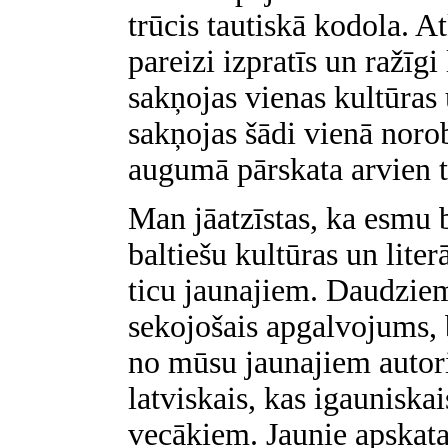
trūcis tautiskā kodola. At
pareizi izpratīs un ražīgi l
sakņojas vienas kultūras
sakņojas šādi vienā noro
augumā pārskata arvien t
Man jāatzīstas, ka esmu b
baltiešu kultūras un liter
ticu jaunajiem. Daudziem
sekojošais apgalvojums, 
no mūsu jaunajiem autorie
latviskais, kas igauniska
vecākiem. Jaunie apskata