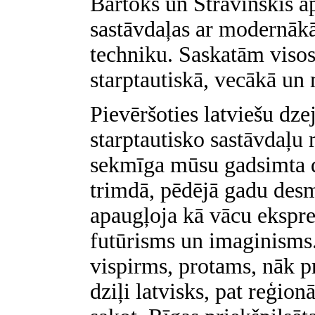
Bartoks un Stravinskis a
sastāvdaļas ar modernāk
techniku. Saskatām visos
starptautiskā, vecākā un
Pievēršoties latviešu dze
starptautisko sastāvdaļu 
sekmīga mūsu gadsimta d
trimdā, pēdējā gadu des
apaugļoja kā vācu ekspre
futūrisms un imaginisms.
vispirms, protams, nāk p
dziļi latvisks, pat reģion