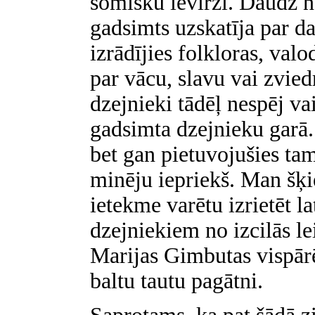
somisku ievirzi. Daudz no
gadsimts uzskatīja par da
izrādījies folkloras, val
par vācu, slavu vai zvie
dzejnieki tādēļ nespēj va
gadsimta dzejnieku garā.
bet gan pietuvojušies ta
minēju iepriekš. Man šķie
ietekme varētu izrietēt l
dzejniekiem no izcilās le
Marijas Gimbutas vispārē
baltu tautu pagātni.