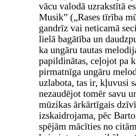
vācu valodā uzrakstītā es
Musik” („Rases tīrība mū
gandrīz vai neticamā se
lielā bagātība un daudzpu
ka ungāru tautas melodija
papildinātas, ceļojot pa
pirmatnīga ungāru melodi
uzlabota, tas ir, kļuvusi 
nezaudējot tomēr savu u
mūzikas ārkārtīgais dzī
izskaidrojama, pēc Bart
spējām mācīties no citām