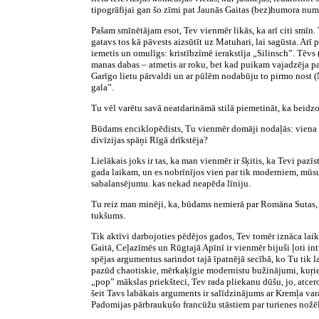
tipogrāfijai gan šo zīmi pat Jaunās Gaitas (bez)humora nu
Pašam smīnētājam esot, Tev vienmēr likās, ka arī citi smīn.
gatavs tos kā pāvests aizsūtīt uz Matuhari, lai sagūsta. Arī
iemetis un omulīgs: kristībzīmē ierakstīja „Silinsch”. Tēvs
manas dabas – atmetis ar roku, bet kad puikam vajadzēja pasi,
Garīgo lietu pārvaldi un ar pūlēm nodabūju to pirmo nost (
gala”.
Tu vēl varētu savā neatdarināmā stilā piemetināt, ka beidzo
Būdams enciklopēdists, Tu vienmēr domāji nodaļās: viena tā
divīzijas spāņi Rīgā drīkstēja?
Lielākais joks ir tas, ka man vienmēr ir šķitis, ka Tevi pa
gada laikam, un es nobrīnījos vien par tik moderniem, mūsu
sabalansējumu. kas nekad neapēda līniju.
Tu reiz man minēji, ka, būdams nemierā par Romāna Sutas, Tav
tukšums.
Tik aktīvi darbojoties pēdējos gados, Tev tomēr iznāca lai
Gaitā, Ceļazīmēs un Rūgtajā Apīnī ir vienmēr bijuši ļoti intr
spējas argumentus sarindot tajā īpatnējā secībā, ko Tu tik l
pazūd chaotiskie, mērkaķīgie modernistu bužinājumi, kuŗie
„pop” mākslas priekšteci, Tev rada pliekanu dūšu, jo, atcer
šeit Tavs labākais arguments ir salīdzinājums ar Kremļa vara
Padomijas pārbraukušo francūžu stāstiem par turienes nožēlo