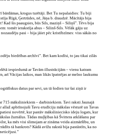
ī bārdāmas, krogus turētāji. Bet Tu nepalaidies: Tu biji
stīja Rīgā, Ģertrūdes, nē, Jāņa b. draudzē. Mācītājs bija
! Kad šis paaugsies, būs Sils, maziņš – Siliņš”. Tēvs bija
iem: tomēr ierakstīja abus – Silinš-Sils. Vēlāk gāju uz
ozaudēju pasi – bija jāiet pēc kristībzīmes: viss sākās no
ēju biedrības archīvi”. Bet kam kodīsi, to jau tikai zilās
brošētā iespiedumā ar Tavām illustrācijām – vienu katram
, arī Vācijas laikos, man likās īpatnējas ar melno laukumu
rāfiskus datus par sevi, un tā šodien tur šai ziņā ir
par 715 māksliniekiem – darbiniekiem. Tavi raksti Jaunajā
, ir allaž apbrīnojuši Tavu erudīciju mākslas vēsturē un Tavas
 patiesi novērtē, kur pastāv māksliniecisko ideju logats, kur
kslas žurnālus. Tādas muļķības kā Švittera atklāšanu par
bilst, ka mēs visi slimojam ar zināma veida aizmāršību, un
ādīts tā bankrots? Kādā avīžu rakstā bija pastāstīts, ka no
neticējusi.”