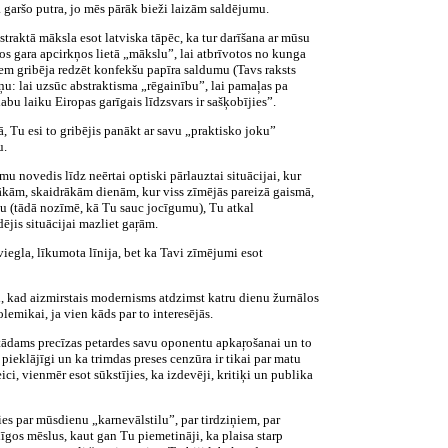
ā garšo putra, jo mēs pārāk bieži laizām saldējumu.
raktā māksla esot latviska tāpēc, ka tur darīšana ar mūsu
kos gara apcirkņos lietā „mākslu”, lai atbrīvotos no kunga
iem gribēja redzēt konfekšu papīra saldumu (Tavs raksts
ņu: lai uzsūc abstraktisma „rēgainību”, lai pamaļas pa
bu laiku Eiropas garīgais līdzsvars ir sašķobījies”.
, Tu esi to gribējis panākt ar savu „praktisko joku”
u.
 novedis līdz neērtai optiski pārlauztai situācijai, kur
ākām, skaidrākām dienām, kur viss zīmējās pareizā gaismā,
gu (tādā nozīmē, kā Tu sauc jocīgumu), Tu atkal
ējis situācijai mazliet gaŗām.
„viegla, līkumota līnija, bet ka Tavi zīmējumi esot
ad, kad aizmirstais modernisms atdzimst katru dienu žurnālos
olemikai, ja vien kāds par to interesējās.
ētādams precīzas petardes savu oponentu apkaŗošanai un to
 pieklājīgi un ka trimdas preses cenzūra ir tikai par matu
ci, vienmēr esot sūkstījies, ka izdevēji, kritiķi un publika
ies par mūsdienu „karnevālstilu”, par tirdziņiem, par
īgos mēslus, kaut gan Tu piemetināji, ka plaisa starp