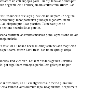
astatnēs un cēli šūpojas gaisā: Tu biji labākās domās par
uža degšanu, cīņu ar klišejām un stērķelētām krūtīm, kas
kus” uz audekla ar cīsiņu pirkstiem un kārpām uz deguna.
serijveidīgi ražot pastkaršu gubas paši gar savu nabu
a, lai iekaŗotu publikas prasības. Tu nebaidījies no
o neviens neuzdrošinās pateikt.
ošana profītam, abstraktās mākslas plūdu apzeltīšana lielajā
rnajā mākslā.
kādu mistiku Tu nekad neesi sludinājis un nekādā māņticībā
mas pētīdami, saredz Tavu tiešo, aso un nekļūdīgi dziļo
pacelies, kad vien vari. Laikam būs tāds garāks klusums,
o, par ārgalībām mūzejos, par ballēm galerijās un par
 Man ir aizdomas, ka Tu esi atgriezies aiz melno plankumu
blicēta Jaunās Gaitas numura lapa, neaprakstīta, neapzīmēta