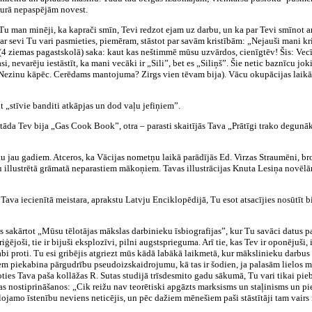
murā nepaspējām novest.
 Tu man minēji, ka kaprači smīn, Tevi redzot ejam uz darbu, un ka par Tevi smīnot ar
 par sevi Tu vari pasmieties, piemēram, stāstot par savām kristībām: „Nejauši mani kri
 (4 ziemas pagastskolā) saka: kaut kas neštimmē mūsu uzvārdos, cienīgtēv! Šis: Vecīt
 nevarēju iestāstīt, ka mani vecāki ir „Sili”, bet es „Siliņš”. Šie netic baznīcu jok
Nezinu kāpēc. Cerēdams mantojuma? Zirgs vien tēvam bija). Vācu okupācijas laikā n
t „stīvie banditi atkāpjas un dod vaļu jefiņiem”.
da Tev bija „Gas Cook Book”, otra – parasti skaitījās Tava „Prātīgi trako degunākod
zīstu jau gadiem. Atceros, ka Vācijas nometņu laikā parādījās Ed. Virzas Straumēni, 
 illustrētā grāmatā neparastiem mākoņiem. Tavas illustrācijas Knuta Lesiņa novēlām
a iecienītā meistara, aprakstu Latvju Enciklopēdijā, Tu esot atsacījies nosūtīt biog
ks sakārtot „Mūsu tēlotājas mākslas darbinieku īsbiografijas”, kur Tu savāci datus 
iģējoši, tie ir bijuši eksplozīvi, pilni augstsprieguma. Arī tie, kas Tev ir oponējuši
abi proti. Tu esi gribējis atgriezt mūs kādā labākā laikmetā, kur mākslinieku darbus
m piekabina pārgudrību pseudoizskaidrojumu, kā tas ir šodien, ja palasām lielos mā
oties Tava paša kollāžas R. Sutas studijā trīsdesmito gadu sākumā, Tu vari tikai pie
s nostiprināšanos: „Cik reižu nav teorētiski apgāzts marksisms un staļinisms un pier
jamo īstenību neviens neticējis, un pēc dažiem mēnešiem paši stāstītāji tam vairs 