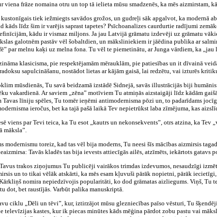
kur viena frāze nomaina otru un top tā ielieta mūsu smadzenēs, ka mēs aizmirstam, k
kustonīgais tiek iežmiegts savādos grožos, un gudreļi sāk apgalvot, ka modernā abst
ad kāds līdz šim ir varējis saprast tapetes? Psīchoanalizes caurdurtie radījumi zemā
efinīcijām, kādu ir vismaz miljons. Ja jau Latvijā grāmatu izdevēji uz grāmatu vāk
ākslas galotnēm pastāv vēl šobaltdien, un māksliniekiem ir jāēdina publika ar salmi
” par melnu kaķi uz melna fona. Tu vēl te piemetinātu, ar Junga vārdiem, ka „jau la
v zināma klasicisma, pie respektējamām mērauklām, pie patiesības un it dīvainā veidā
radoksu sapulcināšanu, nostādot lietas ar kājām gaisā, lai redzētu, vai izturēs kritik
lim mūsdienās, Tu savā beidzamā izstādē Sidnejā, savās illustrācijās biji humānismu
ku vakardienā. Ar saviem „zēna” motīviem Tu atmiņās aizstaigāji līdz kādām gaiš
zem Tavas līniju spēles, Tu tomēr ieņēmi antimodernisma pōzi un, to padarīdams jocī
ernisma ieročus, bet ka tajā pašā laikā Tev nepietrūkst laba zīmējuma, kas aizslīd
resē viens par Tevi teica, ka Tu esot „kautrs un nekonsekvents”, otrs atzina, ka Tev 
lā māksla”.
dams modernismu toreiz, kad tas vēl bija moderns, Tu neesi šīs mācības aizmirsis tag
aizmirsa: Tavās kladēs tas bija ievests attiecīgās ailēs, atzīmēts, iekārtots gatavs p
un Tavus trakos ziņojumus Tu publicēji vairākos trimdas izdevumos, nesaudzīgi izm
irsis un to tikai vēlāk atskārti, ka mēs esam kļuvuši pārāk nopietni, pārāk iecietīgi,
Kārkliņš nomira nepiedzīvojis popularitāti, ko dod grāmatas aizliegums. Viņš, Tu tei
 dot, bet raustījās. Varbūt palika manuskriptā.
vu ciklu „Dēli un tēvi”, kur, iztirzājot mūsu glezniecības paīso vēsturi, Tu šķendēj
 televīzijas kastes, kur ik piecas minūtes kāds mēģina pārdot zobu pastu vai māksl