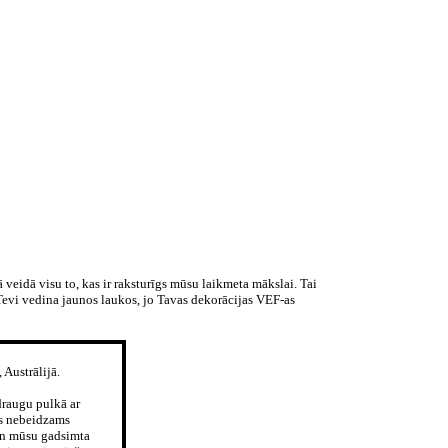
 veidā visu to, kas ir raksturīgs mūsu laikmeta mākslai. Tai
Tevi vedina jaunos laukos, jo Tavas dekorācijas VEF-as
 Austrālijā.
 draugu pulkā ar
ms nebeidzams
s un mūsu gadsimta