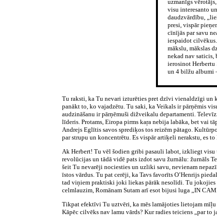
uzmanīgs vērotājs,
visu interesanto u
daudzvārdību, „lieš
presi, vispār pieņe
cīnījās par savu n
iespaidot cilvēkus
mākslu, mākslas dz
nekad nav saticis, 
ierosinot Herbertu 
un 4 bilžu albumi 
Tu raksti, ka Tu nevari izturēties pret dzīvi vienaldzīgi u
panākt to, ko vajadzētu. Tu saki, ka Veikals ir pārņēmis vis
audzināšanu ir pārņēmuši dižveikalu departamenti. Televīzij
līderis. Protams, Eiropa pirms kaŗa nebija labāka, bet vai tā
Andrejs Eglītis savos sprediķos tos reizēm pātago. Kultūrpolī
par strupu un koncentrētu. Es vispār artiķeli nerakstu, es to
Ak Herbert! Tu vēl šodien gribi pasauli labot, izkliegt visu
revolūcijas un tādā vidē pats izdot savu žurnālu: žurnāls Te
šeit Tu nevarēji nociesties un uzliki savu, nevienam nepazī
īstos vārdus. Tu pat cerēji, ka Tavs favorīts O’Henrijs pied
tad viņiem praktiski joki liekas pārāk nesolīdi. Tu jokoj
celmlauzim, Romānam Sutam arī esot bijusi luga „IN CAMER
Tikpat efektīvi Tu uztvēri, ka mēs lamājoties lietojam mīļ
Kāpēc cilvēks nav lamu vārds? Kur radies teiciens „par to j