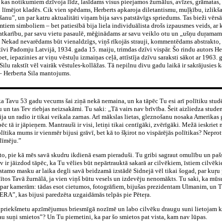
 kas notikumiem dzīvoja līdz, lasīdams visus pieejamos žurnālus, avīzes, grāmatas, 
n līmējot kladēs. Cik vien spēdams, Herberts apkaroja diletantismu, muļķību, izlikš
anu”, un par katru aktualitāti viņam bija savs patstāvīgs spriedums. Tas bieži vērsā
mtiem simboliem – bet patiesībā bija liela individuālista drošs izpausmes veids, ar 
eatkarību, par savu vietu pasaulē, mēģinādams ar savu veiklo otu un „ušņu duŗamam
. Nekad nevarēdams būt vienaldzīgs, viņš rīkojās strauji, kommentēdams abstrakto
īvi Padomju Latvijā, 1934. gada 15. maiju, trimdas dzīvi vispār. Šo rindu autors He
bet, iepazinies ar viņu vēstuļu izmaiņas ceļā, attīstīja dzīvu saraksti sākot ar 1963. 
Silu rakstīt vēl vairāk vēstules-kollāžas. Tā nepilnu divu gadu laikā ir sakrājusies
– Herberta Sila mantojums.
n ka Tavu 53 gadu vecums šai ziņā nekā nemaina, un ka tāpēc Tu esi arī polītiku stud
u un tas Tev riebjas neizsakāmi. Tu saki: „Tā vairs nav brīvība. Šeit aizliedza stude
a un radio ir tikai veikala zarnas. Arī mākslas lietas, gleznošanu nosaka Amerikas 
pēc tā ir jāpieņem. Mantrauši ir visi, letiņi tikai centīgāki, zvērīgāki. Mežā ieskriet
tika mums ir vienmēr bijusi grāvī, bet kā to šķirot no vispārējās polītikas? Neprotu r
 līmēju.”
 to, pie kā mēs savā skudru ikdienā esam pieraduši. Tu gribi sagraut omulību un pašs
v ir jāizdod tāpēc, ka Tu vēlies būt nepārtrauktā sakarā ar cilvēkiem, īstiem cilvēkie
stamo masku ar laika degli savā beidzamā izstādē Sidnejā vēl tikai šogad, par kuŗu 
alītos Tavā žurnālā, ja vien viņš būtu vesels un izdevēju nenomākts. Tu saki, ka mūsu
ies par kamerām: tādas esot cietumos, fotogrāfiem, bijušas prezidentam Ulmanim, un
A”, kas bijusi paredzēta uzgaidāmās telpās pie Pēteŗa.
u priekšmetu apzīmējumus briesmīgā nozīmē un labo cilvēku draugu suni lietojam kā 
au suņi smietos”? Un Tu piemetini, ka par šo smietos pat vista, kam nav lūpas.