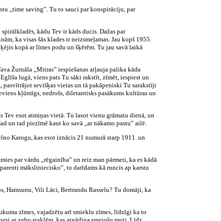
stu „time saving”. Tu to sauci par konspirāciju, par
o spirālkladēs, kādu Tev ir kāds ducis. Dažas par
inām, ka visas šās klades ir neizsmeļamas. Jau kopš 1955.
tiķējis kopā ar līmes podu un šķērēm. Tu jau savā laikā
 Tava Žurnāla „Mitras” iespiešanas atļauja palika kāda
īša lugā, viens pats Tu sāki rakstīt, zīmēt, iespiest un
 pasvītrājot sevišķas vietas un tā pakāpeniski Tu sarakstīji
viens kļūmīgs, nedrošs, diletantisks pasākums kultūras un
ls Tev esot atmiņas vietā. Tu lasot vienu grāmatu dienā, un
 šad un tad piezīmē kaut ko savā „ar nākamo pastu” ailē.
 Melno Karogu, kas esot iznācis 21 numurā starp 1911. un
amies par vārdu „rēgainība” un reiz man pārmeti, ka es kādā
ansparenti māksliniecisko”, to darīdams kā runcis ap karstu
ējos, Hamsunu, Vili Lāci, Bertrandu Rasselu? Tu domāji, ka
ukuma zīmes, vajadzētu arī smieklu zīmes, līdzīgi ka to
nesi ar zobu staklēm, kas atgādina smejošu muti. Līdz