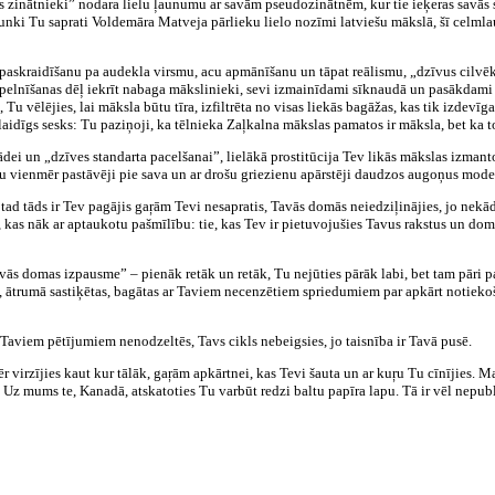
s zinātnieki” nodara lielu ļaunumu ar savām pseudozinātnēm, kur tie ieķeras savās s
runki Tu saprati Voldemāra Matveja pārlieku lielo nozīmi latviešu mākslā, šī celmla
 paskraidīšanu pa audekla virsmu, acu apmānīšanu un tāpat reālismu, „dzīvus cilvē
s pelnīšanas dēļ iekrīt nabaga mākslinieki, sevi izmainīdami sīknaudā un pasākdami 
 Tu vēlējies, lai māksla būtu tīra, izfiltrēta no visas liekās bagāžas, kas tik izdevīg
aidīgs sesks: Tu paziņoji, ka tēlnieka Zaļkalna mākslas pamatos ir māksla, bet ka t
ādei un „dzīves standarta pacelšanai”, lielākā prostitūcija Tev likās mākslas izmant
 vienmēr pastāvēji pie sava un ar drošu griezienu apārstēji daudzos augoņus mode
, tad tāds ir Tev pagājis gaŗām Tevi nesapratis, Tavās domās neiedziļinājies, jo ne
na, kas nāk ar aptaukotu pašmīlību: tie, kas Tev ir pietuvojušies Tavus rakstus un do
rīvās domas izpausme” – pienāk retāk un retāk, Tu nejūties pārāk labi, bet tam pāri 
s, ātrumā sastiķētas, bagātas ar Taviem necenzētiem spriedumiem par apkārt notiekoš
r Taviem pētījumiem nenodzeltēs, Tavs cikls nebeigsies, jo taisnība ir Tavā pusē.
nmēr virzījies kaut kur tālāk, gaŗām apkārtnei, kas Tevi šauta un ar kuŗu Tu cīnījies.
e. Uz mums te, Kanadā, atskatoties Tu varbūt redzi baltu papīra lapu. Tā ir vēl nepu