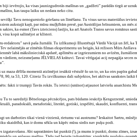
 biji ievērojis, ka visas jaunizgudrotās mašīnas un „gadžeti” parādās tirgū ar uzrak
 mašīnu, kas taupa laiku un nedara neko citu.
, it sevišķi Tavu nenogurstošo griešanu un līmēšanu. Tu visus savus materiālus ieviet
oksiem aukstajā kaŗā, par mūsu muļķībām presē, par Austrālijas brīnumiem, un mēs z
n sakies, ka esmot (Tavs izteiciens) lasījis, ka arī Anatols Transs savus romānus sas
 visu kopā salīmējot ar klīsteri.
ru-redaktoru” savā paša žurnālā. Tu izlīkumoji Illustrētajā Vārdā Vācijā un žēl, ka
v nelaimējās ar zīmētās filmas eksperimentu un beigās, kā režisors Mūrs Anšlava Egl
 vienmēr labā mākslinieciskā apdarē, aplīmētu ar izgriezumiem no avīzēm, žurnāliem,
em vārdiem, neizsmeļamu JĒLVIELAS krātuvi. Tavai vērīgajai acij nepagāja secen ne
u”.
ā uz maza dēlīša momentā atzīmējot iesāktā vēstulē šo un to, un ka otrs papīra gaba
, 90, ta 53, 120. Citreiz Tu izvilkumus dali subjektos, bet aktīvas sarakstes laikā
mēts: fakti ir trumpji Tavās rokās. Tu ieteici (smīnot) atjaunot latviešu anarchistu
, tādu Tu to saredzēji Bēnelonga pēcnācējos, pats būdams iesācējs Ķengurzemē, smied
ktuāli, paradoksāli, metaforiski, literāri, gotiski, izspēlēti, skaudri, konfluenti, tr
 augt un darboties tikai vienā virzienā, rietumu vai austrumu? Ieskaitot Sartru, mūs
etiku skaidrībā, kas ir domu sēkla un kāpēc mūsu sirdis nav puķu podi.
 izgatavošanu. Abi sapratāmies šai punktā (!), ja mums ir punkti, domu zīmes, izsa
not smieklu un aplausu mašīnu. Tādu tad beigās izdomājām; vienkāršu pusloku–pusmē