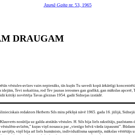
Jaunā Gaita
nr. 53, 1965
AM DRAUGAM
rētās vēstules-avīzes vairs nepienāks, tās kuŗās Tu savedi kopā ārkārtīgi koncentrētā
 idejām, Tevi nokaitina, rod Tev jaunas ierosmes gan grafikā, gan mākslas apcerē, 
dā kritiķi novērtēja Tavas gleznas 1954. gadā Sidnejas izstādē.
inieciskais redaktors Herberts Sils mira pēkšņā nāvē 1965. gada 16. jūlijā, Sidnejā,
lauverts nosūtīja uz galda atstātās vēstules. H. Sils bija liels rakstītājs, pazīstams
m vēstulēm-avīzēm,” kuŗas viņš nosauca par „vienīgo brīvā vārda izpausmi”. Būda
u savijējs, viņš bija arī liels humānists, individuālisma sapratējs, mākslas vērtētāj