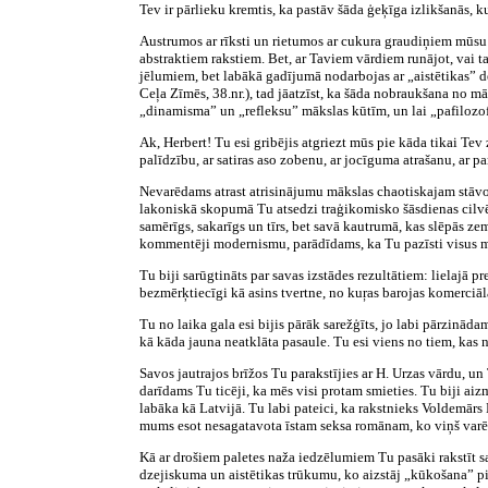
Tev ir pārlieku kremtis, ka pastāv šāda ģeķīga izlikšanās, 
Austrumos ar rīksti un rietumos ar cukura graudiņiem mūsu 
abstraktiem rakstiem. Bet, ar Taviem vārdiem runājot, vai t
jēlumiem, bet labākā gadījumā nodarbojas ar „aistētikas” d
Ceļa Zīmēs, 38.nr.), tad jāatzīst, ka šāda nobraukšana no m
„dinamisma” un „refleksu” mākslas kūtīm, un lai „pafilozofē
Ak, Herbert! Tu esi gribējis atgriezt mūs pie kāda tikai Te
palīdzību, ar satiras aso zobenu, ar jocīguma atrašanu, ar pa
Nevarēdams atrast atrisinājumu mākslas chaotiskajam stāvok
lakoniskā skopumā Tu atsedzi traģikomisko šāsdienas cilvē
samērīgs, sakarīgs un tīrs, bet savā kautrumā, kas slēpās 
kommentēji modernismu, parādīdams, ka Tu pazīsti visus mod
Tu biji sarūgtināts par savas izstādes rezultātiem: lielajā p
bezmērķtiecīgi kā asins tvertne, no kuŗas barojas komerciā
Tu no laika gala esi bijis pārāk sarežģīts, jo labi pārzinā
kā kāda jauna neatklāta pasaule. Tu esi viens no tiem, kas ne
Savos jautrajos brīžos Tu parakstījies ar H. Urzas vārdu, 
darīdams Tu ticēji, ka mēs visi protam smieties. Tu biji aizm
labāka kā Latvijā. Tu labi pateici, ka rakstnieks Voldemārs 
mums esot nesagatavota īstam seksa romānam, ko viņš varētu
Kā ar drošiem paletes naža iedzēlumiem Tu pasāki rakstīt sa
dzejiskuma un aistētikas trūkumu, ko aizstāj „kūkošana” pie