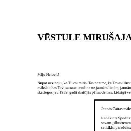
VĒSTULE MIRUŠAJ
Mīļo Herbert!
Nupat uzzināju, ka Tu esi miris. Tas nozīmē, ka Tavas illust
mākslai, kas Tevi satrauc, modina uz jaunām lietām, jaunām
skatlogos jau 1939. gadā skaitījās pārmodernas. Līdzīgā vei
Jaunās Gaitas māksl
Redaktors Spodris K
savām „illustrētā
satiriķis, paradoks