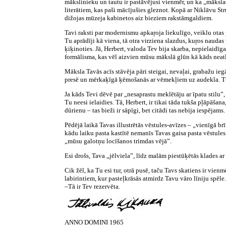
mākslinieku un tautu ir pastāvējusi vienmēr, un ka „māksla
literātiem, kas paši mācījušies gleznot. Kopā ar Niklāvu St
dižojas mūzeja kabinetos aiz bieziem rakstāmgaldiem.
Tavi raksti par modernismu apkaŗoja liekulīgo, veiklu otas
Tu aprādīji kā viena, tā otra virziena slazdus, kuŗos nauda
ķiķinoties. Jā, Herbert, valoda Tev bija skarba, nepielaidīga,
formālisma, kas vēl aizvien mūsu mākslā glūn kā kāds neatl
Māksla Tavās acīs stāvēja pāri steigai, nevaļai, grabažu ieg
presē un mērkaķīgā ķēmošanās ar vēmekļiem uz audekla. Tu
Ja kāds Tevi dēvē par „nesaprastu meklētāju ar īpatu stilu”
Tu neesi ielaidies. Tā, Herbert, ir tikai tāda tukša pļāpāša
dūrienu – tas bieži ir sāpīgi, bet citādi tas nebija iespējams.
Pēdējā laikā Tavas illustrētās vēstules-avīzes – „vienīgā b
kādu laiku pasta kastītē nemanīs Tavas gaisa pasta vēstule
„mūsu galotņu locīšanos trimdas vējā”.
Esi drošs, Tava „jēlviela”, līdz malām piestūķētās klades a
Cik žēl, ka Tu esi tur, otrā pusē, taču Tavs skatiens ir vie
labirintiem, kur pasteļkrāsās atmirdz Tavu vāro līniju spēl
–Tā ir Tev rezervēta.
ANNO DOMINI 1965