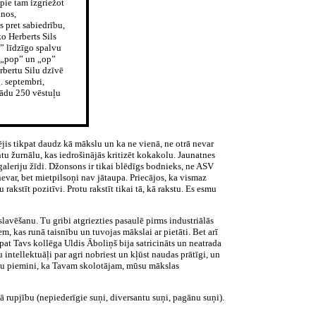
pie tam izgriežot
anos,
s pret sabiedrību,
ko Herberts Sils
” līdzīgo spalvu
, „pop” un „op”
rbertu Silu dzīvē
g. septembri,
 kādu 250 vēstuļu
ējis tikpat daudz kā mākslu un ka ne vienā, ne otrā nevar
ntu žurnālu, kas iedrošinājās kritizēt kokakolu. Jaunatnes
galeriju žīdi. Džonsons ir tikai blēdīgs bodnieks, ne ASV
 nevar, bet mietpilsoņi nav jātaupa. Priecājos, ka vismaz
akstīt pozitīvi. Protu rakstīt tikai tā, kā rakstu. Es esmu
lavēšanu. Tu gribi atgriezties pasaulē pirms industriālās
m, kas runā taisnību un tuvojas mākslai ar pietāti. Bet arī
pat Tavs kollēga Uldis Āboliņš bija satricināts un neatrada
 intellektuāļi par agri nobriest un kļūst naudas prātīgi, un
 Tu piemini, ka Tavam skolotājam, mūsu mākslas
rupjību (nepiederīgie suņi, diversantu suņi, pagānu suņi).