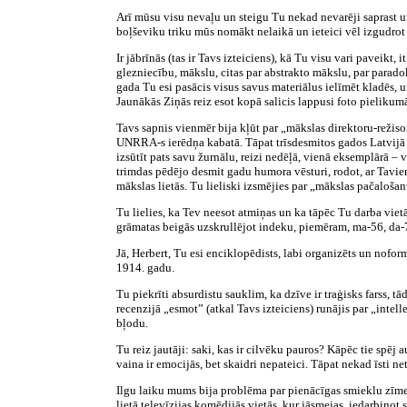
Arī mūsu visu nevaļu un steigu Tu nekad nevarēji saprast un
boļševiku triku mūs nomākt nelaikā un ieteici vēl izgudrot
Ir jābrīnās (tas ir Tavs izteiciens), kā Tu visu vari paveikt
glezniecību, mākslu, citas par abstrakto mākslu, par parad
gada Tu esi pasācis visus savus materiālus ielīmēt kladēs, u
Jaunākās Ziņās reiz esot kopā salicis lappusi foto pielikumā,
Tavs sapnis vienmēr bija kļūt par „mākslas direktoru-režiso
UNRRA-s ierēdņa kabatā. Tāpat trīsdesmitos gados Latvijā Te
izsūtīt pats savu žurnālu, reizi nedēļā, vienā eksemplārā –
trimdas pēdējo desmit gadu humora vēsturi, rodot, ar Tavi
mākslas lietās. Tu lieliski izsmējies par „mākslas pačalošan
Tu lielies, ka Tev neesot atmiņas un ka tāpēc Tu darba viet
grāmatas beigās uzskrullējot indeku, piemēram, ma-56, da-78
Jā, Herbert, Tu esi enciklopēdists, labi organizēts un nofor
1914. gadu.
Tu piekrīti absurdistu sauklim, ka dzīve ir traģisks farss
recenzijā „esmot” (atkal Tavs izteiciens) runājis par „intelle
bļodu.
Tu reiz jautāji: saki, kas ir cilvēku pauros? Kāpēc tie spēj
vaina ir emocijās, bet skaidri nepateici. Tāpat nekad īsti n
Ilgu laiku mums bija problēma par pienācīgas smieklu zīmes
lietā televīzijas komēdijās vietās, kur jāsmejas, iedarbi