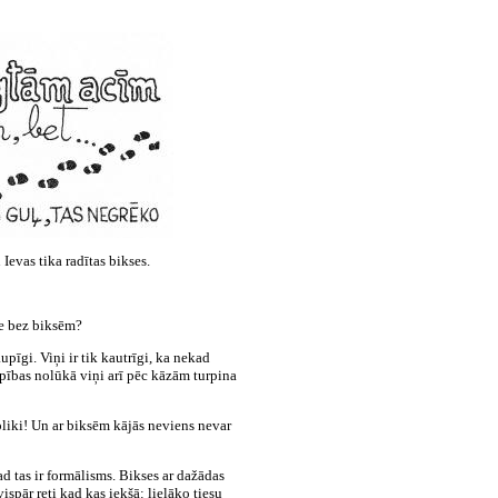
evas tika radītas bikses.
ce bez biksēm?
upīgi. Viņi ir tik kautrīgi, ka nekad
aupības nolūkā viņi arī pēc kāzām turpina
pliki! Un ar biksēm kājās neviens nevar
Tad tas ir formālisms. Bikses ar dažādas
spār reti kad kas iekšā: lielāko tiesu