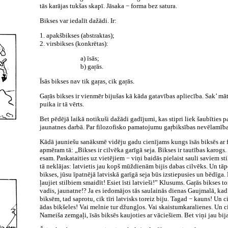
tās karājas tukšas skapī. Jāsaka − forma bez satura.
Bikses var iedalīt dažādi. Ir:
1. apakšbikses (abstraktas);
2. virsbikses (konkrētas):
a) īsās;
b) gaŗās.
Īsās bikses nav tik gaŗas, cik gaŗās.
Gaŗās bikses ir vienmēr bijušas kā kāda gatavības apliecība. Sak’ māt
puika ir tā vērts.
Bet pēdējā laikā notikuši dažādi gadījumi, kas stipri liek šaubīties p
jaunatnes darbā. Par filozofisko pamatojumu gaŗbiksības nevēlamībai
Kādā jauniešu sanāksmē vidēju gadu cienījams kungs īsās biksēs ar 
apmēram tā: „Bikses ir cilvēka garīgā seja. Bikses ir tautības karogs. 
esam. Paskataities uz vietējiem − viņi baidās pielaist sauli saviem st
tā neklājas: latvietis jau kopš mūždienām bijis dabas cilvēks. Un tāp
bikses, jūsu īpatnējā latviskā garīgā seja būs izstiepusies un bēdīga. 
ļaujiet stilbiem smaidīt! Esiet īsti latvieši!” Klusums. Gaŗās bikses 
vadis, jaunatne!? Ja es iedomājos tās saulainās dienas Gaujmalā, kad 
biksēm, tad saprotu, cik tīri latvisks toreiz biju. Tagad − kauns! Un ci
ādas bikšeles! Vai melnie tur džungļos. Vai skaistumkaralienes. Un cik
Nameiša zemgaļi, īsās biksēs kaujoties ar vāciešiem. Bet viņi jau bija