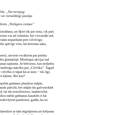
pēdu. „Vai nevajag
 un vienaldzīgi jautāja
udents „Nelūgtos ciemos”
ināšana, un šķiet tik pat sena, cik pati
tas vai arī izlasītas, bet visvairāk tad,
 visām nepatikām pret cilvēcīgu
eki spēcīgi vien, kā dziesma saka,
toreiz, saviem vecākiem par prieku
ēts ģimnāzijā. Minētajai akcijai tad
šanas sajūsmu. Ar brēcienu, kas nedarītu
 Trauberga mācību par „Cilvēku”. Tagad
cilvēku ir tāpat kā ar auto − tik ilgi,
ies kļūme. Bet kur?
iepilda grāmatu plauktus mājās,
audz pārcilā, bet mājās tās galvenokārt
, lai tās nenolietotos, lasāmvielai
lūkos mēdz grāmatas kaudzēs it kā
 izdevējiem pasūtinot, gadās, ka uz
pārsedzot ar tām rūgušpiena un krējuma