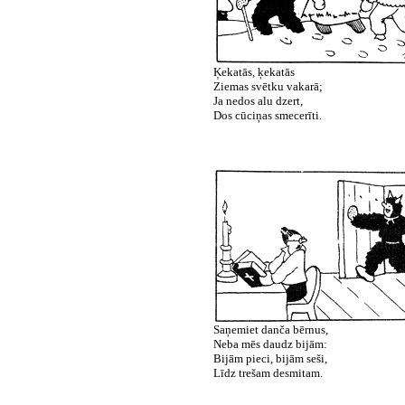
Ķekatās, ķekatās
Ziemas svētku vakarā;
Ja nedos alu dzert,
Dos cūciņas smecerīti.
Saņemiet danča bērnus,
Neba mēs daudz bijām:
Bijām pieci, bijām seši,
Līdz trešam desmitam.