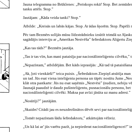
Jauna telegramma no Brūklenes: „Periskops rokā! Stop. Bet zemūden
tanku attēls. Stop.”
Jautājam: „Kāda veida tanki? Stop.”
Atbilde: „Kreisās un labās kājas. Stop. Ar ādas šņorēm. Stop. Papēži
Pēc tam Bezmērs solījās mūsu līdzstrādnieku izsūtīt trimdā uz Aļasku,
sagādājis interviju ar „Amerikas Nestvēša” šefredaktoru Aliģertu Zie
„Kas tas tāds?” Bezmērs jautāja.
„Tas ir tas vīrs, kas mani pataisīja par nacionālinteliģentu cilvēku,” t
„Nepazīstam,” atbildējām. Bet kāds ieprasījās: „Kā tad tā pataisīšan
„Ak, ļoti vienkārši!” teica puisis. „Šefredaktors Ziepiņš atsūtīja man
un tad. Jūs esat viena inteliģenta persona un tāpēc nosūtu Jums „Nes
klāt otra pastkarte: Jūs nu esat saņēmis „Nestvēsi” (nudien, nebiju vē
Jaunajā paaudzē ir daudz pušinteliģentu, pusnacionālu personu, bet ti
nacionālinteliģenti cilvēki. Maksa par avīzi jāsūta uz manu adresi.”
„Nosūtīji?” jautājām.
„Skaidrs! Citādi jau es neuzdrošinātos dēvēt sevi par nacionālinteli
„Tomēr nepazīstam šādu šefredaktoru,” atkārtojām vēlreiz.
„Un kā lai ar’ jūs varētu pazīt, ja nepiederat nacionālinteligencei!” i