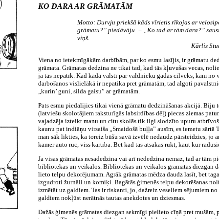
KO DARA AR GRĀMATĀM
Motto: Durvju priekšā kāds vīrietis rīkojas ar velosi
grāmatu?” piedāvāju. − „Ko tad ar tām dara?” sausi
viņš.
Kārlis St
Viena no ietekmīgākām darbībām, par ko esmu lasījis, ir grāmatu dedz
grāmata. Grāmatas dedzina ne tikai tad, kad tās kļuvušas vecas, nolieto
ja tās nepatīk. Kad kādā valstī par valdnieku gadās cilvēks, kam no
darbošanos vislielākā ir nepatika pret grāmatām, tad algoti pavalstni
„kurin’ guni, silda gaisu” ar grāmatām.
Pats esmu piedalījies tikai vienā grāmatu dedzināšanas akcijā. Biju 
(latviešu skolotājiem raksturīgās labsirdības dēļ) piecas ziemas patur
vajadzēja izteikt manu un citu skolās tik ilgi slodzīto upuru atbrīvo
kaunu pat indiāņu virsaiša „Smaidošā buļļa” ausīm, es iemetu sārtā
man sāk likties, ka toreiz būšu savā izvēlē nedaudz pārsteidzies, jo ar 
kamēr auto rūc, viss kārtībā. Bet kad tas atsakās rūkt, kaut kur radus
Ja visas grāmatas nesadedzina vai arī nededzina nemaz, tad ar tām p
bibliotēkās un veikalos. Bibliotēkās un veikalos grāmatas diezgan d
lieto telpu dekorējumam. Agrāk grāmatas mēdza daudz lasīt, bet tagad
izgudroti žurnāli un komiķi. Bagātās ģimenēs telpu dekorēšanas no
izmētāt uz galdiem. Tas ir riskanti, jo, dažreiz veseliem sējumiem no
galdiem nokļūst nerātnās tautas anekdotes un dziesmas.
Dažās ģimenēs grāmatas diezgan sekmīgi pielieto cīņā pret mušām, 