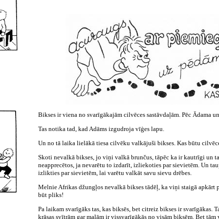
Bikses ir viena no svarīgākajām cilvēces sastāvdaļām. Pēc Ādama un I
Tas notika tad, kad Adāms izgudroja vīģes lapu.
Un no tā laika lielākā tiesa cilvēku valkājuši bikses. Kas būtu cilvē
Skoti nevalkā bikses, jo viņi valkā brunčus, tāpēc ka ir kautrīgi un ta
neapprecētos, ja nevarētu to izdarīt, izliekoties par sievietēm. Un t
izlikties par sievietēm, lai varētu valkāt savu sievu drēbes.
Melnie Afrikas džungļos nevalkā bikses tādēļ, ka viņi staigā apkārt 
būt pliks!
Pa laikam svarīgāks tas, kas biksēs, bet citreiz bikses ir svarīgākas. 
krāsas svītrām gar malām ir vissvarīgākās no visām biksēm. Bet tām vi