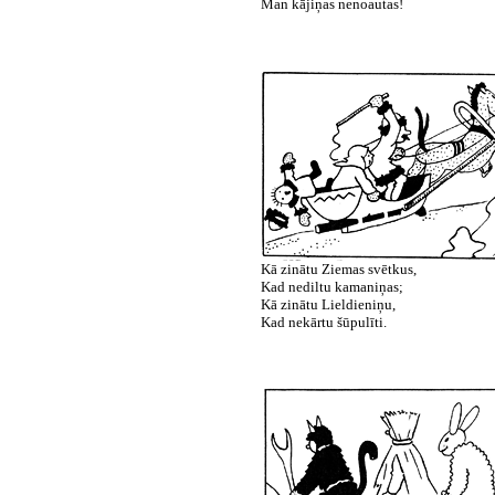
Man kājiņas nenoautas!
Kā zinātu Ziemas svētkus,
Kad nediltu kamaniņas;
Kā zinātu Lieldieniņu,
Kad nekārtu šūpulīti.