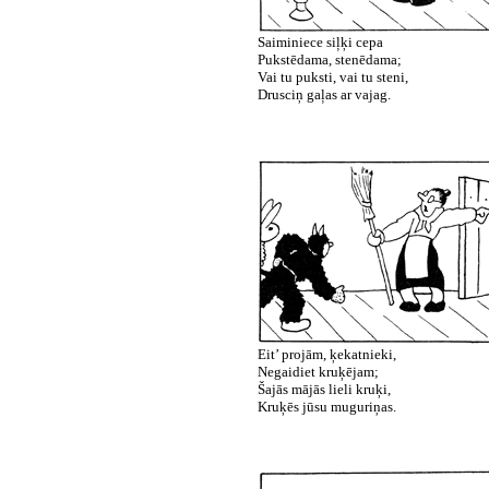
Saiminiece siļķi cepa
Pukstēdama, stenēdama;
Vai tu puksti, vai tu steni,
Drusciņ gaļas ar vajag.
Eit’ projām, ķekatnieki,
Negaidiet kruķējam;
Šajās mājās lieli kruķi,
Kruķēs jūsu muguriņas.