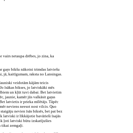
e vairs netaupa drēbes, jo zina, ka
ar gaŗo bikšu nākotni trimdas latviešu
, jā, kaitīgumam, raksta no Lansingas.
fauniski veidotām kājām teicis
Jo īsākas bikses, jo latviskāki mēs
ilbiem un kļūt tuvi dabai. Bet latvietim
ēc, jaunie, kamēr jūs valkāsit gaŗas
Bet latvietis ir prieka mīlētājs. Tāpēc
tomēr neviens neesot nost vilcis. Quo
staigāju nevien īsās biksēs, bet pat bez
k latviski ir līkkājotie bavārieši īsajās
 ļoti latviski būtu izskatījušies
 tikai zemgaļi.