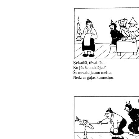
Ķekatīši, tēvainīsi,
Ko jūs še meklējat?
Še nevaid jaunu meitu,
Nedz ar gaļas kumosiņu.