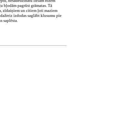
ieptu, nesadedzinātu lielām rozēm
ļu bļodām pagrūst grāmatas. Tā
a, zīdaiņiem un citiem ļoti maziem
ā dažreiz izdodas saglābt klusumu pie
n saplēsta.