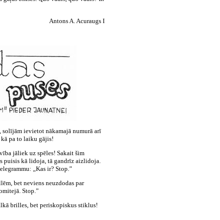
Antons
A. Acuraugs I
u, solījām ievietot nākamajā numurā arī
kā pa to laiku gājis!
vība jāliek uz spēles! Sakait šim
 puisis kā lidoja, tā gandrīz aizlidoja.
elegrammu: „Kas ir? Stop.”
illēm, bet neviens neuzdodas par
omitejā. Stop.”
ā brilles, bet periskopiskus stiklus!