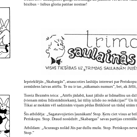
bixibus − īsibus gloria patriae nostrae!
Iepriekšējās „Skabargās”, atsaucoties lasītāju interesei par Periskop
zemūdens laivas attēlu. Te nu ir tas „nākamais numurs”, bet, ak žēlīt, 
Toreiz Bezmērs teica: „Attēls jādabū, kaut jālido ar lidmašīnu un dzī
(vienam mūsu līdzstrādniekam), lai tūliņ izlido no redakcijas!” Un šis
Tikai ar mokām vēl sadzinām viņam pēdas Brūklenē un tūdaļ sitām t
Šis atbildēja: „Sagatavojieties ļaunākam! Stop. Ķeru ciet visus ar br
Periskopu. Stop. Draud nosūdzēt „Skabargas” savas partijas centrālk
Atbildam: „Acuraugs nolād Jūs par dullu mušu. Stop. Periskops nevalk
Stop.”