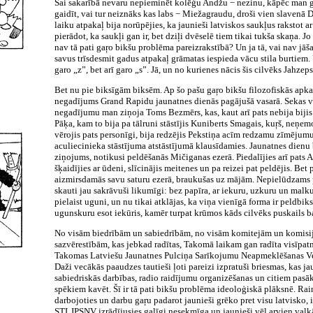
Šai sakarībā nevaru nepieminēt kolēģu Andžu − nezinu, kāpēc man gr
gaidīt, vai tur neiznāks kas labs − Miežagraudu, droši vien slavenā
laiku atpakaļ bija norūpējies, ka jaunieši latviskos saukļus rakstot a
pierādot, ka saukļi gan ir, bet dziļi dvēselē tiem tikai tukša skaņa. Jo 
nav tā pati gaŗo bikšu problēma pareizrakstībā? Un ja tā, vai nav jāš
savus trīsdesmit gadus atpakaļ grāmatas iespieda vācu stila burtiem. 
garo „z”, bet arī garo „s”. Jā, un no kurienes nācis šis cilvēks Jahzep
Bet nu pie biksīgām biksēm. Ap šo pašu gaŗo bikšu filozofiskās apkaro
negadījums Grand Rapidu jaunatnes dienās pagājušā vasarā. Sekas vē
negadījumu man ziņoja Toms Bezmērs, kas, kaut arī pats nebija bijis k
Pāķa, kam to bija pa tālruni stāstījis Kuniberts Smagais, kuŗš, neņem
vērojis pats personīgi, bija redzējis Pekstiņa acīm redzamu zīmējumu
aculiecinieka stāstījuma atstāstījumā klausīdamies. Jaunatnes dienu b
ziņojums, notikusi peldēšanās Mičiganas ezerā. Piedalījies arī pats A
šķaidījies ar ūdeni, slīcinājis meitenes un pa reizei pat peldējis. Bet 
aizmirsdamās savu saturu ezerā, braukušas uz mājām. Nepielūdzams 
skauti jau sakrāvuši likumīgi: bez papīra, ar iekuru, uzkuru un malku
pielaist uguni, un nu tikai atklājas, ka viņa vienīgā forma ir peldbiks
ugunskuru esot iekūris, kamēr turpat krūmos kāds cilvēks puskails ba
No visām biedrībām un sabiedrībām, no visām komitejām un komisi
sazvērestībām, kas jebkad radītas, Takomā laikam gan radīta visīpat
Takomas Latviešu Jaunatnes Pulciņa Sarīkojumu Neapmeklēšanas Vei
Daži vecākās paaudzes tautieši ļoti pareizi izpratuši briesmas, kas j
sabiedriskās darbības, radio raidījumu organizēšanas un citiem pas
spēkiem kavēt. Šī ir tā pati bikšu problēma ideoloģiskā plāksnē. Rain
darbojoties un darbu gaŗu padarot jaunieši grēko pret visu latvisko, i
STLJPSNV izrādījusies galīgi nesekmīga un jaunieši vēl arvien valkā