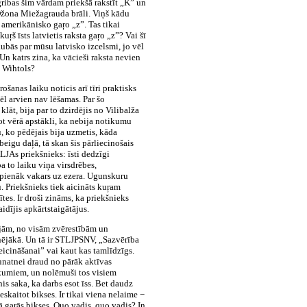
ibas šim vārdam priekšā rakstīt „K” un
 Džona Miežagrauda brāli. Viņš kādu
r amerikānisko gaŗo „z”. Tas tikai
kuŗš īsts latvietis raksta gaŗo „z”? Vai šī
aubās par mūsu latvisko izcelsmi, jo vēl
Un katrs zina, ka vācieši raksta nevien
s Wihtols?
šanas laiku noticis arī tīri praktisks
l arvien nav lēšamas. Par šo
lāt, bija par to dzirdējis no Vilibalža
ot vērā apstākli, ka nebija notikumu
, ko pēdējais bija uzmetis, kāda
eigu daļā, tā skan šis pārliecinošais
LJAs priekšnieks: īsti dedzīgi
pa to laiku viņa virsdrēbes,
pienāk vakars uz ezera. Ugunskuru
. Priekšnieks tiek aicināts kuŗam
ītes. Ir droši zināms, ka priekšnieks
idījis apkārtstaigātājus.
jām, no visām zvērestībām un
nējākā. Un tā ir STLJPSNV, „Sazvērība
cināšanai” vai kaut kas tamlīdzīgs.
aunatnei draud no pārāk aktīvas
ākumiem, un nolēmuši tos visiem
is saka, ka darbs esot īss. Bet daudz
eskaitot bikses. Ir tikai viena nelaime −
 gaŗās bikses. Quo vadis, quo vadis? In