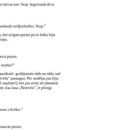
s laivas nav. Stop. Ieguvumā divu
 nedaudz nošķiebušies. Stop.”
 bet acīgais puisis pa to laiku bija
piņu.
eica puisis.
a notika?”
 pastkarti: godājamais tāds un tāds, tad
tvēša” paraugus. Pēc nedēļas jau bija
l saņēmis!), bet par avīzi arī jāmaksā.
e, kas lasa „Nestvēsi”, ir pilnīgi
ģentu cilvēku.”
esaucās puisis.