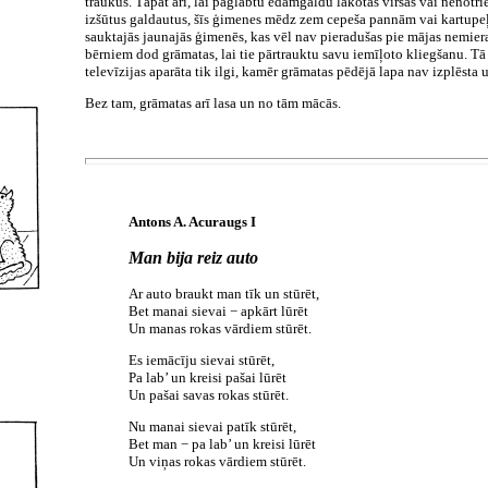
traukus. Tāpat arī, lai paglābtu ēdamgaldu lakotās virsas vai nenotr
izšūtus galdautus, šīs ģimenes mēdz zem cepeša pannām vai kartupe
sauktajās jaunajās ģimenēs, kas vēl nav pieradušas pie mājas nemier
bērniem dod grāmatas, lai tie pārtrauktu savu iemīļoto kliegšanu. T
televīzijas aparāta tik ilgi, kamēr grāmatas pēdējā lapa nav izplēsta u
Bez tam, grāmatas arī lasa un no tām mācās.
Antons A. Acuraugs I
Man bija reiz auto
Ar auto braukt man tīk un stūrēt,
Bet manai sievai − apkārt lūrēt
Un manas rokas vārdiem stūrēt.
Es iemācīju sievai stūrēt,
Pa lab’ un kreisi pašai lūrēt
Un pašai savas rokas stūrēt.
Nu manai sievai patīk stūrēt,
Bet man − pa lab’ un kreisi lūrēt
Un viņas rokas vārdiem stūrēt.