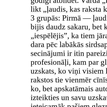
godīgi atbildēt. Vārda „
likt „ļaudis, kas raksta 
3 grupās: Pirmā — ļaud
bijis daudz sakaru, bet 
„iespēlējis”, ka tiem jār
dara pēc labākās sirdsap
secinājumi ir itin pareiz
profesionāļi, kam par g
uzskats, ko viņi visiem 
rakstos tie vienmēr cīnī
ko, bet apskatāmais aut
izteikties un savu uzska
ieteicamāk pašiem glezn