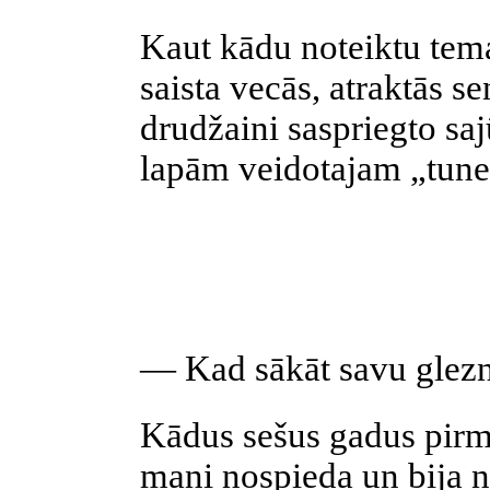
Kaut kādu noteiktu tema
saista vecās, atraktās s
drudžaini saspriegto saj
lapām veidotajam „tune
— Kad sākāt savu glezno
Kādus sešus gadus pirm
mani nospieda un bija n