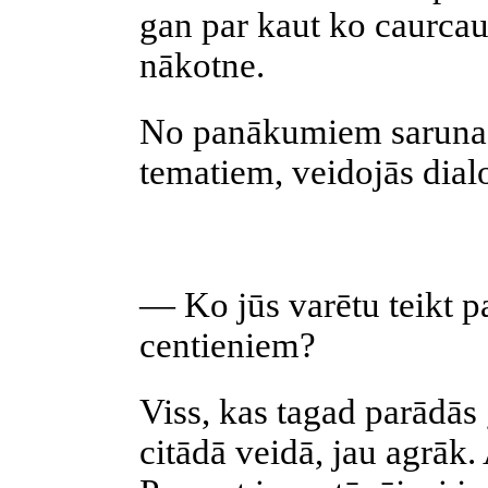
gan par kaut ko caurca
nākotne.
No panākumiem saruna a
tematiem, veidojās dial
— Ko jūs varētu teikt p
centieniem?
Viss, kas tagad parādās g
citādā veidā, jau agrāk. 