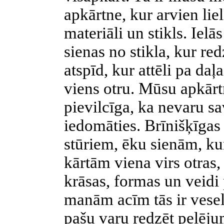
apkārtne, kur arvien lie
materiāli un stikls. Ielā
sienas no stikla, kur re
atspīd, kur attēli pa daļ
viens otru. Mūsu apkārtn
pievilcīga, ka nevaru s
iedomāties. Brīnišķīgas
stūriem, ēku sienām, kur
kārtām viena virs otras,
krāsas, formas un veidi
manām acīm tās ir vesel
pašu varu redzēt pelēj