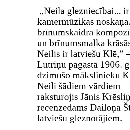
„Neila glezniecībai... ir
kamermūzikas noskaņa.
brīnumskaidra kompozī
un brīnumsmalka krāsās
Neilis ir latviešu Klē,”
Lutriņu pagastā 1906. 
dzimušo mākslinieku Kā
Neili šādiem vārdiem
raksturojis Jānis Krēsliņ
recenzēdams Dailoņa Št
latviešu gleznotājiem.