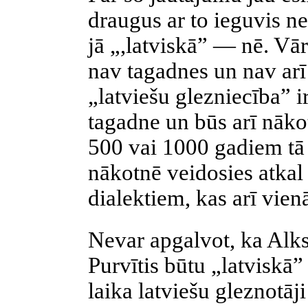
draugus ar to ieguvis 
jā „,latviskā” — nē. Vā
nav tagadnes un nav arī
„latviešu glezniecība” ir
tagadne un būs arī nākot
500 vai 1000 gadiem tā 
nākotnē veidosies atkal
dialektiem, kas arī vienā
Nevar apgalvot, ka Alks
Purvītis būtu „latviskā”
laika latviešu gleznotāj