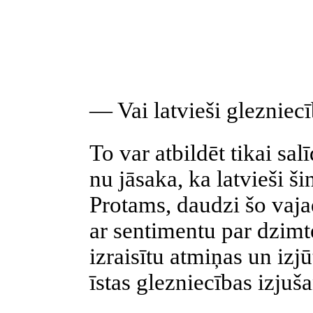
— Vai latvieši glezniecī
To var atbildēt tikai sal
nu jāsaka, ka latvieši š
Protams, daudzi šo vaja
ar sentimentu par dzimte
izraisītu atmiņas un izjū
īstas glezniecības izju