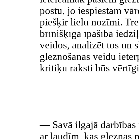
postu, jo iespiestam vā
piešķir lielu nozīmi. Tr
brīnišķīga īpašība iedzi
veidos, analizēt tos un
gleznošanas veidu ietēr
kritiķu raksti būs vērtī
— Savā ilgajā darbības
ar ļaudīm, kas gleznas p