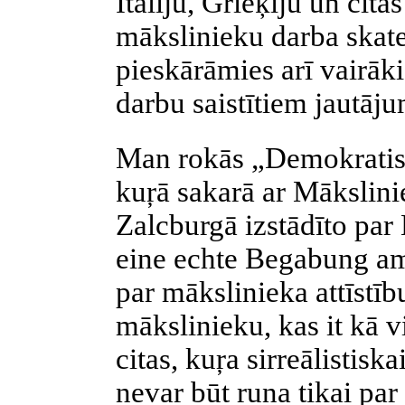
Itāliju, Grieķiju un cita
mākslinieku darba skat
pieskārāmies arī vairā
darbu saistītiem jautāj
Man rokās „Demokratisc
kuŗā sakarā ar Mākslini
Zalcburgā izstādīto par N
eine echte Begabung am 
par mākslinieka attīstību
mākslinieku, kas it kā 
citas, kuŗa sirreālistiska
nevar būt runa tikai par