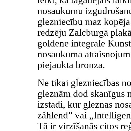
teikt, ka tagadējais laik
nosaukumu
izgudrošanu
glezniecību maz kopēja
redzēju Zalcburgā plak
goldene integrale Kunst”
nosaukuma attaisnojums
piejaukta bronza.
Ne tikai glezniecības n
gleznām dod skanīgus 
izstādi, kur gleznas no
zählend” vai „Intellige
Tā ir virzīšanās citos r