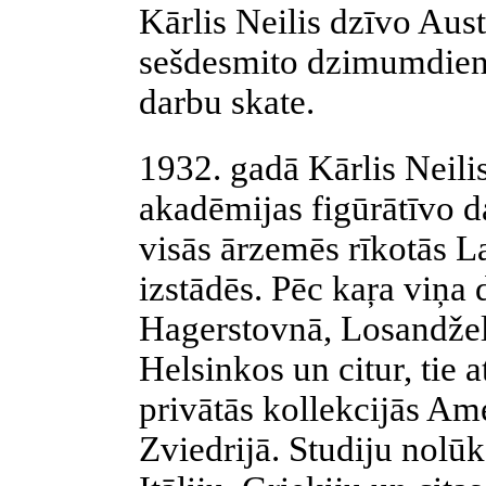
Kārlis Neilis dzīvo Aust
sešdesmito dzimumdienu
darbu skate.
1932. gadā Kārlis Neili
akadēmijas figūrātīvo d
visās ārzemēs rīkotās La
izstādēs. Pēc kaŗa viņa 
Hagerstovnā, Losandžele
Helsinkos un citur, tie 
privātās kollekcijās Am
Zviedrijā. Studiju nolūk