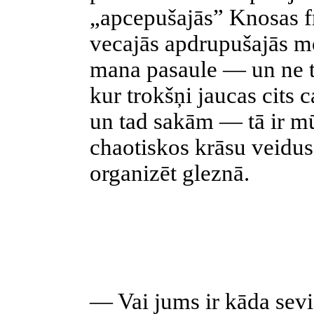
„apcepušajās” Knosas f
vecajās apdrupušajās mo
mana pasaule — un ne t
kur trokšņi jaucas cits c
un tad sakām — tā ir mū
chaotiskos krāsu veidus
organizēt gleznā.
— Vai jums ir kāda sevi