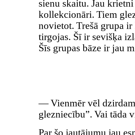
sienu skaitu. Jau krietn
kollekcionāri. Tiem gle
novietot. Trešā grupa ir
tirgojas. Šī ir sevišķa i
Šīs grupas bāze ir jau m
— Vienmēr vēl dzirdam
glezniecību”. Vai tāda v
Par šo jautājumu jau esm