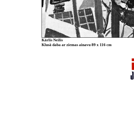
Kārlis Neilis
Klusā daba ar ziemas ainavu 89 x 116 cm