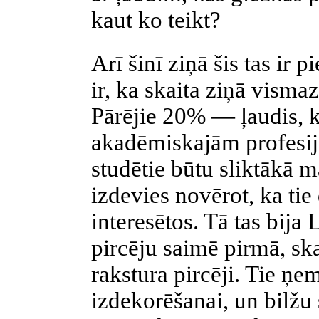
kaut ko teikt?
Arī šinī ziņā šis tas ir 
ir, ka skaita ziņā vismaz
Pārējie 20% — ļaudis, k
akadēmiskajām profesijā
studētie būtu sliktākā m
izdevies novērot, ka tie
interesētos. Tā tas bija L
pircēju saimē pirmā, ska
rakstura pircēji. Tie ņ
izdekorēšanai, un bilžu