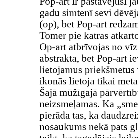
Pop-art ir pastāvējusi j
gadu simtenī sevi dēvē
(op), bet Pop-art redzam
Tomēr pie katras atkārto
Op-art atbrīvojas no vīz
abstrakta, bet Pop-art i
lietojamus priekšmetus
ikonās lietoja tikai me
Šajā mūžīgajā pārvērtīb
neizsmeļamas. Ka „smel
pierāda tas, ka daudzrei
nosaukums nekā pats gl