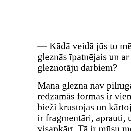
— Kādā veidā jūs to mē
gleznās īpatnējais un ar 
gleznotāju darbiem?
Mana glezna nav pilnīga 
redzamās formas ir vien
bieži krustojas un kārtoj
ir fragmentāri, aprauti,
visapkārt. Tā ir mūsu m