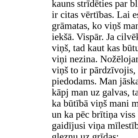
kauns strīdēties par b
ir citas vērtības. Lai
grāmatas, ko viņš man 
iekšā. Vispār. Ja cilv
viņš, tad kaut kas bū
viņi nezina. Nožēloja
viņš to ir pārdzīvojis
piedodams. Man jāskat
kāpj man uz galvas, ta
ka būtībā viņš mani mīl
un ka pēc brītiņa viss
gaidījusi viņa mīlest
gleznu uz grīdas: