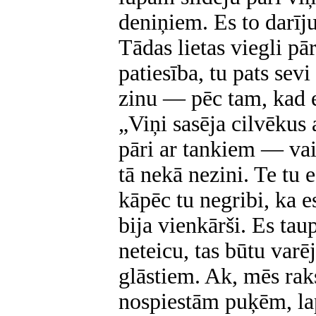
deniņiem. Es to darīju
Tādas lietas viegli pā
patiesība, tu pats sev
zinu — pēc tam, kad es
„Viņi sasēja cilvēkus
pāri ar tankiem — vai 
tā nekā nezini. Te tu 
kāpēc tu negribi, ka 
bija vienkārši. Es tau
neteicu, tas būtu var
glāstiem. Ak, mēs rak
nospiestām puķēm, la