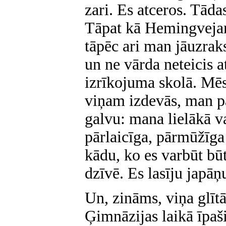
zari. Es atceros. Tāda
Tāpat kā Hemingveja
tāpēc ari man jāuzrak
un ne vārda neteicis 
izrīkojuma skolā. Mēs
viņam izdevās, man pa
galvu: mana lielākā va
pārlaicīga, pārmūžīga
kādu, ko es varbūt būt
dzīvē. Es lasīju japāņ
Un, zināms, viņa glītā
Ģimnāzijas laikā īpaš