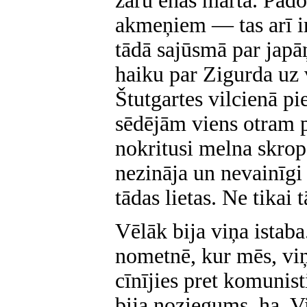
zaru ēnas martā. Pado
akmeņiem — tas arī ir
tādā sajūsmā par japā
haiku par Zigurda uz 
Štutgartes vilcienā p
sēdējām viens otram p
nokritusi melna skrops
nezināja un nevainīgi 
tādas lietas. Ne tikai 
Vēlāk bija viņa istab
nometnē, kur mēs, viņ
cīnījies pret komunist
bija noziegums, ha. Vi