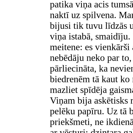
patika viņa acis tumsā
naktī uz spilvena. Ma
bijusi tik tuvu līdzās
viņa istabā, smaidīju.
meitene: es vienkārši 
nebēdāju neko par to, 
pārliecināta, ka nevi
biedrenēm tā kaut ko n
mazliet spīdēja gaism
Viņam bija askētisks 
pelēku papīru. Uz tā b
priekšmeti, ne ikdienā
ar vēsturi: dzintara g