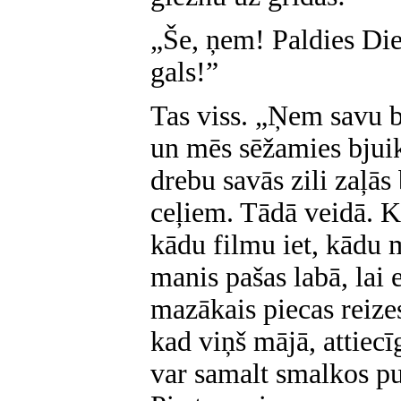
„Še, ņem! Paldies Di
gals!”
Tas viss. „Ņem savu b
un mēs sēžamies bjui
drebu savās zili zaļās
ceļiem. Tādā veidā. Ku
kādu filmu iet, kādu
manis pašas labā, lai
mazākais piecas reize
kad viņš mājā, attiecī
var samalt smalkos pu