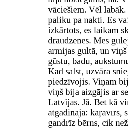
vāciešiem. Vēl labāk.
paliku pa nakti. Es vai
izkārtots, es laikam s
draudzenes. Mēs gulē
armijas gultā, un viņš
gūstu, badu, aukstumu,
Kad salst, uzvāra snie
piedzīvojis. Viņam bi
viņš bija aizgājis ar 
Latvijas. Jā. Bet kā v
atgādināja: kaŗavīrs,
gandrīz bērns, cik než