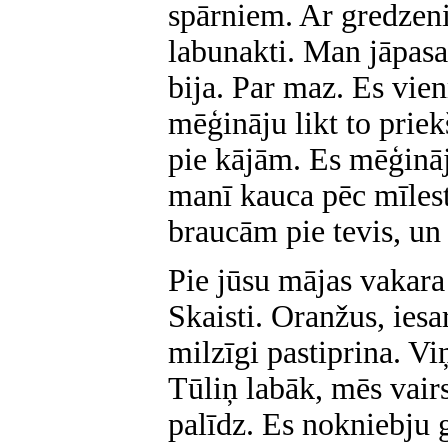
spārniem. Ar gredzeni
labunakti. Man jāpasa
bija. Par maz. Es vie
mēģināju likt to prie
pie kājām. Es mēģināju
manī kauca pēc mīlest
braucām pie tevis, un 
Pie jūsu mājas vakara
Skaisti. Oranžus, iesa
milzīgi pastiprina. Vi
Tūliņ labāk, mēs vair
palīdz. Es nokniebju g