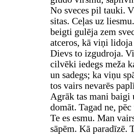
No sveces pil tauki. V
sitas. Ceļas uz liesmu.
beigti gulēja zem svec
atceros, kā viņi lidoj
Dievs to izgudroja. Vi
cilvēki iedegs meža ka
un sadegs; ka viņu sp
tos vairs nevarēs papl
Agrāk tas mani baigi u
domāt. Tagad ne, pēc 
Te es esmu. Man vairs
sāpēm. Kā paradīzē. T