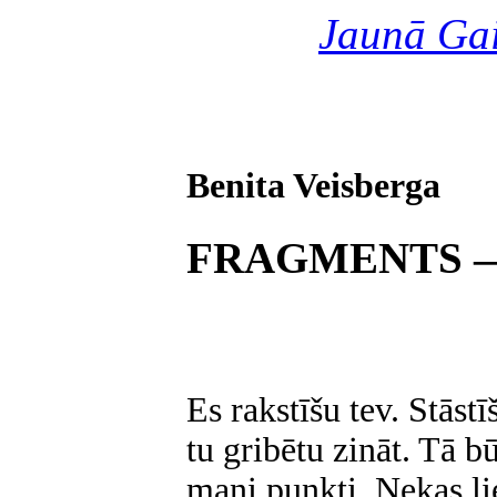
Jaunā Ga
Benita Veisberga
FRAGMENTS 
Es rakstīšu tev. Stāstī
tu gribētu zināt. Tā b
mani punkti. Nekas li