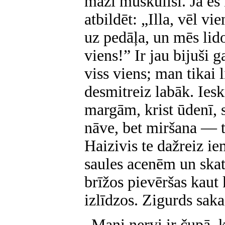
mazi muskulīši. Ja es 
atbildēt: „Illa, vēl v
uz pedāļa, un mēs li
viens!” Ir jau bijuši 
viss viens; man tikai 
desmitreiz labāk. Ieskr
margām, krist ūdenī, 
nāve, bet miršana — tā
Haizivis te dažreiz ie
saules acenēm un skat
brīžos pievēršas kaut
izlīdzos. Zigurds saka
„Mani nervi ir čupā, k