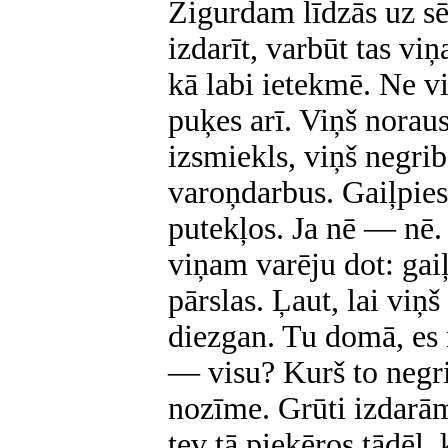
Zigurdam līdzās uz sēd
izdarīt, varbūt tas v
kā labi ietekmē. Ne 
puķes arī. Viņš noraus
izsmiekls, viņš negri
varoņdarbus. Gaiļpiesi
putekļos. Ja nē — nē. 
viņam varēju dot: gaiļ
pārslas. Ļaut, lai viņ
diezgan. Tu domā, es 
— visu? Kurš to negri
nozīme. Grūti izdarām
tev tā pieķēros tādēļ, 