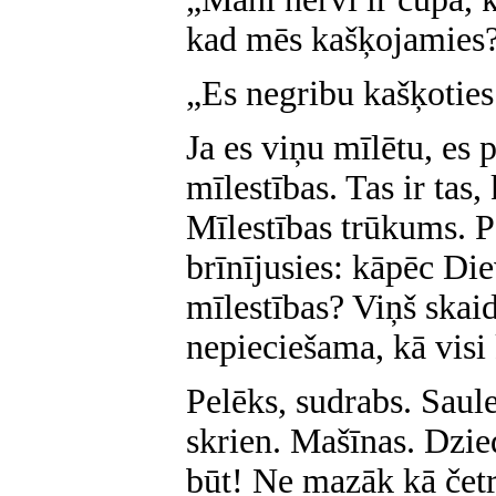
kad mēs kašķojamies
„Es negribu kašķoties
Ja es viņu mīlētu, es 
mīlestības. Tas ir tas
Mīlestības trūkums. P
brīnījusies: kāpēc Die
mīlestības? Viņš skaidr
nepieciešama, kā visi 
Pelēks, sudrabs. Saule,
skrien. Mašīnas. Dzied
būt! Ne mazāk kā četr