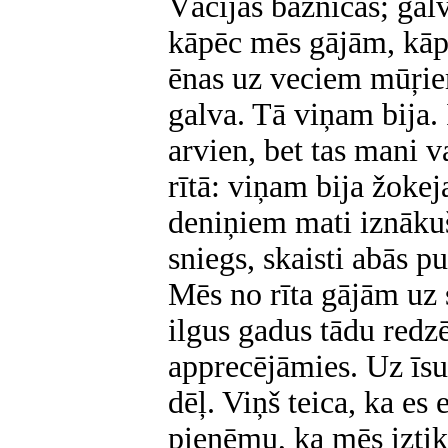
Vācijas baznīcas; galv
kāpēc mēs gājām, kāpē
ēnas uz veciem mūŗie
galva. Tā viņam bija. 
arvien, bet tas mani v
rītā: viņam bija žokej
deniņiem mati iznākuši
sniegs, skaisti abās p
Mēs no rīta gājām uz 
ilgus gadus tādu redz
apprecējāmies. Uz īsu
dēļ. Viņš teica, ka es 
pieņēmu, ka mēs iztik