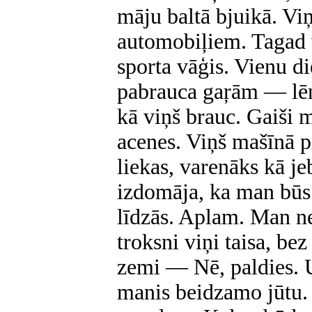
māju baltā bjuikā. Viņ
automobiļiem. Tagad 
sporta vāģis. Vienu d
pabrauca gaŗām — lēni,
kā viņš brauc. Gaiši m
acenes. Viņš mašīnā p
liekas, varenāks kā je
izdomāja, ka man būs 
līdzās. Aplam. Man n
troksni viņi taisa, be
zemi — Nē, paldies. U
manis beidzamo jūtu. 