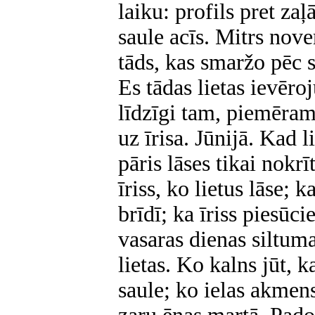
laiku: profils pret za
saule acīs. Mitrs nov
tāds, kas smaržo pēc 
Es tādas lietas ievēroj
līdzīgi tam, piemēram,
uz īrisa. Jūnijā. Kad l
pāris lāses tikai nokrī
īriss, ko lietus lāse; 
brīdī; ka īriss piesūci
vasaras dienas siltuma
lietas. Ko kalns jūt, 
saule; ko ielas akmen