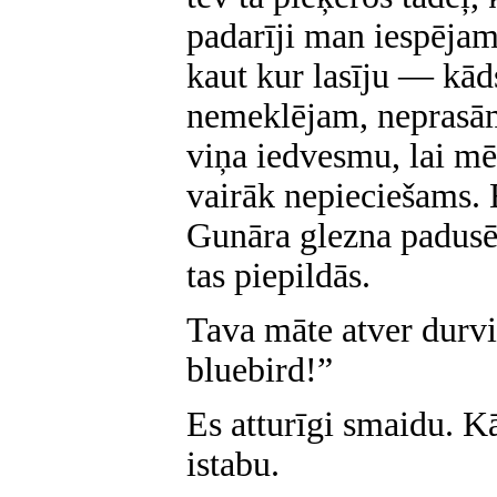
padarīji man iespējam
kaut kur lasīju — kāds
nemeklējam, neprasām
viņa iedvesmu, lai mēs
vairāk nepieciešams. 
Gunāra glezna padusē
tas piepildās.
Tava māte atver durvi
bluebird!”
Es atturīgi smaidu. K
istabu.