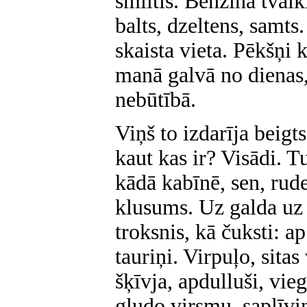
smiltis. Benzīna tvaik
balts, dzeltens, samts.
skaista vieta. Pēkšņi 
manā galvā no dienas,
nebūtībā.
Viņš to izdarīja beigt
kaut kas ir? Visādi. 
kādā kabīnē, sen, rud
klusums. Uz galda uz 
troksnis, kā čuksti: ap
tauriņi. Virpuļo, sitas
šķīvja, apdulluši, vie
gludo virsmu, saplīvi