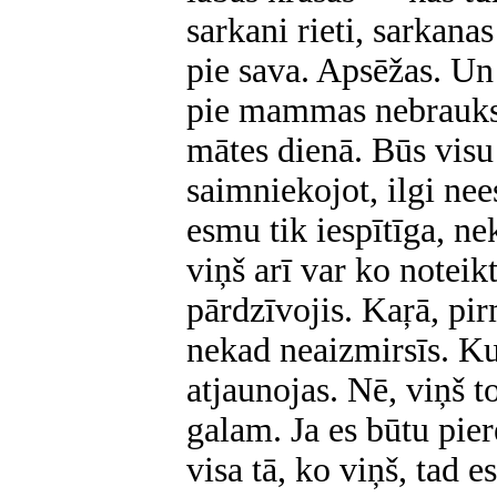
sarkani rieti, sarkana
pie sava. Apsēžas. Un
pie mammas nebrauksi
mātes dienā. Būs visu
saimniekojot, ilgi ne
esmu tik iespītīga, ne
viņš arī var ko noteikt
pārdzīvojis. Kaŗā, pi
nekad neaizmirsīs. Kur
atjaunojas. Nē, viņš 
galam. Ja es būtu pie
visa tā, ko viņš, tad 