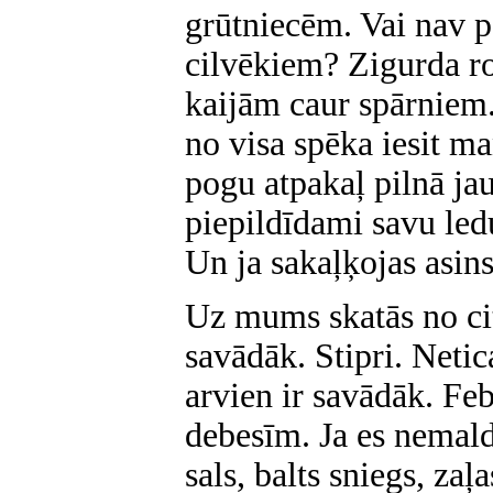
grūtniecēm. Vai nav 
cilvēkiem? Zigurda rok
kaijām caur spārniem.
no visa spēka iesit m
pogu atpakaļ pilnā jau
piepildīdami savu led
Un ja sakaļķojas asins
Uz mums skatās no ci
savādāk. Stipri. Neti
arvien ir savādāk. Fe
debesīm. Ja es nemaldo
sals, balts sniegs, zaļ