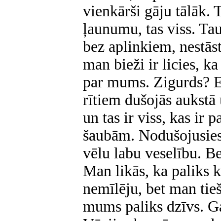
vienkārši gāju tālāk. 
ļaunumu, tas viss. Tau
bez aplinkiem, nestās
man bieži ir licies, k
par mums. Zigurds? Es
rītiem dušojās aukstā 
un tas ir viss, kas ir p
šaubām. Nodušojusies
vēlu labu veselību. Be
Man likās, ka paliks k
nemīlēju, bet man tieš
mums paliks dzīvs. Ga