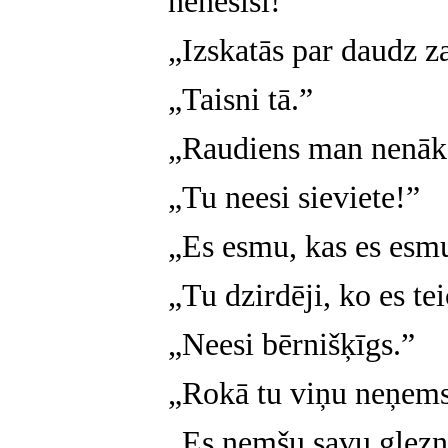
nenesīsi!”
„Izskatās par daudz za
„Taisni tā.”
„Raudiens man nenāk
„Tu neesi sieviete!”
„Es esmu, kas es esm
„Tu dzirdēji, ko es te
„Neesi bērnišķīgs.”
„Rokā tu viņu neņems
„Es ņemšu savu gleznu