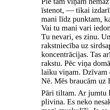
Pie tam viņam nemaz 
īstenot, — tikai izdar
mani līdz punktam, kad
Vai tu mani vari ied
Tu nevari, es zinu. U
rakstniecība uz sirdsa
koncentrācijas. Tas a
rakstu. Pēc viņa domā
laiku viņam. Dzīvam 
Nē. Mēs braucām uz I
Pāri tiltam. Ar jumtu 
plivina. Es neko nesa