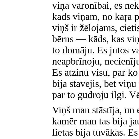
viņa varonībai, es nek
kāds viņam, no kaŗa p
viņš ir žēlojams, cieti
bērns — kāds, kas viņ
to domāju. Es jutos va
neapbrīnoju, necienīju
Es atzinu visu, par ko
bija stāvējis, bet viņ
par to gudroju ilgi. V
Viņš man stāstīja, un 
kamēr man tas bija ja
lietas bija tuvākas. E