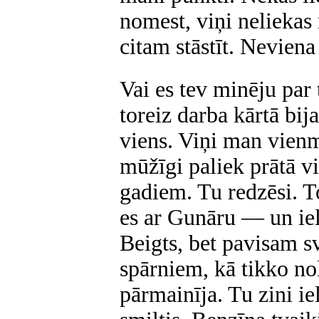
nomest, viņi neliekas
citam stāstīt. Neviena
Vai es tev minēju par
toreiz darba kārtā bija
viens. Viņi man vien
mūžīgi paliek prātā vi
gadiem. Tu redzēsi. 
es ar Gunāru — un iel
Beigts, bet pavisam sv
spārniem, kā tikko nol
pārmainīja. Tu zini ie