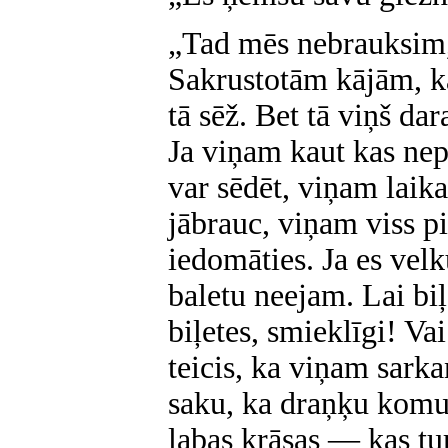
„Tad mēs nebrauksim,”
Sakrustotām kājām, kā
tā sēž. Bet tā viņš dar
Ja viņam kaut kas nepa
var sēdēt, viņam laik
jābrauc, viņam viss p
iedomāties. Ja es vel
baletu neejam. Lai biļ
biļetes, smieklīgi! Va
teicis, ka viņam sarka
saku, ka draņķu komun
labas krāsas — kas tu