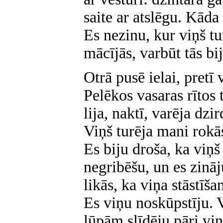
saite ar atslēgu. Kāda
Es nezinu, kur viņš t
mācījās, varbūt tās bi
Otrā pusē ielai, pretī 
Pelēkos vasaras rītos
lija, naktī, varēja dzir
Viņš turēja mani rokās
Es biju droša, ka viņš
negribēšu, un es zināj
likās, ka viņa stāstīša
Es viņu noskūpstīju. V
lūpām slīdēju pāri viņ