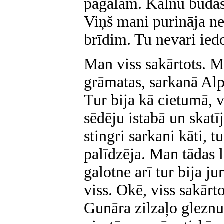
pagalam. Kalnu būdas.
Viņš mani purināja ne
brīdim. Tu nevari ied
Man viss sakārtots. M
grāmatas, sarkanā Alpu
Tur bija kā cietumā, 
sēdēju istabā un skatīj
stingri sarkani kāti, 
palīdzēja. Man tādas 
galotne arī tur bija ju
viss. Okē, viss sakār
Gunāra zilzaļo gleznu