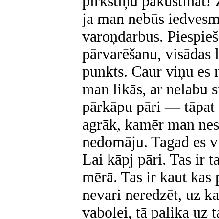
pirkstiņu pakustināt!
ja man nebūs iedvesma
varoņdarbus. Piespieš
pārvarēšanu, visādas la
punkts. Caur viņu es 
man likās, ar nelabu 
pārkāpu pāri — tāpat 
agrāk, kamēr man nesā
nedomāju. Tagad es v
Lai kāpj pāri. Tas ir t
mērā. Tas ir kaut kas 
nevari neredzēt, uz k
vabolei, tā palika uz 