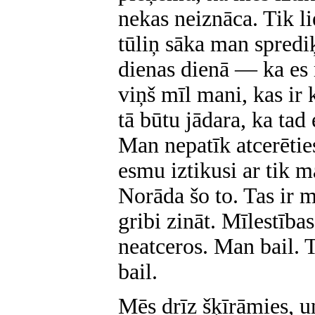
nekas neiznāca. Tik li
tūliņ sāka man spredi
dienas dienā — ka es m
viņš mīl mani, kas ir 
tā būtu jādara, ka tad
Man nepatīk atcerētie
esmu iztikusi ar tik 
Norāda šo to. Tas ir m
gribi zināt. Mīlestība
neatceros. Man bail. T
bail.
Mēs drīz šķīrāmies, u