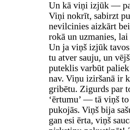
Un kā viņi izjūk — pa
Viņi nokrīt, sabirzt p
nevilcinies aizkārt be
rokā un uzmanies, lai
Un ja viņš izjūk tavo
tu atver sauju, un vēj
puteklis varbūt paliek
nav. Viņu iziršanā ir k
gribētu. Zigurds par 
‘ērtumu’ — tā viņš to 
pukojās. Viņš bija saš
gan esi ērta, viņš sau