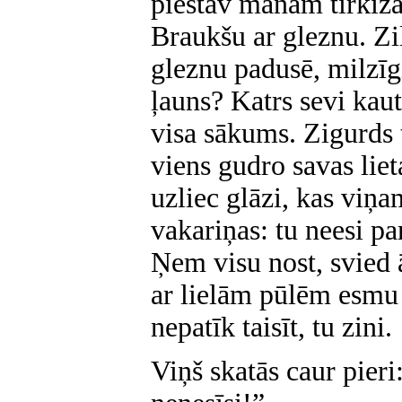
piestāv manām tirkīza
Braukšu ar gleznu. Zili
gleznu padusē, milzīgi
ļauns? Katrs sevi kaut
visa sākums. Zigurds 
viens gudro savas liet
uzliec glāzi, kas viņa
vakariņas: tu neesi p
Ņem visu nost, svied ā
ar lielām pūlēm esmu 
nepatīk taisīt, tu zini.
Viņš skatās caur pieri