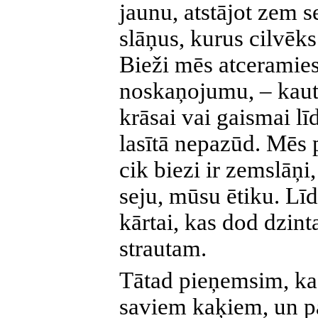
jaunu, atstājot zem s
slāņus, kurus cilvēks
Bieži mēs atceramies
noskaņojumu, – kaut
krāsai vai gaismai l
lasītā nepazūd. Mēs 
cik biezi ir zemslāņ
seju, mūsu ētiku. Lī
kārtai, kas dod dzin
strautam.
Tātad pieņemsim, ka 
saviem kaķiem, un pa