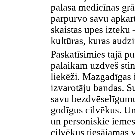
palasa medicīnas grā
pārpurvo savu apkārtn
skaistas upes izteku 
kultūras, kuras audzi
Paskatīsimies tajā pu
palaikam uzdveš stin
liekēži. Mazgadīgas 
izvarotāju bandas. Su
savu bezdvēselīgumu
godīgus cilvēkus. Un 
un personiskie iemes
cilvēkus tiesājamas 