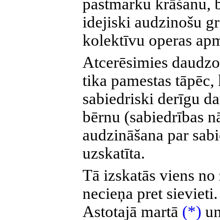
pastmarku krāšanu, b
idejiski audzinošu g
kolektīvu operas ap
Atcerēsimies daudzo
tika pamestas tāpēc,
sabiedriski derīgu d
bērnu (sabiedrības 
audzināšana par sabi
uzskatīta.
Tā izskatās viens no
necieņa pret sieviet
Astotajā martā
(*)
un