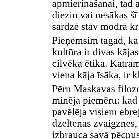
apmierināšanai, tad 
diezin vai nesākas šī 
sardzē stāv modrā kri
Pieņemsim tagad, ka 
kultūra ir divas kāja
cilvēka ētika. Katram
viena kāja īsāka, ir k
Pērn Maskavas filozo
minēja piemēru: kad 
pavēlēja visiem ebr
dzeltenas zvaigznes,
izbrauca savā pēcpus