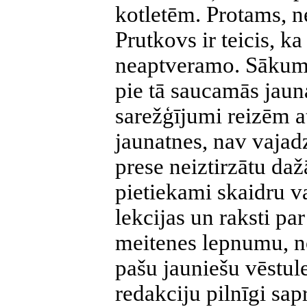
kotletēm. Protams, 
Prutkovs ir teicis, ka
neaptveramo. Sākuma
pie tā saucamās jau
sarežģījumi reizēm a
jaunatnes, nav vajadz
prese neiztirzātu daž
pietiekami skaidru v
lekcijas un raksti p
meitenes lepnumu, no
pašu jauniešu vēstul
redakciju pilnīgi sa