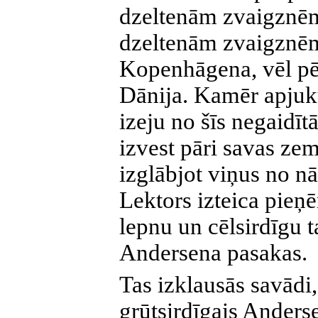
dzeltenām zvaigznēm
dzeltenām zvaigznēm
Kopenhāgena, vēl pē
Dānija. Kamēr apjuk
izeju no šīs negaidīt
izvest pāri savas ze
izglābjot viņus no n
Lektors izteica pieņ
lepnu un cēlsirdīgu 
Andersena pasakas.
Tas izklausās savādi,
grūtsirdīgais Anders