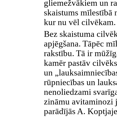
gliemežvākiem un ra
skaistums mīlestībā 
kur nu vēl cilvēkam.
Bez skaistuma cilvē
apjēgšana. Tāpēc mīl
rakstību. Tā ir mūžīg
kamēr pastāv cilvēk
un „lauksaimniecība
rūpniecības un lauk
nenoliedzami svarīgas)
zināmu avitaminozi j
parādījās A. Koptjaj