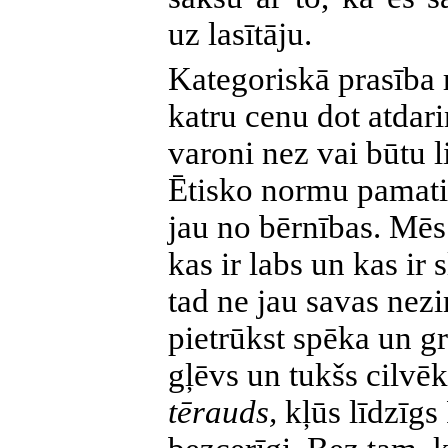
uz lasītāju.
Kategoriskā prasība 
katru cenu dot atdar
varoni nez vai būtu 
Ētisko normu pamati 
jau no bērnības. Mēs 
kas ir labs un kas ir 
tad ne jau savas nez
pietrūkst spēka un gr
gļēvs un tukšs cilvēks
tērauds,
kļūs līdzīg