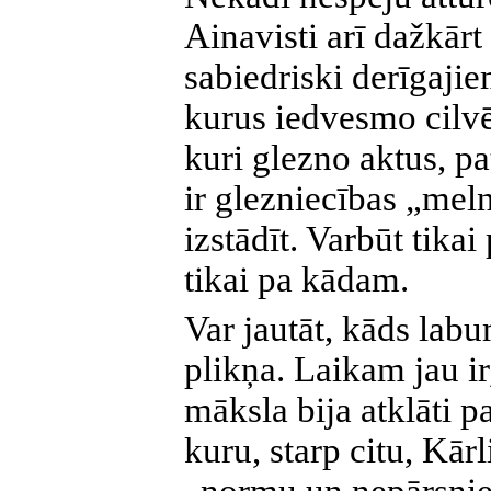
Ainavisti arī dažkārt 
sabiedriski derīgajie
kurus iedvesmo cilv
kuri glezno aktus, pa
ir glezniecības „meln
izstādīt. Varbūt tikai
tikai pa kādam.
Var jautāt, kāds labu
plikņa. Laikam jau ir
māksla bija atklāti p
kuru, starp citu, Kār