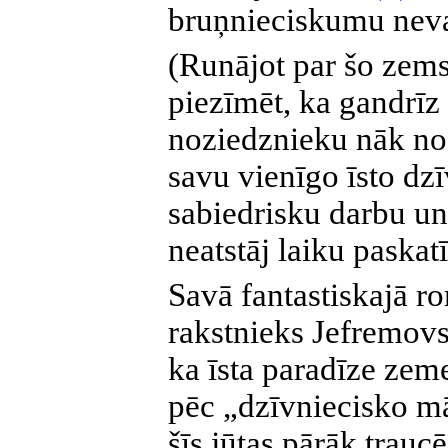
bruņnieciskumu nevar
(Runājot par šo zemsl
piezīmēt, ka gandrī
noziedznieku nāk no
savu vienīgo īsto d
sabiedrisku darbu un
neatstāj laiku paskatī
Savā fantastiskajā 
rakstnieks Jefremovs i
ka īsta paradīze zeme
pēc „dzīvniecisko mā
šīs jūtas pārāk traucē