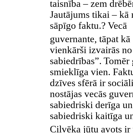
taisnība – zem drēbē
Jautājums tikai – kā 
sāpīgo faktu.? Vecā
guvernante, tāpat kā
vienkārši izvairās no
sabiedrības”. Tomēr 
smieklīga vien. Fakt
dzīves sfērā ir sociāl
nostājas vecās guver
sabiedriski derīga u
sabiedriski kaitīga u
Cilvēka jūtu avots ir