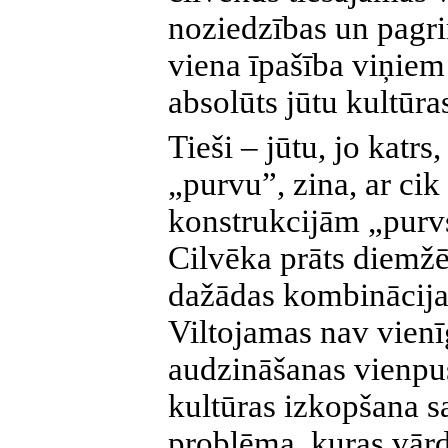
noziedzības un pagr
viena īpašība viņie
absolūts jūtu kultūra
Tieši – jūtu, jo katrs
„purvu”, zina, ar ci
konstrukcijām „purvs
Cilvēka prāts diemžēl 
dažādas kombinācija
Viltojamas nav vienīg
audzināšanas vienpusī
kultūras izkopšana sa
problēma, kuras vār