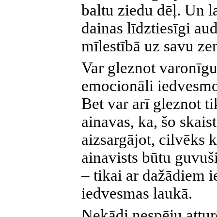
baltu ziedu dēļ. Un la
dainas līdztiesīgi au
mīlestībā uz savu zem
Var gleznot varonīgu
emocionāli iedvesmo
Bet var arī gleznot t
ainavas, ka, šo skais
aizsargājot, cilvēks k
ainavists būtu guvuši
– tikai ar dažādiem i
iedvesmas laukā.
Nekādi nespēju attur