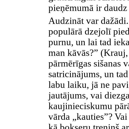
pieņēmumā ir daudz 
Audzināt var dažādi. 
populārā dzejolī pie
purnu, un lai tad iek
man kāvās?” (Krauj, 
pārmērīgas sišanas v
satricinājums, un tad
labu laiku, jā ne pav
jautājums, vai diezga
kaujinieciskumu pārā
vārda „kauties”? Vai
kā bokseru treniņš a