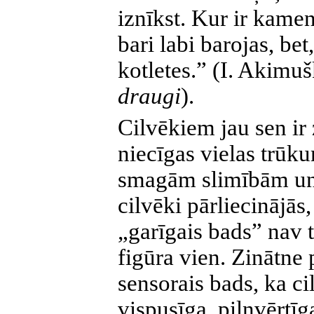
iznīkst. Kur ir kamen
bari labi barojas, bet,
kotletes.” (I. Akimu
draugi
).
Cilvēkiem jau sen ir
niecīgas vielas trūk
smagām slimībām un 
cilvēki pārliecinājās
„garīgais bads” nav t
figūra vien. Zinātne 
sensorais bads, ka 
vispusīga, pilnvērtīg