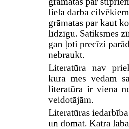
grāmatas par stiprie
liela darba cilvēkiem
grāmatas par kaut k
līdzīgu. Satiksmes z
gan ļoti precīzi parā
nebraukt.
Literatūra nav prie
kurā mēs vedam sa
literatūra ir viena
veidotājām.
Literatūras iedarbība 
un domāt. Katra laba