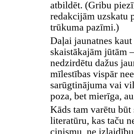
atbildēt. (Gribu piez
redakcijām uzskatu p
trūkuma pazīmi.)
Daļai jaunatnes kaut 
skaistākajām jūtām –
nedzirdētu dažus jau
mīlestības vispār nee
sarūgtinājuma vai vil
poza, bet mierīga, au
Kāds tam varētu būt
literatūru, kas taču 
cinismu, ne izlaidību