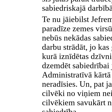
sabiedriskajā darbībā
Te nu jāiebilst Jefr
paradīze zemes virsū
nebūs nekādas sabied
darbu strādāt, jo kas 
kurā iznīdētas dzīvni
dzemdēt sabiedrībai 
Administratīvā kārtā
neradīsies. Un, pat ja
cilvēki no viņiem ne
cilvēkiem savukārt 
sabiedrība.