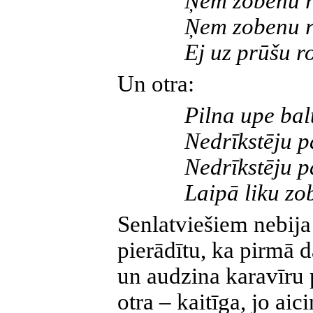
Ņem zobenu r
Ņem zobenu r
Ej uz prūšu r
Un otra:
Pilna upe bal
Nedrīkstēju pā
Nedrīkstēju pā
Laipā liku zo
Senlatviešiem nebija 
pierādītu, ka pirmā d
un audzina karavīru p
otra – kaitīga, jo aic