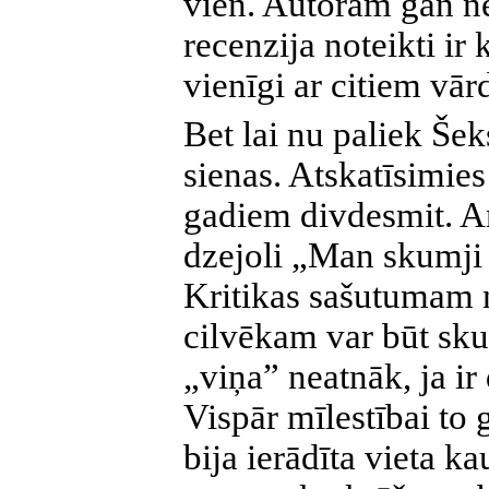
vien. Autoram gan ne
recenzija noteikti ir 
vienīgi ar citiem vār
Bet lai nu paliek Šek
sienas. Atskatīsimies
gadiem divdesmit. An
dzejoli „Man skumji k
Kritikas sašutumam 
cilvēkam var būt skum
„viņa” neatnāk, ja ir
Vispār mīlestībai to 
bija ierādīta vieta ka