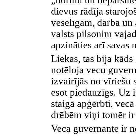
„normu un nepārsnie
dievus rādīja staroj
veselīgam, darba un 
valsts pilsonim vajad
apzināties arī savas
Liekas, tas bija kāds
notēloja vecu guverna
izvairījās no vīriešu 
esot piedauzīgs. Uz 
staigā apģērbti, vec
drēbēm viņi tomēr ir 
Vecā guvernante ir n