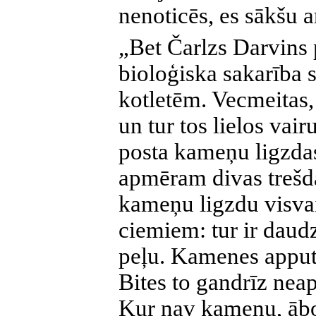
nenoticēs, es sākšu ar
„Bet Čarlzs Darvins 
bioloģiska sakarība 
kotletēm. Vecmeitas,
un tur tos lielos vai
posta kameņu ligzdas
apmēram divas trešd
kameņu ligzdu visvai
ciemiem: tur ir dau
peļu. Kamenes apput
Bites to gandrīz neap
Kur nav kameņu, ābo