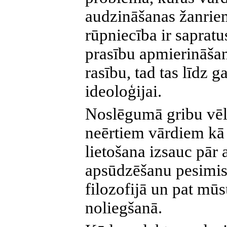
audzināšanas žanriem
rūpniecība ir sapratu
prasību apmierināšan
rasību, tad tas līdz g
ideoloģijai.
Noslēgumā gribu vēl 
neērtiem vārdiem kā
lietošana izsauc pār
apsūdzēšanu pesimis
filozofijā un pat mū
noliegšanā.