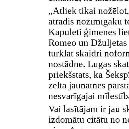
„Atliek tikai nožēlot
atradis nozīmīgāku 
Kapuleti ģimenes lie
Romeo un Džuljetas 
turklāt skaidri nofor
nostādne. Lugas skat
priekšstats, ka Šeksp
zelta jaunatnes pārst
nesvarīgajai mīlestī
Vai lasītājam ir jau s
izdomātu citātu no n