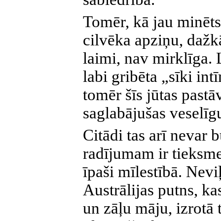
Tomēr, kā jau minēts,
cilvēka apziņu, dažkā
laimi, nav mirklīga. 
labi gribēta „sīki in
tomēr šīs jūtas past
saglabājušas veselī
Citādi tas arī nevar
radījumam ir tieksme
īpaši mīlestībā. Nev
Austrālijas putns, k
un zāļu māju, izrotā 