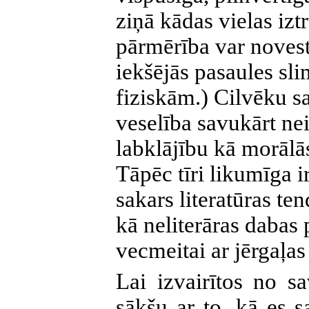
ziņā kādas vielas izt
pārmērība var noves
iekšējās pasaules sli
fiziskām.) Cilvēku sa
veselība savukārt ne
labklājību kā morālās
Tāpēc tīri likumīga i
sakars literatūras te
kā neliterāras dabas 
vecmeitai ar jērgaļas 
Lai izvairītos no s
sākšu ar to, kā es s