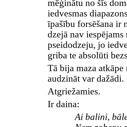
mēģinātu no šīs domā
iedvesmas diapazons
īpašību forsēšana ir 
dzejā nav iespējams 
pseidodzeju, jo iedv
griba te absolūti bez
Tā bija maza atkāpe
audzināt var dažādi.
Atgriežamies.
Ir daina:
Ai balini, bāle