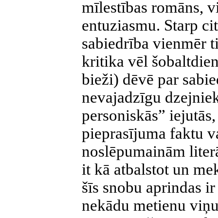
mīlestības romāns, v
entuziasmu. Starp cit
sabiedrība vienmēr ti
kritika vēl šobaltdien
bieži) dēvē par sabie
nevajadzīgu dzejniek
personiskās” iejutās, 
pieprasījuma faktu v
noslēpumainām liter
it kā atbalstot un me
šīs snobu aprindas ir
nekādu metienu viņu