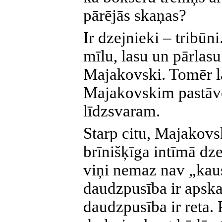
pārējās skaņas?
Ir dzejnieki – tribūni
mīlu, lasu un pārlasu
Majakovski. Tomēr l
Majakovskim pastāv
līdzsvaram.
Starp citu, Majakovs
brīnišķīga intīmā dz
viņi nemaz nav „kau
daudzpusība ir apsk
daudzpusība ir reta.