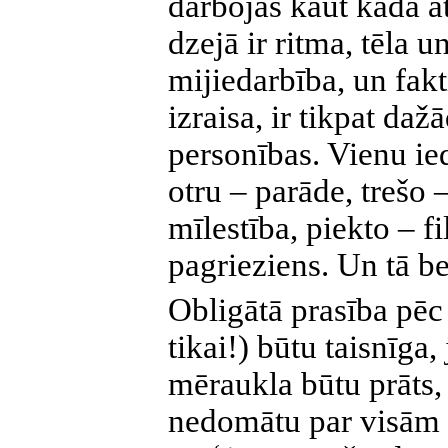
darbojas kaut kādā a
dzejā ir ritma, tēla 
mijiedarbība, un fakt
izraisa, ir tikpat daž
personības. Vienu i
otru – parāde, trešo 
mīlestība, piekto – f
pagrieziens. Un tā be
Obligātā prasība pēc
tikai!) būtu taisnīga,
mēraukla būtu prāts, 
nedomātu par visām 