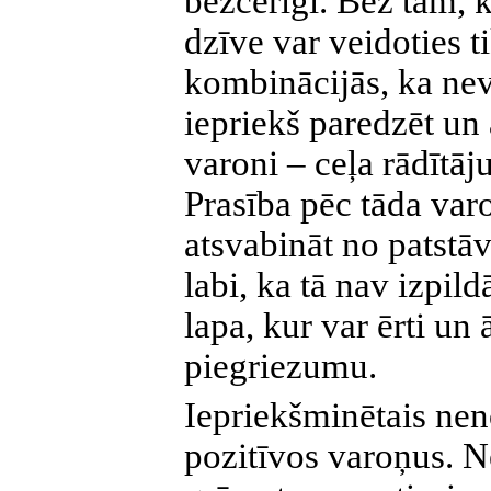
bezcerīgi. Bez tam, k
dzīve var veidoties 
kombinācijās, ka nev
iepriekš paredzēt un a
varoni – ceļa rādītā
Prasība pēc tāda varo
atsvabināt no patstā
labi, ka tā nav izpi
lapa, kur var ērti un 
piegriezumu.
Iepriekšminētais nen
pozitīvos varoņus. Ne