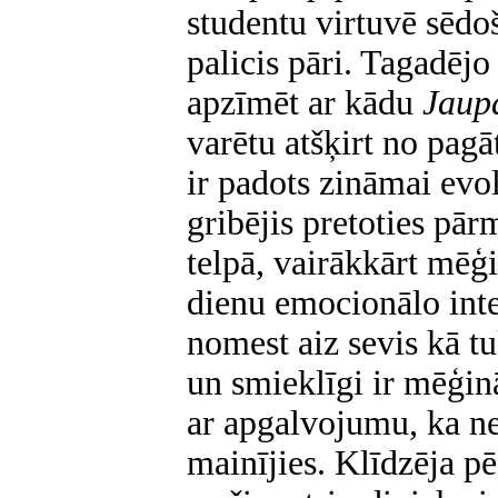
studentu virtuvē sēdoš
palicis pāri. Tagadējo
apzīmēt ar kādu
Jaup
varētu atšķirt no pagā
ir padots zināmai evol
gribējis pretoties pār
telpā, vairākkārt mēģ
dienu emocionālo inte
nomest aiz sevis kā tu
un smieklīgi ir mēģināt
ar apgalvojumu, ka n
mainījies. Klīdzēja pē