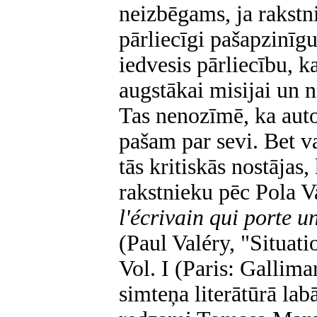
neizbēgams, ja rakstni
pārliecīgi pašapzinīgu
iedvesis pārliecību, ka
augstākai misijai un n
Tas nenozīmē, ka aut
pašam par sevi. Bet va
tās kritiskās nostājas,
rakstnieku pēc Pola 
l'écrivain qui porte u
(Paul Valéry, "Situat
Vol. I (Paris: Gallima
simteņa literātūrā lab