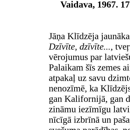
Vaidava, 1967. 17
Jāņa Klīdzēja jaunāka
Dzīvīte, dzīvīte...,
tve
vērojumus par latviešu
Palaikam šīs zemes ai
atpakaļ uz savu dzimt
nenozīmē, ka Klīdzējs
gan Kalifornijā, gan d
zināmu iezīmīgu latvi
nīcīgā izbrīnā un paš