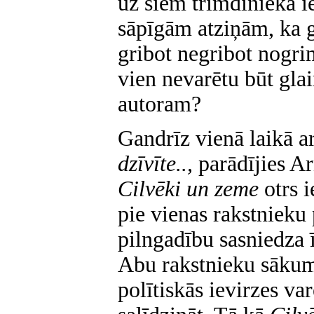
uz šiem trimdinieka i
sāpīgām atziņām, ka g
gribot negribot nogri
vien nevarētu būt gl
autoram?
Gandrīz vienā laikā a
dzīvīte..,
parādījies A
Cilvēki un zeme
otrs 
pie vienas rakstnieku 
pilngadību sasniedza ī
Abu rakstnieku sākum
polītiskās ievirzes v