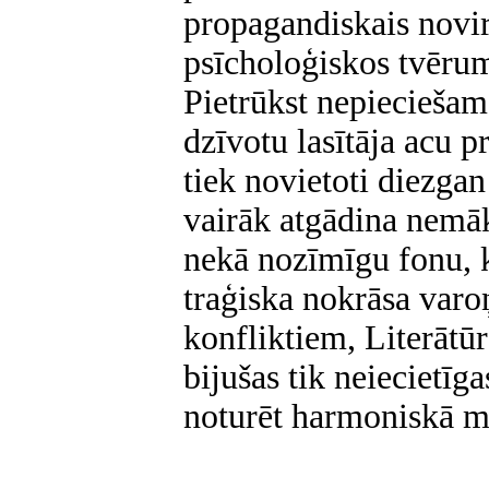
propagandiskais novi
psīcholoģiskos tvērum
Pietrūkst nepieciešamā
dzīvotu lasītāja acu p
tiek novietoti diezgan
vairāk atgādina nemāk
nekā nozīmīgu fonu, 
traģiska nokrāsa varo
konfliktiem, Literāt
bijušas tik neiecietīga
noturēt harmoniskā mi