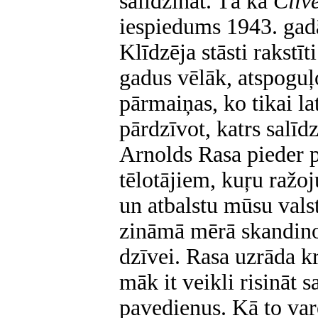
salīdzināt. Tā kā
Cilv
iespiedums 1943. gad
Klīdzēja stāsti rakstī
gadus vēlāk, atspoguļo
pārmaiņas, ko tikai la
pārdzīvot, katrs salīd
Arnolds Rasa pieder p
tēlotājiem, kuŗu ražoj
un atbalstu mūsu vals
zināmā mērā skandino
dzīvei. Rasa uzrāda kr
māk it veikli risināt 
pavedienus. Kā to varē