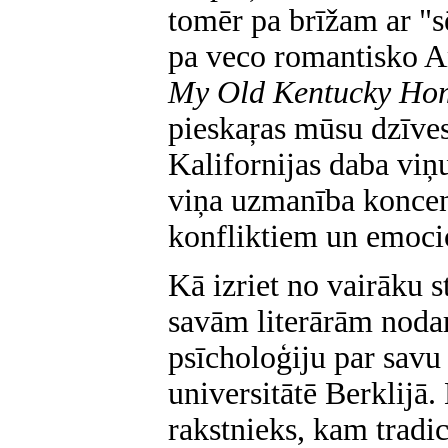
tomēr pa brīžam ar "s
pa veco romantisko A
My Old Kentucky Ho
pieskaŗas mūsu dzīve
Kalifornijas daba viņ
viņa uzmanība koncen
konfliktiem un emoc
Kā izriet no vairāku s
savām literārām noda
psīcholoģiju par savu 
universitātē Berklijā. 
rakstnieks, kam tradi