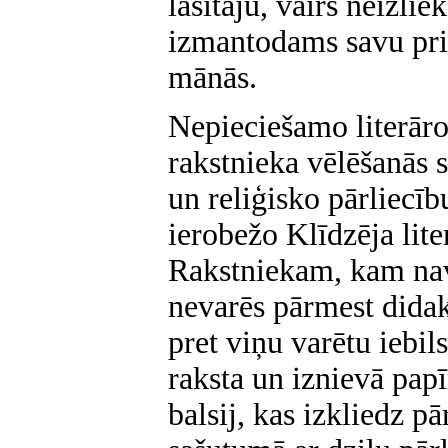
lasītāju, vairs neizlie
izmantodams savu priv
mānās.
Nepieciešamo literāro
rakstnieka vēlēšanās s
un reliģisko pārliecību
ierobežo Klīdzēja lite
Rakstniekam, kam nav
nevarēs pārmest didak
pret viņu varētu iebils
raksta un iznievā papī
balsij, kas izkliedz p