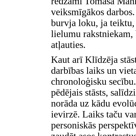
redzami Tomasa Mann
veiksmīgākos darbos. 
burvja loku, ja teiktu
lielumu rakstniekam, b
atļauties.
Kaut arī Klīdzēja stās
darbības laiks un vie
chronoloģisku secību.
pēdējais stāsts, salīdz
norāda uz kādu evolūc
ievirzē. Laiks taču va
personiskās perspektī