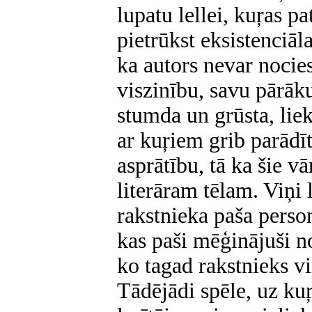
lupatu lellei, kuŗas 
pietrūkst eksistenciāla
ka autors nevar nocies
viszinību, savu pārāk
stumda un grūsta, lie
ar kuŗiem grib parādī
asprātību, tā ka šie v
literāram tēlam. Viņi l
rakstnieka paša person
kas paši mēģinājuši no
ko tagad rakstnieks vi
Tādējādi spēle, uz kuŗ