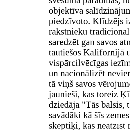
svešuma parādības, n
objektīva salīdzināju
piedzīvoto. Klīdzējs i
rakstnieku tradicionā
saredzēt gan savos at
tautiešos Kalifornijā 
vispārcilvēcīgas iezī
un nacionālizēt nevie
tā viņš savos vērojum
jaunieši, kas toreiz Ķ
dziedāja "Tās balsis, t
savādāki kā šīs zemes 
skeptiķi, kas neatzīst