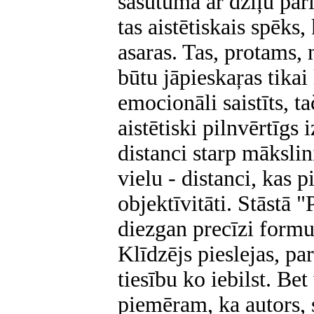
sašutumā ar dziļu pār
tas aistētiskais spēks, 
asaras. Tas, protams,
būtu jāpieskaŗas tikai
emocionāli saistīts, t
aistētiski pilnvērtīgs
distanci starp māksli
vielu - distanci, kas 
objektīvitāti. Stāstā "
diezgan precīzi formul
Klīdzējs pieslejas, p
tiesību ko iebilst. Bet
piemēram, ka autors, 