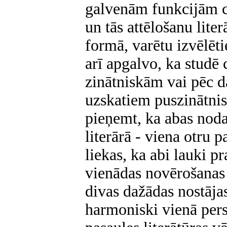
galvenām funkcijām c
un tās attēlošanu lite
formā, varētu izvēlēti
arī apgalvo, ka studē 
zinātniskām vai pēc d
uzskatiem puszinātni
pieņemt, ka abas noda
literārā - viena otru 
liekas, ka abi lauki p
vienādas novērošanas 
divas dažādas nostāja
harmoniski vienā pers