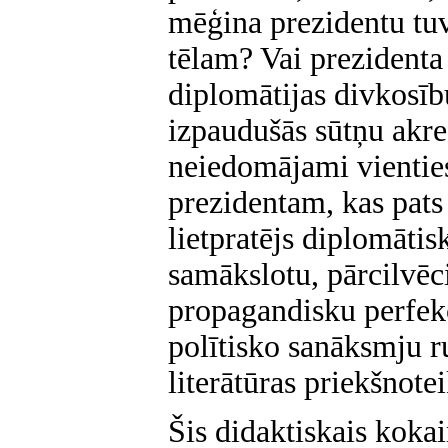
mēģina prezidentu tuv
tēlam? Vai prezidenta
diplomātijas divkosīb
izpaudušās sūtņu akre
neiedomājami vienties
prezidentam, kas pats 
lietpratējs diplomātis
samākslotu, pārcilvēc
propagandisku perfekc
polītisko sanāksmju ru
literātūras priekšnot
Šis didaktiskais koka