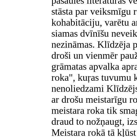
pasaules literātūras v
stāsta par veiksmīgu 
kohabitāciju, varētu 
siamas dvīnīšu nevei
nezināmas. Klīdzēja p
droši un vienmēr pauž
grāmatas apvalka apra
roka", kuŗas tuvumu ka
nenoliedzami Klīdzējs
ar drošu meistarīgu r
meistara roka tik smag
draud to nožņaugt, izs
Meistara rokā tā kļūst