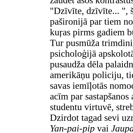
zaudēt asos kontrastus
"Dzīvīte, dzīvīte... ",
pašironijā par tiem n
kuŗas pirms gadiem bū
Tur pusmūža trimdini
psicholoģijā apskolot
pusaudža dēla palaidnī
amerikāņu policiju, ti
savas iemīļotās nomo
acīm par sastapšanos 
studentu virtuvē, stre
Dzirdot tagad sevi uzr
Yan-pai-pip
vai
Jaupa