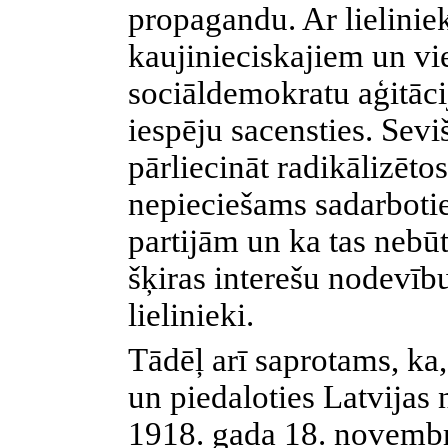
propagandu. Ar lielinie
kaujinieciskajiem un v
sociāldemokratu aģitācij
iespēju sacensties. Sev
pārliecināt radikālizētos
nepieciešams sadarbotie
partijām un ka tas nebū
šķiras interešu nodevīb
lielinieki.
Tādēļ arī saprotams, ka,
un piedaloties Latvijas
1918. gada 18. novembr