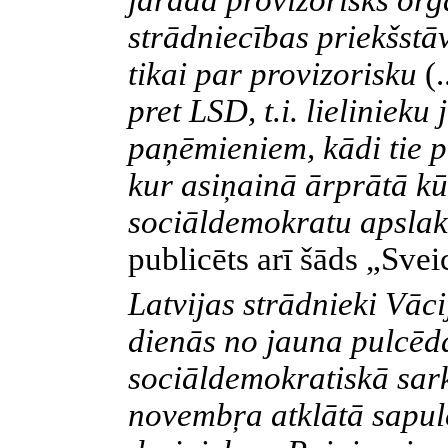
jārada provizorisks org
strādniecības priekšstā
tikai par provizorisku
(.
pret LSD, t.i. lielinieku
paņēmieniem, kādi tie p
kur asiņainā ārprātā kū
sociāldemokratu apsla
publicēts arī šāds „Sve
Latvijas strādnieki Vāci
dienās no jauna pulcē
sociāldemokratiskā sar
novembŗa atklātā sapul