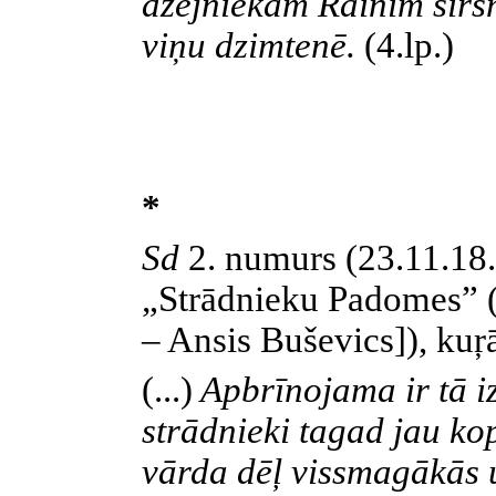
dzejniekam Rainim sirsn
viņu dzimtenē.
(4.lp.)
*
Sd
2.
numurs (23.11.18.
„Strādnieku Padomes” (p
– Ansis Buševics]), kuŗā
(...)
Apbrīnojama ir tā iz
strādnieki tagad jau ko
vārda dēļ vissmagākās 