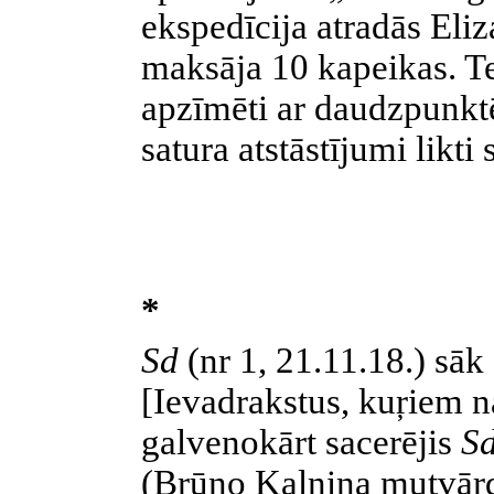
ekspedīcija atradās Eli
maksāja 10 kapeikas. Te
apzīmēti ar daudzpunktē
satura atstāstījumi likti
*
Sd
(nr 1, 21.11.18.) sāk
[Ievadrakstus, kuŗiem n
galvenokārt sacerējis
S
(Brūno Kalniņa mutvārd