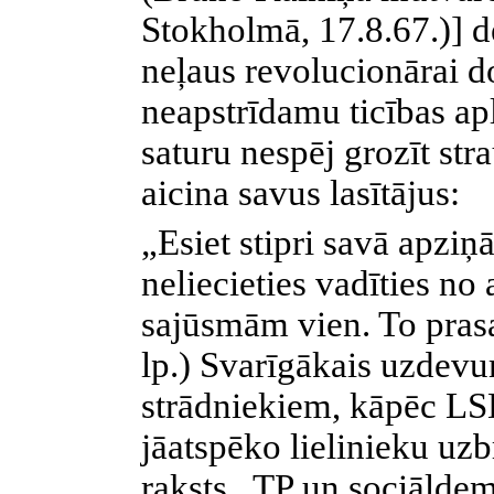
Stokholmā, 17.8.67.)] 
neļaus revolucionārai d
neapstrīdamu ticības ap
saturu nespēj grozīt stra
aicina savus lasītājus:
„Esiet stipri savā apziņ
neliecieties vadīties n
sajūsmām vien. To pra
lp.) Svarīgākais uzdevum
strādniekiem, kāpēc LS
jāatspēko lielinieku uzb
raksts „TP un sociāldem