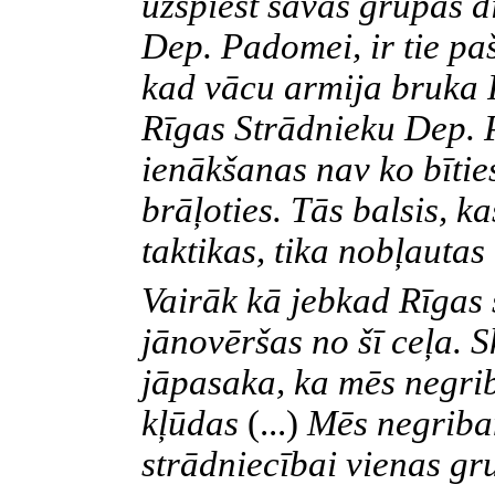
uzspiest savas grupas d
Dep. Padomei, ir tie pa
kad vācu armija bruka R
Rīgas Strādnieku Dep.
ienākšanas nav ko bītie
brāļoties. Tās balsis, k
taktikas, tika nobļautas
Vairāk kā jebkad Rīgas 
jānovēršas no šī ceļa. S
jāpasaka, ka mēs negrib
kļūdas
(...)
Mēs negribam
strādniecībai vienas gr