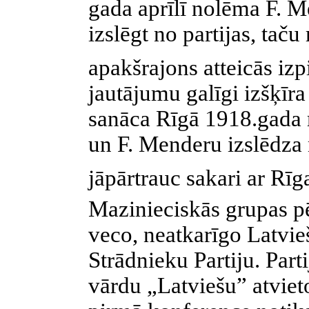
gada aprīlī nolēma F. M
izslēgt no partijas, tač
apakšrajons atteicās iz
jautājumu galīgi izšķī
sanāca Rīgā 1918.gada m
un F. Menderu izslēdza n
jāpārtrauc sakari ar Rī
Mazinieciskās grupas pē
veco, neatkarīgo Latvi
Strādnieku Partiju. Par
vārdu „Latviešu” atviet