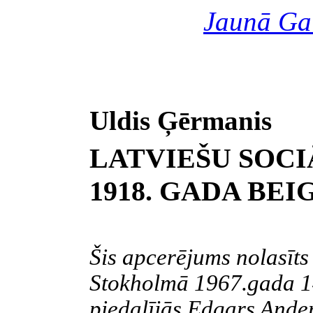
Jaunā Ga
Uldis Ģērmanis
LATVIEŠU SOC
1918. GADA BEI
Šis apcerējums nolasīts
Stokholmā 1967.gada 1
piedalījās Edgars Ande