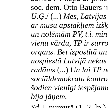
soc. dem. Otto Bauers ir
U.Ģ.
/
(...)
Mēs, Latvijas
ar mūsu apstākļiem izšķ
un nolēmām PV, t.i. mini
vienu vārdu, TP ir surro
organs. Bet izpostītā un
nospiestā Latvijā nekas
radāms
(...)
Un lai TP n
sociāldemokratu kontrole
šodien vienīgi iespējam
bija jāņem.
Sd
1. numurā (1.-2. lp.)