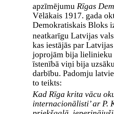
apzīmējumu
Rīgas Demo
Vēlākais 1917. gada o
Demokratiskais Bloks iz
neatkarīgu Latvijas valst
kas iestājās par Latvija
joprojām bija lielinieku
īstenībā viņi bija uzsāk
darbību. Padomju latvieš
to teikts:
Kad Rīga krita vācu ok
internacionālisti’ ar P
priekšgalā, ieperinājuš