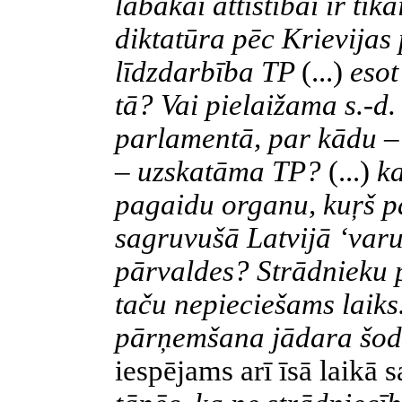
labākai attīstībai ir tik
diktatūra pēc Krievija
līdzdarbība TP
(...)
esot
tā? Vai pielaižama s.-d
parlamentā, par kādu – 
– uzskatāma TP?
(...)
ka
pagaidu organu, kuŗš p
sagruvušā Latvijā ‘varu
pārvaldes? Strādnieku
taču nepieciešams laiks
pārņemšana jādara šod
iespējams arī īsā laikā 