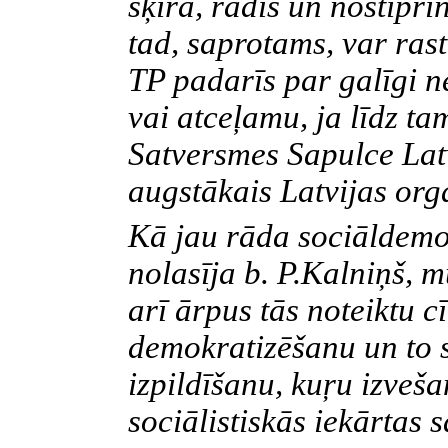
šķira, radīs un nostipri
tad, saprotams, var rast
TP padarīs par galīgi n
vai atceļamu, ja līdz t
Satversmes Sapulce Latv
augstākais Latvijas orga
Kā jau rāda sociāldemok
nolasīja b. P.Kalniņš, m
arī ārpus tās noteiktu c
demokratizēšanu un to 
izpildīšanu, kuŗu izveš
sociālistiskās iekārtas