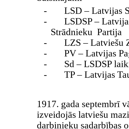
-
LSD – Latvijas 
-
LSDSP – Latvija
Strādnieku Partija
-
LZS – Latviešu 
-
PV – Latvijas Pa
-
Sd – LSDSP laik
-
TP – Latvijas T
1917. gada septembrī v
izveidojās latviešu maz
darbinieku sadarbības o