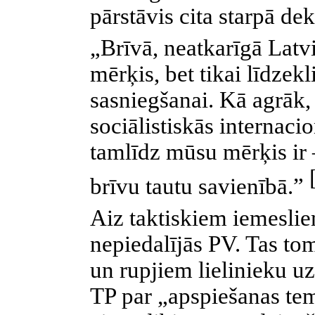
pārstāvis cita starpā dek
„Brīvā, neatkarīgā Lat
mērķis, bet tikai līdze
sasniegšanai. Kā agrāk,
sociālistiskās internac
tamlīdz mūsu mērķis ir –
brīvu tautu savienībā.”
Aiz taktiskiem iemeslie
nepiedalījās PV. Tas to
un rupjiem lielinieku 
TP par „apspiešanas te