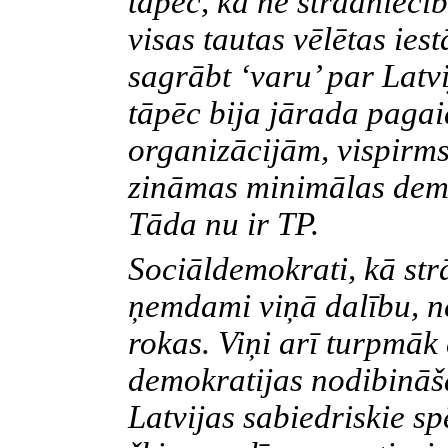
tāpēc, ka ne strādniecīb
visas tautas vēlētas ies
sagrābt ‘varu’ par Latv
tāpēc bija jārada pagai
organizācijām, vispirms
zināmas minimālas demo
Tāda nu ir TP.
Sociāldemokrati, kā str
ņemdami viņā dalību, ne
rokas. Viņi arī turpmāk 
demokratijas nodibināš
Latvijas sabiedriskie sp