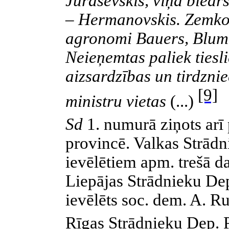
Juraševskis, viņa biedr
– Hermanovskis. Zemkop
agronomi Bauers, Blumb
Neieņemtas paliek tiesli
aizsardzības un tirdzni
[9]
ministru vietas
(...)
Sd
1. numurā ziņots arī 
provincē. Valkas Strād
ievēlētiem apm. trešā d
Liepājas Strādnieku Dep
ievēlēts soc. dem. A. R
Rīgas Strādnieku Dep. 