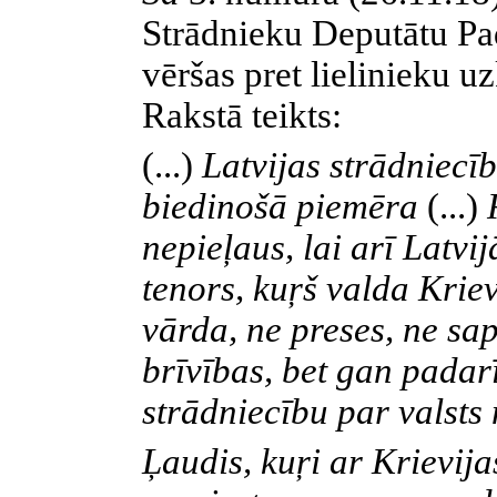
Strādnieku Deputātu Pa
vēršas pret lielinieku 
Rakstā teikts:
(...)
Latvijas strādniecī
biedinošā piemēra
(...)
R
nepieļaus, lai arī Latvi
tenors, kuŗš valda Krie
vārda, ne preses, ne sa
brīvības, bet gan padarī
strādniecību par valst
Ļaudis, kuŗi ar Krievij