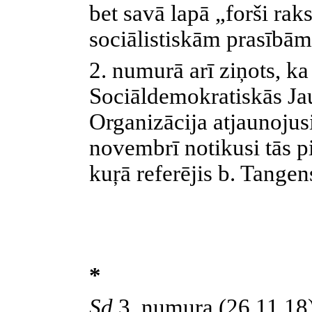
bet savā lapā „forši rak
sociālistiskām prasībām.
2. numurā arī ziņots, ka
Sociāldemokratiskās Ja
Organizācija atjaunojus
novembrī notikusi tās p
kuŗā referējis b. Tangens
*
Sd
3. numura (26.11.18)