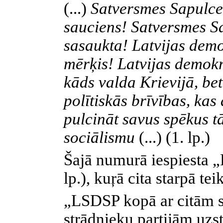
(...)
Satversmes Sapulce 
sauciens! Satversmes Sa
sasaukta! Latvijas demo
mērķis! Latvijas demokr
kāds valda Krievijā, bet
polītiskās brīvības, kas
pulcināt savus spēkus t
sociālismu
(...) (1. lp.)
Šajā numurā iespiesta
lp.), kuŗā cita starpā teik
„LSDSP kopā ar citām 
strādnieku partijām uzs