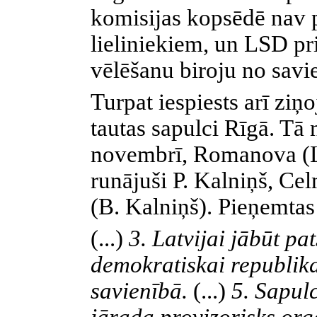
komisijas kopsēdē nav 
lieliniekiem, un LSD pri
vēlēšanu biroju no savi
Turpat iespiests arī z
tautas sapulci Rīgā. Tā 
novembrī, Romanova (Lā
runājuši P. Kalniņš, C
(B. Kalniņš). Pieņemtas 
(...)
3. Latvijai jābūt pats
demokratiskai republik
savienībā.
(...)
5. Sapulc