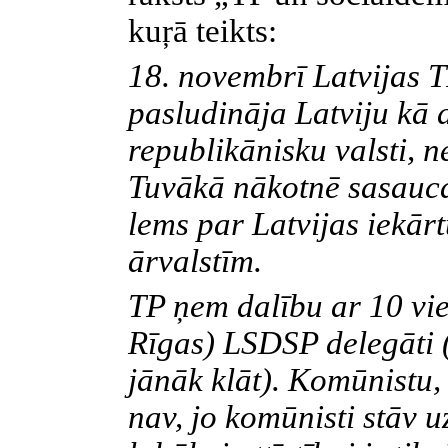
kuŗā teikts:
18. novembrī Latvijas T
pasludināja Latviju kā 
republikānisku valsti, n
Tuvākā nākotnē sasauc
lems par Latvijas iekārt
ārvalstīm.
TP ņem dalību ar 10 vi
Rīgas) LSDSP delegāti 
jānāk klāt). Komūnistu,
nav, jo komūnisti stāv u