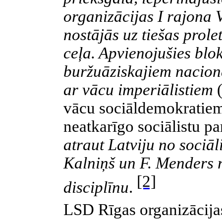
organizācijas I rajona
nostājās uz tiešas prole
ceļa. Apvienojušies blok
buržuāziskajiem nacionā
ar vācu imperiālistiem
vācu sociāldemokratiem,
neatkarīgo sociālistu pa
atraut Latviju no sociāli
Kalniņš un F. Menders r
[2]
disciplīnu
.
LSD Rīgas organizācija