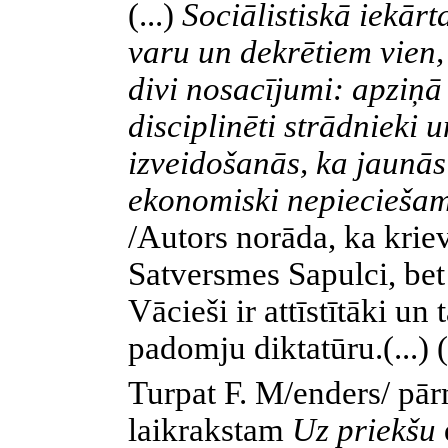
(...)
Sociālistiskā iekārt
varu un dekrētiem vien, 
divi nosacījumi: apziņā 
disciplinēti strādnieki u
izveidošanās, ka jaunās
ekonomiski nepieciešam
/Autors norāda, ka kriev
Satversmes Sapulci, bet
Vācieši ir attīstītāki u
padomju diktatūru.(...) (
Turpat F. M/enders/ pār
laikrakstam
Uz priekšu