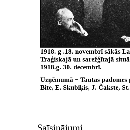
1918. g .18. novembrī sākās Lat
Traģiskajā un sarežģītajā situ
1918.g. 30. decembrī.
Uzņēmumā − Tautas padomes pre
Bite, E. Skubiķis, J. Čakste, 
Saīsinājumi