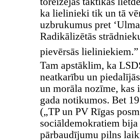
toreizējās taktikas lietd
ka lielinieki tik un tā v
uzbrukumus pret ‘Ulmaņ
Radikālizētās strādnieku
pievērsās lieliniekiem.
Tam apstāklim, ka LSDSP
neatkarību un piedalījās 
un morāla nozīme, kas it
gada notikumos. Bet 19
(„TP un PV Rīgas posms
sociāldemokratiem bija 
pārbaudījumu pilns laik