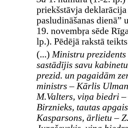
priekšstāvja deklarācija
pasludināšanas dienā” u
19. novembŗa sēde Rīgas
lp.). Pēdējā rakstā teikts
(...)
Ministru prezidents
sastādījis savu kabinet
prezid. un pagaidām ze
ministrs – Kārlis Ulmani
M.Valters, viņa biedri 
Birznieks, tautas apgai
Kasparsons, ārlietu – Z