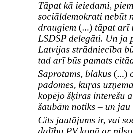
Tāpat kā ieiedami, piem
sociāldemokrati nebūt n
draugiem
(...)
tāpat arī
LSDSP delegāti. Un ja p
Latvijas strādniecība bū
tad arī būs pamats cit
Saprotams, blakus
(...)
o
padomes, kuŗas uzņemas
kopējo šķiras interešu 
šaubām notiks – un jau 
Cits jautājums ir, vai s
dalību PV kopā ar pils