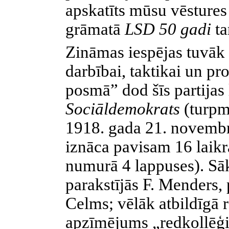
apskatīts mūsu vēstures 
grāmatā
LSD 50 gadi
ta
Zināmas iespējas tuvāk
darbībai, taktikai un p
posmā” dod šīs partijas 
Sociāldemokrats
(turp
1918. gada 21. novembr
iznāca pavisam 16 laikr
numurā 4 lappuses). Sā
parakstījās F. Menders, 
Celms; vēlāk atbildīgā 
apzīmējums „redkollēģi