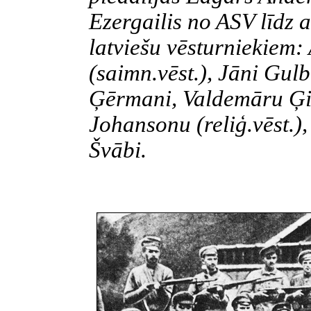
Ezergailis no ASV līdz 
latviešu vēsturniekiem:
(saimn.vēst.), Jāni Gulbī
Ģērmani, Valdemāru Ģin
Johansonu (reliģ.vēst.),
Švābi.