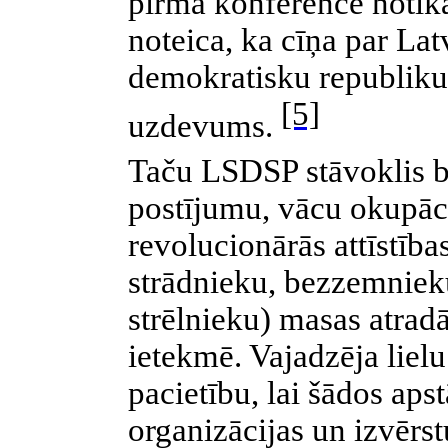
pirmā konference notika
noteica, ka cīņa par Lat
demokratisku republiku 
[5]
uzdevums.
Taču LSDSP stāvoklis bi
postījumu, vācu okupāc
revolucionārās attīstības
strādnieku, bezzemnieku
strēlnieku) masas atradā
ietekmē. Vajadzēja liel
pacietību, lai šādos apst
organizācijas un izvērs