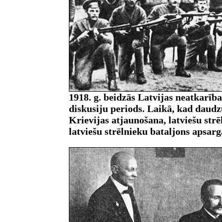
1918. g. beidzās Latvijas neatkarīb
diskusiju periods. Laikā, kad daudz
Krievijas atjaunošana, latviešu st
latviešu strēlnieku bataljons apsar