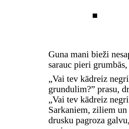
■
Guna mani bieži nesap
sarauc pieri grumbās,
„Vai tev kādreiz negri
grundulim?” prasu, d
„Vai tev kādreiz negr
Sarkaniem, ziliem un
drusku pagroza galvu,