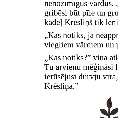
nenozīmīgus vārdus. „
gribēsi būt pīle un gr
kādēļ Krēsliņš tik lēn
„Kas notiks, ja neapp
viegliem vārdiem un 
„Kas notiks?” viņa a
Tu arvienu mēģināsi l
ierūsējusi durvju vira
Krēsliņa.”