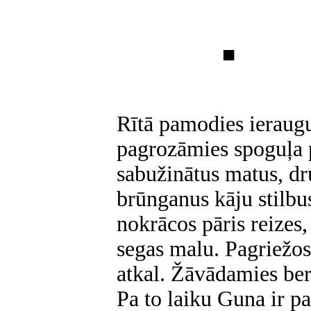
■
Rītā pamodies ieraug
pagrozāmies spoguļa 
sabužinātus matus, dr
brūnganus kāju stilbu
nokrācos pāris reizes
segas malu. Pagriežos
atkal. Žāvādamies berz
Pa to laiku Guna ir pa