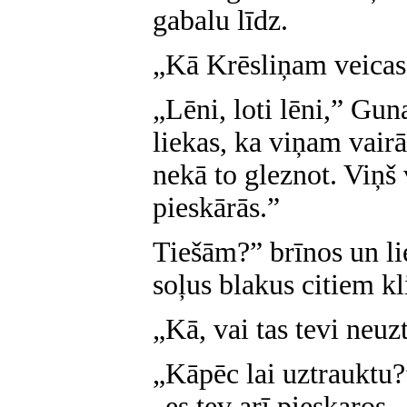
gabalu līdz.
„Kā Krēsliņam veicas?
„Lēni, loti lēni,” Gun
liekas, ka viņam vairāk
nekā to gleznot. Viņš
pieskārās.”
Tiešām?” brīnos un li
soļus blakus citiem kli
„Kā, vai tas tevi neuz
„Kāpēc lai uztrauktu?”
„es tev arī pieskaros 