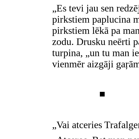
„Es tevi jau sen redzē
pirkstiem paplucina 
pirkstiem lēkā pa man
zodu. Drusku neērti p
turpina, „un tu man ie
vienmēr aizgāji gaŗā
■
„Vai atceries Trafalge