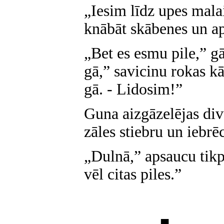
„Iesim līdz upes malai
knābāt skābenes un ap
„Bet es esmu pile,” gā
gā,” savicinu rokas kā
gā. - Lidosim!”
Guna aizgāzelējas div
zāles stiebru un iebrē
„Dulnā,” apsaucu tikp
vēl citas piles.”
■