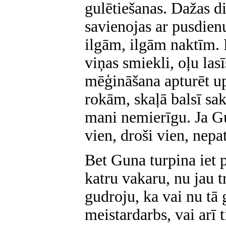
gulētiešanas. Dažas di
savienojas ar pusdien
ilgām, ilgām naktīm. 
viņas smiekli, oļu las
mēģināšana apturēt u
rokām, skaļā balsī sak
mani nemierīgu. Ja Gun
vien, droši vien, nepa
Bet Guna turpina iet 
katru vakaru, nu jau 
gudroju, ka vai nu tā 
meistardarbs, vai arī 