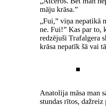
„Atceros. Bet man nep
māju krāsa.”
„Fui,” viņa nepatikā 
ne. Fui!” Kas par to, 
redzējuši Trafalgera 
krāsa nepatīk šā vai t
■
Anatolija māsa man sā
stundas rītos, dažreiz