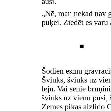
ausi.
„Nē, man nekad nav g
puķei. Ziedēt es varu 
■
Šodien esmu grāvracis
Šviuks, šviuks uz vien
leju. Vai senie bruņini
šviuks uz vienu pusi, 
Zemes pikas aizlido G