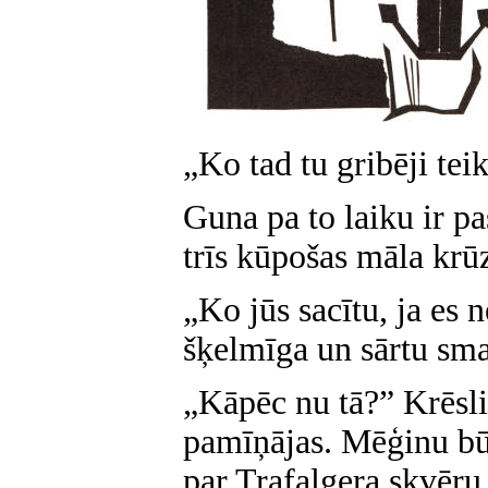
„Ko tad tu gribēji tei
Guna pa to laiku ir pa
trīs kūpošas māla krūz
„Ko jūs sacītu, ja es 
šķelmīga un sārtu sm
„Kāpēc nu tā?” Krēsl
pamīņājas. Mēģinu bū
par Trafalgera skvēru