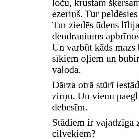
loču, krustām šķērsām
ezeriņš. Tur peldēsies
Tur ziedēs ūdens līlija
deodraniums apbrīnos
Un varbūt kāds mazs 
sīkiem oļiem un bubi
valodā.
Dārza otrā stūrī iestā
zirņu. Un vienu paegl
debesīm.
Stādiem ir vajadzīga 
cilvēkiem?