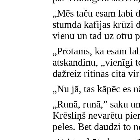
„Mēs taču esam labi d
stumda kafijas krūzi 
vienu un tad uz otru p
„Protams, ka esam labi
atskandinu, „vienīgi 
dažreiz ritinās citā v
„Nu jā, tas kāpēc es n
„Runā, runā,” saku un
Krēsliņš nevarētu pie
peles. Bet daudzi to n