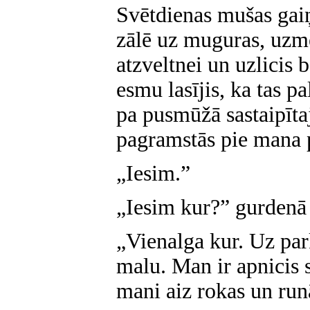
Svētdienas mušas gai
zālē uz muguras, uzme
atzveltnei un uzlicis 
esmu lasījis, ka tas p
pa pusmūžā sastaipīt
pagramstās pie mana 
„Iesim.”
„Iesim kur?” gurdenā 
„Vienalga kur. Uz par
malu. Man ir apnicis s
mani aiz rokas un run