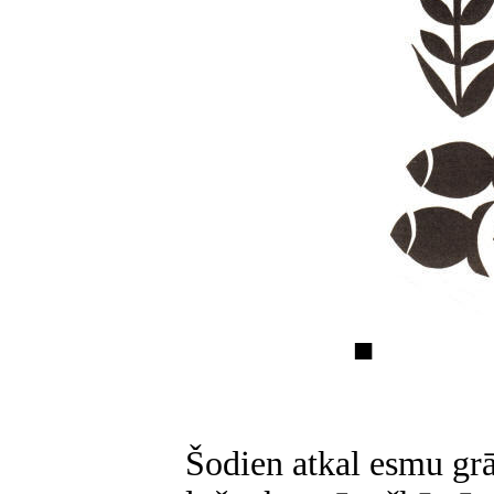
■
Šodien atkal esmu grā