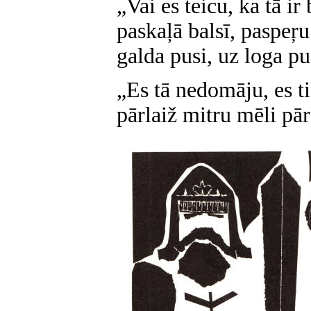
„Vai es teicu, ka tā ir
paskaļā balsī, paspeŗu
galda pusi, uz loga pu
„Es tā nedomāju, es tik
pārlaiž mitru mēli pā