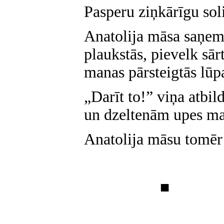
Pasperu ziņkārīgu soli
Anatolija māsa saņem
plaukstās, pievelk sār
manas pārsteigtās lūp
„Darīt to!” viņa atbil
un dzeltenām upes m
Anatolija māsu tomēr
■