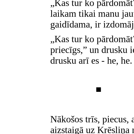
„Kas tur ko pārdomāt?
laikam tikai manu ja
gaidīdama, ir izdomāj
„Kas tur ko pārdomāt?
priecīgs,” un drusku 
drusku arī es - he, he.
■
Nākošos trīs, piecus,
aizstaigā uz Krēsliņa