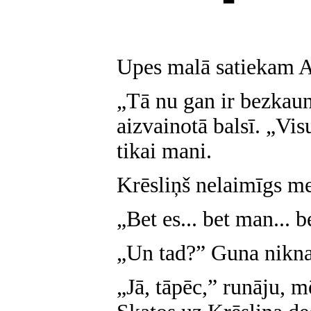
Upes malā satiekam A
„Tā nu gan ir bezkau
aizvainotā balsī. „Vi
tikai mani.
Krēsliņš nelaimīgs me
„Bet es... bet man... be
„Un tad?” Guna nikna
„Jā, tāpēc,” runāju, 