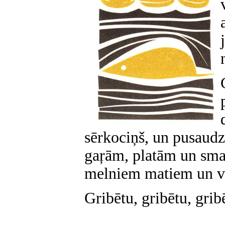
sērkociņš, un pusaudze
gaŗām, platām un sma
melniem matiem un vie
Gribētu, gribētu, grib