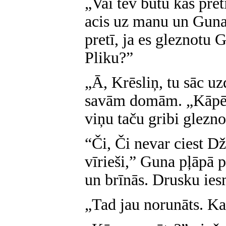
„Vai tev būtu kas pret
acis uz manu un Gunas
pretī, ja es gleznotu 
Pliku?”
„Ā, Krēsliņ, tu sāc uz
savām domām. „Kāpēc
viņu taču gribi glezno
“Či, Či nevar ciest Dž
vīrieši,” Guna pļāpā p
un brīnās. Drusku ies
„Tad jau norunāts. Ka