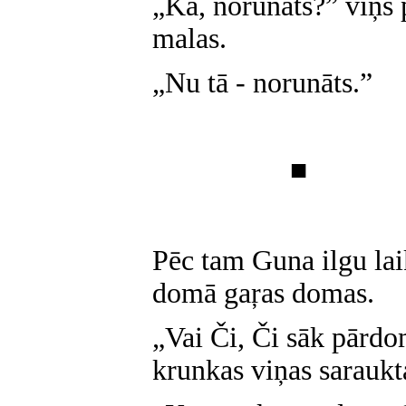
„Kā, norunāts?” viņš 
malas.
„Nu tā - norunāts.”
■
Pēc tam Guna ilgu lai
domā gaŗas domas.
„Vai Či, Či sāk pārdo
krunkas viņas saraukta