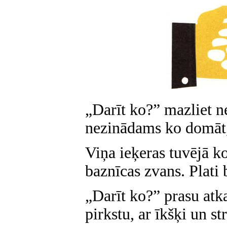
„Darīt ko?” mazliet n
nezinādams ko domāt,
Viņa ieķeras tuvējā k
baznīcas zvans. Plati 
„Darīt ko?” prasu atk
pirkstu, ar īkšķi un s