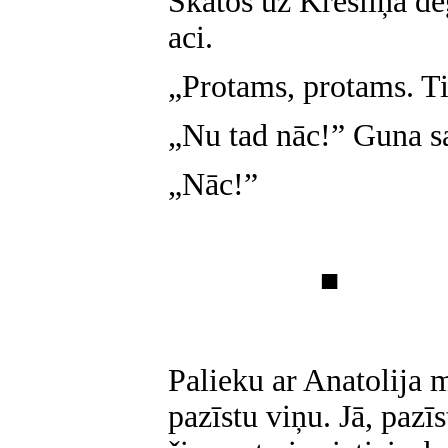
Skatos uz Krēsliņa d
aci.
„Protams, protams. Ti
„Nu tad nāc!” Guna sa
„Nāc!”
■
Palieku ar Anatolija 
pazīstu viņu. Jā, pazī