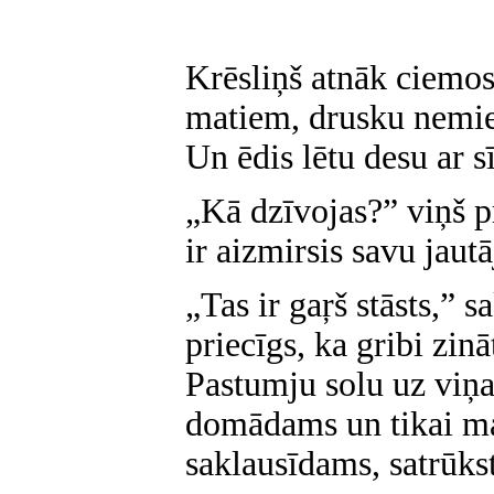
Krēsliņš atnāk ciemo
matiem, drusku nemier
Un ēdis lētu desu ar s
„Kā dzīvojas?” viņš p
ir aizmirsis savu jaut
„Tas ir gaŗš stāsts,” 
priecīgs, ka gribi zinā
Pastumju solu uz viņa
domādams un tikai ma
saklausīdams, satrūkst