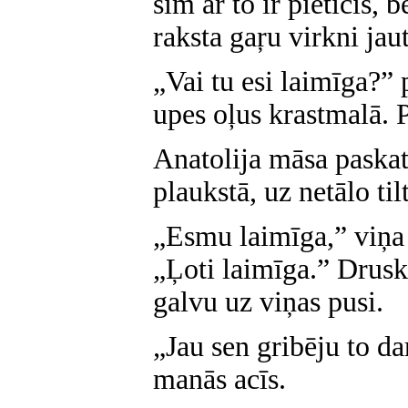
šim ar to ir pieticis,
raksta gaŗu virkni ja
„Vai tu esi laimīga?”
upes oļus krastmalā. 
Anatolija māsa paska
plaukstā, uz netālo ti
„Esmu laimīga,” viņa 
„Ļoti laimīga.” Drusk
galvu uz viņas pusi.
„Jau sen gribēju to da
manās acīs.