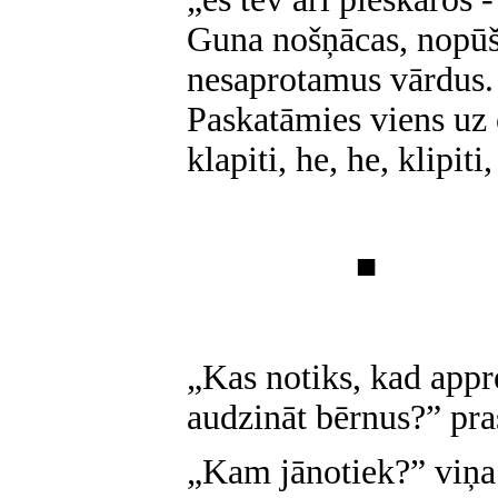
Guna nošņācas, nopū
nesaprotamus vārdus. 
Paskatāmies viens uz 
klapiti, he, he, klipiti,
■
„Kas notiks, kad app
audzināt bērnus?” pra
„Kam jānotiek?” viņa 