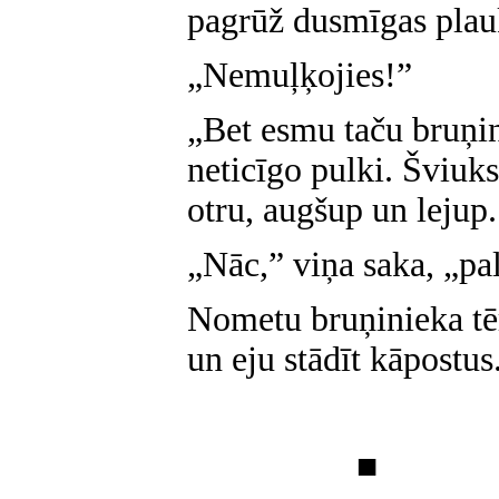
pagrūž dusmīgas plauk
„Nemuļķojies!”
„Bet esmu taču bruņin
neticīgo pulki. Šviuks
otru, augšup un lejup.
„Nāc,” viņa saka, „pal
Nometu bruņinieka tēr
un eju stādīt kāpostus
■