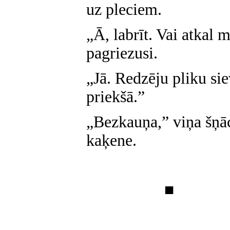
uz pleciem.
„Ā, labrīt. Vai atkal
pagriezusi.
„Jā. Redzēju pliku si
priekšā.”
„Bezkauņa,” viņa šņā
kaķene.
■