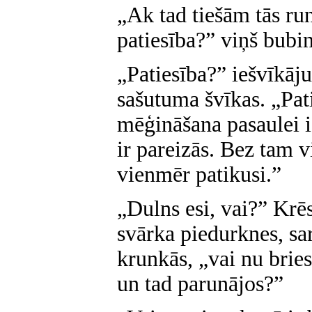
„Ak tad tiešām tās ru
patiesība?” viņš bubin
„Patiesība?” iešvīkāju
sašutuma švīkas. „Pat
mēģināšana pasaulei ie
ir pareizās. Bez tam 
vienmēr patikusi.”
„Dulns esi, vai?” Krēs
svārka piedurknes, sa
krunkās, „vai nu bries
un tad parunājos?”