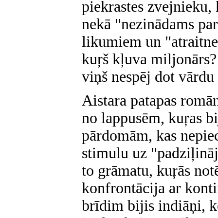
piekrastes zvejnieku,
nekā "nezinādams par
likumiem un "atraitne
kuŗš kļuva miljonārs? 
viņš nespēj dot vārdu
Aistara patapas romān
no lappusēm, kuŗas b
pārdomām, kas nepieci
stimulu uz "padziļinā
to grāmatu, kuŗās notē
konfrontācija ar konti
brīdim bijis indiāņi, 