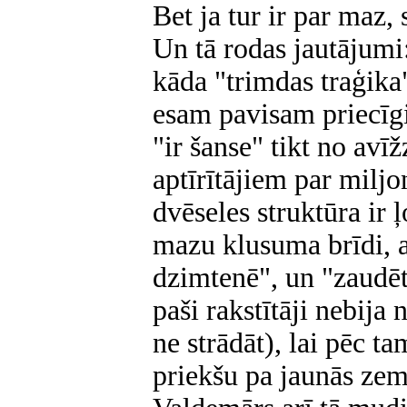
Bet ja tur ir par maz,
Un tā rodas jautājumi:
kāda "trimdas traģika"
esam pavisam priecīgi
"ir šanse" tikt no avī
aptīrītājiem par milj
dvēseles struktūra ir ļ
mazu klusuma brīdi, at
dzimtenē", un "zaudēt
paši rakstītāji nebija
ne strādāt), lai pēc ta
priekšu pa jaunās ze