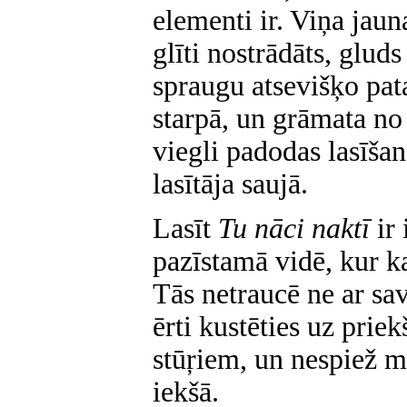
elementi ir. Viņa jau
glīti nostrādāts, glu
spraugu atsevišķo pa
starpā, un grāmata no
viegli padodas lasīšan
lasītāja saujā.
Lasīt
Tu nāci naktī
ir
pazīstamā vidē, kur kat
Tās netraucē ne ar sav
ērti kustēties uz prie
stūŗiem, un nespiež mi
iekšā.