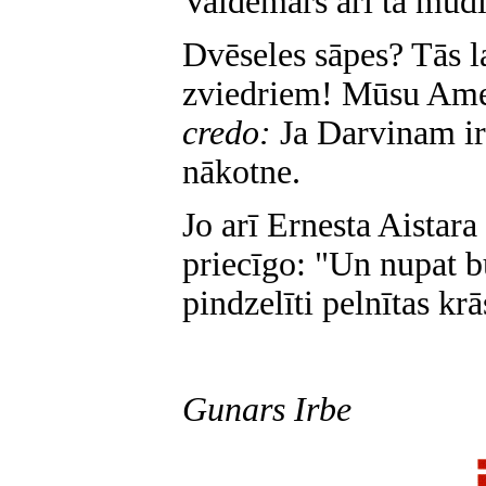
Valdemārs arī tā mudi
Dvēseles sāpes? Tās l
zviedriem! Mūsu Ameri
credo:
Ja Darvinam ir
nākotne.
Jo arī Ernesta Aistar
priecīgo: "Un nupat b
pindzelīti pelnītas krā
Gunars Irbe