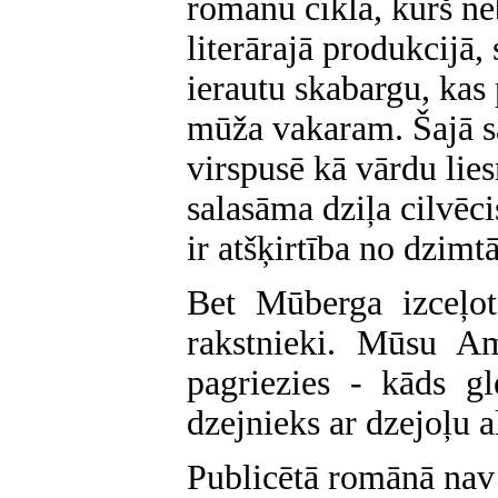
romānu ciklā, kurš ne
literārajā produkcijā, 
ierautu skabargu, kas 
mūža vakaram. Šajā s
virspusē kā vārdu lie
salasāma dziļa cilvēc
ir atšķirtība no dzimt
Bet Mūberga izceļot
rakstnieki. Mūsu Am
pagriezies - kāds gl
dzejnieks ar dzejoļu 
Publicētā romānā nav 