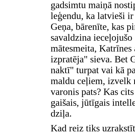
gadsimtu maiņā nosti
leģendu, ka latvieši ir
Geņa, bārenīte, kas pi
savaldzina ieceļojušo
mātesmeita, Katrīnes
izpratēja" sieva. Bet
naktī" turpat vai kā p
maldu ceļiem, izvelk 
varonis pats? Kas cits
gaišais, jūtīgais intel
dziļa.
Kad reiz tiks uzrakst