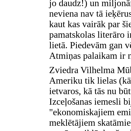
jo daudz!) un miljonār
neviena nav tā ieķērus
kaut kas vairāk par š
pamatskolas literāro i
lietā. Piedevām gan v
Atmiņas palaikam ir 
Zviedra Vilhelma Mūb
Ameriku tik lielas (k
ietvaros, kā tās nu b
Izceļošanas iemesli b
"ekonomiskajiem emig
meklētājiem skatāmie