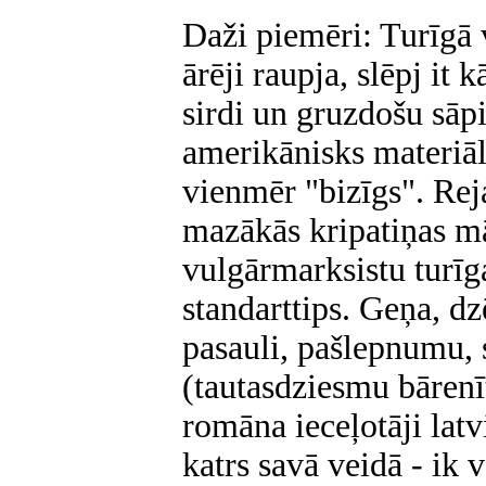
Daži piemēri: Turīgā v
ārēji raupja, slēpj it
sirdi un gruzdošu sāpi
amerikānisks materiāl
vienmēr "bizīgs". Reja
mazākās kripatiņas mā
vulgārmarksistu turīg
standarttips. Geņa, dz
pasauli, pašlepnumu, s
(tautasdziesmu bārenīt
romāna ieceļotāji latvi
katrs savā veidā - ik v