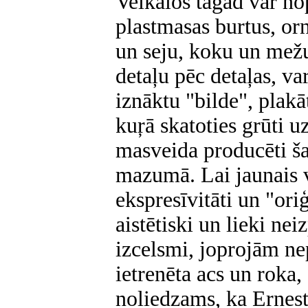
Veikalos tagad var nop
plastmasas burtus, o
un seju, koku un mežu
detaļu pēc detaļas, var
iznāktu "bilde", plakā
kuŗā skatoties grūti u
masveida producēti š
mazumā. Lai jaunais 
ekspresīvitāti un "oriģ
aistētiski un lieki ne
izcelsmi, joprojām ne
ietrenēta acs un roka
noliedzams, ka Ernest