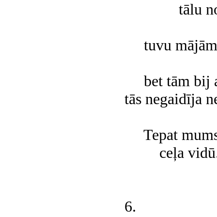
tālu no 
tuvu mājām
bet tām bij ai
tās negaidīja n
Tepat mums j
ceļa vidū
6.