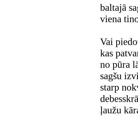
baltajā s
viena tino
Vai piedot
kas patva
no pūra l
sagšu izvi
starp no
debesskrā
ļaužu kā