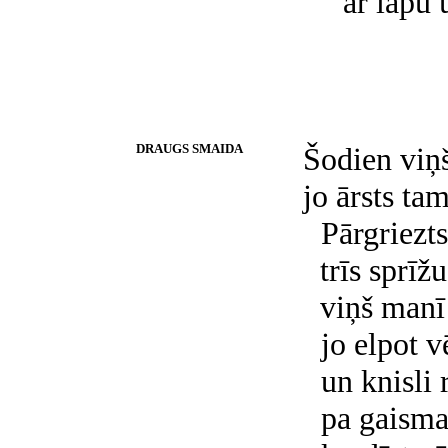
ar lapu u
DRAUGS SMAIDA
Šodien viņ
jo ārsts ta
Pārgriezts
trīs sprīž
viņš manī
jo elpot v
un knisli
pa gaisma