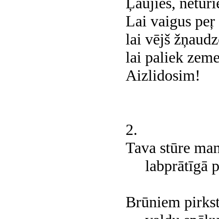
Ļaujies, neturi
Lai vaigus peŗ 
lai vējš žņaudz
lai paliek zem
Aizlidosim!
2.
Tava stūre man
labprātīgā p
Brūniem pirks