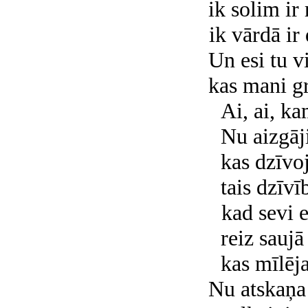
ik solim ir
ik vārdā ir
Un esi tu 
kas mani gr
Ai, ai, k
Nu aizgāji
kas dzīvoj
tais dzīvī
kad sevi 
reiz saujā
kas mīlēja
Nu atskaņa 