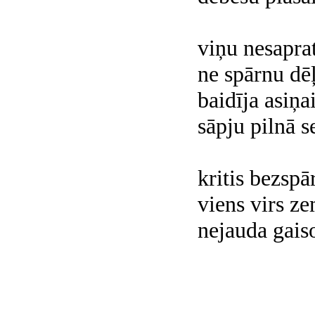
viņu nesapra
ne spārnu dēļ
baidīja asiņa
sāpju pilnā s
kritis bezspā
viens virs z
nejauda gais