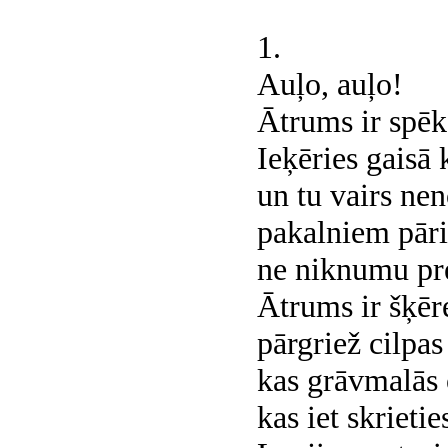
1.
Auļo, auļo!
Ātrums ir spēk
Ieķēries gaisā 
un tu vairs nen
pakalniem pāri
ne niknumu pre
Ātrums ir šķēr
pārgriež cilpas
kas grāvmalās 
kas iet skrietie