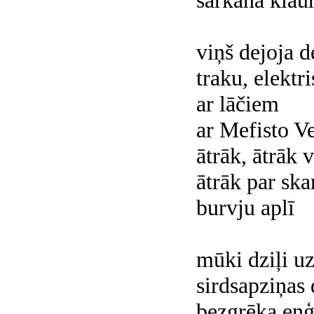
sarkanā klau
viņš dejoja d
traku, elektr
ar lāčiem
ar Mefisto V
ātrāk, ātrāk v
ātrāk par sk
burvju aplī
mūki dziļi 
sirdsapziņas 
bezgrēka eņģ