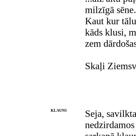
milzīgā sēne.
Kaut kur tāl
kāds klusi, mi
zem dārdošas
Skaļi Ziemsv
KLAUNS
Seja, savilkt
nedzirdamos 