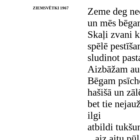
ZIEMSVĒTKI 1967
Zeme deg ne
un mēs bēga
Skaļi zvani k
spēlē pestīša
sludinot pas
Aizbāžam aus
Bēgam psīcho
hašišā un zāl
bet tie nejau
ilgi
atbildi tukš
...aiz aitu pū