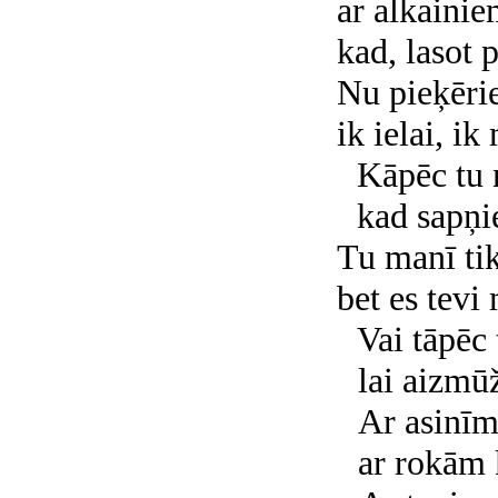
ar alkainie
kad, lasot 
Nu pieķērie
ik ielai, i
Kāpēc tu 
kad sapņi
Tu manī tik
bet es tevi 
Vai tāpēc 
lai aizmū
Ar asinīm
ar rokām 