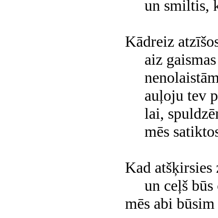
un smiltis, ku
Kādreiz atzīšos
aiz gaismas 
nenolaistām 
auļoju tev pr
lai, spuldzēm 
mēs satiktos 
Kad atšķirsies 
un ceļš būs 
mēs abi būsim 