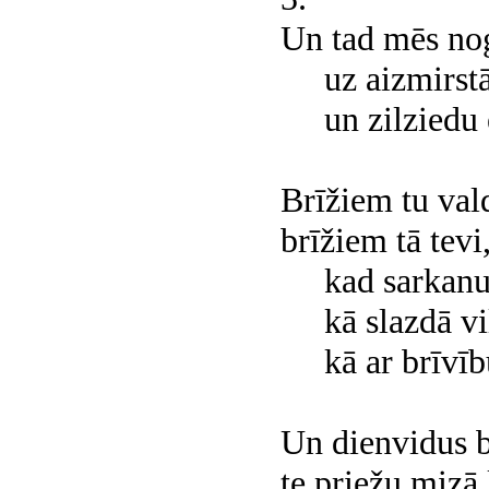
Un tad mēs no
uz aizmirst
un zilziedu 
Brīžiem tu vald
brīžiem tā tevi
kad sarkanu 
kā slazdā vil
kā ar brīvīb
Un dienvidus b
te priežu mizā