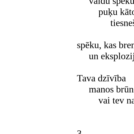
valdu spēk
puķu kāto
tiesnešu 
spēku, kas bre
un eksplozij
Tava dzīvība
manos brūnaj
vai tev nav
3.