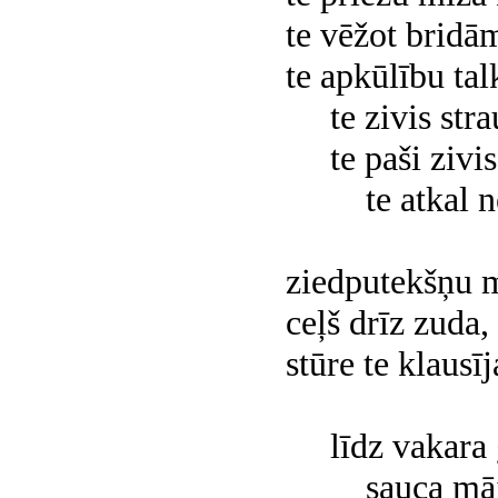
te vēžot bridā
te apkūlību tal
te zivis stra
te paši zivis
te atkal n
ziedputekšņu m
ceļš drīz zuda, 
stūre te klausīj
līdz vakara g
sauca māj