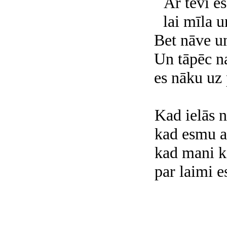
Ar tevi es
lai mīla u
Bet nāve un
Un tāpēc n
es nāku uz 
Kad ielās n
kad esmu ar
kad mani kā
par laimi 