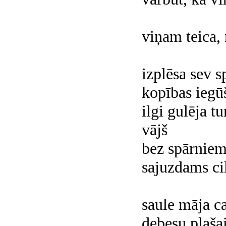
viņam teica, 
izplēsa sev s
kopības iegū
ilgi gulēja t
vājš
bez spārnie
sajuzdams ci
saule māja c
debesu plašai