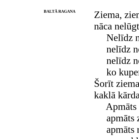
BALTĀ RAGANA
Ziema, zie
nāca nelūgt
Nelīdz ne 
nelīdz ne 
nelīdz ne 
ko kupen
Šorīt ziema
kaklā kārd
Apmāts sa
apmāts zī
apmāts ro