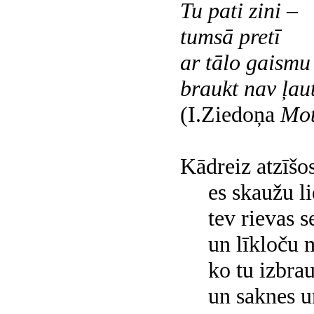
Tu pati zini –
tumsā pretī
ar tālo gaismu
braukt nav ļaut
(I.Ziedoņa
Mot
Kādreiz atzīšos
es skaužu liet
tev rievas se
un līkloču me
ko tu izbrau
un saknes un a