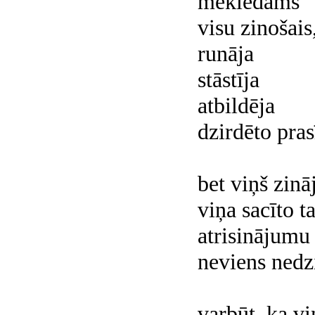
meklēdams
visu zinošai
runāja
stāstīja
atbildēja
dzirdēto pra
bet viņš zinā
viņa sacīto t
atrisinājumu
neviens nedz
varbūt, ka vi