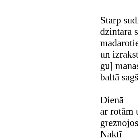
Starp sud
dzintara 
madarot
un izraks
guļ manas
baltā sagš
Dienā
ar rotām
greznojos
Naktī