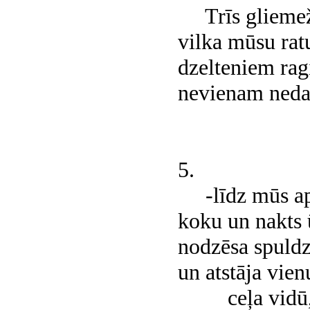
Trīs glieme
vilka mūsu rat
dzelteniem rag
nevienam nedar
5.
-līdz mūs ap
koku un nakts
nodzēsa spuldz
un atstāja vien
ceļa vidū