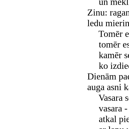
un meklēj
Zinu: raga
ledu mierin
Tomēr es 
tomēr es k
kamēr sev 
ko izdied
Dienām paej
auga asni k
Vasara sē
vasara - 
atkal pie