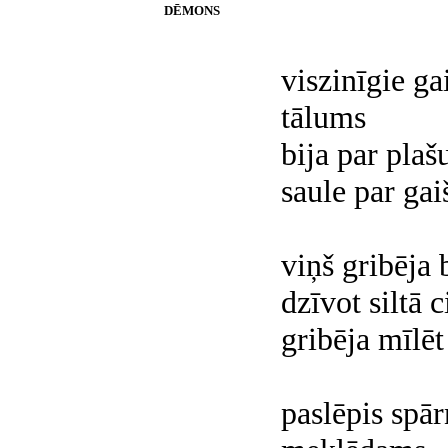
DĒMONS
viszinīgie ga
tālums
bija par plaš
saule par gai
viņš gribēja 
dzīvot siltā 
gribēja mīlēt
paslēpis spār