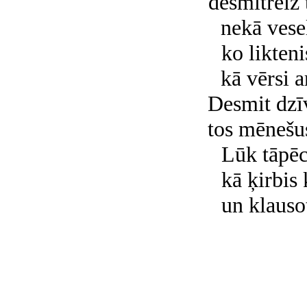
desmitreiz 
nekā vesel
ko likteni
kā vērsi a
Desmit dzī
tos mēnešu
Lūk tāpēc
kā ķirbis 
un klausot