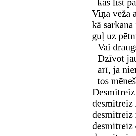
kas līst p
Viņa vēža a
kā sarkana
guļ uz pētn
Vai draug
Dzīvot ja
arī, ja nie
tos mēneš
Desmitreiz 
desmitreiz
desmitreiz 
desmitreiz 