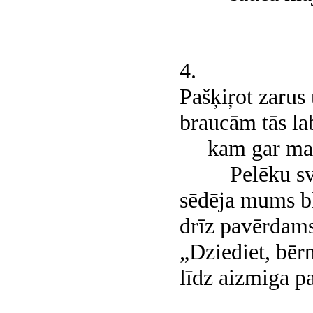
4.
Pašķiŗot zarus 
braucām tās la
kam gar malā
Pelēku svār
sēdēja mums bl
drīz pavērdams
„Dziediet, bēr
līdz aizmiga p