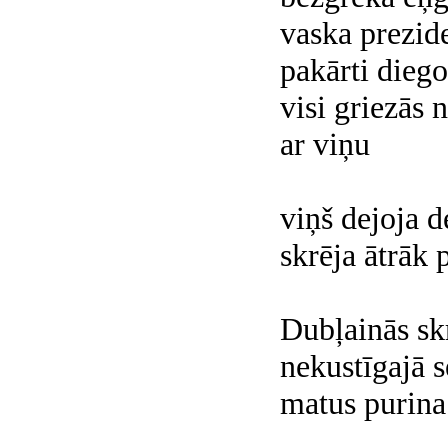
vaska prezide
pakārti diego
visi griezās
ar viņu
viņš dejoja d
skrēja ātrāk 
Dubļainās sk
nekustīgajā s
matus purina