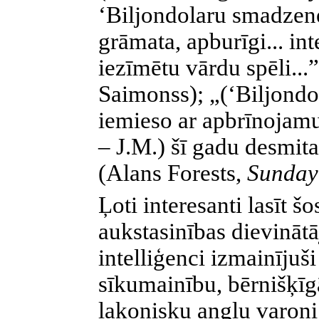
‘Biljondolaru smadzene
grāmata, apburīgi... inte
iezīmētu vārdu spēli...
Saimonss); „(‘Biljondo
iemieso ar apbrīnojam
– J.M.) šī gadu desmita
(Alans Forests,
Sunday
Ļoti interesanti lasīt š
aukstasinības dievinātāj
intelliģenci izmainījuši
sīkumainību, bērnišķīgā
lakonisku angļu varoni