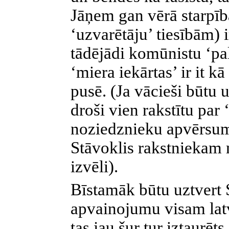
Jāņem gan vērā starpīb
‘uzvarētāju’ tiesībām) 
tādējādi komūnistu ‘pal
‘miera iekārtas’ ir it k
pusē. (Ja vācieši būtu 
droši vien rakstītu par
noziedznieku apvērsu
Stāvoklis rakstniekam 
izvēli).
Bīstamāk būtu uztvert 
apvainojumu visam lat
tas jau šur tur iztaurēt