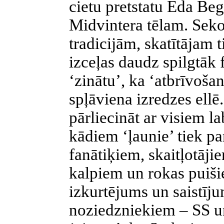
cietu pretstatu Eda Be
Midvintera tēlam. Sek
tradicijām, skatītājam t
izceļas daudz spilgtāk 
‘zinātu’, ka ‘atbrīvoša
spļāviena izredzes ellē
pārliecināt ar visiem l
kādiem ‘ļaunie’ tiek par
fanātiķiem, skaitļotāji
kalpiem un rokas puišie
izkurtējums un saistīju
noziedzniekiem – SS un