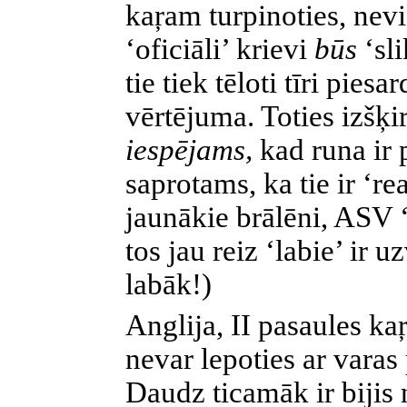
kaŗam turpinoties, nevie
‘oficiāli’ krievi
būs
‘sl
tie tiek tēloti tīri piesa
vērtējuma. Toties izšķi
iespējams,
kad runa ir 
saprotams, ka tie ir ‘re
jaunākie brālēni, ASV ‘
tos jau reiz ‘labie’ ir 
labāk!)
Anglija,
II
pasaules ka
nevar lepoties ar varas
Daudz ticamāk ir bijis