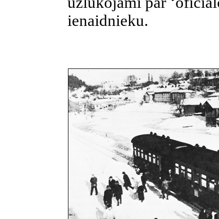
uzlūkojami par ‘oficiāl
ienaidnieku.