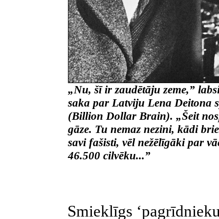
„Nu, šī ir zaudētāju zeme,” labs
saka par Latviju Lena Deitona
(Billion Dollar Brain). „Šeit no
gāze. Tu nemaz nezini, kādi brie
savi fašisti, vēl nežēlīgāki par
46.500 cilvēku...”
Smieklīgs ‘pagrīdnieku’