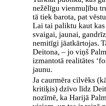
nežēlīgu vienmuļību tru
tā tiek barota, pat vēs
Lai tai paliktu kaut kas
svaigai, jaunai, gandrīz 
nemitīgi jāatkārtojas. 
Deitona, – jo viņš Palm
izmantotā realitātes ‘fo
jaunu.
Ja caurmēra cilvēks (k
kritiķis) dzīvo līdz Dei
nozīmē, ka Harijā Pal