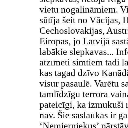
vietu nogalināmiem. Vi
sūtīja šeit no Vācijas, 
Cechoslovakijas, Austri
Eiropas, jo Latvijā sast
labākie slepkavas... I
atzīmēti simtiem tādi l
kas tagad dzīvo Kanād
visur pasaulē. Varētu sa
tamlīdzīgu terrora vain
pateicīgi, ka izmukuši n
nav. Šie saslaukas ir g
‘Nemierniekus’ pārstāv