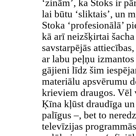
‘zinām’, ka Stoks ir pā
lai būtu ‘sliktais’, un
Stoka ‘profesionālā’ 
kā arī neizšķirtai šacha 
savstarpējās attiecības
ar labu peļņu izmantos
gājieni līdz šim iespēja
materiālu apsvērumu dē
krieviem draugos. Vēl 
Ķīna kļūst draudīga un
palīgus –, bet to nered
televīzijas programmās,