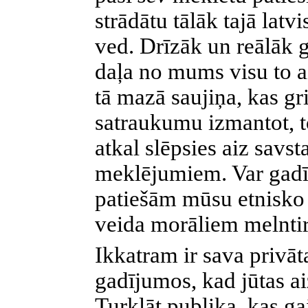
strādātu tālāk tajā latvi
ved. Drīzāk un reālāk 
daļa no mums visu to a
tā mazā saujiņa, kas gr
satraukumu izmantot, to
atkal slēpsies aiz savs
meklējumiem. Var gadīt
patiešām mūsu etnisko 
veida morāliem melnti
Ikkatram ir sava privāt
gadījumos, kad jūtas ai
Turklāt publika, kas ga