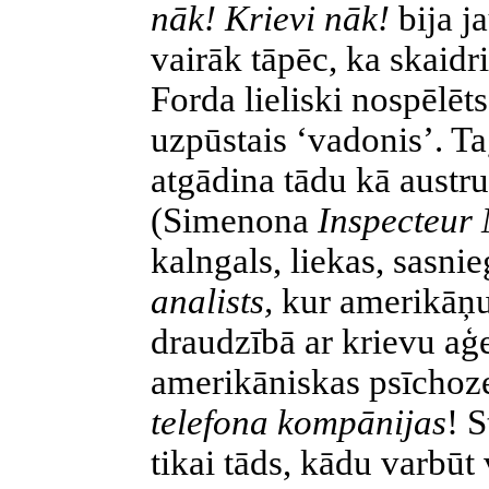
nāk! Krievi nāk!
bija j
vairāk tāpēc, ka skaidr
Forda lieliski nospēlē
uzpūstais ‘vadonis’. T
atgādina tādu kā aust
(Simenona
Inspecteur 
kalngals, liekas, sasni
analists,
kur amerikāņu
draudzībā ar krievu aģe
amerikāniskas psīchoze
telefona kompānijas
!
S
tikai tāds, kādu varbūt