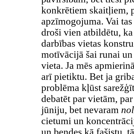
konkrētiem skaitļiem, 
apzīmogojuma. Vai tas 
droši vien atbildētu, k
darbības vietas konstr
motīvācijā šai runai un
vieta. Ja mēs apmierināt
arī pietiktu. Bet ja grib
problēma kļūst sarežģī
debatēt par vietām, par
jūniju, bet nevaram
nol
cietumi un koncentrāci
un bendes kā fašistu, t