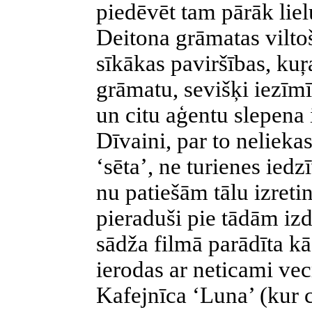
piedēvēt tam pārāk lie
Deitona grāmatas viltoš
sīkākas paviršības, kuŗ
grāmatu, sevišķi iezīm
un citu aģentu slepena 
Dīvaini, par to nelieka
‘sēta’, ne turienes iedz
nu patiešām tālu izreti
pieraduši pie tādām i
sādža filmā parādīta k
ierodas ar neticami ve
Kafejnīca ‘Luna’ (kur c