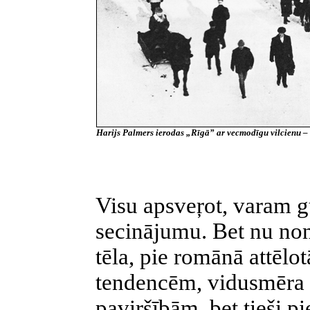
Harijs Palmers ierodas „Rīgā” ar vecmodīgu vilcienu – S
Visu apsveŗot, varam g
secinājumu. Bet nu no
tēla, pie romānā attēlo
tendencēm, vidusmēra k
paviršībām, bet tieši p