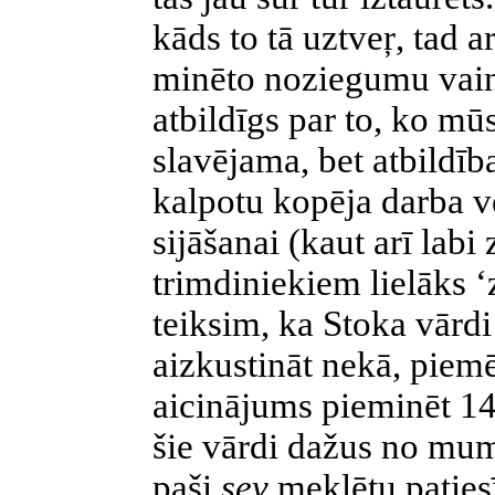
kāds to tā uztveŗ, tad a
minēto noziegumu vain
atbildīgs par to, ko mūs
slavējama, bet atbildīb
kalpotu kopēja darba v
sijāšanai (kaut arī lab
trimdiniekiem lielāks ‘
teiksim, ka Stoka vārdi
aizkustināt nekā, piem
aicinājums pieminēt 14.
šie vārdi dažus no mums
paši
sev
meklētu patiesī