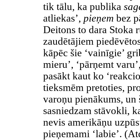
tik tālu, ka publika
sag
atliekas’,
pieņem
bez p
Deitons to dara Stoka r
zaudētājiem piedēvēto
kāpēc šie ‘vainīgie’ gri
mieru’, ‘pārņemt varu’,
pasākt kaut ko ‘reakci
tieksmēm pretoties, pro
varoņu pienākums, un š
sasniedzam stāvokli, ka
nevis amerikāņu uzpūstie
pieņemami ‘labie’. (At