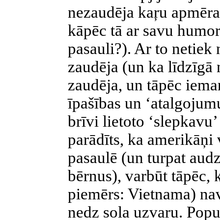
nezaudēja kaŗu apmēram
kāpēc tā ar savu humo
pasauli?). Ar to netiek 
zaudēja (un ka līdzīgā 
zaudēja, un tāpēc iema
īpašības un ‘atalgojumu
brīvi lietoto ‘slepkavu’
parādīts, ka amerikāņi 
pasaulē (un turpat aud
bērnus), varbūt tāpēc, 
piemērs: Vietnama) nav
nedz sola uzvaru. Popu