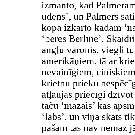
izmanto, kad Palmeram
ūdens’, un Palmers sati
kopā izkārto kādam ‘n
‘bēres Berlīnē’. Skaidr
angļu varonis, viegli tu
amerikāņiem, tā ar krie
nevainīgiem, ciniskie
krietnu prieku nespēcī
atļaujas priecīgi dzīvo
taču ‘mazais’ kas apsmej
‘labs’, un viņa skats ti
pašam tas nav nemaz j