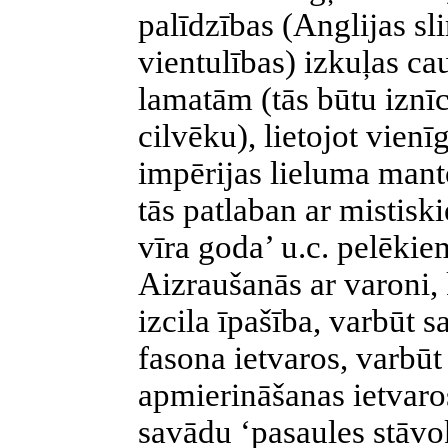
palīdzības (Anglijas sl
vientulības) izkuļas c
lamatām (tās būtu iznīc
cilvēku), lietojot vienī
impērijas lieluma manto
tās patlaban ar mistisk
vīra goda’ u.c. pelēkie
Aizraušanās ar varoni,
izcila īpašība, varbūt 
fasona ietvaros, varbū
apmierināšanas
ietvaro
savādu ‘pasaules stāvo