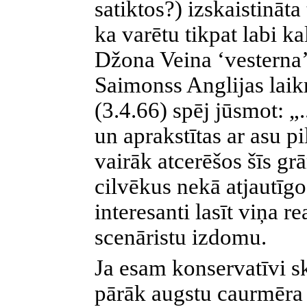
satiktos?) izskaistināta
ka varētu tikpat labi 
Džona Veina ‘vesterna’
Saimonss Anglijas laik
(3.4.66) spēj jūsmot: „.
un aprakstītas ar asu pi
vairāk atcerēšos šīs gr
cilvēkus nekā atjautīgo 
interesanti lasīt viņa r
scenāristu izdomu.
Ja esam konservatīvi ske
pārāk augstu caurmēra c