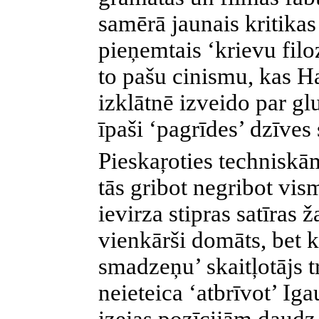
samērā jaunais kritikas
pieņemtais ‘krievu filo
to pašu cinismu, kas H
izklātnē izveido par glu
īpaši ‘pagrīdes’ dzīves
Pieskaŗoties techniskā
tās gribot negribot vis
ievirza stipras satīras 
vienkārši domāts, bet 
smadzeņu’ skaitļotājs 
neieteica ‘atbrīvot’ Ig