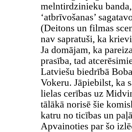
melntirdzinieku banda, 
‘atbrīvošanas’ sagatavo
(Deitons un filmas scen
nav sapratuši, ka krievi
Ja domājam, ka pareiza
prasība, tad atcerēsimi
Latviešu biedrībā Bob
Vokeru. Jāpiebilst, ka 
lielas cerības uz Midvi
tālākā norisē šie komis
katru no ticības un paļ
Apvainoties par šo izl