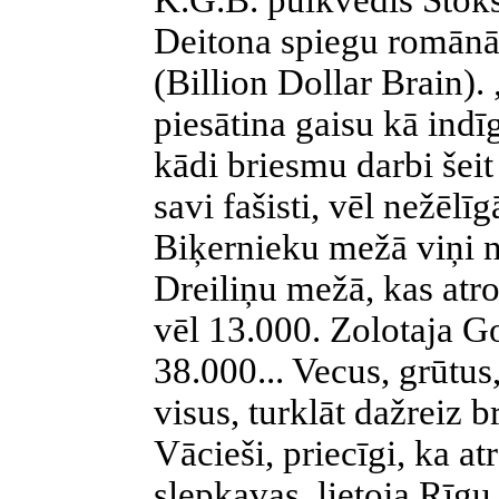
K.G.B. pulkvedis Stoks
Deitona spiegu romān
(Billion Dollar Brain).
piesātina gaisu kā indī
kādi briesmu darbi šeit
savi fašisti, vēl nežēlī
Biķernieku mežā viņi 
Dreiliņu mežā, kas atr
vēl 13.000. Zolotaja G
38.000... Vecus, grūtus
visus, turklāt dažreiz b
Vācieši, priecīgi, ka at
slepkavas, lietoja Rīg