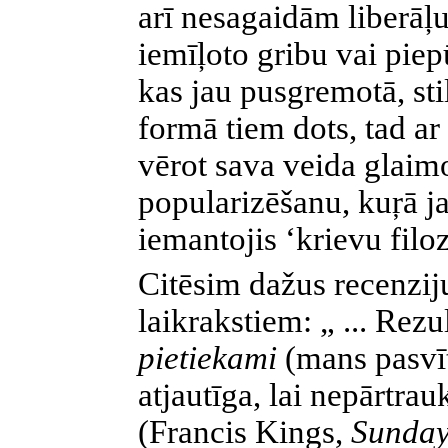
arī nesagaidām liberāļu
iemīļoto gribu vai piepū
kas jau pusgremotā, sti
formā tiem dots, tad a
vērot sava veida glaim
popularizēšanu, kuŗā j
iemantojis ‘krievu filoz
Citēsim dažus recenzij
laikrakstiem: „ ... Rezu
pietiekami
(mans pasvīt
atjautīga, lai nepārtrau
(Francis Kings,
Sunday