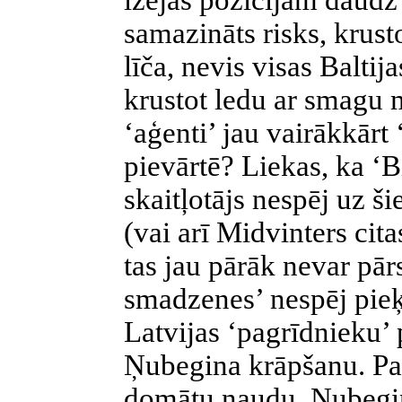
izejas pozīcijām daudz 
samazināts risks, krusto
līča, nevis visas Baltij
krustot ledu ar smagu 
‘aģenti’ jau vairākkārt ‘
pievārtē? Liekas, ka ‘
skaitļotājs nespēj uz š
(vai arī Midvinters cit
tas jau pārāk nevar pār
smadzenes’ nespēj pieķ
Latvijas ‘pagrīdnieku’
Ņubegina krāpšanu. Pa
domātu naudu,
Ņubeg