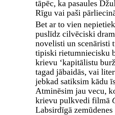
tāpēc, ka pasaules Džu
Rīgu vai paši pārliecin
Bet ar to vien nepietiek
puslīdz cilvēciski drama
novelisti un scenāristi 
tipiski
rietumniecisku 
krievu ‘kapitālistu burž
tagad jābaidās, vai lite
jebkad satiksim kādu īs
Atminēsim jau vecu, k
krievu pulkvedi filmā
Labsirdīgā zemūdenes