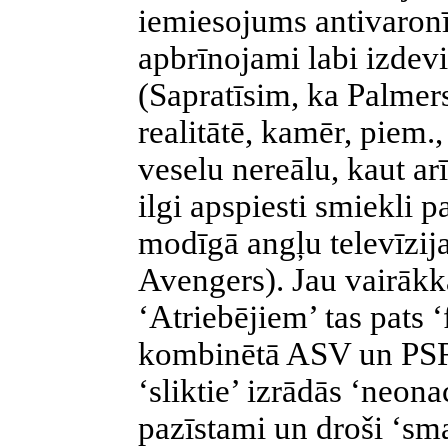
iemiesojums antivaronī
apbrīnojami labi izdevi
(Sapratīsim, ka Palmers
realitātē, kamēr, piem
veselu nereālu, kaut arī
ilgi apspiesti smiekli pa
modīgā angļu televīzija
Avengers). Jau vairāk
‘Atriebējiem’ tas pats 
kombinētā ASV un PSRS 
‘sliktie’ izrādās ‘neonac
pazīstami un droši ‘sm