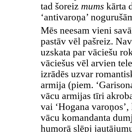
tad šoreiz
mums
kārta 
‘antivaroņa’ nogurušā
Mēs neesam vieni savād
pastāv vēl pašreiz. Nav
uzskata par vāciešu rok
vāciešus vēl arvien tel
izrādēs uzvar romantis
armija (piem. ‘Garisona
vācu armijas tīri akrob
vai ‘Hogana varoņos’, 
vācu komandanta dumj
humorā slēpj jautājumu