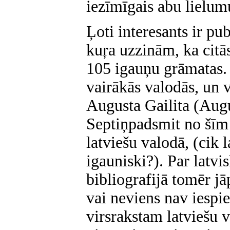
iezīmīgais abu lielum
Ļoti interesants ir pu
kuŗa uzzinām, ka citā
105 igauņu grāmatas. 
vairākās valodās, un 
Augusta Gailita (Aug
Septiņpadsmit no šīm
latviešu valodā, (cik 
igauniski?). Par latv
bibliografijā tomēr jāp
vai neviens nav iespie
virsrakstam latviešu 