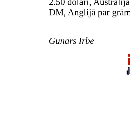
2.50 dolari, Austrālij
DM, Anglijā par grāma
Gunars Irbe