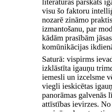
literātūras pārskats i
visu šo faktoru intell
nozarē zināmo prakti
izmantošanu, par mode
kādām prasībām jāsas
komūnikācijas ikdien
Saturā: vispirms ieva
izklāstīta igauņu trim
iemesli un izcelsme vē
viegli ieskicētas igau
panorāmas galvenās līn
attīstības ievirzes. 