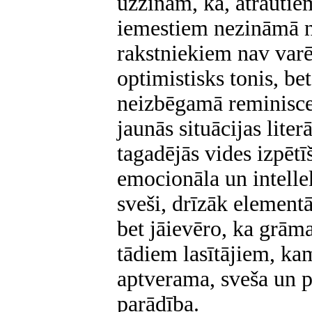
uzzinām, ka, atrautie
iemestiem nezināmā n
rakstniekiem nav varē
optimistisks tonis, b
neizbēgamā reminisce
jaunās situācijas lite
tagadējās vides izpēt
emocionāla un intelle
sveši, drīzāk elementār
bet jāievēro, ka grām
tādiem lasītājiem, kam
aptverama, sveša un p
parādība.