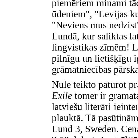
piemēriem minami tā
ūdeniem", "Levijas k
"Neviens mus nedzist"
Lundā, kur saliktas la
lingvistikas zīmēm! L
pilnīgu un lietišķīgu 
grāmatniecības pārska
Nule teikto paturot pr
Exile
tomēr ir grāmata
latviešu literāri ieint
plauktā. Tā pasūtinām
Lund 3, Sweden. Cena