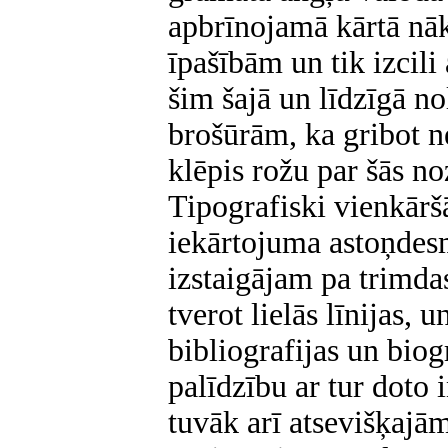
apbrīnojamā kārtā nāk
īpašībām un tik izcili
šim šajā un līdzīgā 
brošūrām, ka gribot ne
klēpis rožu par šās n
Tipografiski vienkāršā,
iekārtojuma astoņdesm
izstaigājam pa trimda
tverot lielās līnijas, u
bibliografijas un biog
palīdzību ar tur doto
tuvāk arī atsevišķajām