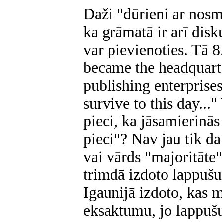
Daži "dūrieni ar nosm
ka grāmatā ir arī dis
var pievienoties. Tā 
became the headquarte
publishing enterprise
survive to this day..."
pieci, ka jāsamierinās
pieci"? Nav jau tik da
vai vārds "majoritāte"
trimdā izdoto lappušu
Igaunijā izdoto, kas m
eksaktumu, jo lappušu