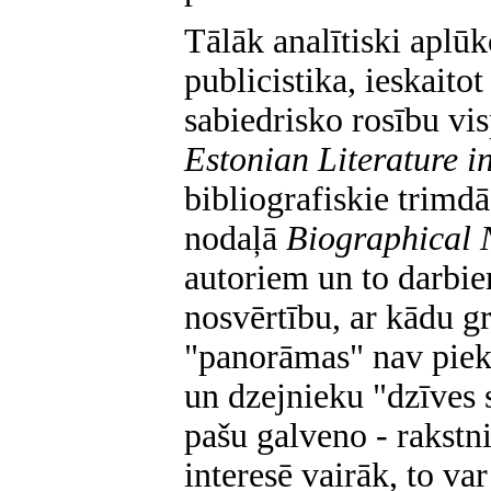
Tālāk analītiski aplūk
publicistika, ieskaito
sabiedrisko rosību vi
Estonian Literature i
bibliografiskie trimd
nodaļā
Biographical 
autoriem un to darbie
nosvērtību, ar kādu g
"panorāmas" nav piek
un dzejnieku "dzīves s
pašu galveno - rakstn
interesē vairāk, to var