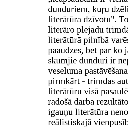
dunduriem, kuŗu dzēlie
literātūra dzīvotu". To
literāro plejadu trim
literātūrā pilnībā varē
paaudzes, bet par ko j
skumjie dunduri ir ne
veseluma pastāvēšanai 
pirmkārt - trimdas au
literātūru visā pasaul
radošā darba rezultāto
igauņu literātūra nenos
reālistiskajā vienpusī