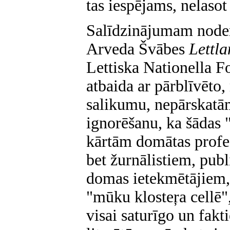
tas iespējams, nelasot
Salīdzinājumam node
Arveda Švābes
Lettla
Lettiska Nationella F
atbaida ar pārblīvēto
salikumu, nepārskatām
ignorēšanu, ka šādas 
kārtām domātas profe
bet žurnālistiem, publ
domas ietekmētājiem,
"mūku klosteŗa cellē",
visai saturīgo un fak