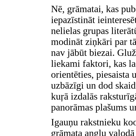
Nē, grāmatai, kas pu
iepazīstināt ieinteresē
nelielas grupas literā
modināt ziņkāri par tā
nav jābūt biezai. Gluž
liekami faktori, kas la
orientēties, piesaista
uzbāzīgi un dod skai
kuŗā izdalās raksturīg
panorāmas plašums un
Igauņu rakstnieku koo
grāmata angļu valod