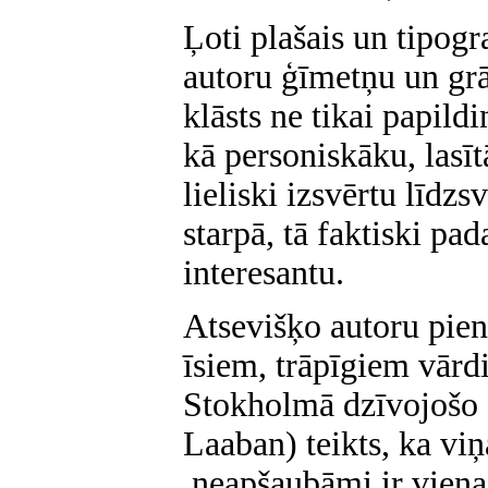
Ļoti plašais un tipogra
autoru ģīmetņu un gr
klāsts ne tikai papildi
kā personiskāku, lasī
lieliski izsvērtu līdzs
starpā, tā faktiski pa
interesantu.
Atsevišķo autoru pie
īsiem, trāpīgiem vār
Stokholmā dzīvojošo 
Laaban) teikts, ka vi
,neapšaubāmi ir viena