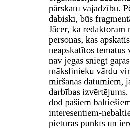
pārskatu vajadzību. Pē
dabiski, būs fragmentā
Jācer, ka redaktoram n
personas, kas apskatīs
neapskatītos tematus v
nav jēgas sniegt gaŗas
mākslinieku vārdu vi
miršanas datumiem, ja
darbības izvērtējums.
dod pašiem baltiešiem
interesentiem-nebaltie
pieturas punkts un ie