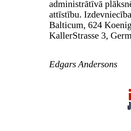
administrātīvā plāksn
attīstību. Izdevniecīb
Balticum, 624 Koenig
KallerStrasse 3, Ger
Edgars Andersons