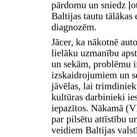
pārdomu un sniedz ļot
Baltijas tautu tālākas
diagnozēm.
Jācer, ka nākotnē auto
lielāku uzmanību aps
un sekām, problēmu in
izskaidrojumiem un s
jāvēlas, lai trimdiniek
kultūras darbinieki i
iepazītos. Nākamā (VI
par pilsētu attīstību 
veidiem Baltijas vals