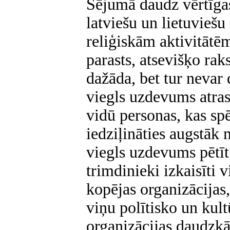
Sējumā daudz vērtīgas
latviešu un lietuvieš
reliģiskām aktivitātē
parasts, atsevišķo raks
dažāda, bet tur nevar
viegls uzdevums atrast
vidū personas, kas spē
iedziļināties augstāk
viegls uzdevums pētīt
trimdinieki izkaisīti 
kopējas organizācijas
viņu polītisko un kult
organizācijas daudzkā