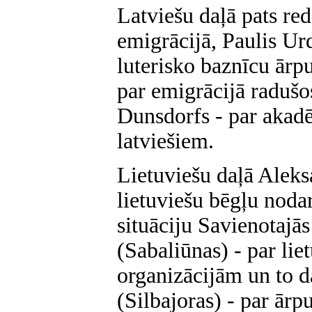
Latviešu daļā pats red
emigrācijā, Paulis Urd
luterisko baznīcu ārp
par emigrācijā radušos
Dunsdorfs - par akadē
latviešiem.
Lietuviešu daļā Aleksa
lietuviešu bēgļu noda
situāciju Savienotajās
(Sabaliūnas) - par lie
organizācijām un to d
(Silbajoras) - par ār