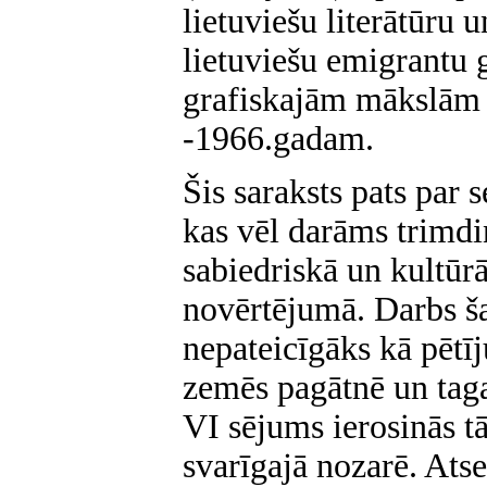
lietuviešu literātūru u
lietuviešu emigrantu 
grafiskajām mākslām 
-1966.gadam.
Šis saraksts pats par s
kas vēl darāms trimd
sabiedriskā un kultūr
novērtējumā. Darbs š
nepateicīgāks kā pētī
zemēs pagātnē un taga
VI sējums ierosinās t
svarīgajā nozarē. Atse