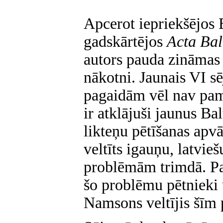
Apcerot iepriekšējos B
gadskārtējos
Acta Bal
autors pauda zināmas
nākotni. Jaunais VI s
pagaidām vēl nav pa
ir atklājuši jaunus Ba
likteņu pētīšanas apv
veltīts igauņu, latvie
problēmām trimdā. Pat
šo problēmu pētnieki 
Namsons veltījis šīm