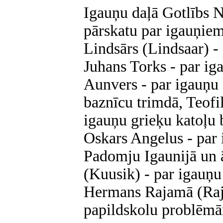
Igauņu daļā Gotlībs N
pārskatu par igauņiem
Lindsārs (Lindsaar) -
Juhans Torks - par ig
Aunvers - par igauņu 
baznīcu trimdā, Teofil
igauņu grieķu katoļu 
Oskars Angelus - par
Padomju Igaunijā un 
(Kuusik) - par igauņu
Hermans Rajamā (Raj
papildskolu problēm