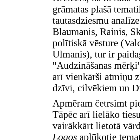
grāmatas plašā tematik
tautasdziesmu analīze 
Blaumanis, Rainis, Ska
polītiskā vēsture (Va
Ulmanis), tur ir paida
"Audzināšanas mērķi"
arī vienkārši atmiņu
dzīvi, cilvēkiem un D
Apmēram četrsimt pie
Tāpēc arī lielāko tiesu
vairākkārt lietotā vār
Logos
aplūkotie temati