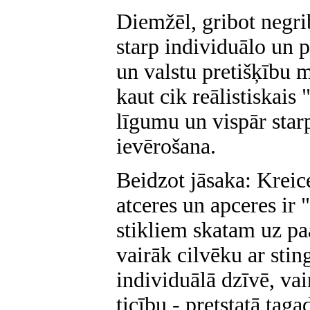
Diemžēl, gribot negri
starp individuālo un p
un valstu pretišķību m
kaut cik reālistiskais
līgumu un vispār starp
ievērošana.
Beidzot jāsaka: Kreic
atceres un apceres ir 
stikliem skatam uz pa
vairāk cilvēku ar sti
individuālā dzīvē, vai
ticību - pretstatā tag