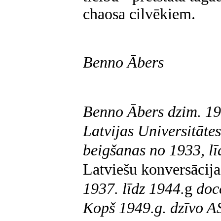
chaosa cilvēkiem.
Benno Ābers
Benno Ābers dzim. 19
Latvijas Universitātes
beigšanas no 1933, lī
Latviešu konversācij
1937. līdz 1944.
g
docē
Kopš 1949.g. dzīvo
AS