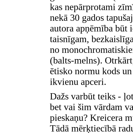
kas nepārprotami zīmī
nekā 30 gados tapušaj
autora apņēmība būt 
taisnīgam, bezkaislīg
no monochromatiskie
(balts-melns). Otrkārt,
ētisko normu kods un 
ikvienu apceri.
Dažs varbūt teiks - ļo
bet vai šim vārdam va
pieskaņu? Kreicera mū
Tādā mērķtiecībā radu