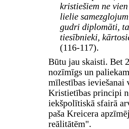
kristiešiem ne vien
lielie samezglojumi
gudri diplomāti, t
tiesībnieki, kārtos
(116-117).
Būtu jau skaisti. Bet 
nozīmīgs un paliekams
mīlestības ieviešanai 
Kristietības principi n
iekšpolītiskā sfairā ar
paša Kreicera apzīmē
reālitātēm".