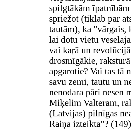
spilgtākām īpatnībām 
spriežot (tiklab par a
tautām), ka "vārgais, k
lai dotu vietu veselaj
vai kaŗā un revolūcijā
drosmīgākie, raksturā 
apgarotie? Vai tas tā n
savu zemi, tautu un n
nenodara pāri nesen 
Miķelim Valteram, rak
(Latvijas) pilnīgas ne
Raiņa izteikta"? (149)