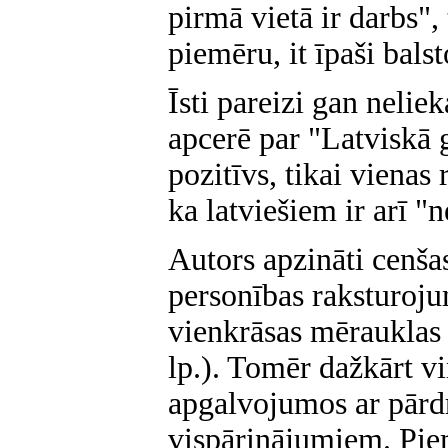
pirmā vietā ir darbs",
piemēru, it īpaši bals
Īsti pareizi gan nelie
apcerē par "Latviskā 
pozitīvs, tikai vienas
ka latviešiem ir arī "
Autors apzināti cenša
personības raksturoju
vienkrāsas mērauklas "
lp.). Tomēr dažkārt v
apgalvojumos ar pārd
vispārinājumiem. Pie