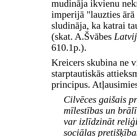
mudināja ikvienu nekr
imperijā "lauzties ārā
sludināja, ka katrai ta
(skat. A.Švābes
Latvi
610.1p.).
Kreicers skubina ne vi
starptautiskās attieks
principus. Atļausimies
Cilvēces gaišais pr
mīlestības un brāl
var izlīdzināt reli
sociālas pretišķība