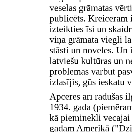
veselas grāmatas vērti.
publicēts. Kreiceram i
izteikties īsi un skaid
viņa grāmata viegli 
stāsti un noveles. Un 
latviešu kultūras un n
problēmas varbūt pasv
izlasījis, gūs ieskatu 
Apceres arī radušās i
1934. gada (piemēram
kā pieminekli vecajai
gadam Amerikā ("Dziļo