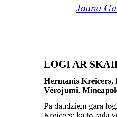
Jaunā Ga
LOGI AR SKA
Hermanis Kreicers, L
Vērojumi. Mineapolē:
Pa daudziem gara log
Kreicers; kā to rāda 