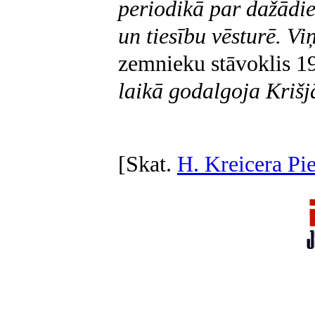
periodikā par dažādie
un tiesību vēsturē. V
zemnieku stāvoklis 1
laikā godalgoja Kriš
[Skat.
H. Kreicera Pi