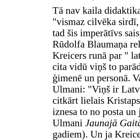
Tā nav kaila didaktika
"vismaz cilvēka sirdī,
tad šis imperātīvs sais
Rūdolfa Blaumaņa rel
Kreicers runā par " la
cita vidū viņš to par
ģimenē un personā. Va
Ulmani: "Viņš ir Latvi
citkārt lielais Krista
iznesa to no posta un 
Ulmani
Jaunajā Gai
gadiem). Un ja Kreice