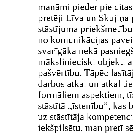
manāmi pieder pie citas
pretēji Līva un Skujiņa
stāstījuma priekšmetību.
no komunikācijas paveid
svarīgāka nekā pasniegš
mākslinieciski objekti a
pašvērtību. Tāpēc lasīt
darbos atkal un atkal ti
formāliem aspektiem, tī
stāstītā „īstenību”, kas 
uz stāstītāja kompetenc
iekšpilsētu, man pretī s