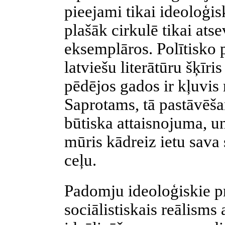
pieejami tikai ideoloģi
plašāk cirkulē tikai at
eksemplāros. Polītisko p
latviešu literātūru šķīr
pēdējos gados ir kļuvis
Saprotams, tā pastāvēš
būtiska attaisnojuma, un š
mūris kādreiz ietu sava
ceļu.
Padomju ideoloģiskie p
sociālistiskais reālisms