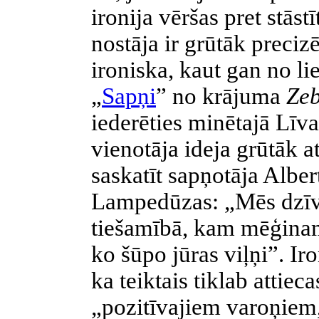
ironija vēršas pret stās
nostāja ir grūtāk precizē
ironiska, kaut gan no l
„
Sapņi
” no
krājuma
Ze
iederēties minētajā Lī
vienotāja ideja grūtāk 
saskatīt sapņotāja Albert
Lampedūzas: „Mēs dzī
tiešamībā, kam mēģinam 
ko šūpo jūras viļņi”. Iro
ka teiktais tiklab attiec
„pozitīvajiem varoņiem