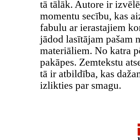
tā tālāk. Autore ir izvēl
momentu secību, kas aiz
fabulu ar ierastajiem k
jādod lasītājam pašam n
materiāliem. No katra pē
pakāpes. Zemtekstu atse
tā ir atbildība, kas da
izlikties par smagu.