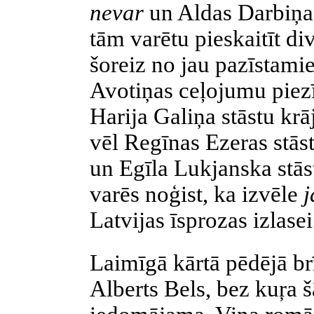
nevar
un Aldas Darbiņ
tām varētu pieskaitīt di
šoreiz no jau pazīstam
Avotiņas ceļojumu pie
Harija Galiņa stāstu k
vēl Regīnas Ezeras stās
un Egīla Lukjanska stā
varēs noģist, ka izvēle
j
Latvijas īsprozas izlase
Laimīgā kārtā pēdējā br
Alberts Bels, bez kuŗa 