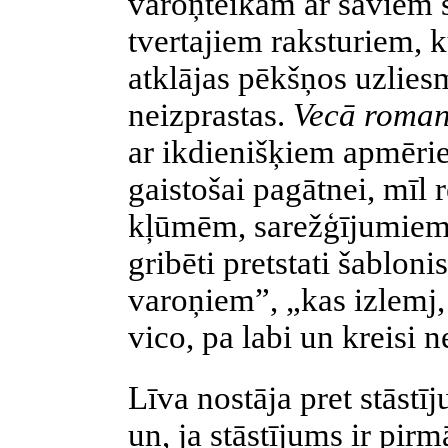
varoņteikām ar saviem 
tvertajiem raksturiem, 
atklājas pēkšņos uzlie
neizprastas.
Vecā roman
ar ikdienišķiem apmēri
gaistošai pagātnei, mīl 
kļūmēm, sarežģījumiem 
gribēti pretstati šablon
varoņiem”, „kas izlemj,
vico, pa labi un kreisi 
Līva nostāja pret stāstīj
un, ja stāstījums ir pir