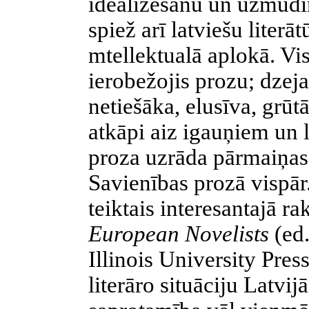
ideālizēšanu un uzmudi
spiež arī latviešu literā
mtellektualā aplokā. Vi
ierobežojis prozu; dzeja
netiešāka, elusīva, grū
atkāpi aiz igauņiem un 
proza uzrāda pārmaiņa
Savienības prozā vispā
teiktais interesantajā r
European Novelists
(ed
Illinois University Pres
literāro situāciju Latvi