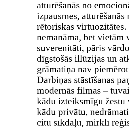
atturēšanās no emocion
izpausmes, atturēšanās 
rētoriskas virtuozitātes.
nemanāma, bet vietām v
suverenitāti, pāris vārd
dīgstošās illūzijas un at
grāmatiņa nav piemērota
Darbiņas stāstīšanas p
modernās filmas – tuva
kādu izteiksmīgu žestu 
kādu privātu, nedrāmati
citu sīkdaļu, mirklī reģ