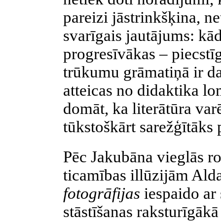
pareizi jāstrinkšķina, ne
svarīgais jautājums: kād
progresīvākas – piecstīg
trūkumu grāmatiņā ir dau
atteicas no didaktika lo
domāt, ka literātūra va
tūkstoškārt sarežģītāks 
Pēc Jakubāna vieglās ro
ticamības illūzijām Al
fotogrāfijas
iespaido ar
stāstīšanas raksturīgāk