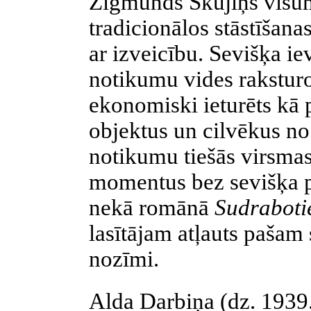
Zigmunds Skujiņš visum
tradicionālos stāstīšana
ar izveicību. Sevišķa iev
notikumu vides rakstur
ekonomiski ieturēts kā p
objektus un cilvēkus no
notikumu tiešās virsmas
momentus bez sevišķa p
nekā romānā
Sudrabot
lasītājam atļauts pašam 
nozīmi.
Alda Darbiņa (dz. 1939.