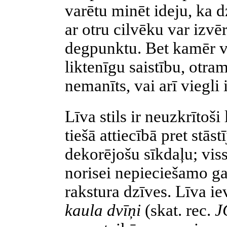
varētu minēt ideju, ka d
ar otru cilvēku var izvē
degpunktu. Bet kamēr vi
liktenīgu saistību, otra
nemanīts, vai arī viegli
Līva stils ir neuzkrītoši 
tiešā attiecībā pret stās
dekorējošu sīkdaļu; vis
norisei nepieciešamo gai
rakstura dzīves. Līva 
kaula dvīņi
(skat.
rec.
J