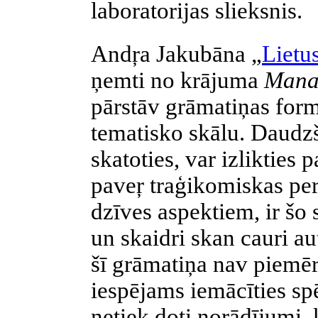
laboratorijas slieksnis.
Andŗa Jakubāna „
Lietus
ņemti no krājuma
Mana 
pārstāv grāmatiņas for
tematisko skālu. Daudzšķ
skatoties, var izlikties 
paveŗ traģikomiskas pe
dzīves aspektiem, ir šo 
un skaidri skan cauri a
šī grāmatiņa nav piemēr
iespējams iemācīties spēl
netiek doti norādījumi, 