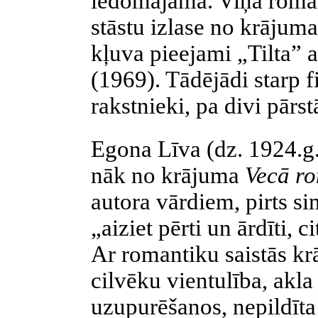
iedomājama. Viņa rom
stāstu izlase no krājum
kļuva pieejami „Tilta”
(1969). Tādējādi starp f
rakstnieki, pa divi pārs
Egona Līva (dz. 1924.g.
nāk no krājuma
Vecā ro
autora vārdiem, pirts si
„aiziet pērti un ārdīti, c
Ar romantiku saistās k
cilvēku vientulība, akla
uzupurēšanos, nepildīta