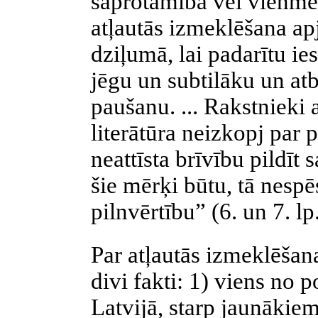
saprotamība vēl vienmē
atļautās izmeklēšana ap
dziļumā, lai padarītu i
jēgu un subtilāku un at
paušanu. ... Rakstnieki a
literātūra neizkopj par 
neattīsta brīvību pildīt
šie mērķi būtu, tā nesp
pilnvērtību” (6. un 7. lp.
Par atļautās izmeklēšan
divi fakti: 1) viens no
Latvijā, starp jaunākiem