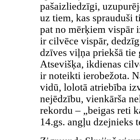
pašaizliedzīgi, uzupurēj
uz tiem, kas sprauduši 
pat no mērķiem vispār iz
ir cilvēce vispār, dedzī
dzīves viļņa priekšā tie 
Atsevišķa, ikdienas cil
ir noteikti ierobežota. 
vidū, lolotā atriebība i
nejēdzību, vienkārša ne
rekordu – „beigas reti 
14.gs. angļu dzejnieks t