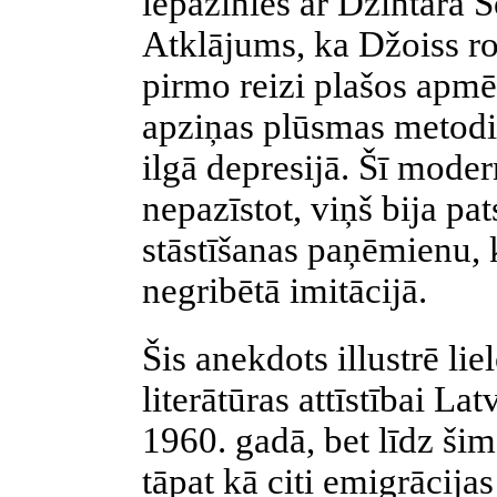
iepazinies ar Dzintara
Atklājums, ka Džoiss r
pirmo reizi plašos apmēr
apziņas plūsmas metodi,
ilgā depresijā. Šī moder
nepazīstot, viņš bija pat
stāstīšanas paņēmienu, k
negribētā imitācijā.
Šis anekdots illustrē lie
literātūras attīstībai L
1960. gadā, bet līdz ši
tāpat kā citi emigrācija