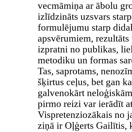
vecmāmiņa ar ābolu grozu
izlīdzināts uzsvars star
formulējumu starp didak
apsvērumiem, rezultāts 
izpratni no publikas, li
metodiku un formas sar
Tas, saprotams, nenozīm
šķirtus ceļus, bet gan 
galvenokārt neloģiskām
pirmo reizi var ierādīt a
Vispretenziozākais no j
ziņā ir Oļģerts Gailītis,