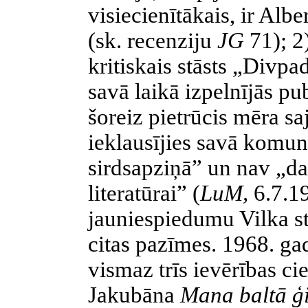
visiecienītākais, ir Alb
(sk. recenziju
JG
71); 2
kritiskais stāsts „Divpa
savā laikā izpelnījās pu
šoreiz pietrūcis mēra sa
ieklausījies savā komun
sirdsapziņā” un nav „d
literatūrai” (
LuM,
6.7.1
jauniespiedumu Vilka s
citas pazīmes. 1968. g
vismaz trīs ievērības c
Jakubāna
Mana baltā ģ