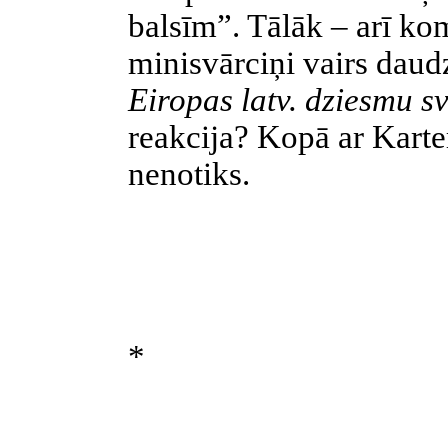
balsīm”. Tālāk – arī ko
minisvārciņi vairs daud
Eiropas latv. dziesmu s
reakcija? Kopā ar Karter
nenotiks.
*