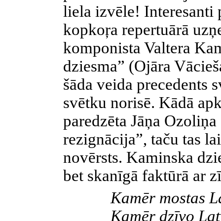
liela izvēle! Interesant
kopkoŗa repertuārā uzņ
komponista Valtera Kam
dziesma” (Ojāra Vācieša 
šāda veida precedents 
svētku norisē. Kādā apk
paredzēta Jāņa Ozoliņa 
rezignācija”, taču tas la
novērsts. Kaminska dzies
bet skanīgā faktūrā ar
Kamēr mostas La
Kamēr dzīvo Latv