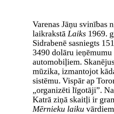
Varenas Jāņu svinības n
laikrakstā
Laiks
1969. g
Sidrabenē sasniegts 151
3490 dolāru ieņēmumu u
automobiļiem. Skanējus
mūzika, izmantojot kād
sistēmu. Vispār ap Toro
„organizēti līgotāji”. Nav
Katrā ziņā skaitļi ir gr
Mērnieku laiku
vārdiem 