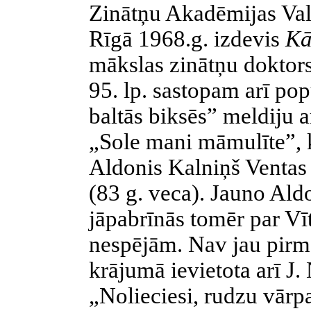
Zinātņu Akadēmijas Valod
Rīgā 1968.g. izdevis
Kā
mākslas zinātņu doktors
95. lp. sastopam arī pop
baltās biksēs” meldiju 
„Sole mani māmulīte”, k
Aldonis Kalniņš Ventas
(83 g. veca). Jauno Ald
jāpabrīnās tomēr par Vī
nespējām. Nav jau pirmā
krājumā ievietota arī J
„Nolieciesi, rudzu vār