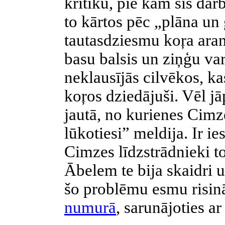
kritiku, pie kam šis dar
to kārtos pēc „plāna un 
tautasdziesmu koŗa aran
basu balsis un ziņģu var
neklausījās cilvēkos, ka
koŗos dziedājuši. Vēl jā
jautā, no kurienes Cimz
lūkotiesi” meldija. Ir i
Cimzes līdzstrādnieki to
Ābelem te bija skaidri 
šo problēmu esmu risin
numurā
, sarunājoties a