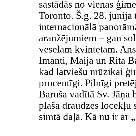
sastādās no vienas ģim
Toronto. Š.g. 28. jūnijā 
internacionālā panorāmā
aranžējumiem – gan solo
veselam kvintetam. Ansa
Imanti, Maija un Rita 
kad latviešu mūzikai ģ
procentīgi. Pilnīgi pret
Baruša vadītā Sv. Jāņa 
plašā draudzes locekļu s
simtā daļā. Kā nu ir ar