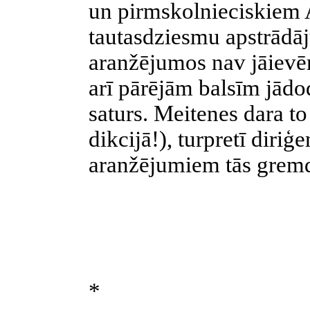
un pirmskolnieciskiem 
tautasdziesmu apstrād
aranžējumos nav jāievēro
arī pārējām balsīm jādo
saturs. Meitenes dara to
dikcijā!), turpretī diri
aranžējumiem tās grem
*