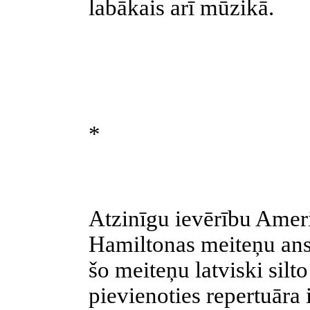
labākais arī mūzikā.
*
Atzinīgu ievērību Ameri
Hamiltonas meiteņu ans
šo meiteņu latviski silt
pievienoties repertuāra