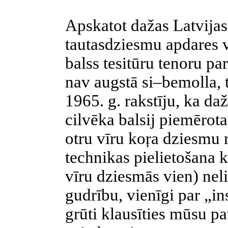
Apskatot dažas Latvija
tautasdziesmu apdares 
balss tesitūru tenoru par
nav augstā si–bemolla, 
1965. g. rakstīju, ka da
cilvēka balsij piemērota
otru vīru koŗa dziesmu
technikas pielietošana 
vīru dziesmās vien) nel
gudrību, vienīgi par „i
grūti klausīties mūsu p