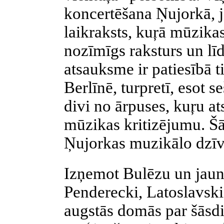
koncertēšana Ņujorkā, jo
laikraksts, kuŗā mūzikas
nozīmīgs raksturs un līd
atsauksme ir patiesībā t
Berlīnē, turpretī, esot se
divi no ārpuses, kuŗu at
mūzikas kritizējumu. Šād
Ņujorkas muzikālo dzīvi
Izņemot Bulēzu un jau
Penderecki, Latoslavski
augstās domās par šāsd