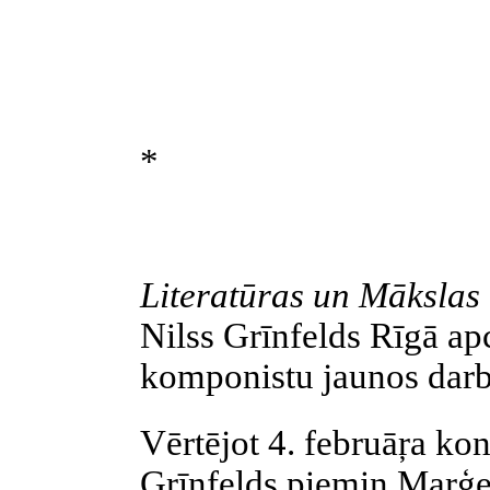
*
Literatūras un Mākslas
Nilss Grīnfelds Rīgā apc
komponistu jaunos darb
Vērtējot 4. februāŗa kon
Grīnfelds piemin Marģ