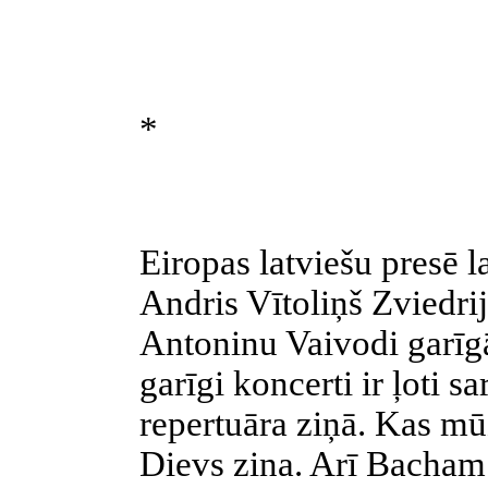
*
Eiropas latviešu presē l
Andris Vītoliņš Zviedrij
Antoninu Vaivodi garīg
garīgi koncerti ir ļoti s
repertuāra ziņā. Kas mūz
Dievs zina. Arī Bacham