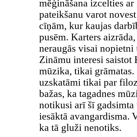
mēģināšana izcelties ar 
pateikšanu varot novest 
cīņām, kur kaujas darbī
pusēm. Karters aizrāda,
neraugās visai nopietn
Zināmu interesi saistot 
mūzika, tikai grāmatas.
uzskatāmi tikai par filo
bažas, ka tagadnes mūzik
notikusi arī šī gadsimta
iesāktā avangardisma. V
ka tā gluži nenotiks.