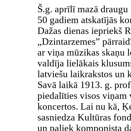
Š.g. aprīlī mazā draugu
50 gadiem atskatījās ko
Dažas dienas iepriekš R
„Dzintarzemes” pārraid
ar viņa mūzikas skaņu 
valdīja lielākais klusum
latviešu laikrakstos un
Savā laikā 1913. g. prof
piedalīties visos viņam v
koncertos. Lai nu kā, Ķ
sasniedza Kultūras fonda
un paliek komponista d