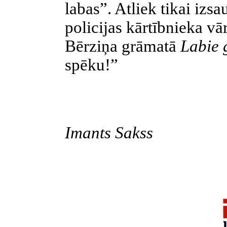
labas”. Atliek tikai izsa
policijas kārtībnieka v
Bērziņa grāmatā
Labie 
spēku!”
Imants Sakss