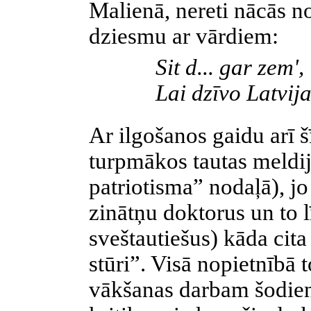
Malienā, nereti nācās n
dziesmu ar vārdiem:
Sit d... gar zem',
Lai dzīvo Latvija
Ar ilgošanos gaidu arī 
turpmākos tautas meldi
patriotisma” nodaļā), j
zinātņu doktorus un to l
sveštautiešus) kāda cita
stūri”. Visā nopietnībā 
vākšanas darbam šodien 