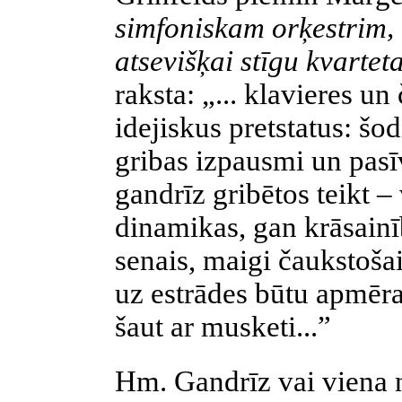
simfoniskam orķestrim,
atsevišķai stīgu kvartet
raksta: „... klavieres u
idejiskus pretstatus: šo
gribas izpausmi un pasī
gandrīz gribētos teikt 
dinamikas, gan krāsainī
senais, maigi čaukstošai
uz estrādes būtu apmēra
šaut ar musketi...”
Hm. Gandrīz vai viena 