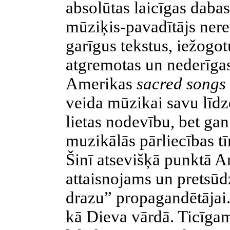
absolūtas laicīgas dabas
mūziķis-pavadītājs neret
garīgus tekstus, iežogot
atgremotas un nederīgas
Amerikas
sacred songs
veida mūzikai savu līd
lietas nodevību, bet gan
muzikālās pārliecības tī
Šinī atsevišķā punktā An
attaisnojams un pretsū
drazu” propagandētājai. U
kā Dieva vārdā. Ticīga