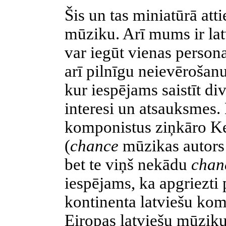
Šis un tas miniatūrā att
mūziku. Arī mums ir latv
var iegūt vienas persona
arī pilnīgu neievērošanu
kur iespējams saistīt di
interesi un atsauksmes.
komponistus ziņkāro Ke
(
chance
mūzikas autors 
bet te viņš nekādu
cha
iespējams, ka apgriezti
kontinenta latviešu kom
Eiropas latviešu mūziķu