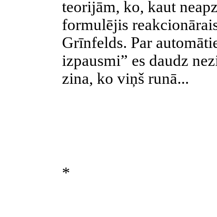
teorijām, ko, kaut neapzi
formulējis reakcionārai
Grīnfelds. Par automāti
izpausmi” es daudz nezi
zina, ko viņš runā...
*