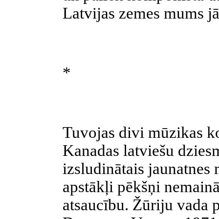
Latvijas zemes mums j
*
Tuvojas divi mūzikas ko
Kanadas latviešu dzies
izsludinātais jaunatnes 
apstākļi pēkšņi nemainā
atsaucību. Žūriju vada p