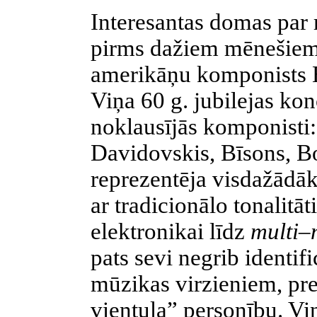
Interesantas domas par
pirms dažiem mēnešiem
amerikāņu komponists El
Viņa 60 g. jubilejas ko
noklausījās komponisti:
Davidovskis, Bīsons, Bor
reprezentēja visdažādāk
ar tradicionālo tonalitāt
elektronikai līdz
multi–
pats sevi negrib identif
mūzikas virzieniem, pr
vientuļa” personību. Vi