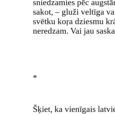
sniedzamies pēc augstā
sakot, – gluži veltīga v
svētku koŗa dziesmu kr
neredzam. Vai jau sask
*
Šķiet, ka vienīgais latv