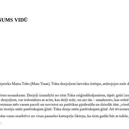
NUMS VIDŪ
nieks Matss Trāts (Mats Traat). Trāta dzejoļiem latvisku ietērpu, atdzejojot nule
ērots nosaukums. Dzejoļi izraudzīti no trim Trāta oriģinālkrājumiem, tāpēc grūti izs
 dzejoļiem, var iedomāties ar acīm, kas dziļi redz; un aiz tās – smadzenes, kas redz
pretrunas mēs varam pacelt un novietot uz patētikas pjedestāla un dziedāt tām „vienī
imtu ironiju smīn patētiskajam ģīmī. Trāta dzeja smīn patētiskajam ģīmī. Arī tēvzem
nekādas varas neatbrīvo no visas pasaules kartupeļu likteņa, ka tiem gadās būt ar tu
: