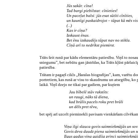
Jūs sakāt: cīna!
Tad bargi piebilstat: cīnieties!
Un paceļat balsi: jūs esat sūtīti cīnīties,
un kaunīgi paskaidrojot – tāpat kā mēs vis
(...)
Kas ir cīņa?
Izskaust ēnas.
Bet ēnu izskaudējs tāpat nav no stikla.
Cīņā arī to nedrīkst piemirst.
Trāts šeit runā par kādu elementāru patiesību. Viņš to nosau
sniegumu”, bet nebūtu gan jāstrīdas, ka Trāts kļūst pārlaic
patiesība.
Trātam ir pagaŗš cikls „Haralas biografijas”, kam, varētu d
portretiem, kas runā ar visu to skaudrumu un atsegtību, ko
laikā. Viņš dzejo ne tikai par gadiem, par kuŗiem
J
au bībelē stāv rakstīts:
un raugi, nāks tā diena,
kad brālis pacels roku pret brāli
un dēls pret tēvu,
bet spēj arī uzcelt pieminekli pavisam vienkāršam cilvēka
Viņa ilgi slauca govis saimniekmājās un so
Govis deva daudz piena saimniekmājās un s
Ilgus gadus viņa gaidīja princi saimniekmā