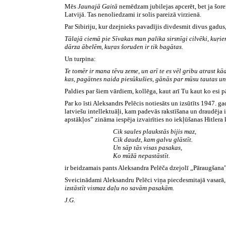
Mēs
Jaunajā Gaitā
nemēdzam jubilejas apcerēt, bet ja šor
Latvijā. Tas nenoliedzami ir solis pareizā virzienā.
Par Sibiriju, kur dzejnieks pavadījis divdesmit divus gadus,
Tālajā ciemā pie Sīvakas man palika sirsnīgi cilvēki, kuŗie
dārza ābelēm, kuŗas šoruden ir tik bagātas.
Un turpina:
Te tomēr ir mana tēvu zeme, un arī te es vēl gribu atrast k
kas, pagātnes naida piesūkušies, gānās par mūsu tautas un 
Paldies par šiem vārdiem, kollēga, kaut arī Tu kaut ko esi 
Par ko īsti Aleksandrs Pelēcis notiesāts un izsūtīts
1947.
ga
latviešu intellektuāļi
,
kam padevās rakstīšana un draudēja ie
apstākļos” zināma iespēja izvairīties no iekļūšanas Hitlera 
Cik saules plaukstās bijis maz,
Cik daudz, kam galvu glāstīt.
Un sāp tās visas pasakas,
Ko mūžā nepastāstīt.
ir beidzamais pants Aleksandra Pelēča dzejolī „Pāraugšana”
Sveicinādami Aleksandru Pelēci viņa piecdesmitajā vasarā
izstāstīt vismaz daļu no savām pasakām.
J.
G.