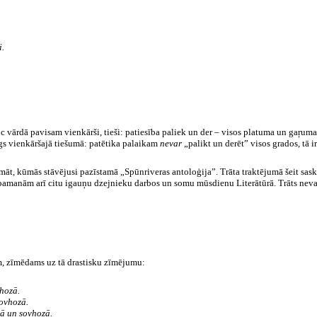
i.
c vārdā pavisam vienkārši, tieši: patiesība paliek un der – visos platuma un gaŗuma g
īgs vienkāršajā tiešumā: patētika palaikam
nevar
„
palikt un derēt” visos grados, tā i
omāt, kūmās stāvējusi pazīstamā „Spūnriveras antoloģija”. Trāta traktējumā šeit sas
 pamanām arī citu igauņu dzejnieku darbos un somu mūsdienu Literātūrā. Trāts nevair
m, zīmēdams uz tā drastisku zīmējumu:
vhozā.
ovhozā.
jā un sovhozā.