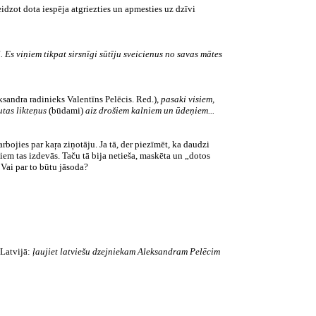
dzot dota iespēja atgriezties un apmesties uz dzīvi
. Es viņiem tikpat sirsnīgi sūtīju sveicienus no savas mātes
sandra radinieks Valentīns Pelēcis. Red.),
pasaki visiem,
utas likteņus
(būdami)
aiz drošiem kalniem un ūdeņiem...
bojies par kaŗa ziņotāju. Ja tā, der piezīmēt, ka daudzi
iem tas izdevās. Taču tā bija netieša, maskēta un „dotos
 Vai par to būtu jāsoda?
 Latvijā:
ļaujiet latviešu dzejniekam Aleksandram Pelēcim