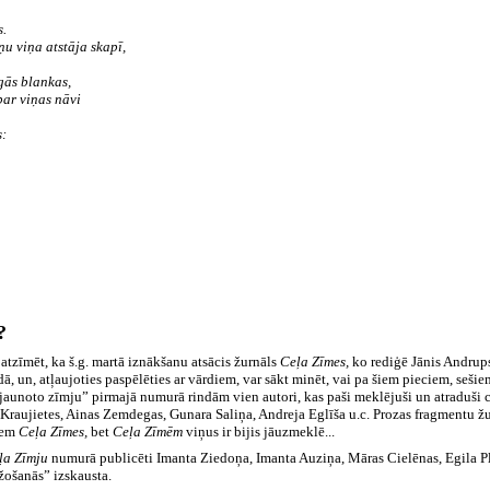
s.
u viņa atstāja skapī,
gās blankas,
par viņas nāvi
s:
?
 atzīmēt, ka š.g. martā iznākšanu atsācis žurnāls
Ceļa Zīmes,
ko rediģē Jānis Andrups
dā, un, atļaujoties paspēlēties ar vārdiem, var sākt minēt, vai pa šiem pieciem, s
atjaunoto zīmju” pirmajā numurā rindām vien autori, kas paši meklējuši un atraduši c
Kraujietes, Ainas Zemdegas, Gunara Saliņa, Andreja Eglīša u.c. Prozas fragmentu žur
ņiem
Ceļa Zīmes,
bet
Ceļa Zīmēm
viņus ir bijis jāuzmeklē...
ļa Zīmju
numurā publicēti Imanta Ziedoņa, Imanta Auziņa, Māras Cielēnas, Egila P
ežošanās” izskausta.