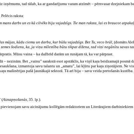
eiz izņēmums, tad tālab, ka ar gandarījumu varam atzīmēt – pērnvasar dzejniekam bei
 Pelēcis raksta:
m mans darbs un es kā cilvēks biju vajadzīgs. Tie man raksta, lai es braucot atpakaļ
ādas mājas, kādu ciemu un darbu, kur būšu vajadzīgs. Bet Tu, veco brāl,
(domāts Alek
zemes šodienu, ka, ja viņu mīlestība būtu tikpat dižena, tad viņi negānītu savas ta
pārpratis. Mūsu vaina – ka dažbrīd darām un runājam tā, ka var pārprast.
dā – nezinām. Bet „vainu” sarakstā esot apstāklis, ka viņš kaŗa beidzamajā posmā dar
saukšana, izmantoja savu talantu un „amatu”, lai kļūtu par kaŗa ziņotājiem. Ne vis
kaŗa mašinērijas pašā ļaunākajā sektorā. Tā arī bija – sava veida pretošanās kustība.
 (
Aizsapņošanās,
35. lp.).
, pievienojam savu aicinājumu kollēgām redaktoriem un Literārajiem darbiniekiem