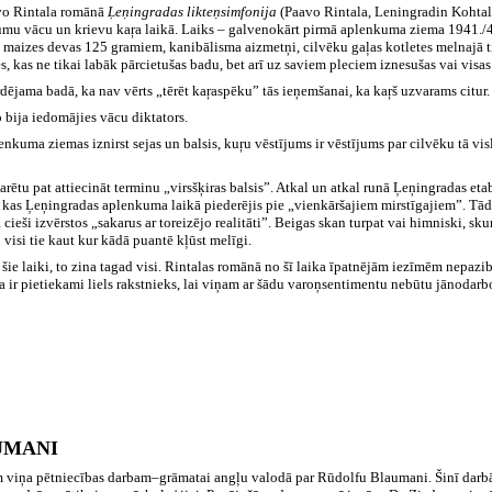
Pāvo Rintala romānā
Ļeņingradas likteņsimfonija
(Paavo Rintala, Leningradin Kohta
mu vācu un krievu kaŗa laikā. Laiks – galvenokārt pirmā aplenkuma ziema 1941./42.
s maizes devas
125
gramiem, kanibālisma aizmetņi, cilvēku gaļas kotletes melnajā ti
 kas ne tikai labāk pārcietušas badu, bet arī uz saviem pleciem iznesušas vai visas
rdējama badā, ka nav vērts „tērēt kaŗaspēku” tās ieņemšanai, ka kaŗš uzvarams citur.
o bija iedomājies vācu diktators.
lenkuma ziemas iznirst sejas un balsis, kuŗu vēstījums ir vēstījums par cilvēku tā v
rētu pat attiecināt terminu „virsšķiras balsis”. Atkal un atkal runā Ļeņingradas etablē
du, kas Ļeņingradas aplenkuma laikā piederējis pie „vienkāršajiem mirstīgajiem”. Tād
eši izvērstos „sakarus ar toreizējo realitāti”. Beigas skan turpat vai himniski, sku
 visi tie kaut kur kādā puantē kļūst melīgi.
 šie laiki, to zina tagad visi. Rintalas romānā no šī laika īpatnējām iezīmēm nepazi
a ir pietiekami liels rakstnieks, lai viņam ar šādu varoņsentimentu nebūtu jānodarbo
UMANI
 viņa pētniecības darbam
–
grāmatai angļu valodā par Rūdolfu Blaumani. Šinī darbā