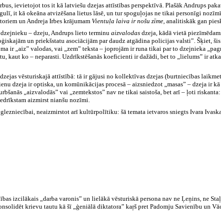
rbus, ievietojot tos it kā latviešu dzejas attīstības perspektīvā. Plašāk Andrups pa
ogulī, it kā okeāna atvizēšana lietus lāsē, un tur spoguļojas ne tikai personīgi nozīmī
autoriem un Andreja Irbes krājumam
Vientuļa laiva ir nošu zīme,
analitiskāk gan pies
u dzejnieku – dzeju, Andrups lieto terminu
aizvalodas
dzeja, kādā vietā piezīmēdams
ģiskajām un priekšstatu asociācijām par daudz atgādina policijas valsti”. Šķiet, šis
 ir „aiz” valodas, vai „zem” teksta – joprojām ir runa tikai par to dzejnieka „pagrī
u, kaut ko – neparasti. Uzdrīkstēšanās koeficienti ir dažādi, bet to „lielums” ir at
zejas vēsturiskajā attīstībā: tā ir gājusi no kollektīvas dzejas (burtniecības laikme
nu dzeja ir optiska, un komūnikācijas procesā – aizsniedzot „masas” – dzeja ir kā 
rbšanās „aizvalodās” vai „zemtekstos” nav ne tikai saistoša, bet arī – ļoti riskanta:
 nedrīkstam aizmirst nianšu nozīmi.
 glezniecībai, neaizmirstot arī kultūrpolītiku: šā temata ietvaros sniegts Ivara Ivask
as izcilākais „darba varonis” un lielākā vēsturiskā persona nav ne Ļeņins, ne Staļin
onsolidēt krievu tautu kā šī „ģeniālā diktatora” kaŗš pret Padomju Savienību un Vāci