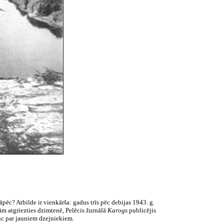
āpēc? Atbilde ir vienkārša: gadus trīs pēc debijas
1943.
g.
bām atgriezties dzimtenē, Pelēcis žurnālā
Karogs
publicējis
uc par jauniem dzejniekiem.