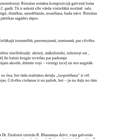
lonsinfonia). Rintalas romāna kompozicijā galvenā loma
 gadā. Tā ir aukstā elle vārda vistiešākā nozīmē: sals,
rgū, slimības, saindēšanās, nosalšana, bada nāve. Rintalas
 pārtikas sagādes rūpes.
islielākajā izstumtībā, pazemojumā, izmisumā, par cilvēku
tie intellektuāļi: aktieŗi, mākslinieki, inženieŗi utt.,
ēļ šīs balsis beigās izvēršas par padomju
mjais akords, drūmie toņi – vienīgi izceļ un nes augstāk
b
ne ēna,
bet tāda realitātes detaļu „izoperēšana” ir vēl
jas. Cilvēku ciešanas ir un paliek, bet – ja nu daļu no tām
 Dr. Ziedonis iztirzās R. Blaumaņa dzīvi, viņa galvenās