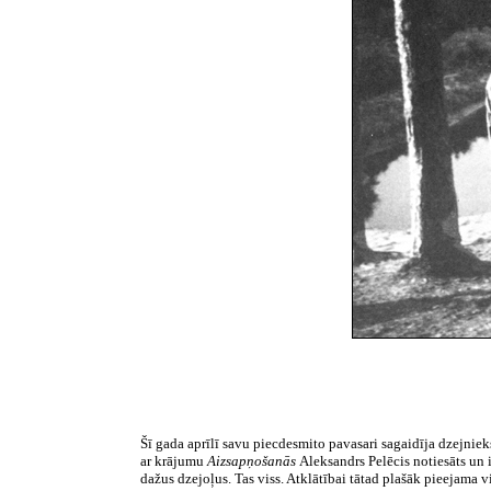
Šī gada aprīlī savu piecdesmito pavasari sagaidīja dzejniek
ar krājumu
Aizsapņošanās
Aleksandrs Pelēcis notiesāts u
dažus dzejoļus. Tas viss. Atklātībai tātad plašāk pieejama 