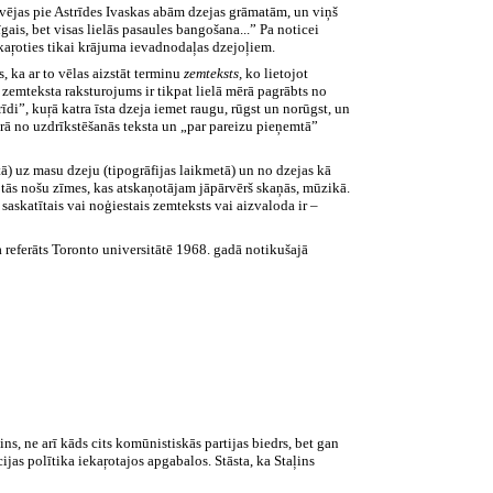
kavējas pie Astrīdes Ivaskas abām dzejas grāmatām, un viņš
gais, bet visas lielās pasaules bangošana...” Pa noticei
kaŗoties tikai krājuma ievadnodaļas dzejoļiem.
, ka ar to vēlas aizstāt terminu
zemteksts,
ko lietojot
 zemteksta raksturojums ir tikpat lielā mērā pagrābts no
di”, kuŗā katra īsta dzeja iemet raugu, rūgst un norūgst, un
karā no uzdrīkstēšanās teksta un „par pareizu pieņemtā”
tā) uz masu dzeju (tipogrāfijas laikmetā) un no dzejas kā
tās nošu zīmes, kas atskaņotājam jāpārvērš skaņās, mūzikā.
 saskatītais vai noģiestais zemteksts vai aizvaloda ir –
a referāts
Toronto
universitātē
1968.
gadā notikušajā
s, ne arī kāds cits komūnistiskās partijas biedrs, bet gan
jas polītika iekaŗotajos apgabalos. Stāsta, ka Staļins