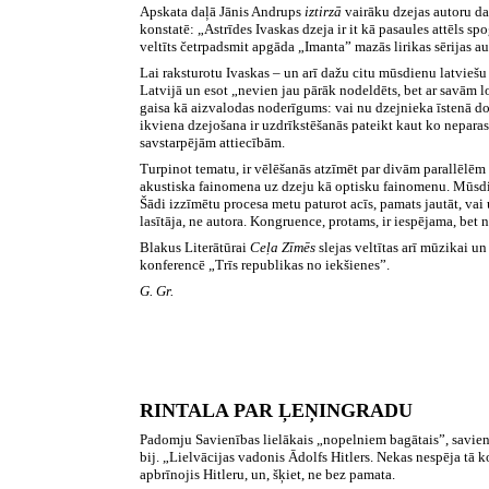
Apskata daļā Jānis Andrups
iztirzā
vairāku dzejas autoru da
konstatē: „Astrīdes Ivaskas dzeja ir it kā pasaules attēls sp
veltīts četrpadsmit apgāda „Imanta” mazās lirikas sērijas 
Lai raksturotu Ivaskas – un arī dažu citu mūsdienu latvieš
Latvijā un esot „nevien jau pārāk nodeldēts, bet ar savām lo
gaisa kā aizvalodas noderīgums: vai nu dzejnieka īstenā doma
ikviena dzejošana ir uzdrīkstēšanās pateikt kaut ko neparast
savstarpējām attiecībām.
Turpinot tematu, ir vēlēšanās atzīmēt par divām parallēlēm d
akustiska fainomena uz dzeju kā optisku fainomenu. Mūsdie
Šādi izzīmētu procesa metu paturot acīs, pamats jautāt, vai u
lasītāja, ne autora. Kongruence, protams, ir iespējama, bet
Blakus Literātūrai
Ceļa Zīmēs
slejas veltītas arī mūzikai un
konferencē „Trīs republikas no iekšienes”.
G. Gr.
RINTALA
PAR ĻEŅINGRADU
Padomju Savienības lielākais „nopelniem bagātais”, savienīb
bij. „Lielvācijas vadonis Ādolfs Hitlers. Nekas nespēja tā k
apbrīnojis Hitleru, un, šķiet, ne bez pamata.