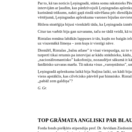
Par to, kā tas noticis Ļeņingradā, stāsta somu rakstnieks 
intervijām ar ļaudīm, kas pārdzīvojuši Ļeņingradas aplenku
kurināmā trūkums, nakti gaŗā rindā stāvēšana pēc dienišķā
vērtējumā, Ļeņingradas aplenkuma varones bijušas sievietes,
Hitlera stratēģija bijusi vienkārši tāda, ka Ļeņingrada izmē
Citur tas varbūt bija gan uzvarams, taču ne tādā veidā, kā t
Rintalas romāna labākās lappuses ir tās, kuŗās no baigās ie
uz viszemākā līmeņa – zem kuŗa ir vienīgi nāve.
Diemžēl, Rintalas „balsu atlase” ir visai vienpusīga, uz to va
turpretī tikai retumis pa intervijai ar kādu strādnieku, kā
„nacionālromantisko” kakofoniju, nozaudējot sākumā it kā ci
fanfārisko uzvaras maršu. Tā raksta visus „varoņstāstus”, un
Ļeņingradā aplenkuma laikā bija Staļina laiki, un kādi bija
viens apstāklis, kas cilvēcisko pārvērš par himnisko. Rintal
„pabāž zem galdiņa”?
G. Gr.
TOP GRĀMATA ANGLISKI PAR BLA
Forda fonds piešķīris stipendiju
prof. Dr.
Arvīdam Ziedonim