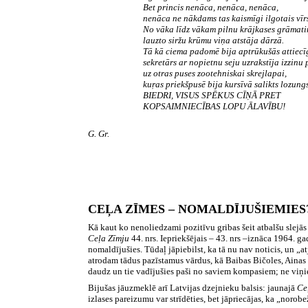
Bet princis nenāca, nenāca, nenāca,
nenāca ne nākdams tas kaismīgi ilgotais vīr
No vāka līdz vākam pilnu krājkases grāmatiņ
lauzto siržu krūmu viņa atstāja dārzā.
Tā kā ciema padomē bija aptrūkušās attiecī
sekretārs ar nopietnu seju uzrakstīja izzinu 
uz otras puses zootehniskai skrejlapai,
kuŗas priekšpusē bija kursīvā salikts lozung
BIEDRI, VISUS SPĒKUS CĪŅĀ PRET
KOPSAIMNIECĪBAS LOPU ĀLAVĪBU!
G. Gr.
CEĻA ZĪMES – NOMALDĪJUŠIEMIES
Kā kaut ko nenoliedzami pozitīvu gribas šeit atbalšu slejās
Ceļa Zīmju
44.
nrs. Iepriekšējais –
43.
nrs –iznāca
1964.
ga
nomaldījušies. Tūdaļ jāpiebilst, ka tā nu nav noticis, un „
atrodam tādus pazīstamus vārdus, kā Baibas Bičoles, Ainas 
daudz un tie vadījušies paši no saviem kompasiem; ne vi
Bijušas jāuzmeklē arī Latvijas dzejnieku balsis: jaunajā
Ce
izlases pareizumu var strīdēties, bet jāpriecājas, ka „norob