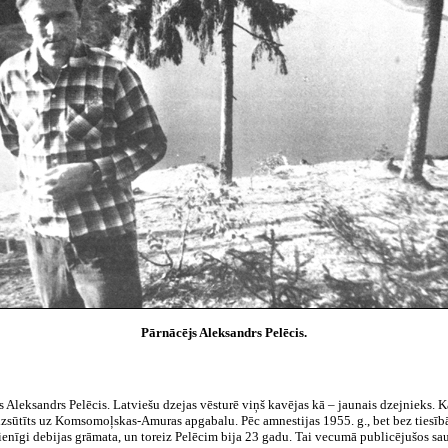
Pārnācējs Aleksandrs Pelēcis.
s Aleksandrs Pelēcis. Latviešu dzejas vēsturē viņš kavējas kā – jaunais dzejnieks. K
n izsūtīts uz Komsomoļskas-Amuras apgabalu. Pēc amnestijas
1955.
g., bet bez tiesī
vienīgi debijas grāmata, un toreiz Pelēcim bija
23
gadu. Tai vecumā publicējušos sa