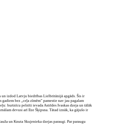
 un izdod Latvju biedrības Lielbritānijā apgāds. Šis ir
ešiem gadiem bez „ceļa zīmēm” pamestie nav jau pagalam
eļu: burtnīcu pelnīti ievada Astrīdes Ivaskas dzeja un tālāk
nālam devusi arī Ilze Šķipsna. Tātad iznāk, ka gājušo ir
lauža un Knuta Skujenieka dzejas paraugi. Par paraugu