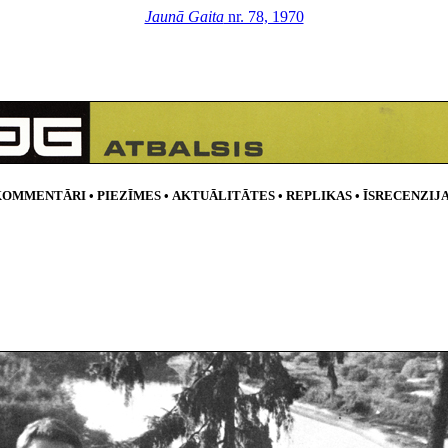
Jaunā Gaita
nr. 78, 1970
KOMMENTĀRI •
PIEZĪMES
•
AKTUĀLITĀTES
•
REPLIKAS
•
ĪSRECENZIJ