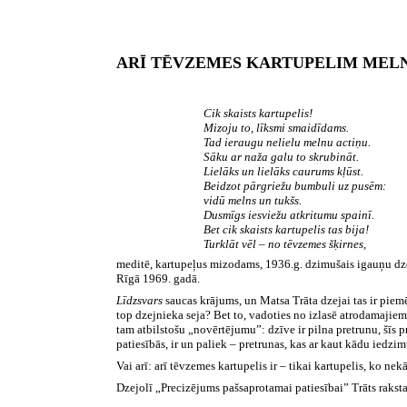
ARĪ TĒVZEMES KARTUPELIM MEL
Cik skaists kartupelis!
Mizoju to, līksmi smaidīdams.
Tad ieraugu nelielu melnu actiņu.
Sāku ar naža galu to skrubināt.
Lielāks un lielāks caurums kļūst.
Beidzot pārgriežu bumbuli uz pusēm:
vidū melns un tukšs.
Dusmīgs iesviežu atkritumu spainī.
Bet cik skaists kartupelis tas bija!
Turklāt vēl – no tēvzemes šķirnes,
meditē, kartupeļus mizodams, 1936.g. dzimušais igauņu dzej
Rīgā
1969.
gadā.
Līdzsvars
saucas krājums, un Matsa Trāta dzejai tas ir piem
top dzejnieka seja? Bet to, vadoties no izlasē atrodamajiem
tam atbilstošu „novērtējumu”: dzīve ir pilna pretrunu, šīs 
patiesībās, ir un paliek – pretrunas, kas ar kaut kādu iedz
Vai arī: arī tēvzemes kartupelis ir – tikai kartupelis, ko 
Dzejolī „Precizējums pašsaprotamai patiesībai” Trāts raksta