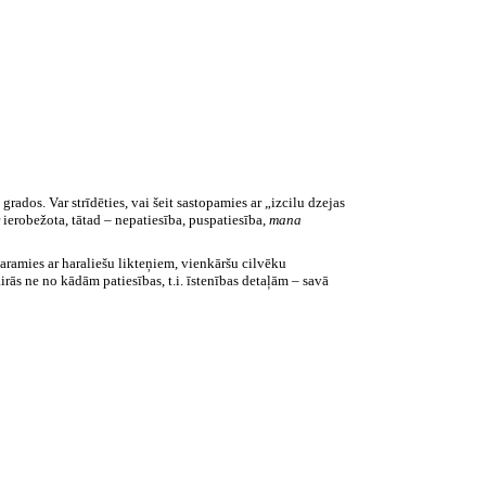
rados. Var strīdēties, vai šeit sastopamies ar „izcilu dzejas
r ierobežota, tātad – nepatiesība, puspatiesība,
mana
karamies ar haraliešu likteņiem, vienkāršu cilvēku
ās ne no kādām patiesības, t.i. īstenības detaļām – savā