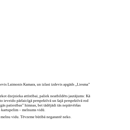
 devis Laimonis Kamara, un izlasi izdevis apgāds „Liesma”
ekot dzejnieka attīstībai, paliek neatbildēts jautājums: Kā
ēto ieveido pārlaicīgā perspektīvā un šajā perspektīvā rod
gās patiesības” himnas, bet tādējādi tās nepārvēršas
es kartupelim – melnums vidū.
kšu, melnu vidu. Tēvzeme būtībā negarantē neko.