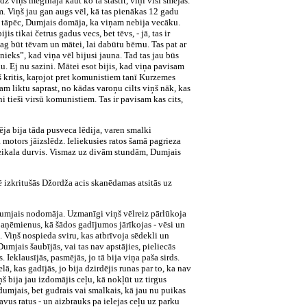
dz viņš mēģināja kaut ko tā stāstīt, viņi visi smējās.
m
.
Viņš jau gan augs vēl, kā tas pienākas 12 gadu
ja tāpēc, Dumjais domāja, ka viņam nebija vecāku.
s tikai četrus gadus vecs, bet tēvs, - jā, tas ir
jag būt tēvam un mātei, lai dabūtu bērnu. Tas pat ar
nieks”, kad viņa vēl bijusi jauna. Tad tas jau būs
rdu. Ej nu sazini. Mātei esot bijis, kad viņa pavisam
iņš kritis, kaŗojot pret komunistiem tanī Kurzemes
am liktu saprast, no kādas varoņu cilts viņš nāk, kas
i tieši virsū komunistiem. Tas ir pavisam kas cits,
ēja bija tāda pusveca lēdija, varen smalki
 motors jāizslēdz. Ieliekusies ratos šamā pagrieza
 veikala durvis. Vismaz uz divām stundām, Dumjais
ēlē izkritušās Džordža acis skanēdamas atsitās uz
, Dumjais nodomāja. Uzmanīgi viņš vēlreiz pārlūkoja
 paņēmienus, kā šādos gadījumos jārīkojas - vēsi un
t. Viņš nospieda sviru, kas atbrīvoja sēdekli un
Dumjais šaubījās, vai tas nav apstājies, pieliecās
. Ieklausījās, pasmējās, jo tā bija viņa paša sirds.
, kas gadījās, jo bija dzirdējis runas par to, ka nav
ņš bija jau izdomājis ceļu, kā nokļūt uz tirgus
dumjais, bet gudrais vai smalkais, kā jau nu puikas
savus ratus - un aizbrauks pa ielejas ceļu uz parku