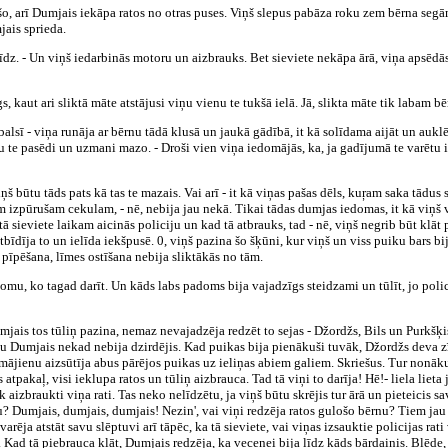
ošo, arī Dumjais iekāpa ratos no otras puses. Viņš slepus pabāza roku zem bērna seg
jais sprieda.
īdz. - Un viņš iedarbinās motoru un aizbrauks. Bet sieviete nekāpa ārā, viņa apsēd
cīgs, kaut ari sliktā māte atstājusi viņu vienu te tukšā ielā. Jā, slikta māte tik labam b
alsī - viņa runāja ar bērnu tādā klusā un jaukā gādībā, it kā solīdama aijāt un auklē
Tu te pasēdi un uzmani mazo. - Droši vien viņa iedomājās, ka, ja gadījumā te varētu iz
iņš būtu tāds pats kā tas te mazais. Vai arī - it kā viņas pašas dēls, kuŗam saka tādus
izpūrušam cekulam, - nē, nebija jau nekā. Tikai tādas dumjas iedomas, it kā viņš var
 tā sieviete laikam aicinās policiju un kad tā atbrauks, tad - nē, viņš negrib būt klā
atbīdīja to un ielīda iekšpusē. 0, viņš pazina šo šķūni, kur viņš un viss puiku bars b
s pīpēšana, līmes ostīšana nebija sliktākās no tām.
u, ko tagad darīt. Un kāds labs padoms bija vajadzīgs steidzami un tūlīt, jo policij
 Dumjais tos tūliņ pazina, nemaz nevajadzēja redzēt to sejas - Džordžs, Bils un Purkš
du Dumjais nekad nebija dzirdējis. Kad puikas bija pienākuši tuvāk, Džordžs deva zīm
kas mājienu aizsūtīja abus pārējos puikas uz ieliņas abiem galiem. Skriešus. Tur nonā
s atpakaļ, visi ieklupa ratos un tūliņ aizbrauca. Tad tā viņi to darīja! Hē!- liela liet
ek aizbraukti viņa rati. Tas neko nelīdzētu, ja viņš būtu skrējis tur ārā un pieteicis
? Dumjais, dumjais, dumjais! Nezin', vai viņi redzēja ratos gulošo bērnu? Tiem jau 
arēja atstāt savu slēptuvi arī tāpēc, ka tā sieviete, vai viņas izsauktie policijas rati 
e. Kad tā piebrauca klāt, Dumjais redzēja, ka vecenei bija līdz kāds bārdainis. Blēd