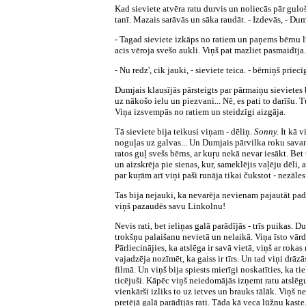
Kad sieviete atvēra ratu durvis un noliecās pār gul
tanī. Mazais sarāvās un sāka raudāt. - Izdevās, - Dum
- Tagad sieviete izkāps no ratiem un paņems bērnu l
acis vēroja svešo aukli. Viņš pat mazliet pasmaidīja.
- Nu redz', cik jauki, - sieviete teica. - bērniņš prie
Dumjais klausījās pārsteigts par pārmaiņu sievietes b
uz nākošo ielu un piezvani... Nē, es pati to darīšu. 
Viņa izsvempās no ratiem un steidzīgi aizgāja.
Tā sieviete bija teikusi viņam - dēliņ.
Sonny.
It kā v
noguļas uz galvas... Un Dumjais pārvilka roku savam 
ratos guļ svešs bērns, ar kuŗu nekā nevar iesākt. Bet
un aizskrēja pie sienas, kur, sameklējis vaļēju dēli, 
par kuŗām arī viņi paši runāja tikai čukstot - nezāle
Tas bija nejauki, ka nevarēja nevienam pajautāt padom
viņš pazaudēs savu Linkolnu!
Nevis rati, bet ieliņas galā parādījās - trīs puikas.
trokšņu palaišanu nevietā un nelaikā. Viņa īsto vār
Pārliecinājies, ka atslēga ir savā vietā, viņš ar ro
vajadzēja nozīmēt, ka gaiss ir tīrs. Un tad viņi drāzā
filmā. Un viņš bija spiests mierīgi noskatīties, ka ti
ticējuši. Kāpēc viņš neiedomājās izņemt ratu atslēgu
vienkārši izliks to uz ietves un brauks tālāk. Viņš nev
pretējā galā parādījās rati. Tāda kā veca lūžņu kast