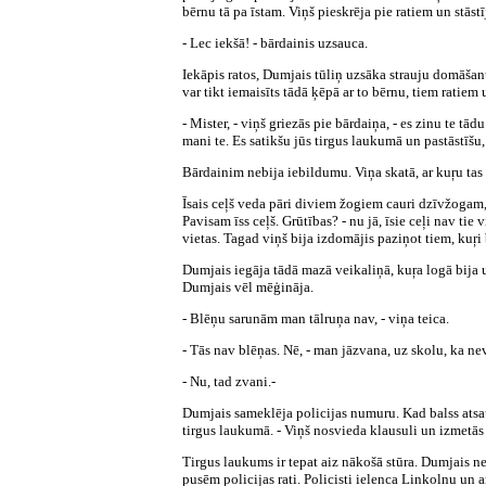
bērnu tā pa īstam. Viņš pieskrēja pie ratiem un stāstī
- Lec iekšā! - bārdainis uzsauca.
Iekāpis ratos, Dumjais tūliņ uzsāka strauju domāšanu
var tikt iemaisīts tādā ķēpā ar to bērnu, tiem ratie
- Mister, - viņš griezās pie bārdaiņa, - es zinu te tā
mani te. Es satikšu jūs tirgus laukumā un pastāstīšu, k
Bārdainim nebija iebildumu. Viņa skatā, ar kuŗu tas 
Īsais ceļš veda pāri diviem žogiem cauri dzīvžogam,
Pavisam īss ceļš. Grūtības? - nu jā, īsie ceļi nav ti
vietas. Tagad viņš bija izdomājis paziņot tiem, kuŗi 
Dumjais iegāja tādā mazā veikaliņā, kuŗa logā bija uz
Dumjais vēl mēģināja.
- Blēņu sarunām man tālruņa nav, - viņa teica.
- Tās nav blēņas. Nē, - man jāzvana,
uz skolu, ka nev
- Nu, tad zvani.-
Dumjais sameklēja policijas numuru. Kad balss atsauc
tirgus laukumā. - Viņš nosvieda klausuli un izmetās 
Tirgus laukums ir tepat aiz nākošā stūra. Dumjais ne
pusēm policijas rati. Policisti ielenca Linkolnu un a