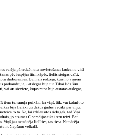
ienes varēja pārredzēt ratu novietošanas laukumu visā
šanas pēc iespējas ātri, kāpēc, lielās steigas dzīti,
motoru darbojamies. Dumjais redzēja, kurš no viņiem
pārbaudīt, jā, - atslēgas bija tur. Tikai līdz šim
 vai arī sieviete, kuŗas ratos bija atstātas atslēgas,
 tiem tur smuļa puikām, ka viņš, lūk, var izdarīt to
puikas bija lielāki un dažus gadus vecāki par viņu.
 neteica to tā. Nē, lai izklausītos riebīgāk, tad Viņi
rais, jo atzīmēs C parādījās tikai retu reizi. Bet
ās. Viņš jau nemācēja lielīties, tas tiesa. Nemācēja
antu nočiepšanu veikalā.