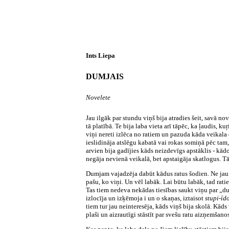
Ints Liepa
DUMJAIS
Novelete
Jau ilgāk par stundu viņš bija atradies šeit, savā n
tā platībā. Te bija laba vieta arī tāpēc, ka ļaudis, kuŗ
viņi nereti izlēca no ratiem un pazuda kāda veikala 
ieslidināja atslēgu kabatā vai rokas somiņā pēc tam, 
arvien bija gadījies kāds neizdevīgs apstāklis - kādos
negāja nevienā veikalā, bet apstaigāja skatlogus. Tā
Dumjam vajadzēja dabūt kādus ratus šodien. Ne jau n
pašu, ko viņi. Un vēl labāk. Lai būtu labāk, tad rat
Tas tiem nedeva nekādas tiesības saukt viņu par „d
izlocīja un izķēmoja i un o skaņas, iztaisot
stupi-īd
tiem tur jau neinteresēja, kāds viņš bija skolā. Kāds 
plaši un aizrautīgi stāstīt par svešu ratu aizņemšan