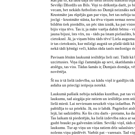
Kas par to, ka laba daļa no šiem lielību stāstiem bija
Sevišķi Džordžs un Bils. Viņi to drīkstēja darīt, jo 
vecam, bet nekāds futbolists no Dumjā neiznāks neka
Krustmāte jau rūpējās gan par viņu, bet tas nebija tas,
jocīgi - krustmāte stāsta, ka tēva viņam nemaz neesot
bildēm tiek pierādīts, un pēc tām iznāk, ka pat visie
bijis viņa tēvs. Tas ir, ja māte varēja dabūt bērnu - 
jauna bijusi, īsts vīrs, nu - tāds pa īstam pielaulāts
cietoksnī. Jā, ja viņam būtu tāds tēvs! Liela auguma
ir tas cietoksnis, kur milzīgi augstā un plašā tādā k
nekā tādi ķēmīgi veči, kādus rāda tanīs mežonīgo ri
Pavisam lēnām laukumā ieslīdēja lieli rati. Tādā kā 
uzcirtusies. Viņa ilgi čammājās ap sevi, skatīdamās 
atslēgu, tas viss. Tādas šamās ir, Dumjais domāja, 
novērtēja.
Šī nu ir tā lielā izdevība, uz kādu viņš ir gaidījis 
asfalta un priecīgi ieripoja notekā.
Laukumā pašlaik nebija nekādas kustības, pat tas vie
laukumu, tad aizgāja pie ratiem un ieslīdēja zem st
lielā mierā. Lai nevienam neuzkrīt viņa izdarības. Po
pabīdīja to uz priekšu. Jā, nu ir labāk. Pagriežot ats
lejā, lai sadzirdētu. Ko šis citu darīs - protams, ka 
Tas laikam tā piederējās, ka lielā izdevība nāca ar 
gudri braukt pa galvenām ielām. Sevišķi viņš, tāds ma
laukumu. Tur ap viņu un viņa ratiem drīz salasīsies
nolems viņu pārdēvēt. Varbūt pat - varenais. Tad viņš 