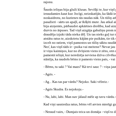
rajonu.
Šaurās ieliņas bija gluži klusas. Sevišķi te, kur vi
ieraudamies kaut kur. Jocīgi, neizskatījās, ka šādā ie
noskaidrotu, no kurienes tās raudas nāk. Un tūliņ ar
pasažieri - sārts un apaļš, ar īkšķīti mute. Jau atkal
bija aizņemts, pārbaudot apkārtnes drošību, kad aiz
durvis no ārpuses. Tad viņš aizgāja gabaliņu prom n
draudēja izjukt tāda nieka dēļ. Un tas nieks guļ tur 
atstātu ratus te, aizskrietu kājām pie puikām, tie ti
izcelt no ratiem, viņš pamostos un tūliņ sāktu raudāt
Nez', kas viņš tāds ir - puika vai meitene? Nevar jau
ir viņu kaimiņos, kur no dvīņiem viens ir zēns, otrs m
pamestā ieliņā, kur neredzēja neviena dzīva cilvēka
stāstīja, ka raudošs bērns ir pamests viens pats, - vai
- Bērns, tu saki ? Vai mazs? Kā tevi sauc ? - viņa jau
- Agris. -
- Ag... Kas tas par vārdu? Nejoko. Saki vēlreiz.-
- Agris Skudra. Es nejokoju.-
- Nu, labi, labi. Man nav jālauž mēle ap tavu vārdu.-
Kad viņi sasniedza ratus, bērns vēl arvien mierīgi gu
- Neraud vairs, - Dumjais teica un domāja - viņš to d