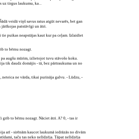
s uz tirgus laukumu, ka...
Šādā veidā viņš savus ratus atgūt nevarēs, bet gan
jārīkojas patstāvīgi un ātri.
i tie puikas neapstājas kaut kur pa ceļam. Izlaidiet
rib to bērnu nozagt.
- pa augšu mūrim, izlietojot tuvu stāvošo koku.
ebija tik daudz domājis - tā, bez pārtraukuma un no
 neteica ne vārda, tikai purināja galvu. - Lūdzu, -
rib to bērnu nozagt. Nāciet ātri. A? 0, - tas ir
 Bija arī - sirēnām kaucot laukumā iedrāzās no divām
āstīdami, taču tas neko nelīdzēja. Tāpat nelīdzēja