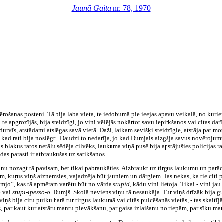
Jaunā Gaita
nr. 78, 1970
ovērošanas posteni. Tā bija laba vieta, te iedobumā pie ieejas apavu veikalā, no kur
i te apgrozījās, bija steidzīgi, jo viņi vēlējās nokārtot savu iepirkšanos vai citas darī
durvīs, atstādami atslēgas savā vietā. Daži, laikam sevišķi steidzīgie, atstāja pat 
kad rati bija noslēgti. Daudzi to nedarīja, jo kad Dumjais aizgāja savus novērojumus 
 blakus ratos netālu sēdēja cilvēks, laukuma viņā pusē bija apstājušies policijas rati,
das parasti ir atbraukušas uz satikšanos.
u nozagt tā pavisam, bet tikai pabraukāties. Aizbraukt uz tirgus laukumu un parādīt
iem, kuŗus viņš aizņemsies, vajadzēja būt jauniem un dārgiem. Tas nekas, ka tie citi 
umjo”, kas tā apmēram varētu būt no vārda
stupid,
kādu viņi lietoja. Tikai - viņi jau
o
vai
stupī-ipesso-o.
Dumjš. Skolā neviens viņu tā nesaukāja. Tur viņš drīzāk bija gud
viņš bija citu puiku barā tur tirgus laukumā vai citās pulcēšanās vietās, - tas skaitīj
os, par kaut kur atstātu mantu pievākšanu, par gaisa izlaišanu no riepām, par sīku m