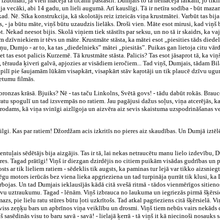
 izdomāti, ja vien mācēja tā ticami pastāstīt. Dumjais to tā nemācēja laikam, jo tiklī
bija vecāki, abi 14 gadu, un lieli augumā. Arī kauslīgi. Tā ir netīra sodība - būt maza
d. Nē. Sīka konstrukcija, kā skolotājs reiz izteicās viņa krustmātei. Varbūt tas bi
 - ja būtu māte, viņš būtu uzaudzis lielāks. Droši vien. Māte esot mirusi, kad viņš biji
. Nekad neesot bijis. Skolā viņiem tiek stāstīts par seksu, un no tā ir skaidrs, ka va
m dzīvniekiem ir tēvs un māte. Krustmāte stāsta, ka mātei esot „piesities tāds diedel
viņu, Dumjo - ar to, ka tas „diedelnieks” mātei „piesitās”. Puikas gan lietoja citu vā
, bet tas esot palicis Kurzemē. Tā krustmāte stāsta. Palicis? Tas esot jāsaprot tā, ka v
, tērauda ķiveri galvā, apjozies ar visādiem ieročiem... Tad viņš, Dumjais, tādam Bil
ā pilī pie šaujamām lūkām visapkārt, visapkārt stāv kaŗotāji un tik plaucē dzīvu ugun
etumu filmās.
bronzas krāsā. Bjuiks? Nē - tas taču Linkolns, Svētā govs! - tādu dabūt rokās. Brauc
ratu spogulī un tad izsvempās no ratiem. Jau pagājusi dažus soļus, viņa atcerējās, ka
vērodams, kā viņa svinīgi aizlīgoja un aizvēra aiz sevis skaistuma uzspodrināšanas
tik ilgi. Kas par ratiem! Džordžam acis izkritīs no pieres aiz skaudības. Un Dumjā izt
ntuļais sēdētājs bija aizgājis. Tas ir tā, lai nekas netraucētu manu lielo izdevību
ūres. Tagad prātīgi! Viņš ir diezgan dzirdējis no citiem puikām visādas gudrības un
sts ar tik lieliem ratiem - sēdeklis tik augsts, ka paminas tur lejā var tikko aizsnieg
lēgu motors ierūcās bez viena lieka apgrieziena un tad turpināja ņurrāt tik klusi, ka 
darbojas. Un tad Dumjais ieklausījās kādā citā svešā ritmā - tādos vienmērīgos sitienos
savu uztraukumu. Tagad - lēnām. Viņš izbrauca no laukuma un iegriezās pirmā šķērsielā
zs, pie lielu ratu stūres būtu ļoti uzkrītošs. Tad atkal pagrieziens citā šķērsielā. Vi
 viss zeņķu bars un apbrīnos viņa veiklību un drosmi. Viņš tiem nebūs vairs nekāds 
sasēdinās visu to baru savā - savā! - lielajā ķerrā - tā viņš it kā niecinoši nosauks 