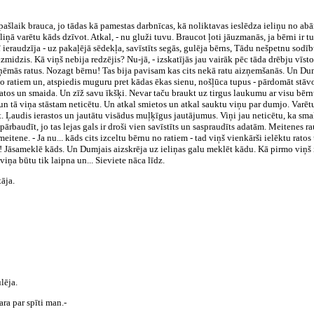
ņš pašlaik brauca, jo tādas kā pamestas darbnīcas, kā noliktavas ieslēdza ieliņu no 
liņā varētu kāds dzīvot. Atkal, - nu gluži tuvu. Braucot ļoti jāuzmanās, ja bērni ir tuv
ī ieraudzīja - uz pakaļējā sēdekļa, savīstīts segās, gulēja bērns, Tādu nešpetnu sodī
 aizmidzis. Kā viņš nebija redzējis? Nu-jā, - izskatījās jau vairāk pēc tāda drēbju vīst
ņēmās ratus. Nozagt bērnu! Tas bija pavisam kas cits nekā ratu aizņemšanās. Un Dum
o ratiem un, atspiedis muguru pret kādas ēkas sienu, nošļūca tupus - pārdomāt stāvo
ratos un smaida. Un zīž savu īkšķi. Nevar taču braukt uz tirgus laukumu ar visu bērnu
k un tā viņa stāstam neticētu. Un atkal smietos un atkal sauktu viņu par dumjo. Varētu 
. Ļaudis ierastos un jautātu visādus muļķīgus jautājumus. Viņi jau neticētu, ka smalki
 pārbaudīt, jo tas lejas gals ir droši vien savīstīts un saspraudīts adatām. Meitenes
eitene. - Ja nu... kāds cits izceltu bērnu no ratiem - tad viņš vienkārši ielēktu rato
! Jāsameklē kāds. Un Dumjais aizskrēja uz ieliņas galu meklēt kādu. Kā pirmo viņš i
 viņa būtu tik laipna un... Sieviete nāca līdz.
tāja.
lēja.
ara par spīti man.-