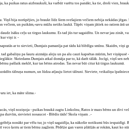
ja, ka puikas ratus aizbraukuši, ka varbūt varētu tos panākt, ka tie, droši vien, brauk
. Viņš bija norūpējies, jo braukt līdz šiem svešajiem večiem nebija nekādas jēgas. 
m un večiem, un puikām,-savu mūžu netiks laukā. Tāpēc viņam jātiek no ratiem ārā un 
du daudz īsāku ceļu uz tirgus laukumu. Es tad jūs tur sagaidītu. Un nevar jau zināt, va
ur viņi ir. -
sapratās ar to sievieti, Dumjais pamanīja pat tādu kā blēdīgu smīnu. Skaidrs, viņi g
 tad gabaliņu pa šauru aizmāju aleju un pa alu cauri kapsētas mūrim, bet viņāpusē 
e vieglākie. Skriedams Dumjais atkal domāja par to, kā darīt tālāk. Jocīgi, viņš sen n
bērnu pašlaik meklē, kur tas bērns atrodas. Tas nevar būt citur kā tirgus laukumā.
rādīts tālruņa numurs, un lūdza atļauju lietot tālruni. Sieviete, veikaliņa īpašniece,
aru iet, ka māte slima.-
ās, viņš noziņoja - puikas braukā zagtu Linkolnu, Ratos ir mazs bērns un divi veči g
pa durvīm, sievietei nosaucot - Blēdis tāds! Skola viņam ..-
gribēja nonākt par vēlu tur, jo viņš sagaidīja, ka nākošie notikumi būs iespaidīgi.
rī veco ķerru ar tiem bērnu zagļiem. Pēdējie gan varen plātījās ar rokām, kaut ko st