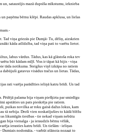
ām un, sataustījis mazā dupsīša mīkstumu, ieknieba
ās un paņēma bērnu klēpi. Raudas apklusa, un lielas
ērnam.-
t. Tad viņa griezās pie Dumjā- Tu, dēliņ, aizskrien
nākt kāda atlīdzība, tad viņa pati to varētu lietot.
 siltus, labus vārdus. Tādus, kas kā glāstoša roka tev
ētu būt kādam mīļš. Viss ir tāpat kā bijis - viņa
t pie tāda notikuma. Steigšus viņš izkāpa no ratiem
ija dabūjuši gatavus visādus tračus un lietas. Tādas,
as rati varēja parādīties ieliņā katru brīdi. Un tad
ķis. Pēdējā palama bija viņam piešķirta par smirdīgu
i apstāties un pats pieskrēja pie ratiem.
kuši, puikas novilka ar roku gaisā dažus lokus, kam
a jau tā nebija. Droši vien noskatījušies to kādā blēžu
 savas likumīgās tiesības - tie nekad viņam nebūtu
gan bija vienalga - ja ieraudzīs bērnu vēlāk,
varēja ierasties katru brīdi. Un tiešām - ieliņas
e, - Dumjais nodomāja, - varbūt plānoja nozagt to