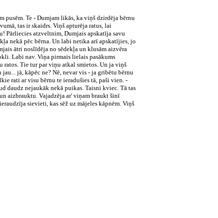
abām pusēm. Te - Dumjam likās, ka viņš dzirdēja bērnu
umā, tas ir skaidrs. Viņš apturēja ratus, lai
bu! Pārliecies atzveltnim, Dumjais apskatīja savu
okļa nekā pēc bērna. Un labi netika arī apskatījies, jo
jais ātri noslīdēja no sēdekļa un klusām aizvēra
kli. Labi nav. Viņa pirmais lielais pasākums
 ratos. Tie tur par viņu atkal smietos. Un ja viņš
jau... jā, kāpēc ne? Nē, nevar vis - ja gribētu bērnu
e rati ar visu bērnu te ieradušies tā, paši vien. -
 raud daudz nejaukāk nekā puikas. Taisni kviec. Tā tas
s un aizbrauktu. Vajadzēja ar' viņam braukt šinī
eraudzīja sievieti, kas sēž uz mājeles kāpnēm. Viņš