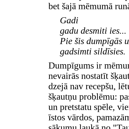
bet šajā mēmumā runā
Gadi
gadu desmiti ies...
Pie šis dumpīgās 
gadsimti sildīsies.
Dumpīgums ir mēmuma
nevairās nostatīt šķaut
dzejā nav recepšu, lēt
šķautņu problēmu: pasa
un pretstatu spēle, vie
īstos vārdos, pamazā
sākumu laukā no "Tau