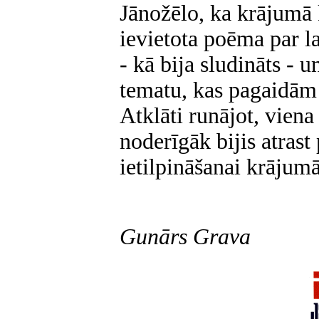
Jānožēlo, ka krājumā 
ievietota poēma par l
- kā bija sludināts - u
tematu, kas pagaidām 
Atklāti runājot, viena 
noderīgāk bijis atrast
ietilpināšanai krājumā
Gunārs Grava