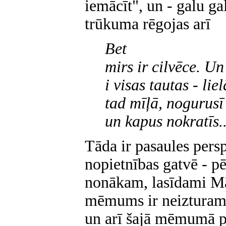
iemācīt", un - galu ga
trūkuma rēgojas arī
Bet
mirs ir cilvēce. Un
i visas tautas - li
tad mīļā, nogurusī
un kapus nokratīs..
Tāda ir pasaules pers
nopietnības gatvē - pē
nonākam, lasīdami Mā
mēmums ir neizturams"
un arī šajā mēmumā pa