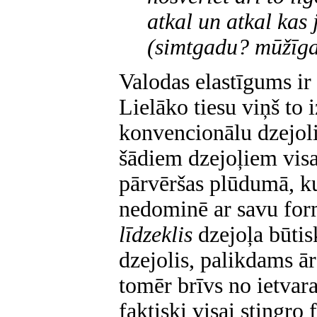
atkal un atkal kas
(simtgadu? mūžīga
Valodas elastīgums ir 
Lielāko tiesu viņš to i
konvencionālu dzejoli
šādiem dzejoļiem visa
pārvēršas plūdumā, ku
nedominē ar savu form
līdzeklis
dzejoļa būtis
dzejolis, palikdams ār
tomēr brīvs no ietvar
faktiski visai stingr