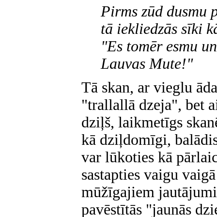
Pirms zūd dusmu p
tā iekliedzās sīki k
"Es tomēr esmu un
Lauvas Mute!"
Tā skan, ar vieglu ā
"trallallā dzeja", bet a
dziļš, laikmetīgs skan
kā dziļdomīgi, balādi
var lūkoties kā pārlai
sastapties vaigu vaigā
mūžīgajiem jautājumi
pavēstītās "jaunās dz