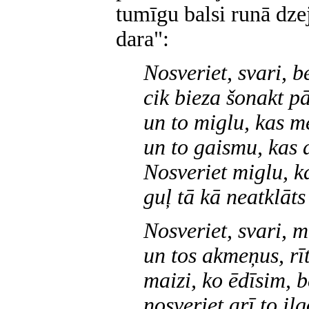
tumīgu balsi runā dzej
dara":
Nosveriet, svari, be
cik bieza šonakt p
un to miglu, kas m
un to gaismu, kas
Nosveriet miglu, 
guļ tā kā neatklāt
Nosveriet, svari, 
un tos akmeņus, rīt
maizi, ko ēdīsim, 
nosveriet arī to ilg