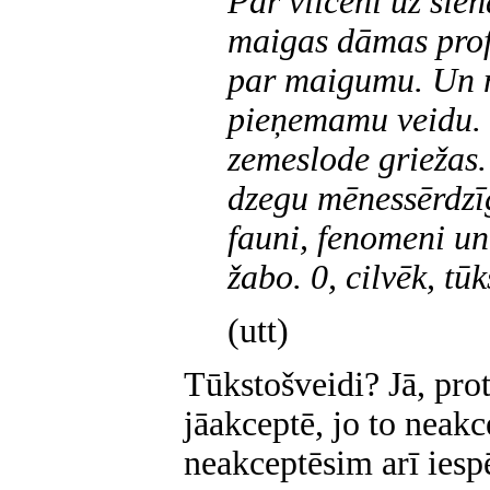
Par vilceni uz sien
maigas dāmas profi
par maigumu. Un n
pieņemamu veidu. 0
zemeslode griežas
dzegu mēnessērdzī
fauni, fenomeni un
žabo. 0, cilvēk, tūk
(utt)
Tūkstošveidi? Jā, prot
jāakceptē, jo to neak
neakceptēsim arī iesp