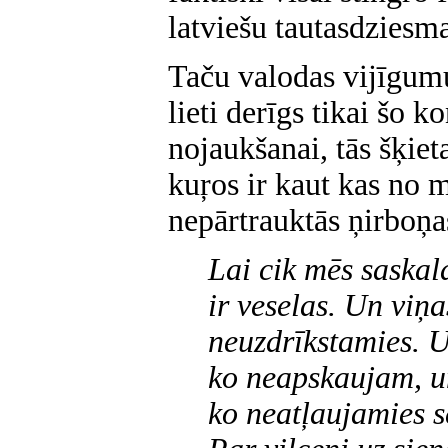
latviešu tautasdziesma
Taču valodas vijīgum
lieti derīgs tikai šo 
nojaukšanai, tās šķiet
kuŗos ir kaut kas no 
nepārtrauktās ņirboņa
Lai cik mēs saskal
ir veselas. Un viņa
neuzdrīkstamies. U
ko neapskaujam, un
ko neatļaujamies s