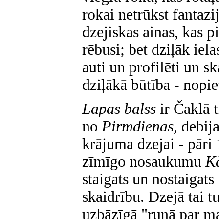
rokai netrūkst fantazij
dzejiskas ainas, kas p
rēbusi; bet dziļāk iela
auti un profilēti un s
dziļākā būtība - nopie
Lapas balss
ir Čaklā 
no
Pirmdienas,
debija
krājuma dzejai - pār
zīmīgo nosaukumu
K
staigāts un nostaigāts
skaidrību. Dzejā tai t
uzbāzīgā "runā par ma