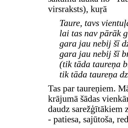
virsraksts), kuŗā
Taure, tavs vientuļ
lai tas nav pārāk g
gara jau nebij šī d
gara jau nebij šī b
(tik tāda taureņa b
tik tāda taureņa dz
Tas par taureņiem. Mā
krājumā šādas vienkā
daudz sarežģītākiem 
- patiesa, sajūtoša, re