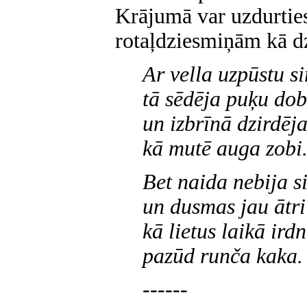
Krājumā var uzdurtie
rotaļdziesmiņām kā d
Ar vella uzpūstu si
tā sēdēja puķu do
un izbrīnā dzirdēja
kā mutē auga zobi
Bet naida nebija si
un dusmas jau ātri
kā lietus laikā ird
pazūd runča kaka.
------