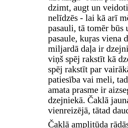
dzimt, augt un veidot
nelīdzēs - lai kā arī 
pasauli, tā tomēr būs
pasaule, kuŗas viena di
miljardā daļa ir dzejn
viņš spēj rakstīt kā d
spēj rakstīt par vairāk
patiesība vai meli, tad
amata prasme ir aizs
dzejniekā. Čaklā jaun
vienreizējā, tātad dau
Čaklā amplitūda rādās