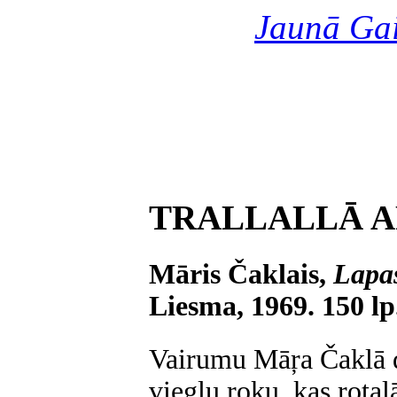
Jaunā Ga
TRALLALLĀ A
Māris Čaklais,
Lapas
Liesma, 1969. 150 lp
Vairumu Māŗa Čaklā dz
vieglu roku, kas rotaļ