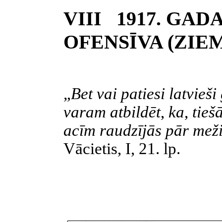
VIII 1917. GAD
OFENSĪVA (ZIE
„
Bet vai patiesi latvieš
varam atbildēt
,
ka
,
tieš
acīm raudzījās pār meži
Vācietis, I, 21. lp.