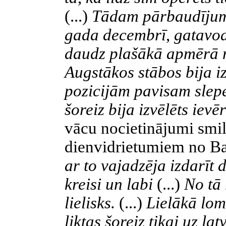
(...)
Tādam pārbaudījum
gada decembrī
,
gatavod
daudz plašākā apmērā ne
Augstākos stābos bija i
pozicijām pavisam slep
šoreiz bija izvēlēts ie
vācu nocietinājumi smi
dienvidrietumiem no Babī
ar to vajadzēja izdarīt
kreisi un labi
(...)
No tā
lielisks.
(...)
Lielākā loma
liktas šoreiz tikai uz l