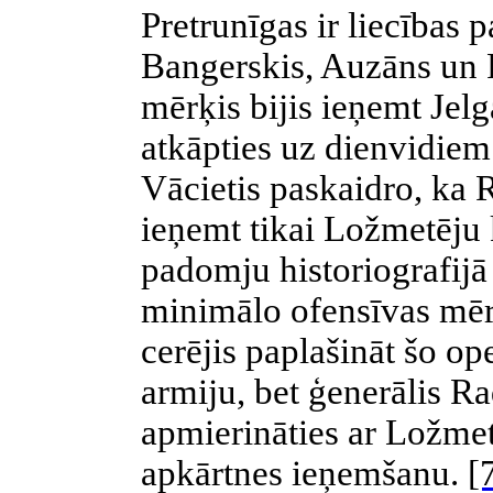
Pretrunīgas ir liecības 
Bangerskis, Auzāns un 
mērķis bijis ieņemt Jel
atkāpties uz dienvidiem
Vācietis paskaidro, ka 
ieņemt tikai Ložmetēju 
padomju historiografijā
minimālo ofensīvas mērķ
cerējis paplašināt šo op
armiju, bet ģenerālis R
apmierināties ar Ložme
apkārtnes ieņemšanu.
[