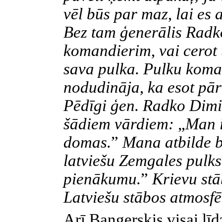
vēl būs par maz
,
lai es 
Bez tam ģenerālis Radk
komandierim
,
vai cerot
sava pulka. Pulku koman
nodudināja
,
ka esot pār
Pēdīgi ģen. Radko Dimit
šādiem vārdiem:
„
Man i
domas.
”
Mana atbilde b
latviešu Zemgales pulks
pienākumu.
”
Krievu st
Latviešu stābos atmosfē
Arī Bangerskis visai līdz