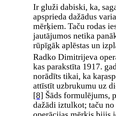
Ir gluži dabiski, ka, sa
apsprieda dažādus vari
mērķiem. Taču rodas iesp
jautājumos netika panāk
rūpīgāk aplēstas un izpl
Radko Dimitrijeva oper
kas parakstīta 1917. ga
norādīts tikai, ka kaŗa
attīstīt uzbrukumu uz d
[8]
Šāds formulējums, p
dažādi iztulkot; taču no
operācijas mērķis bijis 