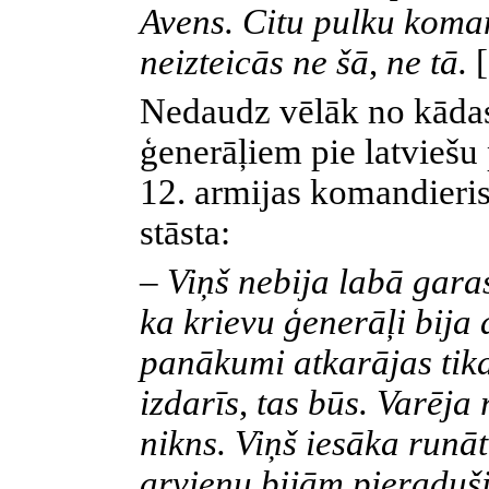
Avens. Citu pulku koman
neizteicās ne šā
,
ne tā.
Nedaudz vēlāk no kādas
ģenerāļiem pie latvieš
12. armijas komandieris
stāsta:
–
Viņš nebija labā garas
ka krievu ģenerāļi bija 
panākumi atkarājas tika
izdarīs
,
tas būs. Varēja 
nikns. Viņš iesāka runāt
arvienu bijām pieraduši