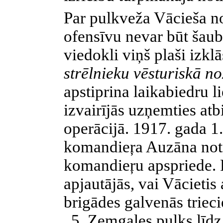
Par pulkveža Vācieša no
ofensīvu nevar būt šaub
viedokli viņš plaši izkl
strēlnieku vēsturiskā n
apstiprina laikabiedru l
izvairījās uzņemties at
operācijā. 1917. gada 1.
komandieŗa Auzāna noti
komandieŗu apspriede. 
apjautājās, vai Vācietis
brigādes galvenās triec
„5. Zemgales pulks līdz