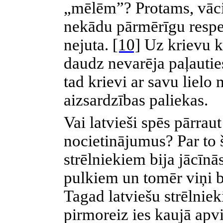
„mēlēm”? Protams, vācieš
nekādu pārmērīgu respek
nejuta.
[10]
Uz krievu k
daudz nevarēja paļauties
tad krievi ar savu lielo
aizsardzības paliekas.
Vai latvieši spēs pārrau
nocietinājumus? Par to 
strēlniekiem bija jācīnā
pulkiem un tomēr viņi b
Tagad latviešu strēlnieki
pirmoreiz ies kaujā apvi