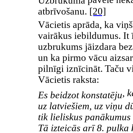
Uzbrukuma
atbrīvošanu.
[20]
Vācietis aprāda, ka viņš
vairākus iebildumus. It 
uzbrukums jāizdara bez i
un ka pirmo vācu aizsar
pilnīgi iznīcināt. Taču 
Vācietis raksta:
,
ka
Es beidzot konstatēju
uz latviešiem
,
uz viņu dū
tik lieliskus panākumus 
Tā izteicās arī 8. pulk