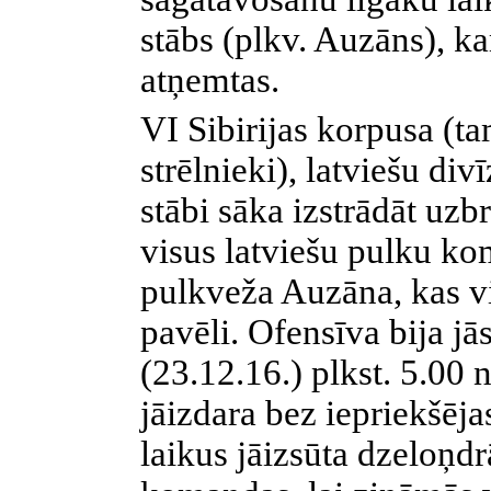
stābs (plkv. Auzāns), ka
atņemtas.
VI
Sibirijas korpusa (ta
strēlnieki), latviešu div
stābi sāka izstrādāt uzb
visus latviešu pulku ko
pulkveža Auzāna, kas v
pavēli. Ofensīva bija jā
(23.12.16.) plkst. 5.00 
jāizdara bez iepriekšējas
laikus jāizsūta dzeloņdr