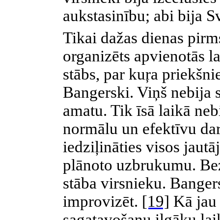
aukstasinību; abi bija S
Tikai dažas dienas pirm
organizēts apvienotās la
stābs, par kuŗa priekšnie
Bangerski. Viņš nebija 
amatu. Tik īsā laikā neb
normālu un efektīvu da
iedziļināties visos jaut
plānoto uzbrukumu. Bez
stāba virsnieku. Bange
improvizēt.
[19]
Kā jau 
sagatavošanu ilgāku lai