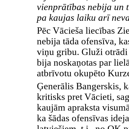
vienprātības nebija un 
pa kaujas laiku arī nev
Pēc Vācieša liecības Zi
nebija tāda ofensīva, ka
viņu gribu. Gluži otrādi 
bija noskaņotas par lie
atbrīvotu okupēto Kurz
Ģenerālis Bangerskis, k
kritisks pret Vācieti, 
kaujām apraksta visumā 
ka šādas ofensīvas idej
latviešiem, t.i., no OK 