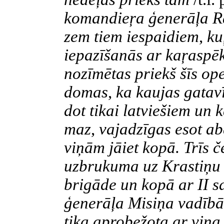
komandieŗa ģenerāļa R
zem tiem iespaidiem
,
kuŗ
iepazīšanās ar kaŗaspē
nozīmētas priekš šīs ope
domas
,
ka kaujas gatavī
dot tikai latviešiem un 
maz
,
vajadzīgas esot ab
viņām jāiet kopā. Trīs č
uzbrukuma uz Krastiņu m
brigāde un kopā ar
II
s
ģenerāļa Misiņa vadīb
tika aprobežota ar viņ