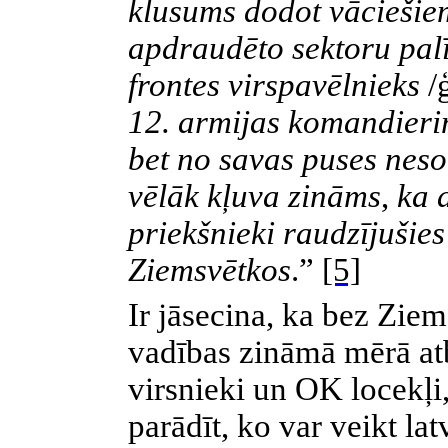
klusums dodot vāciešiem
apdraudēto sektoru pal
frontes virspavēlnieks
/
12. armijas komandieri
bet no savas puses neso
vēlāk kļuva zināms
,
ka a
priekšnieki raudzījušies
Ziemsvētkos
.”
[5]
Ir jāsecina, ka bez Ziem
vadības zināmā mērā atbi
virsnieki un OK locekļi,
parādīt, ko var veikt lat