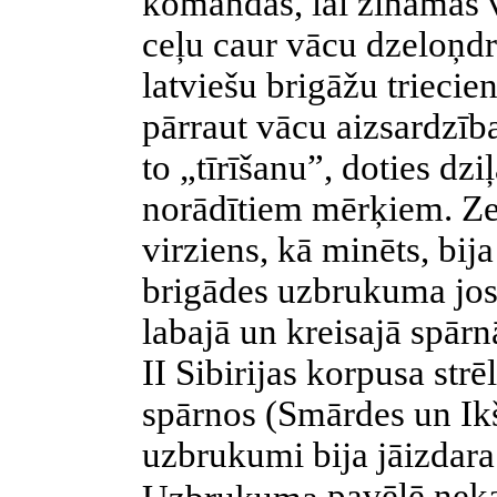
komandas, lai zināmās v
ceļu caur vācu dzeloņd
latviešu brigāžu triecie
pārraut vācu aizsardzība
to „tīrīšanu”, doties dz
norādītiem mērķiem. Z
virziens, kā minēts, bij
brigādes uzbrukuma jos
labajā un kreisajā spār
II
Sibirijas korpusa strē
spārnos (Smārdes un Ikš
uzbrukumi bija jāizdar
pavēlē neka