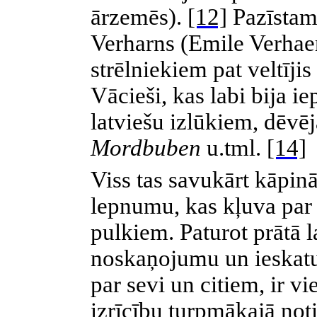
ārzemēs).
[12]
Pazīstam
Verharns (Emile Verhae
strēlniekiem pat veltīj
Vācieši, kas labi bija i
latviešu izlūkiem, dēvēj
Mordbuben
u.tml.
[14]
Viss tas savukārt kāpin
lepnumu, kas kļuva par 
pulkiem. Paturot prātā l
noskaņojumu un ieskatu
par sevi un citiem, ir v
izrīcību turpmākajā noti