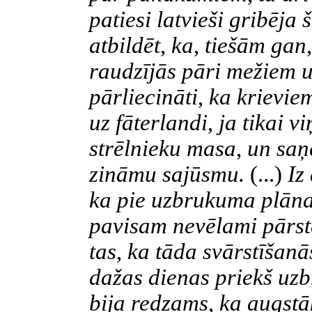
patiesi latvieši gribēj
atbildēt
,
ka
,
tiešām gan
,
raudzījās pāri mežiem u
pārliecināti
,
ka krieviem
uz fāterlandi
,
ja tikai v
strēlnieku masa
,
un saņ
zināmu sajūsmu.
(...)
Iz
ka pie uzbrukuma plāna
pavisam nevēlami pārste
tas
,
ka tāda svārstīšanā
dažas dienas priekš uz
bija redzams
,
ka augstā