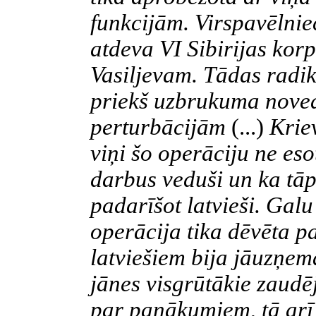
funkcijām. Virspavēlnie
atdeva
VI
Sibirijas ko
Vasiljevam. Tādas radi
priekš uzbrukuma noved
perturbācijām
(...)
Kriev
viņi šo operāciju ne eso
darbus veduši un ka tāp
padarīšot latvieši. Galu
operācija tika dēvēta pa
latviešiem bija jāuzņem
jānes visgrūtākie zaudē
par panākumiem
,
tā arī