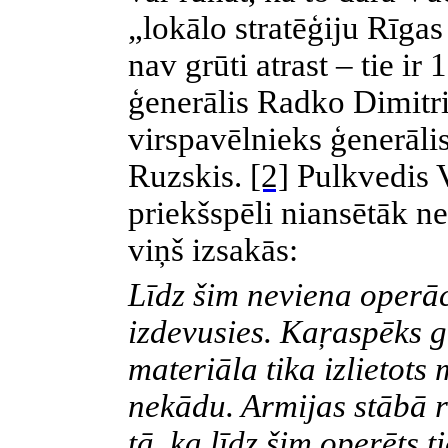
„lokālo stratēģiju Rīgas
nav grūti atrast – tie ir
ģenerālis Radko Dimitri
virspavēlnieks ģenerāli
Ruzskis.
[2]
Pulkvedis Vā
priekšspēli niansētāk n
viņš izsakās:
Līdz šim neviena operāc
izdevusies. Kaŗaspēks 
materiāla tika izlietots
nekādu. Armijas stābā 
tā
,
ka līdz šim operēts t