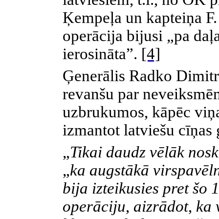
Ķempeļa un kapteiņa F.
operācija bijusi „pa daļ
ierosināta”.
[4]
Ģenerālis Radko Dimitri
revanšu par neveiksmēm
uzbrukumos, kāpēc viņa
izmantot latviešu cīņas 
„
Tikai daudz vēlāk nosk
„
ka augstākā virspavēln
bija izteikusies pret šo
operāciju
,
aizrādot
,
ka v