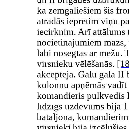
ka zemgaliešiem šis fron
atradās iepretim viņu p
iecirknim. Arī attālums 
nocietinājumiem mazs, u
labi nosegtas ar mežu. 
virsnieku vēlēšanās.
[18
akceptēja. Galu galā
II
kolonnu apņēmās vadīt j
komandieris pulkvedis K
līdzīgs uzdevums bija 1
bataljona, komandierim 
virsnieki bija izcēlušies