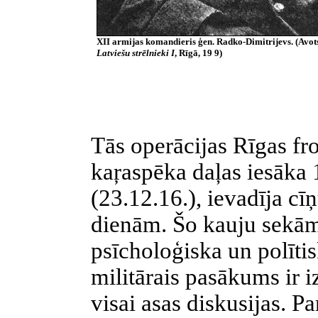
XII
armijas komandieris ģen. Radko-Dimitrijevs. (Avot
Latviešu strēlnieki I
, Rīgā, 19 9)
Tās operācijas Rīgas fro
kaŗaspēka daļas iesāka 
(23.12.16.), ievadīja cī
dienām. Šo kauju sekām
psīcholoģiska un polīti
militārais pasākums ir i
visai asas diskusijas. 