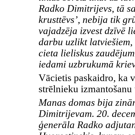
Radko Dimitrijevs
,
tā sa
krusttēvs’
,
nebija tik gr
vajadzēja izvest dzīvē l
darbu uzlikt latviešiem
,
cieta lieliskus zaudējum
iedami uzbrukumā kriev
Vācietis paskaidro, ka v
strēlnieku izmantošanu 
Manas domas bija zinā
Dimitrijevam. 20. dece
ģenerāla Radko adjutan