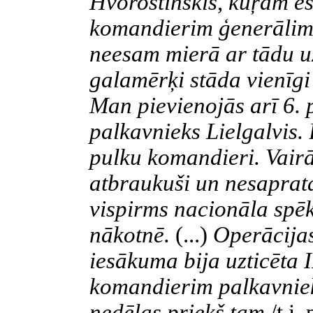
Hvorostinskis
,
kuŗam es 
komandierim ģenerāli
neesam mierā ar tādu 
galamērķi stāda vienīg
Man pievienojās arī 6.
palkavnieks Lielgalvis. 
pulku komandieri. Vair
atbraukuši un nesaprat
vispirms nacionāla spē
nākotnē.
(...)
Operācijas
iesākuma bija uzticēta
komandierim palkavni
nedēļas priekš tam
/t.i