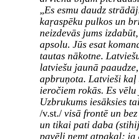
„
Es esmu daudz strādāj
kaŗaspēku pulkos un bri
neizdevās jums izdabūt
,
apsolu. Jūs esat komand
tautas nākotne. Latviešu
latviešu jaunā paaudze
,
apbruņota. Latvieši kaļ
ieročiem rokās. Es vēl
Uzbrukums iesāksies tai
/v.st./
visā frontē un be
un tikai pati daba (stih
pavēli ņemt atpakaļ; ja