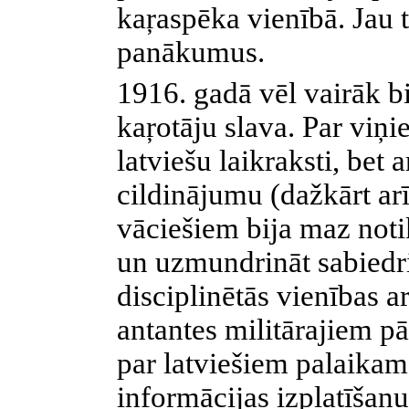
kaŗaspēka vienībā. Jau 
panākumus.
1916. gadā vēl vairāk bi
kaŗotāju slava. Par viņi
latviešu laikraksti,
bet a
cildinājumu (dažkārt arī
vāciešiem bija maz noti
un uzmundrināt sabied
disciplinētās vienības a
antantes militārajiem pā
par latviešiem palaikam
informācijas izplatīšan