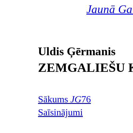
Jaunā Ga
Uldis Ģērmanis
ZEMGALIEŠU 
Sākums
JG
76
Saīsinājumi