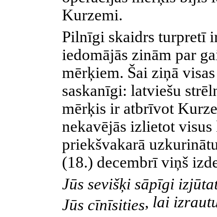
Kurzemi.
Pilnīgi skaidrs turpretī i
iedomājās zinām par ga
mērķiem. Šai ziņā visas 
saskanīgi: latviešu strē
mērķis ir atbrīvot Kurz
nekavējās izlietot visus 
priekšvakarā uzkurinātu
(18.) decembrī viņš izd
Jūs sevišķi sāpīgi izjū
,
lai izraut
Jūs cīnīsities