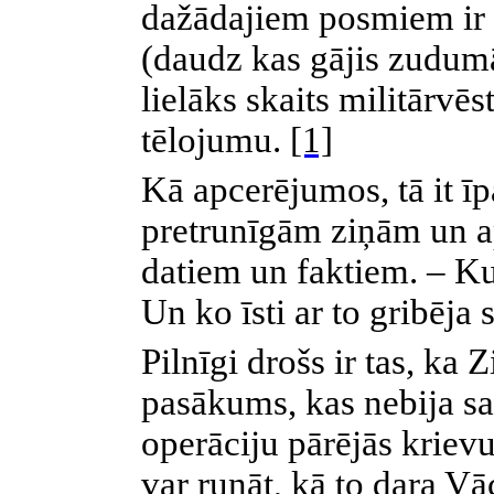
dažādajiem posmiem ir 
(daudz kas gājis zudumā
lielāks skaits militārv
tēlojumu.
[1]
Kā apcerējumos, tā it īp
pretrunīgām ziņām un 
datiem un faktiem. – Ku
Un ko īsti ar to gribēja 
Pilnīgi drošs ir tas, ka
pasākums, kas nebija sa
operāciju pārējās kriev
var runāt, kā to dara Vā