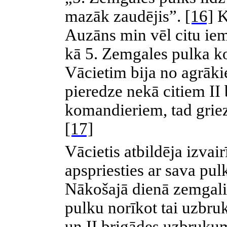
mazāk zaudējis”.
[16]
K
Auzāns min vēl citu ie
kā 5. Zemgales pulka 
Vācietim bija no agrāki
pieredze nekā citiem
II
komandieriem, tad griezo
[17]
Vācietis atbildēja izvair
apspriesties ar sava pu
Nākošajā dienā zemgali
pulku norīkot tai uzbruk
un
II
brigādes uzbrukum