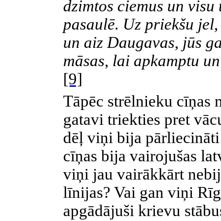
dzimtos ciemus un visu 
pasaulē. Uz priekšu jel
,
un aiz Daugavas
,
jūs ga
māsas
,
lai apkamptu un 
[9]
Tāpēc strēlnieku cīņas m
gatavi triekties pret vā
dēļ viņi bija pārliecinā
cīņas bija vairojušas la
viņi jau vairākkārt nebi
līnijas? Vai gan viņi Rīg
apgādājuši krievu stābu