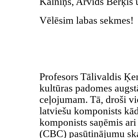
Kalniņš, Arvīds Berķis 
Vēlēsim labas sekmes!
Profesors Tālivaldis Ķ
kultūras padomes augstā
ceļojumam. Tā
, droši vi
latviešu komponists kād
komponists saņēmis ari
(CBC) pasūtinājumu sk