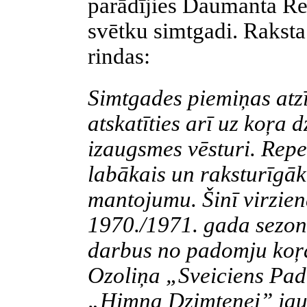
parādījies Daumanta Rei
svētku simtgadi. Rakst
rindas:
Simtgades piemiņas atz
atskatīties arī uz koŗa
izaugsmes vēsturi. Repe
labākais un raksturīgāk
mantojumu. Šinī virzien
1970./1971. gada sezon
darbus no padomju koŗa 
Ozoliņa „Sveiciens Pad
„Himna Dzimtenei” jauk