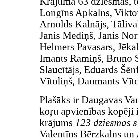
Krājumā 63 dziesmas, to
Longīns Apkalns, Viktor
Arnolds Kalnājs, Tāliva
Jānis Mediņš, Jānis Nor
Helmers Pavasars, Jēka
Imants Ramiņš, Bruno S
Slaucītājs, Eduards Šēn
Vītoliņš, Daumants Vīto
Plašāks ir Daugavas Va
koŗu apvienības kopēji 
krājums
123 dziesmas s
Valentīns Bērzkalns un 