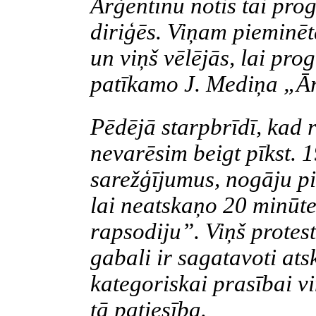
Arģentīnu notis tai pro
diriģēs. Viņam pieminēt
un viņš vēlējās, lai pr
patīkamo J. Mediņa „Āri
Pēdējā starpbrīdī, kad 
nevarēsim beigt pīkst. 1
sarežģījumus, nogāju pi
lai neatskaņo 20 minūt
rapsodiju”. Viņš protest
gabali ir sagatavoti at
kategoriskai prasībai vi
tā patiesība.