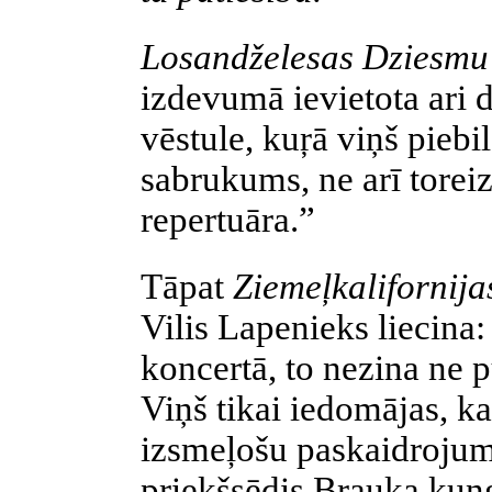
Losandželesas Dziesmu
izdevumā ievietota ari d
vēstule, kuŗā viņš piebi
sabrukums, ne arī toreiz
repertuāra.”
Tāpat
Ziemeļkalifornij
Vilis Lapenieks liecina
koncertā, to nezina ne 
Viņš tikai iedomājas, ka
izsmeļošu paskaidrojum
priekšsēdis Brauķa kungs