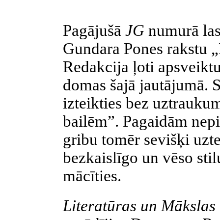
Pagājušā
JG
numurā lasī
Gundara Pones rakstu „
Redakcija ļoti apsveiktu
domas šajā jautājumā. S
izteikties bez uztraukum
bailēm”. Pagaidām nepie
gribu tomēr sevišķi uzte
bezkaislīgo un vēso stil
mācīties.
Literatūras un Mākslas