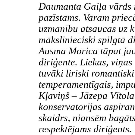
Daumanta Gaiļa vārds 
pazīstams. Varam priecāt
uzmanību atsaucas uz ka
mākslinieciski spilgtā d
Ausma Morica tāpat jau
diriģente. Liekas, viņa
tuvāki liriski romantiski
temperamentīgais, impul
Kļaviņš – Jāzepa Vītola 
konservatorijas aspiran
skaidrs, niansēm bagāts 
respektējams diriģents.