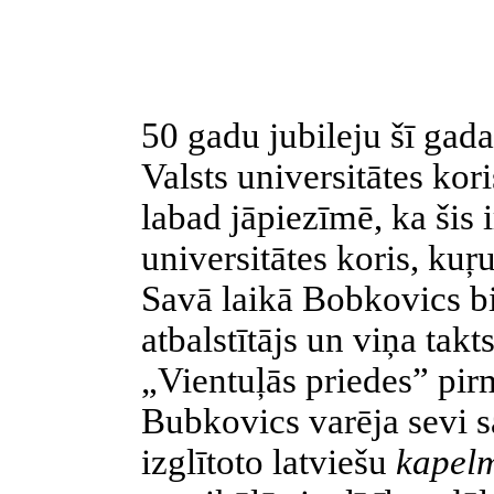
50 gadu jubileju šī gad
Valsts universitātes kor
labad jāpiezīmē, ka šis i
universitātes koris, kuŗ
Savā laikā Bobkovics b
atbalstītājs un viņa tak
„Vientuļās priedes” pi
Bubkovics varēja sevi 
izglītoto latviešu
kapel