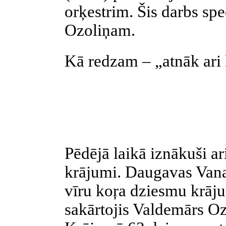
orķestrim. Šis darbs sp
Ozoliņam.
Kā redzam – „atnāk ari l
Pēdējā laikā iznākuši ar
krājumi. Daugavas Van
vīru koŗa dziesmu krā
sakārtojis Valdemārs O