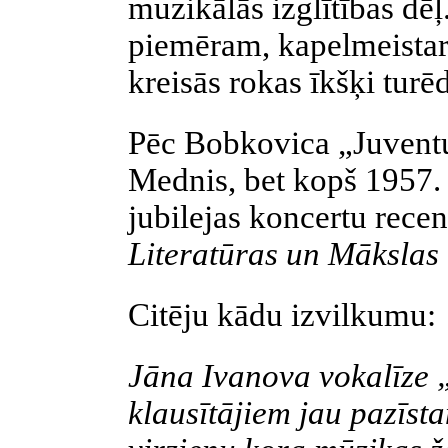
muzikālās izglītības dēļ
piemēram, kapelmeistars
kreisās rokas īkšķi tur
Pēc Bobkovica „Juventus
Mednis, bet kopš 1957.
jubilejas koncertu rece
Literatūras un Mākslas
Citēju kādu izvilkumu:
Jāna Ivanova vokalīze
klausītājiem jau pazīs