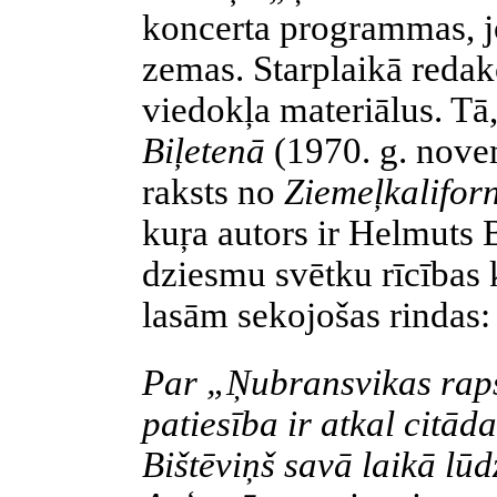
koncerta programmas, jo
zemas. Starplaikā redakc
viedokļa materiālus. Tā
Biļetenā
(1970. g. novem
raksts no
Ziemeļkalifor
kuŗa autors ir Helmuts 
dziesmu svētku rīcības 
lasām sekojošas rindas:
Par „Ņubransvikas rap
patiesība ir atkal citāda
Bištēviņš savā laikā lūd