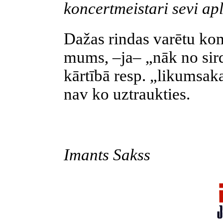
koncertmeistari sevi apl
Dažas rindas varētu kom
mums, –ja– „nāk no sirds
kārtībā resp. „likumsaka
nav ko uztraukties.
Imants Sakss