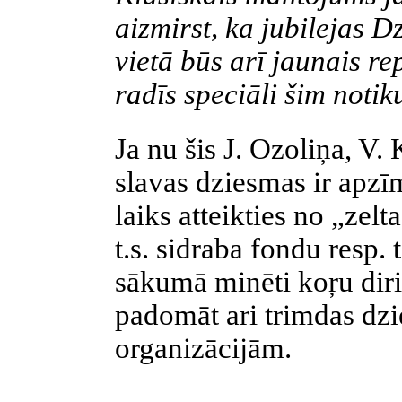
aizmirst, ka jubilejas 
vietā būs arī jaunais r
radīs speciāli šim noti
Ja nu šis J. Ozoliņa, V
slavas dziesmas ir apzīm
laiks atteikties no „zelt
t.s. sidraba fondu resp
sākumā minēti koŗu diri
padomāt ari trimdas dz
organizācijām.