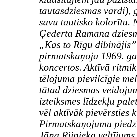
tautasdziesmas vārdi), g
savu tautisko kolorītu. 
Ģederta Ramana dziesm
„Kas to Rīgu dibinājis”
pirmatskaņoja 1969. ga
koncertos. Aktīvā ritmi
tēlojuma pievilcīgie me
tātad dziesmas veidojum
izteiksmes līdzekļu pale
vēl aktīvāk pievērsties
Pirmatskaņojumu piedzī
Jāņa Rijnieka veltījums