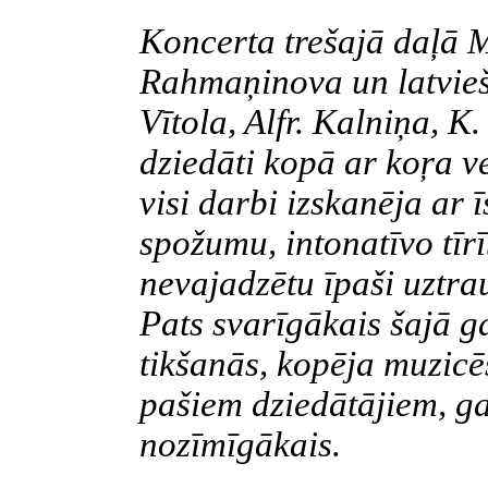
Koncerta trešajā daļā M
Rahmaņinova un latviešu
Vītola, Alfr. Kalniņa, K
dziedāti kopā ar koŗa v
visi darbi izskanēja ar 
spožumu, intonatīvo tīr
nevajadzētu īpaši uztrau
Pats svarīgākais šajā g
tikšanās, kopēja muzicē
pašiem dziedātājiem, ga
nozīmīgākais.