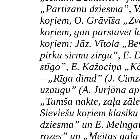
„Partizānu dziesma”, V
koŗiem, O. Grāvīša „Zve
koŗiem, gan pārstāvēt l
koŗiem: Jāz. Vītola „B
pirku sirmu zirgu”, E.
stīgo”, E. Kažociņa „Kā
– „Rīga dimd” (J. Cimze
uzaugu” (A. Jurjāna apd
„Tumša nakte, zaļa zāle
Sieviešu koŗiem klasik
dziesma” un E. Melnga
rozes” un „Meitas gula