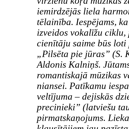
virzienu koŗa mūzikas ž
iemirdzējās liela harmo
tēlainība. Iespējams, k
izveidos vokalīžu ciklu
cienītāju saime būs lot
„Pilsēta pie jūras” (S. 
Aldonis Kalniņš. Jūtam
romantiskajā mūzikas v
niansei. Patīkamu iesp
veltījuma – dejiskās dz
precinieki” (latviešu t
pirmatskaņojums. Lieka
klausītājiem jau pazīst