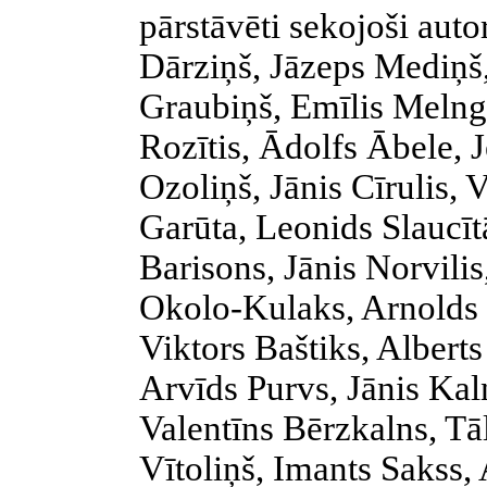
pārstāvēti sekojoši auto
Dārziņš, Jāzeps Mediņš,
Graubiņš, Emīlis Melngail
Rozītis, Ādolfs Ābele, 
Ozoliņš, Jānis Cīrulis,
Garūta, Leonids Slaucīt
Barisons, Jānis Norvilis
Okolo-Kulaks, Arnolds 
Viktors Baštiks, Albert
Arvīds Purvs, Jānis Kal
Valentīns Bērzkalns, Tā
Vītoliņš, Imants Sakss,