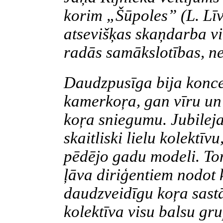
korim „Šūpoles” (L. Lī
atsevišķas skaņdarba vi
radās samākslotības, ne
Daudzpusīga bija konce
kamerkoŗa, gan vīru un 
koŗa sniegumu. Jubileja
skaitliski lielu kolektī
pēdējo gadu modeli. Tom
ļāva diriģentiem nodot k
daudzveidīgu koŗa sast
kolektīva visu balsu gru