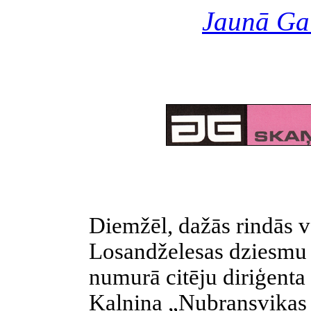
Jaunā Ga
Diemžēl, dažās
rindās v
Losandželesas dziesmu
numurā citēju diriģenta
Kalniņa „Ņubransvikas 