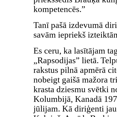
kompetencēs.”
Tanī pašā izdevumā diri
savām iepriekš izteikt
Es ceru, ka lasītājam tag
„Rapsodijas” lietā. Tel
rakstus pilnā apmērā cit
nobeigt gaišā mažora tri
krasta dziesmu svētki n
Kolumbijā, Kanadā 1972.
jūlijam. Kā diriģenti ja