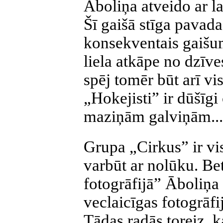
Āboliņa atveido ar l
Šī gaišā stīga pavada
konsekventais gaišum
liela atkāpe no dzīve
spēj tomēr būt arī vis
„Hokejisti” ir dūšīgi c
maziņām galviņām...
Grupa „Cirkus” ir v
varbūt ar nolūku. Be
fotogrāfijā” Āboliņa
veclaicīgas fotogrāfi
Tādas radās toreiz, k