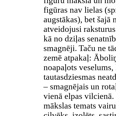
figūru māksla un mo
figūras nav lielas (sp
augstākas), bet šajā 
atveidojusi raksturu
kā no dziļas senatnīb
smagnēji. Taču ne tā
zemē atpakaļ: Āboliņ
noapaļots veselums, 
tautasdziesmas neat
– smagnējais un rotaļ
vienā elpas vilcienā.
mākslas temats vairu
cilvēks, izolēts, sast