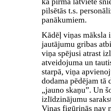
kā pirmā latviete sn
pilsētās t.s. personāl
panākumiem.
Kādēļ viņas māksla 
jautājumu gribas atb
viņa spējusi atrast 
atveidojuma un tauti
starpā, viņa apvieno
dodama pēdējam tā d
„jauno skaņu”. Un š
izlīdzinājumu sarakst
Viņas figūriņās nav n