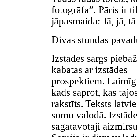
fotogrāfa”. Pāris ir ti
jāpasmaida: Jā, jā, tā
Divas stundas pavadu
Izstādes sargs piebāž
kabatas ar izstādes
prospektiem. Laimīg
kāds saprot, kas tajo
rakstīts. Teksts latvi
somu valodā. Izstād
sagatavotāji aizmirsu