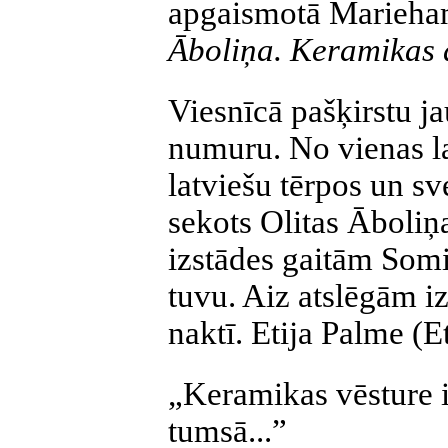
apgaismotā Marieha
Āboliņa. Keramikas 
Viesnīcā pašķirstu j
numuru. No vienas la
latviešu tērpos un sv
sekots Olitas Āboliņ
izstādes gaitām Somij
tuvu. Aiz atslēgām i
naktī. Etija Palme (E
„Keramikas vēsture i
tumsā...”