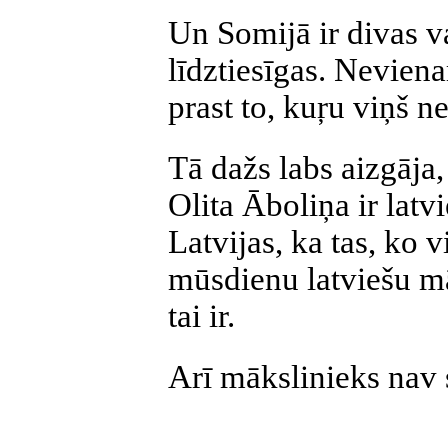
Un Somijā ir divas v
līdztiesīgas. Nevien
prast to, kuŗu viņš ne
Tā dažs labs aizgāja,
Olita Āboliņa ir latv
Latvijas, ka tas, ko v
mūsdienu latviešu mā
tai ir.
Arī mākslinieks nav 