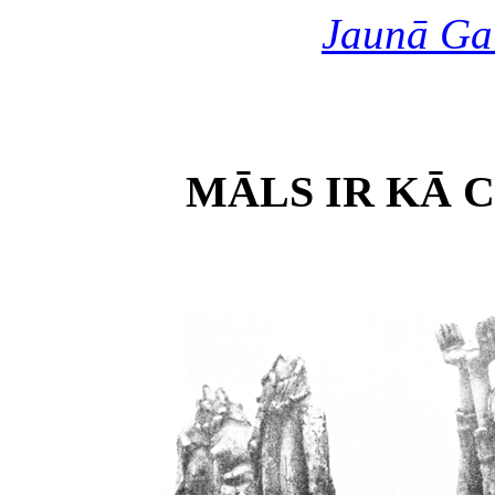
Jaunā Ga
MĀLS IR KĀ C