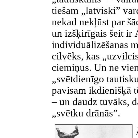
tiešām „latviski” vā
nekad nekļūst par šā
un izšķirīgais šeit ir
individuālizēšanas mā
cilvēks, kas „uzvilci
ciemiņus. Un ne vien
„svētdienīgo tautisk
pavisam ikdienišķā t
– un daudz tuvāks, d
„svētku drānās”.