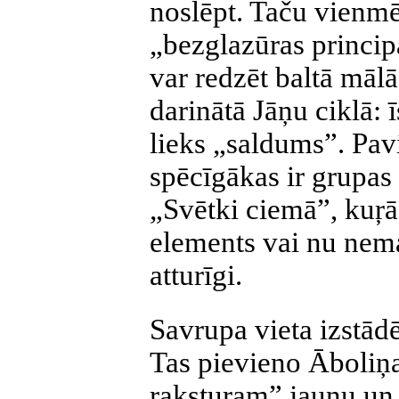
noslēpt. Taču vienmēr
„bezglazūras princip
var redzēt baltā mālā
darinātā Jāņu ciklā: 
lieks „saldums”. Pav
spēcīgākas ir grupas
„Svētki ciemā”, kuŗās
elements vai nu nemaz
atturīgi.
Savrupa vieta izstād
Tas pievieno Āboliņ
raksturam” jaunu un 