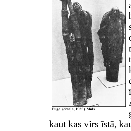
Fūga (detaļa, 1969). Māls
kaut kas virs īstā, ka