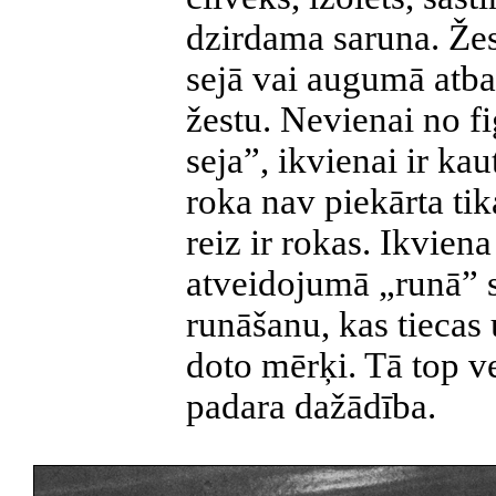
dzirdama saruna. Žes
sejā vai augumā atba
žestu. Nevienai no f
seja”, ikvienai ir ka
roka nav piekārta tik
reiz ir rokas. Ikvie
atveidojumā „runā” 
runāšanu, kas tiecas
doto mērķi. Tā top v
padara dažādība.