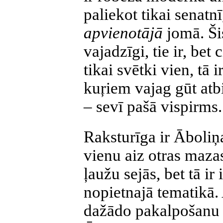
paliekot tikai senat
apvienotājā
jomā. Ši
vajadzīgi, tie ir, be
tikai svētki vien, tā 
kuŗiem vajag gūt atbi
– sevī pašā vispirms.
Raksturīga ir Āboliņ
vienu aiz otras maza
ļaužu sejās, bet tā ir
nopietnajā tematikā.
dažādo pakalpošanu 