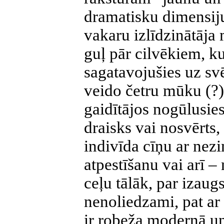
dramatisku dimensiju.
vakaru izlīdzinātāja
guļ pār cilvēkiem, ku
sagatavojušies uz sv
veido četru mūku (?) 
gaidītājos nogūlusie
draisks vai nosvērts,
indivīda cīņu ar nez
atpestīšanu vai arī –
ceļu tālāk, par izaug
nenoliedzami, pat ar
ir robeža modernā u