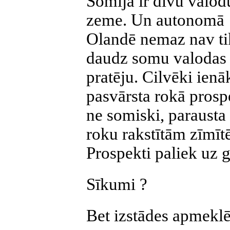
Somija ir divu valod
zeme. Un autonomā
Olandē nemaz nav ti
daudz somu valodas
pratēju. Cilvēki ienā
pasvārsta rokā prospe
ne somiski, parausta
roku rakstītām zīmī
Prospekti paliek uz 
Sīkumi ?
Bet izstādes apmeklē