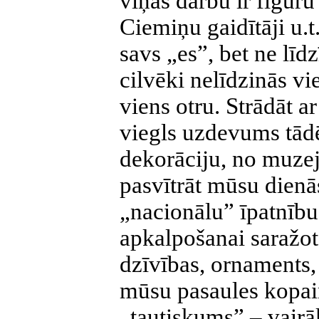
viņas darbu ir figūr
Ciemiņu gaidītāji u.t
savs „es”, bet ne līd
cilvēki nelīdzinās vi
viens otru. Strādāt a
viegls
uzdevums tādēļ
dekorāciju, no muzej
pasvītrāt mūsu dienā
„nacionālu” īpatnību
apkalpošanai saražoto
dzīvības, ornaments
mūsu pasaules kopain
„tautiskums” – vairā