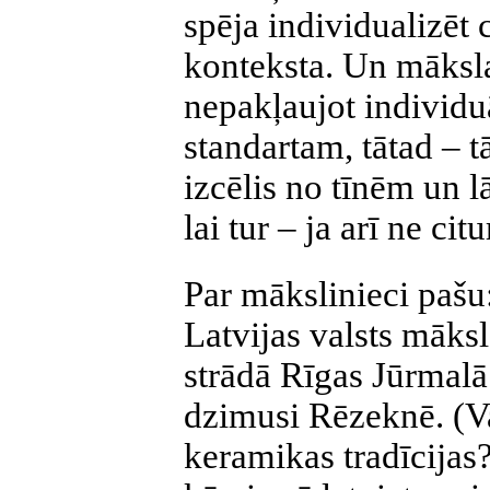
spēja individualizēt 
konteksta. Un māksl
nepakļaujot individu
standartam, tātad – tā
izcēlis no tīnēm un l
lai tur – ja arī ne cit
Par mākslinieci pašu
Latvijas valsts māks
strādā Rīgas Jūrmalā
dzimusi Rēzeknē. (V
keramikas tradīcijas