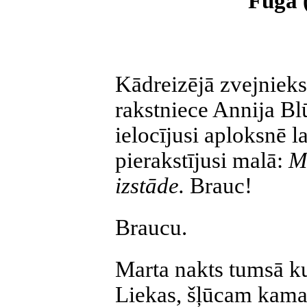
Fūga 
Kādreizējā zvejnieks
rakstniece Annija B
ielocījusi aploksnē 
pierakstījusi malā:
M
izstāde.
Brauc!
Braucu.
Marta nakts tumsā ku
Liekas, šļūcam kaman