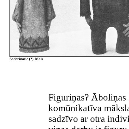
Saderinātie (?). Māls
Figūriņas? Āboliņas
komūnikatīva māksla,
sadzīvo ar otra indiv