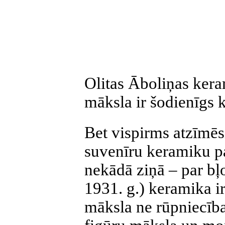
Olitas Āboliņas kera
māksla ir šodienīgs
Bet vispirms atzīmēs
suvenīru keramiku p
nekādā ziņā – par bļ
1931. g.) keramika ir
māksla ne rūpniecība.