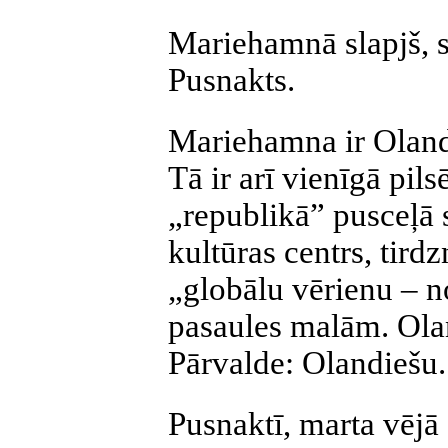
Mariehamnā slapjš, s
Pusnakts.
Mariehamna ir Olande
Tā ir arī vienīgā pil
„republikā” pusceļā 
kultūras centrs, tirdz
„globālu vērienu – n
pasaules malām. Ola
Pārvalde: Olandiešu
Pusnaktī, marta vējā