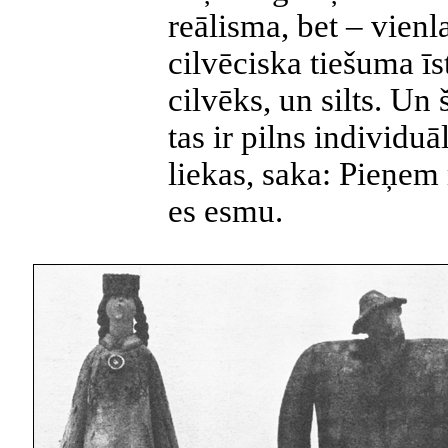
reālisma, bet – vienl
cilvēciska tiešuma īs
cilvēks, un silts. Un
tas ir pilns individuā
liekas, saka: Pieņem 
es esmu.