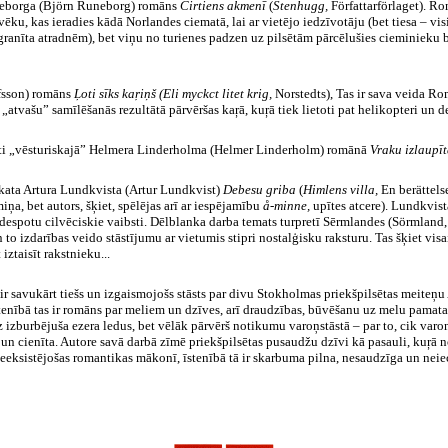
eborga
(
Björn
Runeborg
) romāns
Cirtiens akmenī
(
Stenhugg
,
Författarförlaget
). R
vēku, kas ieradies kādā
Norlandes
ciematā, lai ar vietējo iedzīvotāju (bet tiesa – vi
granīta atradnēm), bet viņu no turienes padzen uz pilsētām pārcēlušies
cieminieku
b
fsson
) romāns
Ļoti sīks
kaŗiņš
(
Eli
myckct
litet
krig
,
Norstedts
), Tas ir sava veida
Ro
 „atvašu” samīlēšanās rezultātā pārvēršas
kaŗā
,
kuŗā
tiek lietoti pat helikopteri un
ti „vēsturiskajā”
Helmera
Linderholma
(
Helmer
Linderholm
) romānā
Vraku izlaupī
kata Artura
Lundkvista
(Artur
Lundkvist
)
Debesu griba
(
Himlens
villa,
En
berättels
iņa, bet autors, šķiet, spēlējas arī ar iespējamību
å-
minne
,
upītes atcere).
Lundkvist
despotu cilvēciskie vaibsti.
Dēlblanka
darba temats turpretī
Sērmlandes
(
Sörmland
un to izdarības veido stāstījumu ar vietumis stipri nostalģisku raksturu. Tas šķiet vis
ztaisīt rakstnieku...
 ir savukārt tiešs un izgaismojošs stāsts par divu Stokholmas priekšpilsētas meiteņu
 īstenībā tas ir romāns par meliem un dzīves, arī draudzības, būvēšanu uz melu pama
 izburbējuša ezera ledus, bet vēlāk pārvērš notikumu
varoņstāstā
– par to, cik varo
 un cienīta. Autore savā darbā zīmē priekšpilsētas pusaudžu dzīvi kā pasauli,
kuŗā
n
neeksistējošas romantikas mākonī, īstenībā tā ir skarbuma pilna, nesaudzīga un neie