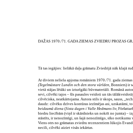
DAŽAS 1970./71. GADA ZIEMAS
ZVIEDRU PROZAS G
Tā tas iegājies: lielākā daļa grāmatu Zviedrijā nāk klajā r
Ar diviem neliela apjoma romāniem 1970./71. gada ziemas p
(Tegelmästare Lundin och
den
stora
världen
,
Bonniers
) ir
vietā stājas lētāki un izturīgāki būvmateriāli. Romānā auto
sevi, cilvēki tajos – šīs pasaules veidoti un tās
tālākveidotā
cilvēciska, neatkārtojama. Autora stils ir skops, sauss, „
tech
daudz: cilvēku dzīves kontūras iezīmējas asi, uzskatāmi, to
beidzamā diena
(
Sista
dagen
i Valle
Hedmans
liv
,
Författar
biedru liecībām (viņš ir skārdnieks un nokrīt no jumta) – i
stāstīts, ir nenozīmīgi, un šajā nenozīmīgo, sīko notikumu
Viens otrs no grāmatas zviedru recenzentiem lūkojis
Evand
necili, cilvēki aiziet visās iekārtas.