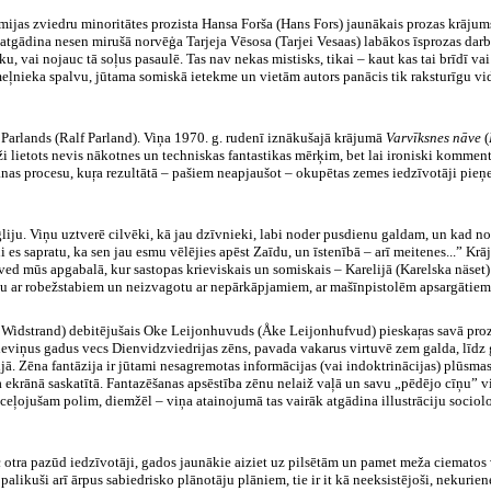
omijas zviedru minoritātes
prozista
Hansa Forša (Hans
Fors
) jaunākais prozas krājum
– atgādina nesen mirušā norvēģa
Tarjeja
Vēsosa
(
Tarjei
Vesaas
) labākos
īsprozas
darb
ēku, vai nojauc tā soļus pasaulē. Tas nav nekas mistisks, tikai – kaut kas tai brīdī 
meļnieka spalvu, jūtama
somiskā
ietekme un vietām autors panācis tik raksturīgu vi
s
Parlands
(Ralf
Parland
). Viņa 1970. g. rudenī iznākušajā krājumā
Varvīksnes
nāve
(
eži lietots nevis nākotnes un
techniskas
fantastikas mērķim, bet lai ironiski
komment
anas procesu,
kuŗa
rezultātā – pašiem neapjaušot – okupētas zemes iedzīvotāji pie
iju. Viņu uztverē cilvēki, kā jau dzīvnieki, labi noder pusdienu galdam, un kad nov
i es sapratu, ka sen jau esmu vēlējies apēst
Zaīdu
, un īstenībā – arī meitenes...” Kr
zved mūs apgabalā, kur sastopas krieviskais un
somiskais
–
Karelijā
(
Karelska
näset
ītu ar robežstabiem un neizvagotu ar nepārkāpjamiem, ar mašīnpistolēm apsargātie
&
Widstrand
)
debitējušais
Oke
Leijonhuvuds
(
Åke
Leijonhufvud
)
pieskaŗas
savā proz
 deviņus gadus vecs
Dienvidzviedrijas
zēns, pavada vakarus virtuvē zem galda, līdz 
ijā. Zēna fantāzija ir jūtami nesagremotas informācijas (vai indoktrinācijas) plūsmas p
ra ekrānā saskatītā. Fantazēšanas apsēstība zēnu nelaiž vaļā un savu „pēdējo cīņu” vi
ieceļojušam polim, diemžēl – viņa atainojumā tas vairāk atgādina
illustrāciju
sociolo
c otra pazūd iedzīvotāji, gados jaunākie aiziet uz pilsētām un pamet meža ciematos v
palikuši arī ārpus sabiedrisko plānotāju plāniem, tie ir it kā neeksistējoši, nekurie