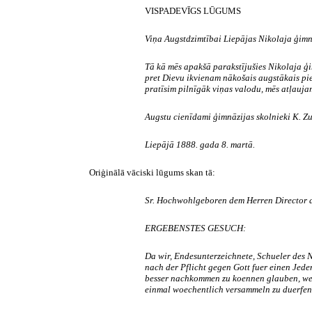
VISPADEVĪGS LŪGUMS
Viņa Augstdzimtībai Liepājas Nikolaja ģim
Tā kā mēs apakšā parakstījušies Nikolaja ģim
pret Dievu ikvienam nākošais augstākais pien
pratīsim pilnīgāk viņas valodu, mēs atļaujami
Augstu cienīdami ģimnāzijas skolnieki K. Zum
Liepājā 1888. gada 8. martā.
Oriģinālā vāciski lūgums skan tā:
Sr. Hochwohlgeboren dem Herren Director 
ERGEBENSTES GESUCH:
Da
wir
,
Endesunterzeichnete
,
Schueler
des
N
nach
der
Pflicht
gegen
Gott
fuer
einen
Jede
besser
nachkommen
zu
koennen
glauben
,
w
einmal
woechentlich
versammeln
zu
duerfen