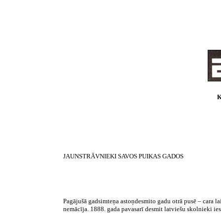
K
JAUNSTRĀVNIEKI SAVOS PUIKAS GADOS
Pagājušā gadsimteņa astoņdesmito gadu otrā pusē – cara lai
nemācīja. 1888. gada pavasarī desmit latviešu skolnieki ie