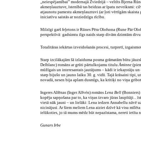
„neiespējamībai” modernajā Zviedrijā – veltīts
Bjerna
Rūn
akmeņlauztuve, īstenībā tas beidzas ar
īpatu
neveiksmi: cil
atjaunotu pamestu akmeņlauztuvi (ar ļoti vērtīgām skaista 
iniciatīvu saistās ar noziedzīgu rīcību.
Milzīgi garš feļetons ir
Rūnes
Pēra
Olofsona
(
Rune
Pär
Olo
perspektīvā: gadsimtu ilgs naids starp divām dzimtām divu
Totalitāras iekārtas izveidošanās procesi, turpretī, izgaismo
Starp izcilākajām šā izlaiduma posma grāmatām būtu jāuzs
Delblanc
) romāns ar grūti pārtulkojamu titulu
Åminne
(piem
mūžīgais un interesantais jautājums – kādi ir
iekaŗotāju
un 
starp bijušo un jauno laiku 30. g. vidū. Tajā krāsaini tipi, 
novadā, nesen bija aplam dusmīgs, ka kritiķi no viņa gribot i
Ingeres
Alfēnas
(
Inger
Alfvén
) romāns
Lena
Bell
(
Bonniers
)
kopēja sapņošana par to, ka viņas izvaro jūras laupītāji...
vietā nāk jauni – un lielāki:
Lena
iedzen
Annabellu
nāvē uz
nicinājusi. Ar šiem meliem
Lena
aiziet dzīvē kā visu mīlēta
ielūkoties, jo tā mums mēdz būt nepazīstama, nereti ietīta 
Gunars
Irbe