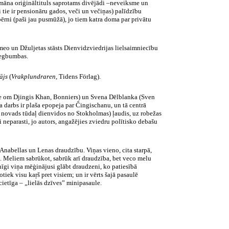
omāna
oriģināltituls
saprotams divējādi –neveiksme un
si tie ir pensionāru gados, veči un večiņas) palīdzību
ērni (paši jau pusmūžā), jo tiem katra doma par privātu
meo
un
Džuljetas stāsts
Dienvidzviedrijas
lielsaimniecību
 degbumbas.
tājs
(
Vrakplundraren
,
Tidens
Förlag
).
e
om
Djingis
Khan
,
Bonniers
) un Svena
Dēlblanka
(Sven
a
darbs ir plaša epopeja par
Čingischanu
, un tā centrā
, novads tūdaļ dienvidos no Stokholmas) ļaudis, uz robežas
ai neparasti, jo autors, angažējies zviedru
polītisko
debašu
Anabellas
un
Lenas
draudzību. Viņas vieno, cita starpā,
ta. Meliem sabrūkot, sabrūk arī draudzība, bet veco melu
nīgi viņa mēģinājusi glābt draudzeni, ko patiesībā
otiek visu
kaŗš
pret visiem; un ir vērts šajā pasaulē
cietīga – „lielās dzīves”
minipasaule
.