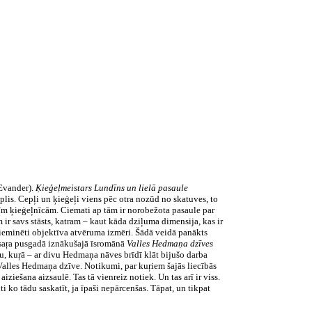
 Evander).
Ķieģeļmeistars Lundīns un lielā pasaule
lis. Cepļi un ķieģeļi viens pēc otra nozūd no skatuves, to
 šīm ķieģeļnīcām. Ciemati ap tām ir norobežota pasaule par
 ir savs stāsts, katram – kaut kāda dziļuma dimensija, kas ir
 pieminēti objektīva atvēruma izmēri. Šādā veidā panākts
saŗa
pusgadā iznākušajā
īsromānā
Valles
Hedmaņa
dzīves
lu,
kuŗā
– ar divu
Hedmaņa
nāves brīdī klāt bijušo darba
Valles
Hedmaņa
dzīve. Notikumi, par
kuŗiem
šajās liecībās
aiziešana aizsaulē. Tas tā vienreiz notiek. Un tas arī ir viss.
ti ko tādu saskatīt, ja īpaši nepārcenšas. Tāpat, un tikpat