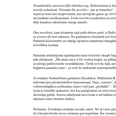
Nesadzirdēto sauciens
(
De
ohördas
rop
,
Söderströms
) ir S
noveļu nokalumi. Vietumis šīs noveles – pat ar tematiku! 
iejaucas kaut kas
neaptveŗams
, kas savirpuļo gaisu ap cilv
racionālam iztulkojumam. Forša noveles uzrakstītas ar zie
dēļu kaudzes sakritušais sniegs smaržo.
Otrs novelists, kam dzimtene tajā pašā debess pusē, ir Ralf
ar
science-fiction
raksturu. Šis paņēmiens literatūrā ļoti bi
Parlands
koncentrēti un trāpīgi apraksta smadzeņu mazgāš
uzvedības normas.
Parlanda
atstāstījumā izplatījuma tauta
helioloti
okupē Angl
nāk atklājums: „Pār mani nāca it kā violeta migla, un pēkšņ
ar pilnīgi pārliecinošu nostrādājumu. Trešā noveļu daļa ai
bagātina pasaules ainu – ja vien šo saskarsmi nepiespraud
Ar romānu
Vaskadrānas galdauts
(
Vaxduken
,
Wahlström
informācijas
pārsātinātības
fainomenam
. Viņa „varonis”,
visbriesmīgākos notikumus,
kuŗos
viņš pats „piedalās” – Īr
iznācis īstenībā saskarties, bet kas patapinātas no televizo
skolotāja galda. Autora stāstījumā sava loma ir arī kādam 
rakstura lomu literāros darbos.
Norlande
, Zviedrijas ziemeļu novads, mirst. No tā viens pē
tā it kā pārvērtuši savus ciematus par kapsētām. Šie ciemati 