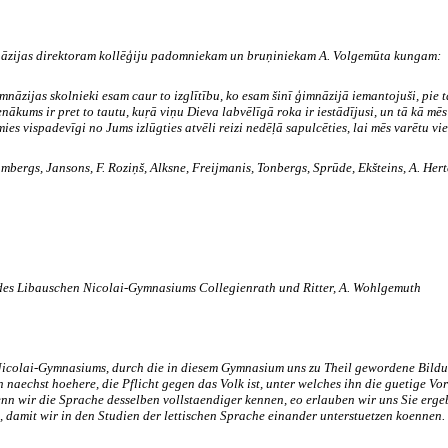
nāzijas direktoram kollēģiju padomniekam un bruņiniekam
A.
Volgemūta kungam:
nāzijas skolnieki esam caur to izglītību, ko esam šinī ģimnāzijā iemantojuši, pie 
ākums ir pret to tautu, kuŗā viņu Dieva labvēlīgā roka ir iestādījusi, un tā kā mēs
es vispadevīgi no Jums izlūgties atvēli reizi nedēļā sapulcēties, lai mēs varētu vie
bergs, Jansons, F. Roziņš, Alksne, Freijmanis, Tonbergs, Sprūde, Ekšteins, A. Hert
des
Libauschen
Nicolai-Gymnasiums
Collegienrath
und
Ritter
, A.
Wohlgemuth
icolai-Gymnasiums,
durch
die
in
diesem
Gymnasium
uns
zu
Theil
gewordene
Bild
n
naechst
hoehere
,
die
Pflicht
gegen
das
Volk
ist
,
unter
welches
ihn
die
guetige
Vo
enn
wir
die
Sprache
desselben
vollstaendiger
kennen
,
eo
erlauben
wir
uns
Sie
erge
,
damit
wir
in
den
Studien
der
lettischen
Sprache
einander
unterstuetzen
koennen
.