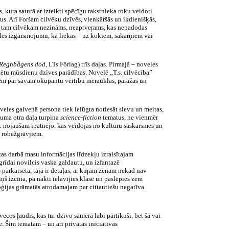
s,
kuŗa
saturā ar izteikti spēcīgu rakstnieka roku veidoti
us. Arī Foršam cilvēku dzīvēs, vienkāršās un ikdienišķās,
vai tam cilvēkam nezināms,
neaptveŗams
, kas nepadodas
des izgaismojumu, ka liekas – uz kokiem, sakārņiem vai
Regnbågens
död
,
LTs
Förlag
) trīs daļas. Pirmajā – noveles
ētu
mūsdienu dzīves parādības. Novelē „T.s. cilvēcība”
ņem par savām okupantu vērtību mērauklas, paražas un
eles galvenā persona tiek ielūgta notiesāt sievu un meitas,
ājuma otra daļa turpina
science-fiction
tematus, ne vienmēr
): nojaušam īpatnējo, kas veidojas no kultūru saskarsmes un
m robežgrāvjiem.
as darbā masu informācijas līdzekļu izraisītajam
grīdai novilcis vaska galdautu, un izfantazē
ārkarsēta, tajā ir detaļas, ar
kuŗām
zēnam nekad nav
ņš izcīna, pa nakti ielavījies klasē un paslēpies zem
ģijas grāmatās atrodamajam par cittautiešu negatīva
ecos ļaudis, kas tur dzīvo samērā labi pārtikuši, bet šā vai
ne. Šim tematam – un arī privātās iniciatīvas