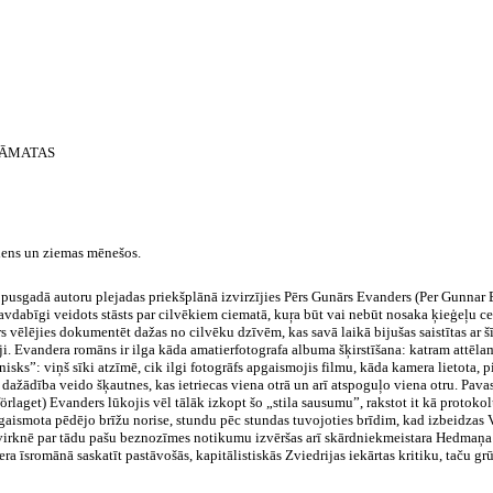
RĀMATAS
udens un ziemas mēnešos.
usgadā autoru plejadas priekšplānā izvirzījies Pērs Gunārs Evanders (Per Gunnar
 savdabīgi veidots stāsts par cilvēkiem ciematā,
kuŗa
būt vai nebūt nosaka ķieģeļu cep
rs vēlējies dokumentēt dažas no cilvēku dzīvēm, kas savā laikā bijušas saistītas ar
ji
.
Evandera
romāns ir ilga kāda
amatierfotografa
albuma šķirstīšana: katram attēlam
nisks
”: viņš sīki atzīmē, cik ilgi fotogrāfs apgaismojis filmu, kāda kamera lietota,
 dažādība veido šķautnes, kas ietriecas viena otrā un arī atspoguļo viena otru.
Pava
förlaget
)
Evanders
lūkojis vēl tālāk izkopt šo „stila sausumu”, rakstot it kā protoko
zgaismota pēdējo brīžu norise, stundu pēc stundas tuvojoties brīdim, kad izbeidzas 
 virknē par tādu pašu
beznozīmes
notikumu izvēršas arī
skārdniekmeistara
Hedmaņa
era
īsromānā
saskatīt pastāvošās, kapitālistiskās Zviedrijas iekārtas kritiku, taču grū