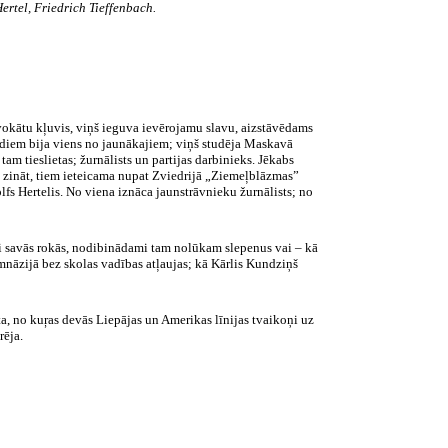
ertel
,
Friedrich
Tieffenbach
.
okātu kļuvis, viņš ieguva ievērojamu slavu, aizstāvēdams
gadiem bija viens no jaunākajiem; viņš studēja Maskavā
am tieslietas; žurnālists un partijas darbinieks. Jēkabs
āk zināt, tiem ieteicama nupat Zviedrijā „Ziemeļblāzmas”
lfs Hertelis. No viena iznāca jaunstrāvnieku žurnālists; no
aši savās rokās, nodibinādami tam nolūkam slepenus vai – kā
mnāzijā bez skolas vadības atļaujas; kā Kārlis Kundziņš
ta, no kuŗas devās Liepājas un Amerikas līnijas tvaikoņi uz
rēja.