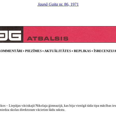
Jaunā Gaita
nr. 86, 1971
OMMENTĀRI • PIEZĪMES • AKTUĀLITĀTES • REPLIKAS • ĪSRECENZIJ
kos – Liepājas vāciskajā Nikolaja ģimnazijā, kas bija vienīgā tāda tipa mācības ie
sniedza skolas direktoram vācietim šādu rakstu.