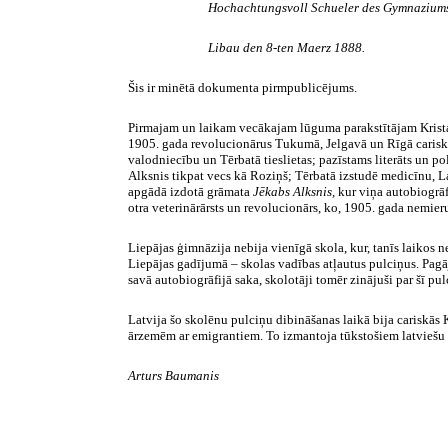
Hochachtungsvoll
Schueler
des
Gymnazium
Libau
den
8-ten
Maerz
1888.
Šis ir minētā dokumenta pirmpublicējums.
Pirmajam un laikam vecākajam lūguma parakstītājam Krista
1905. gada revolucionārus Tukumā, Jelgavā un Rīgā cariskās
valodniecību un Tērbatā tieslietas; pazīstams literāts un po
Alksnis tikpat vecs kā Roziņš; Tērbatā izstudē medicīnu,
L
apgādā izdotā grāmata
Jēkabs Alksnis,
kur viņa autobiogrāf
otra veterinārārsts un revolucionārs, ko, 1905. gada nemier
Liepājas ģimnāzija nebija vienīgā skola, kur, tanīs laikos
Liepājas gadījumā – skolas vadības atļautus pulciņus. Pagā
savā autobiogrāfijā saka, skolotāji tomēr zinājuši par šī pu
Latvija šo skolēnu pulciņu dibināšanas laikā bija cariskās 
ārzemēm ar emigrantiem. To izmantoja tūkstošiem latviešu 
Arturs Baumanis