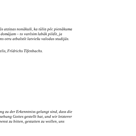
tās atziņas nonākuši, ka tūliņ pēc pienākuma
 domājam – to varēsim labāk pildīt, ja
ns otru atbalstīt latviešu valodas studijās.
elis, Frīdrichs Tīfenbachs.
ung
zu
der
Erkenntniss
gelangt
sind
,
dass
die
rsehung
Gottes
gestellt
hat
,
und
wir
letzterer
benst
zu
bitten
,
gestatten
zu
wollen
,
uns