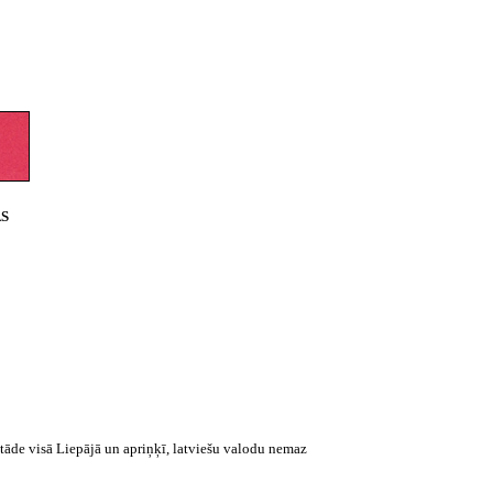
AS
stāde visā Liepājā un apriņķī, latviešu valodu nemaz