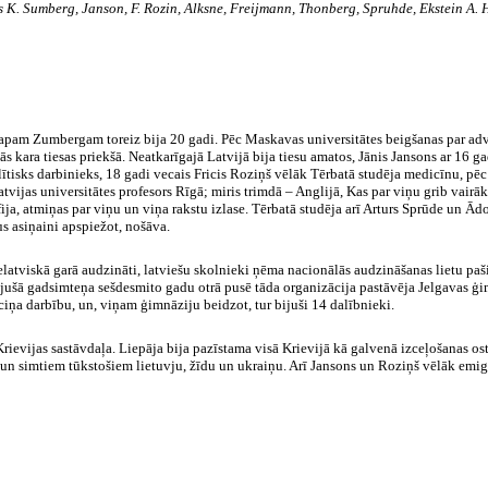
s
K.
Sumberg
, Janson, F.
Rozin
,
Alksne
,
Freijmann
,
Thonberg
,
Spruhde
,
Ekstein
A.
H
pam Zumbergam toreiz bija 20 gadi. Pēc Maskavas universitātes beigšanas par adv
 kara tiesas priekšā. Neatkarīgajā Latvijā bija tiesu amatos, Jānis Jansons ar 16 
lītisks darbinieks, 18 gadi vecais Fricis Roziņš vēlāk Tērbatā studēja medicīnu, pēc t
atvijas universitātes
profesors Rīgā; miris trimdā – Anglijā, Kas par viņu grib vair
ija, atmiņas par viņu un viņa rakstu izlase. Tērbatā studēja arī Arturs Sprūde un Ādo
us asiņaini apspiežot, nošāva.
 nelatviskā garā audzināti, latviešu skolnieki ņēma nacionālās audzināšanas lietu p
jušā gadsimteņa sešdesmito gadu otrā pusē tāda organizācija pastāvēja Jelgavas ģi
lciņa darbību, un, viņam ģimnāziju beidzot, tur bijuši 14 dalībnieki.
Krievijas sastāvdaļa. Liepāja bija pazīstama visā Krievijā kā galvenā izceļošanas os
un simtiem tūkstošiem lietuvju, žīdu un ukraiņu. Arī Jansons un Roziņš vēlāk emig