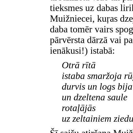
tieksmes uz dabas liri
Muižniecei, kuŗas dze
daba tomēr vairs spogu
pārvērsta dārzā vai pa
ienākusi!) istabā:
Otrā rītā
istaba smaržoja rū
durvis un logs bija
un dzeltena saule
rotaļājās
uz zeltainiem zied