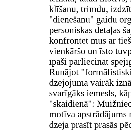
klīšanu, trimdu, izdzīt
"dienēšanu" gaidu org
personiskas detaļas ša
konfrontēt mūs ar tie
vienkāršo un īsto tuv
īpaši pārliecināt spē
Runājot "formālistiski
dzejojuma vairāk iznāk
svarīgāks iemesls, kāp
"skaidienā": Muižniec
motīva apstrādājums n
dzeja prasīt prasās pēc