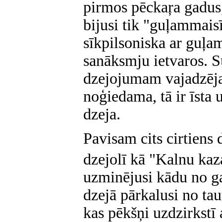
pirmos pēckaŗa gadus
bijusi tik "guļammais
sīkpilsoniska ar guļa
sanāksmju ietvaros. S
dzejojumam vajadzēja 
noģiedama, tā ir īsta 
dzeja.
Pavisam cits cirtiens 
dzejolī kā "Kalnu kaz
uzminējusi kādu no g
dzejā pārkalusi no ta
kas pēkšņi uzdzirkstī 