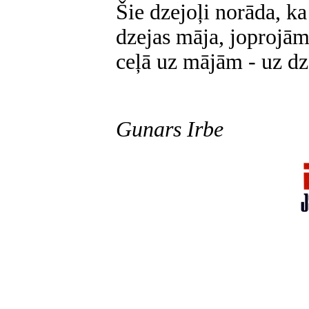
Šie dzejoļi norāda, k
dzejas māja, joprojām
ceļā uz mājām - uz dz
Gunars Irbe