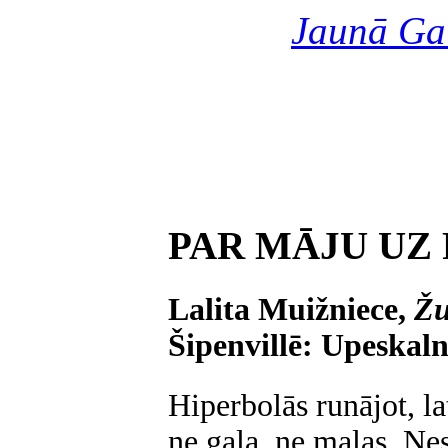
Jaunā Ga
PAR MĀJU UZ
Lalita Muižniece,
Žu
Šipenvillē: Upeskalns
Hiperbolās runājot, la
ne gala, ne malas, Ne