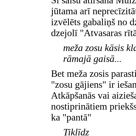
Šī saišu atiršana Muiž
jūtama arī neprecīzitā
izvēlēts gabaliņš no d
dzejolī "Atvasaras rī
meža zosu kāsis kl
rāmajā gaisā...
Bet meža zosis parast
"zosu gājiens" ir ieša
Atkāpšanās vai aizieš
nostiprinātiem priekš
ka "pantā"
Tiklīdz