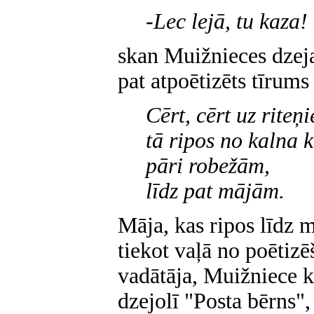
-Lec lejā, tu kaza!
skan Muižnieces dzeja
pat atpoētizēts tīrums 
Cērt, cērt uz rite
tā ripos no kalna 
pāri robežām,
līdz pat mājām.
Māja, kas ripos līdz 
tiekot vaļā no poētizē
vadātāja, Muižniece k
dzejolī "Posta bērns",