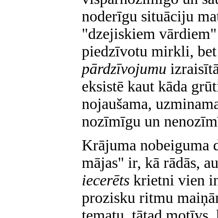
noderīgu situāciju mat
"dzejiskiem vārdiem" 
piedzīvotu mirkli, be
pārdzīvojumu
izraisīt
eksistē kaut kāda grū
nojaušama, uzminama 
nozīmīgu un nenozīm
Krājuma nobeiguma d
mājas" ir, kā rādās, a
iecerēts
krietni vien i
prozisku ritmu maiņā
tematu, tātad motīvs,