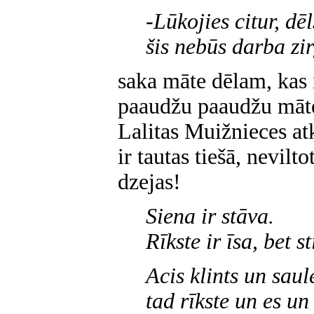
-Lūkojies citur, dēl
šis nebūs darba zi
saka māte dēlam, kas i
paaudžu paaudžu māte
Lalitas Muižnieces atk
ir tautas tiešā, nevilt
dzejas!
Siena ir stāva.
Rīkste ir īsa, bet s
Acis klints un saul
tad rīkste un es un