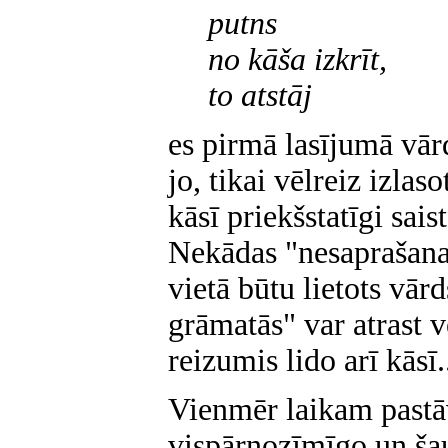
putns
no kāša izkrīt,
to atstāj
es pirmā lasījumā vā
jo, tikai vēlreiz izlas
kāsī priekšstatīgi sais
Nekādas "nesaprašana
vietā būtu lietots vār
grāmatās" var atrast v
reizumis lido arī kāsī.
Vienmēr laikam pastā
vispārnozīmīgo un šau