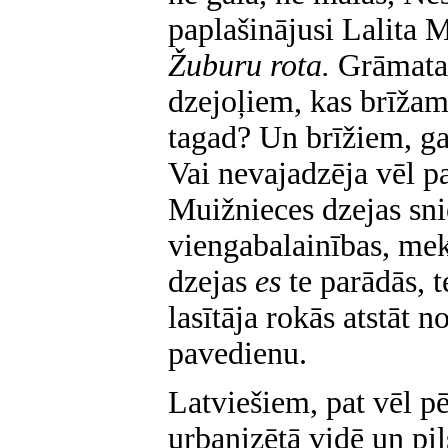
paplašinājusi Lalita 
Žuburu rota.
Grāmata 
dzejoļiem, kas brīžam
tagad? Un brīžiem, g
Vai nevajadzēja vēl p
Muižnieces dzejas sn
viengabalainības, mek
dzejas
es
te parādās, 
lasītāja rokās atstāt n
pavedienu.
Latviešiem, pat vēl p
urbanizētā vidē un pil