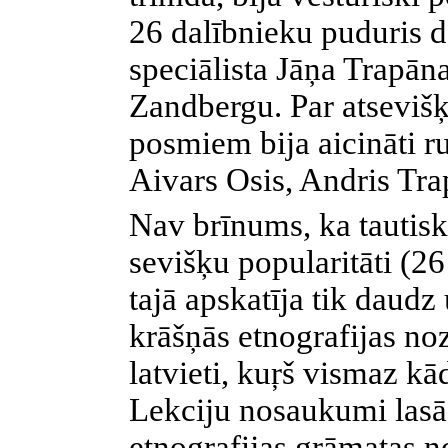
26 dalībnieku puduris d
speciālista Jāņa Trapān
Zandbergu. Par atsevišķ
posmiem bija aicināti ru
Aivars Osis, Andris Tra
Nav brīnums, ka tautis
sevišķu popularitāti (26 
tajā apskatīja tik daud
krāšņās etnografijas noz
latvieti, kuŗš vismaz kā
Lekciju nosaukumi las
etnografijas grāmatas no