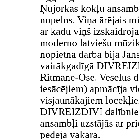
Ņujorkas kokļu ansambļ
nopelns. Viņa ārējais m
ar kādu viņš izskaidroj
moderno latviešu mūzik
nopietna darbā bija Jan
vairākgadīgā DIVREIZD
Ritmane-Ose. Veselus d
iesācējiem) apmācīja vi
visjaunākajiem locekļie
DIVREIZDIVI dalībniek
ansambļi uzstājās ar p
pēdējā vakarā.