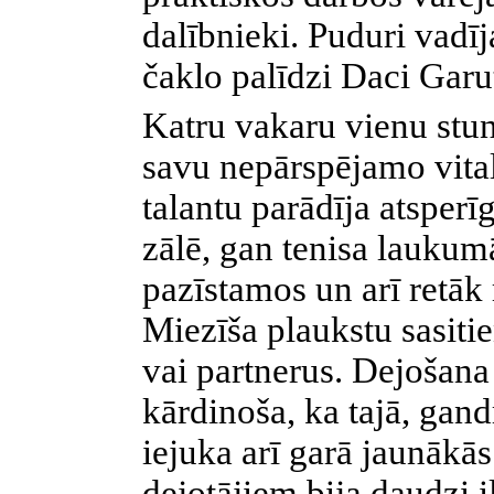
dalībnieki. Puduri vadī
čaklo palīdzi Daci Garu
Katru vakaru vienu stun
savu nepārspējamo vital
talantu parādīja atsperīg
zālē, gan tenisa laukum
pazīstamos un arī retāk 
Miezīša plaukstu sasit
vai partnerus. Dejošana 
kārdinoša, ka tajā, gan
iejuka arī garā jaunākās 
dejotājiem bija daudzi 