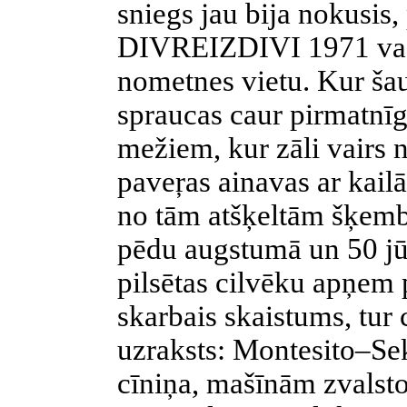
sniegs jau bija nokusis,
DIVREIZDIVI 1971 vadī
nometnes vietu. Kur šau
spraucas caur pirmatnī
mežiem, kur zāli vairs 
paveŗas ainavas ar kail
no tām atšķeltām šķem
pēdu
augstumā un
50 j
pilsētas cilvēku apņem 
skarbais skaistums, tur
uzraksts: Montesito–Se
cīniņa, mašīnām zvalsto