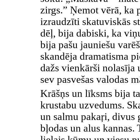
zirgs.” Ņemot vērā, ka p
izraudzīti skatuviskās s
dēļ, bija dabiski, ka vi
bija pašu jauniešu varē
skandēja dramatisma pie
dažs vienkārši nolasīja 
sev pasvešas valodas m
Krāšņs un līksms bija 
krustabu uzvedums. Skat
un salmu pakaŗi, divus 
bļodas un alus kannas. 
lielais kūmu un viesu p