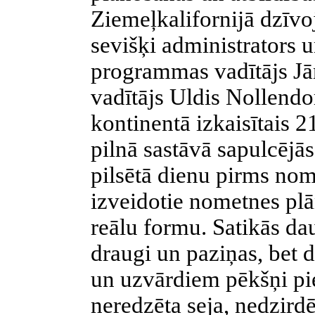
Ziemeļkalifornijā dzīvoj
sevišķi administrators u
programmas vadītājs Jā
vadītājs Uldis Nollendo
kontinentā izkaisītais 2
pilnā sastāvā sapulcējā
pilsētā dienu pirms nom
izveidotie nometnes pl
reālu formu. Satikās dau
draugi un paziņas, bet
un uzvārdiem pēkšņi pi
neredzēta seja, nedzirdē