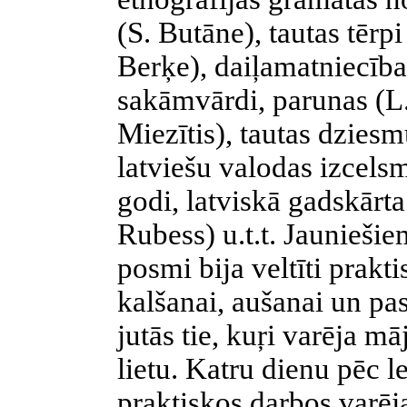
(S. Butāne), tautas tērp
Berķe), daiļamatniecība
sakāmvārdi, parunas (L.
Miezītis), tautas dzies
latviešu valodas izcelsm
godi, latviskā gadskārta
Rubess) u.t.t. Jaunieši
posmi bija veltīti prakt
kalšanai, aušanai un pa
jutās tie, kuŗi varēja mā
lietu. Katru dienu pēc 
praktiskos darbos varēja