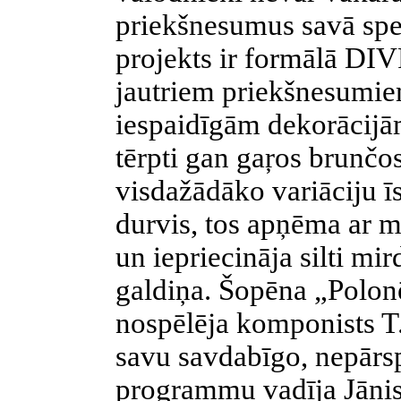
priekšnesumus savā spec
projekts ir formālā DI
jautriem priekšnesumi
iespaidīgām dekorācijām
tērpti gan gaŗos brunčos
visdažādāko variāciju īs
durvis, tos apņēma ar m
un iepriecināja silti mi
galdiņa. Šopēna „Polonē
nospēlēja komponists T
savu savdabīgo, nepārs
programmu vadīja Jāni