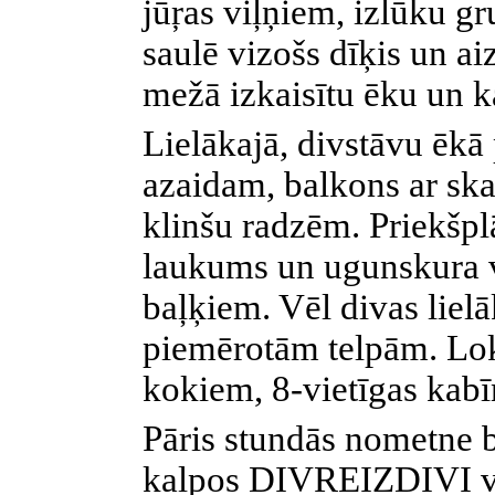
jūŗas viļņiem, izlūku gr
saulē vizošs dīķis un a
mežā izkaisītu ēku un ka
Lielākajā, divstāvu ēkā
azaidam, balkons ar ska
klinšu radzēm. Priekšpl
laukums un ugunskura v
baļķiem. Vēl divas lielā
piemērotām telpām. Lok
kokiem, 8-vietīgas kabī
Pāris stundās nometne bi
kalpos DIVREIZDIVI 