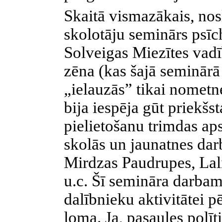
Skaitā vismazākais, nos
skolotāju seminārs psīch
Solveigas Miezītes vad
zēna (kas šajā seminārā 
„ielauzās” tikai nometn
bija iespēja gūt priekšs
pielietošanu trimdas ap
skolās un jaunatnes dar
Mirdzas Paudrupes, Lal
u.c. Šī semināra darb
dalībnieku aktivitātei p
loma. Ja, pasaules polī