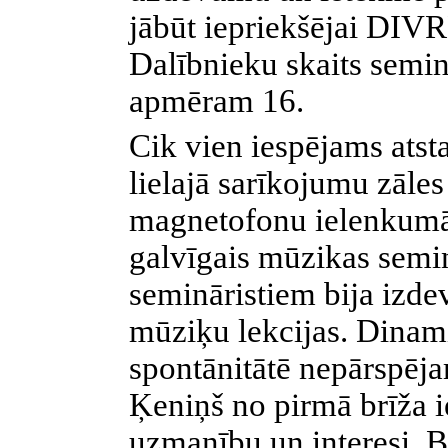
jābūt iepriekšējai DIV
Dalībnieku skaits semin
apmēram 16.
Cik vien iespējams atst
lielajā sarīkojumu zāles
magnetofonu ielenkumā,
galvīgais mūzikas semin
semināristiem bija izdev
mūziķu lekcijas. Dinam
spontānitātē nepārspēja
Ķeniņš no pirmā brīža i
uzmanību un interesi. Bi