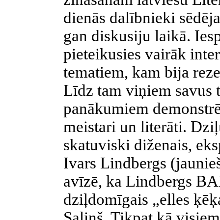
dienās dalībnieki sēdēja 
gan diskusiju laikā. Ies
pieteikusies vairāk int
tematiem, kam bija reze
Līdz tam viņiem savus t
panākumiem demonstrēj
meistari un literāti. Dzi
skatuviski diženais, eks
Ivars Lindbergs (jaunie
avīzē, ka Lindbergs BAI
dziļdomīgais „elles ķēķ
Saliņš. Tikpat kā visiem