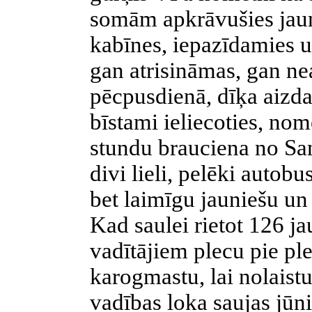
somām apkrāvušies jaun
kabīnes, iepazīdamies u
gan atrisināmas, gan ne
pēcpusdienā, dīķa aizd
bīstami ieliecoties, nom
stundu brauciena no San
divi lieli, pelēki autobu
bet laimīgu jauniešu un 
Kad saulei rietot 126 ja
vadītājiem plecu pie ple
karogmastu, lai nolaist
vadības loka saujas jūni