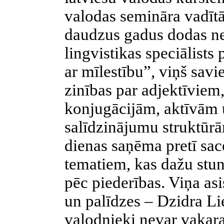
valodas semināra vadītā
daudzus gadus dodas ne
lingvistikas speciālists 
ar mīlestību”, viņš sav
zinības par adjektīviem
konjugācijām, aktīvām 
salīdzinājumu struktūrā
dienas saņēma pretī sac
tematiem, kas dažu stund
pēc piederības. Viņa as
un palīdzes – Dzidra L
valodnieki nevar vaka