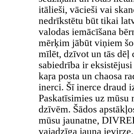
itālieši, vācieši vai sk
nedrīkstētu būt tikai la
valodas iemācīšana bēr
mērķim jābūt viņiem šo
mīlēt, dzīvot un tās dēļ
sabiedrība ir eksistējusi
kaŗa posta un chaosa rad
inerci. Šī inerce draud i
Paskatīsimies uz mūsu 
dzīvēm. Šādos apstākļos
mūsu jaunatne, DIVREI
vajadzīga jauna ievirze