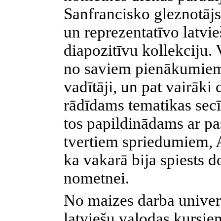
Sanfrancisko gleznotāj
un reprezentatīvo latvie
diapozitīvu kollekciju. 
no saviem pienākumiem 
vadītāji, un pat vairāki 
rādīdams tematikas secī
tos papildinādams ar p
tvertiem spriedumiem, Au
ka vakarā bija spiests do
nometnei.
No maizes darba univer
latviešu valodas kursi