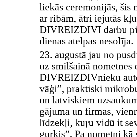
liekās ceremonijās, ši
ar ribām, ātri iejutās k
DIVREIZDIVI darbu pi
dienas atelpas nesolīja.
23. augustā jau no pusd
uz smilšainā nometnes c
DIVREIZDIVnieku auto, 
vāģi”, praktiski mikrob
un latviskiem uzsaukum
gājuma un firmas, vienr
līdzekļi, kuŗu vidū it se
gurķis”. Pa nometni kā