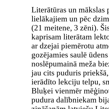
Literātūras un mākslas 
lielākajiem un pēc dz
(21 meitene, 3 zēni). Š
kaprisam literātam lek
ar dzejai piemērotu atm
gozējamies saulē ūdens 
noslēpumainā meža biezo
jau cits puduris priekš
ierādīto lekciju telpu, 
Bluķei vienmēr mēģinot
pudura dalībniekam
bij
zināšanām latviešu Lite