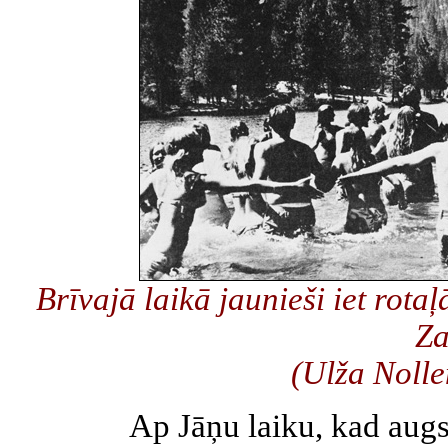
Brīvajā laikā jaunieši iet rota
Za
(Ulža Noll
Ap Jāņu laiku, kad augs