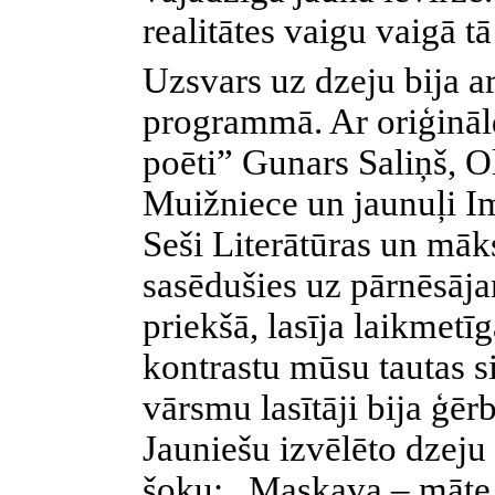
realitātes vaigu vaigā tā
Uzsvars uz dzeju bija ar
programmā. Ar oriģināld
poēti”
Gunars Saliņš, Ol
Muižniece un jaunuļi Im
Seši Literātūras un māk
sasēdušies uz pārnēsāj
priekšā, lasīja laikmetīg
kontrastu mūsu tautas si
vārsmu lasītāji bija ģēr
Jauniešu izvēlēto dzeju 
šoku: „Maskava – māte 