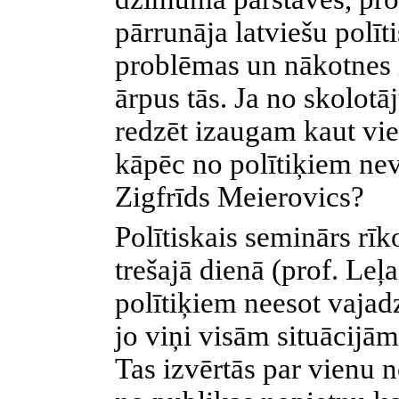
pārrunāja latviešu polīti
problēmas un nākotnes i
ārpus tās. Ja no skolot
redzēt izaugam kaut vi
kāpēc no polītiķiem nev
Zigfrīds Meierovics?
Polītiskais seminārs rī
trešajā dienā (prof. Leļ
polītiķiem neesot vajad
jo viņi visām situācijā
Tas izvērtās par vienu n