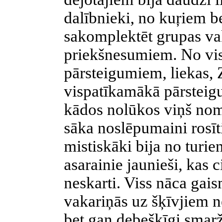
dalībnieki, no kuŗiem b
sakomplektēt grupas v
priekšnesumiem. No vi
pārsteigumiem, liekas, Z
vispatīkamākā pārsteigu
kādos nolūkos viņš nom
sāka noslēpumaini rosīt
mistiskāki bija no turie
asarainie jaunieši, kas c
neskarti. Viss nāca gai
vakariņās uz šķīvjiem n
bet gan debešķīgi smaržo