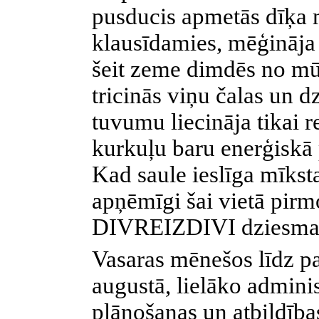
pusducis apmetās dīķa 
klausīdamies, mēģināja 
šeit zeme dimdēs no mū
tricinās viņu čalas un d
tuvumu liecināja tikai 
kurkuļu baru enerģiskā 
Kad saule ieslīga mīkst
apņēmīgi šai vietā pirmo
DIVREIZDIVI dziesma „
Vasaras mēnešos līdz p
augustā, lielāko admini
plānošanas un atbildība