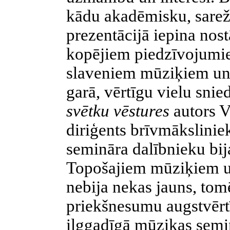
kādu akadēmisku, sarež
prezentācijā iepina nos
kopējiem piedzīvojumie
slaveniem mūziķiem un
garā, vērtīgu vielu sni
svētku vēstures
autors V
diriģents brīvmāksliniek
semināra dalībnieku bij
Topošajiem mūziķiem uz
nebija nekas jauns, tom
priekšnesumu augstvērtī
ilggadīgā mūzikas semin