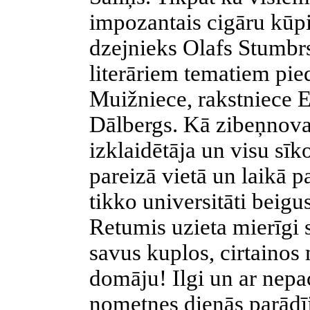
impozantais cigāru kūpi
dzejnieks Olafs Stumbr
literāriem tematiem pied
Muižniece, rakstniece E
Dālbergs. Kā zibeņnovad
izklaidētāja un visu sīk
pareizā vietā un laikā p
tikko universitāti beig
Retumis uzieta mierīgi
savus kuplos, cirtainos 
domāju! Ilgi un ar nepac
nometnes dienās parādīj