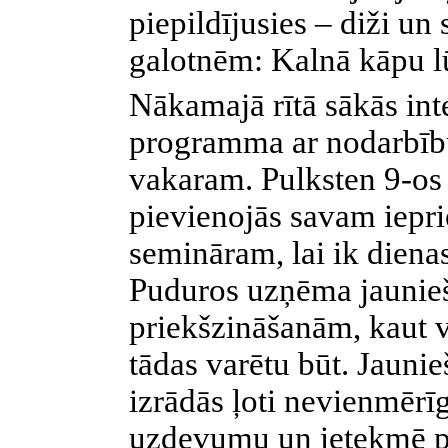
piepildījusies – diži un
galotnēm: Kalnā kāpu l
Nākamajā rītā sākās in
programma ar nodarbīb
vakaram. Pulksten 9-os n
pievienojās savam iepri
semināram, lai ik dienas
Puduros uzņēma jaunie
priekšzināšanām, kaut 
tādas varētu būt. Jaunie
izrādās ļoti nevienmērīg
uzdevumu un ietekmē p