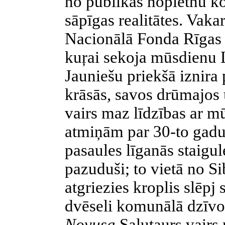
no publikas nopietnu ko
sāpīgas realitātes. Vak
Nacionālā Fonda Rīgas i
kuŗai sekoja mūsdienu L
Jauniešu priekšā iznira
krāsās, savos drūmajos u
vairs maz līdzības ar 
atmiņām par 30-to gad
pasaules līganās staigul
pazuduši; to vietā no S
atgriezies kroplis slēp
dvēseli komunālā dzīvok
Novusa
Salutaurs vairs