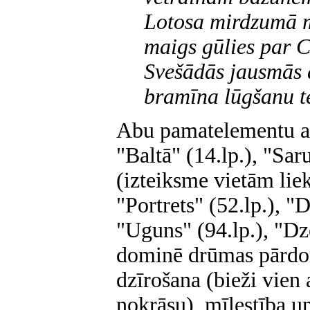
Lotosa mirdzumā 
maigs gūlies par C
Svešādās jausmās d
bramīna lūgšanu t
Abu pamatelementu ap
"Baltā" (14.lp.), "Sar
(izteiksme vietām lie
"Portrets" (52.lp.), "D
"Uguns" (94.lp.), "Dze
dominē drūmas pārdo
dzīrošana (bieži vien
nokrāsu), mīlestība un