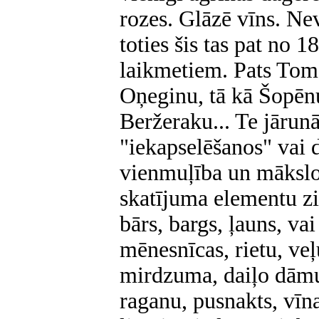
rozes. Glāzē vīns. N
toties šis tas pat no 
laikmetiem. Pats Toms
Oņeginu, tā kā Šopēnu
Beržeraku... Te jārun
"iekapselēšanos" vai
vienmuļība un mākslot
skatījuma elementu ziņ
bārs, bargs, ļauns, va
mēnesnīcas, rietu, veļ
mirdzuma, daiļo dāmu
raganu, pusnakts, vīna 