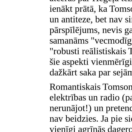
ienākt prātā, ka Toms
un antiteze, bet nav si
pārspīlējums, nevis g
samanāms "vecmodīgi
"robusti reālistiskais
šie aspekti vienmērīgi
dažkārt saka par sejā
Romantiskais Tomsons 
elektrības un radio (p
nerunājot!) un preten
nav beidzies. Ja pie si
vienīgi agrīnās dagero