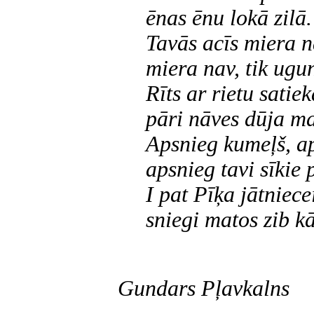
ēnas ēnu lokā zilā.
Tavās acīs miera n
miera nav, tik ugu
Rīts ar rietu satiek
pāri nāves dūja m
Apsnieg kumeļš, ap
apsnieg tavi sīkie p
I pat Pīķa jātniece
sniegi matos zib kā
Gundars Pļavkalns