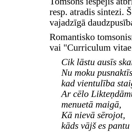
Tomsons iespējis atbr
resp. atradis sintezi.
vajadzīgā daudzpusība
Romantisko tomsonism
vai "Curriculum vitae
Cik lāstu ausīs sk
Nu moku pusnaktīs
kad vientulība sta
Ar cēlo Likteņdām
menuetā maigā,
Kā nievā sērojot,
kāds vājš es pantu 