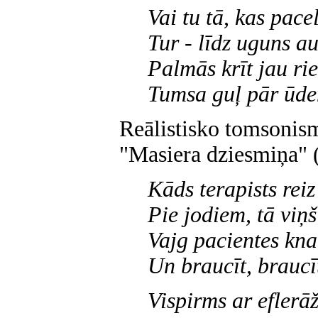
Vai tu tā, kas pacel
Tur - līdz uguns a
Palmās krīt jau rie
Tumsa guļ pār ūd
Reālistisko tomsonism
"Masiera dziesmiņa" (
Kāds terapists reiz
Pie jodiem, tā viņš
Vajg pacientes kna
Un braucīt, braucīt
Vispirms ar eflerāž