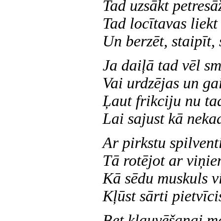
Tad uzsākt petresā
Tad locītavas liekt
Un berzēt, staipīt, 
Ja daiļā tad vēl s
Vai urdzējas un ga
Ļaut frikciju nu ta
Lai sajust kā neka
Ar pirkstu spilvent
Tā rotējot ar viņie
Kā sēdu muskuls v
Kļūst sārti pietvīci
Bet klauvēšanai m