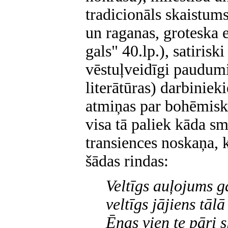
tradicionāls skaistums
un raganas, groteska 
gals" 40.lp.), satirisk
vēstuļveidīgi paudum
literātūras) darbinie
atmiņas par bohēmisk
visa tā paliek kāda s
transiences noskaņa, k
šādas rindas:
Veltīgs auļojums ga
veltīgs jājiens tālā 
Ēnas vien te pāri s