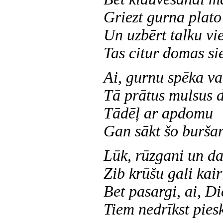
Griezt gurna plato
Un uzbērt talku vi
Tas citur domas si
Ai, gurnu spēka va
Tā prātus mulsus 
Tādēļ ar apdomu
Gan sākt šo burša
Lūk, rūzgani un da
Zib krūšu gali kair
Bet pasargi, ai, Di
Tiem nedrīkst piesk