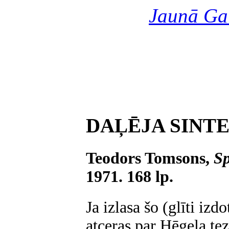
Jaunā Ga
DAĻĒJA SINT
Teodors Tomsons,
Sp
1971. 168 lp.
Ja izlasa šo (glīti iz
atceras par Hēgeļa tezi