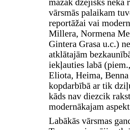
mazāk dzejisks nekā 
vārsmās palaikam tuvo
reportāžai vai modern
Millera, Normena Mei
Gintera Grasa u.c.) ne
atklātajām bezkaunībā
iekļauties labā (piem
Eliota, Heima, Benna u
kopdarbībā ar tik dzi
kāds nav diezcik rak
modernākajam aspek
Labākās vārsmas gandr