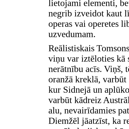
lietojami elementi, bet
negrib izveidot kaut 
operas vai operetes l
uzvedumam.
Reālistiskais Tomsons
viņu var iztēloties k
nerātnību acīs. Viņš, 
oranžā kreklā, varbūt 
kur Sidnejā un aplūk
varbūt kādreiz Austrā
alu, nevairīdamies pat
Diemžēl jāatzīst, ka r