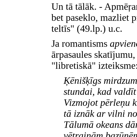
Un tā tālāk. - Apmēŗa
bet paseklo, mazliet p
teltīs" (49.lp.) u.c.
Ja romantisms
apvien
ārpasaules skatījumu, 
"libretiskā" izteiksme
Ķēnišķīgs mirdzum
stundai, kad valdīt
Vizmojot pērleņu 
tā iznāk ar vilni n
Tālumā okeans dā
vētrainām bazūnēm