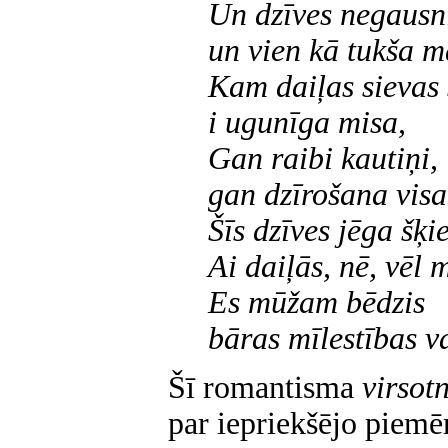
Un dzīves negausn
un vien kā tukša m
Kam daiļas sievas 
i ugunīga misa,
Gan raibi kautiņi,
gan dzīrošana visa
Šīs dzīves jēga šķie
Ai daiļās, nē, vēl 
Es mūžam bēdzis
bāras mīlestības v
Šī romantisma
virsot
par iepriekšējo piem