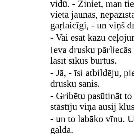
vidū. - Ziniet, man ti
vietā jaunas, nepazīsta
gaŗlaicīgi, - un viņš 
- Vai esat kāzu ceļoj
Ieva drusku pārliecās 
lasīt sīkus burtus.
- Jā, - īsi atbildēju, 
drusku sānis.
- Gribētu pasūtināt to
stāstīju viņa ausij klus
- un to labāko vīnu.
galda.