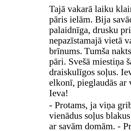
Tajā vakarā laiku kla
pāris ielām. Bija savā
palaidnīga, drusku pri
nepazīstamajā vietā va
brīnums. Tumša nakts 
pāri. Svešā miestiņa š
draiskulīgos soļus. I
elkonī, pieglaudās a
Ieva!
- Protams, ja viņa grib
vienādus soļus blakus
ar savām domām. - Pr