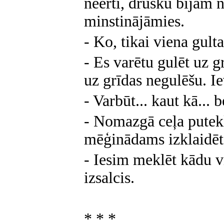
neērti, drusku bijām 
minstinājāmies.
- Ko, tikai viena gulta
- Es varētu gulēt uz g
uz grīdas negulēšu. Ie
- Varbūt... kaut kā... 
- Nomazgā ceļa putekļu
mēģinādams izklaidēt
- Iesim meklēt kādu v
izsalcis.
* * *