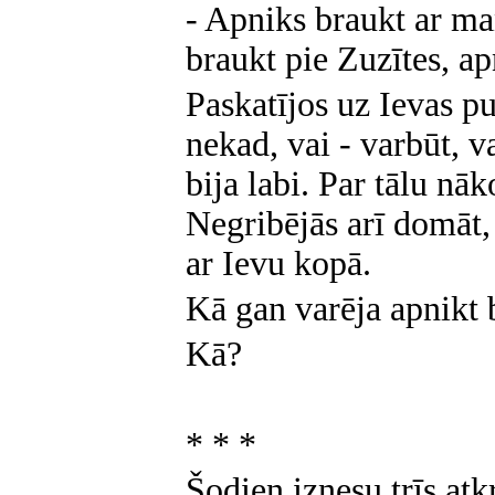
- Apniks braukt ar ma
braukt pie Zuzītes, a
Paskatījos uz Ievas pu
nekad, vai - varbūt, v
bija labi. Par tālu nā
Negribējās arī domāt,
ar Ievu kopā.
Kā gan varēja apnikt 
Kā?
* * *
Šodien iznesu trīs at