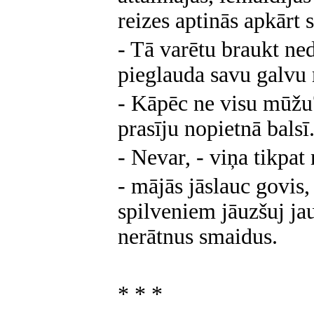
reizes aptinās apkārt
- Tā varētu braukt ned
pieglauda savu galv
- Kāpēc ne visu mūžu?
prasīju nopietnā balsī
- Nevar, - viņa tikpat 
- mājās jāslauc govis
spilveniem jāuzšuj ja
nerātnus smaidus.
* * *