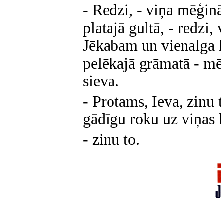
- Redzi, - viņa mēģin
platajā gultā, - redzi, 
Jēkabam un vienalga k
pelēkajā grāmatā - m
sieva.
- Protams, Ieva, zinu 
gādīgu roku uz viņas 
- zinu to.