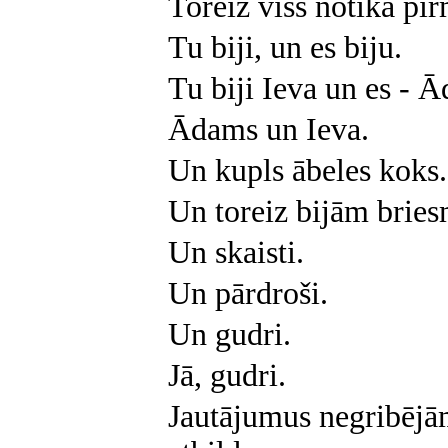
Toreiz viss notika pi
Tu biji, un es biju.
Tu biji Ieva un es - 
Ādams un Ieva.
Un kupls ābeles koks.
Un toreiz bijām bries
Un skaisti.
Un pārdroši.
Un gudri.
Jā, gudri.
Jautājumus negribējām