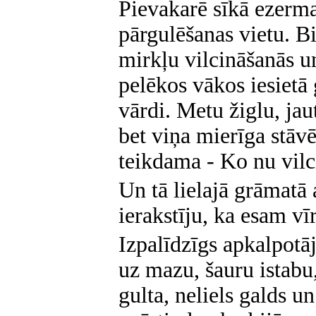
Pievakarē sīkā ezerm
pārgulēšanas vietu. Bij
mirkļu vilcināšanās un
pelēkos vākos iesietā 
vārdi. Metu žiglu, jau
bet viņa mierīga stāvē
teikdama - Ko nu vilc
Un tā lielajā grāmatā
ierakstīju, ka esam vī
Izpalīdzīgs apkalpotā
uz mazu, šauru istabu,
gulta, neliels galds u