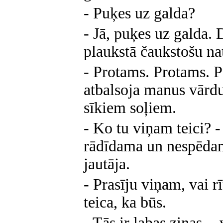
- Puķes uz galda?
- Jā, puķes uz galda.
plaukstā čaukstošu na
- Protams. Protams. P
atbalsoja manus vārdu
sīkiem soļiem.
- Ko tu viņam teici? -
rādīdama un nespēdam
jautāja.
- Prasīju viņam, vai r
teica, ka būs.
- Tās ir labas ziņas, -