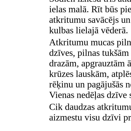
ielas malā. Rīt būs p
atkritumu savācējs un
kulbas lielajā vēderā.
Atkritumu mucas pilna
dzīves, pilnas tukšām
drazām, apgrauztām ā
krūzes lauskām, atplē
rēķinu un pagājušās ne
Vienas nedēļas dzīve 
Cik daudzas atkritumu
aizmestu visu dzīvi 