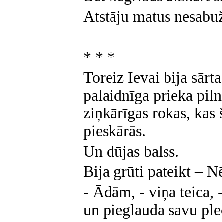
Atstāju matus nesabuž
* * *
Toreiz Ievai bija sārta
palaidnīga prieka pil
ziņkārīgas rokas, kas š
pieskārās.
Un dūjas balss.
Bija grūti pateikt – Nē
- Ādām, - viņa teica, 
un pieglauda savu pl