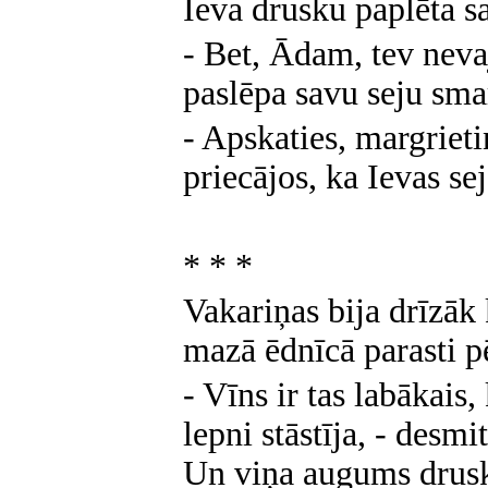
Ieva drusku paplēta s
- Bet, Ādam, tev neva
paslēpa savu seju smar
- Apskaties, margrieti
priecājos, ka Ievas se
* * *
Vakariņas bija drīzāk 
mazā ēdnīcā parasti p
- Vīns ir tas labākais,
lepni stāstīja, - desmi
Un viņa augums drusk