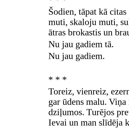
Šodien, tāpat kā citas
muti, skaloju muti, s
ātras brokastis un bra
Nu jau gadiem tā.
Nu jau gadiem.
* * *
Toreiz, vienreiz, eze
gar ūdens malu. Viņa 
dziļumos. Turējos pre
Ievai un man slīdēja kā