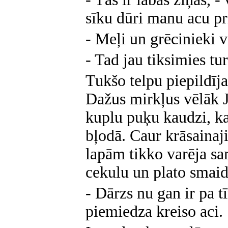
sīku dūri manu acu pr
- Meļi un grēcinieki v
- Tad jau tiksimies tur
Tukšo telpu piepildīj
Dažus mirkļus vēlāk J
kuplu puķu kaudzi, kas
bļodā. Caur krāsaina
lapām tikko varēja sa
cekulu un plato smaid
- Dārzs nu gan ir pa t
piemiedza kreiso aci.