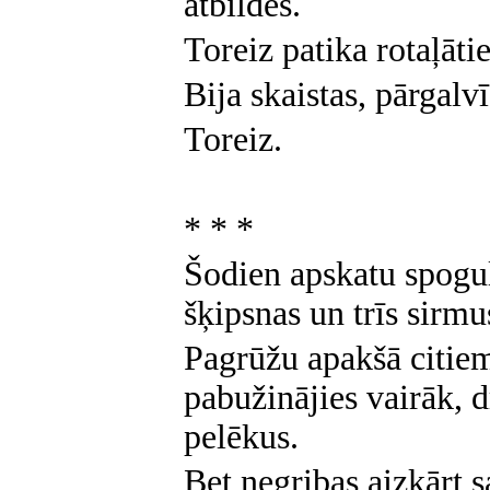
atbildes.
Toreiz patika rotaļātie
Bija skaistas, pārgalvī
Toreiz.
* * *
Šodien apskatu spogul
šķipsnas un trīs sirm
Pagrūžu apakšā citie
pabužinājies vairāk, dr
pelēkus.
Bet negribas aizkārt 