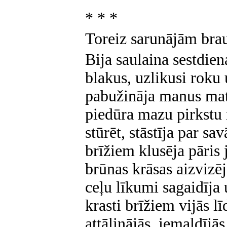
* * *
Toreiz sarunājām brau
Bija saulaina sestdien
blakus, uzlikusi roku
pabužināja manus mat
piedūra mazu pirkstu
stūrēt, stāstīja par 
brīžiem klusēja pāris 
brūnas krāsas aizvizēj
ceļu līkumi sagaidīja
krasti brīžiem vijās lī
attālinājās, iemaldījā