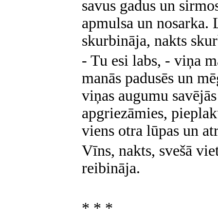
savus gadus un sirmo
apmulsa un nosarka. 
skurbināja, nakts skur
- Tu esi labs, - viņa m
manās padusēs un mēģ
viņas augumu savējās 
apgriezāmies, piepla
viens otra lūpas un at
Vīns, nakts, svešā vi
reibināja.
* * *