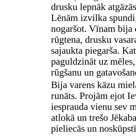
drusku lepnāk atgāzās 
Lēnām izvilka spundi,
nogaršot. Vīnam bija 
rūgtena, drusku vasar
sajaukta piegarša. Ka
paguldzināt uz mēles,
rūgšanu un gatavošan
Bija varens kāzu miela
runāts. Projām ejot I
iesprauda vienu sev m
atlokā un trešo Jēka
pieliecās un noskūpst