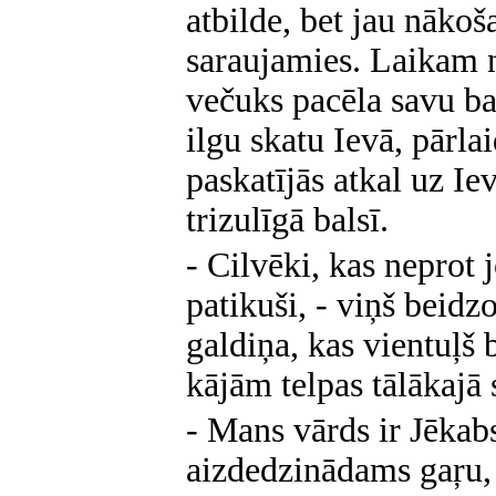
atbilde, bet jau nākoš
saraujamies. Laikam n
večuks pacēla savu bal
ilgu skatu Ievā, pārlai
paskatījās atkal uz Ie
trizulīgā balsī.
- Cilvēki, kas neprot
patikuši, - viņš beidzo
galdiņa, kas vientuļš 
kājām telpas tālākajā s
- Mans vārds ir Jēkabs
aizdedzinādams gaŗu,