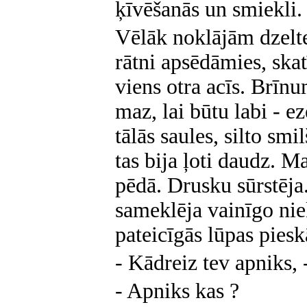
ķīvēšanās un smiekli.
Vēlāk noklājām dzelte
rātni apsēdāmies, ska
viens otra acīs. Brīnu
maz, lai būtu labi - e
tālās saules, silto smi
tas bija ļoti daudz. M
pēdā. Drusku sūrstēj
sameklēja vainīgo nie
pateicīgās lūpas pies
- Kādreiz tev apniks, -
- Apniks kas ?