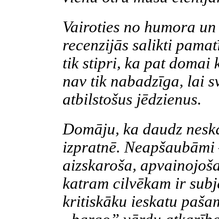
Vairoties no humora un i
recenzijās salikti pamat
tik stipri, ka pat domai 
nav tik nabadzīga, lai 
atbilstošus jēdzienus.
Domāju, ka daudz neskai
izpratnē. Neapšaubāmi –
aizskaroša, apvainojoš
katram cilvēkam ir subje
kritiskāku ieskatu pašam