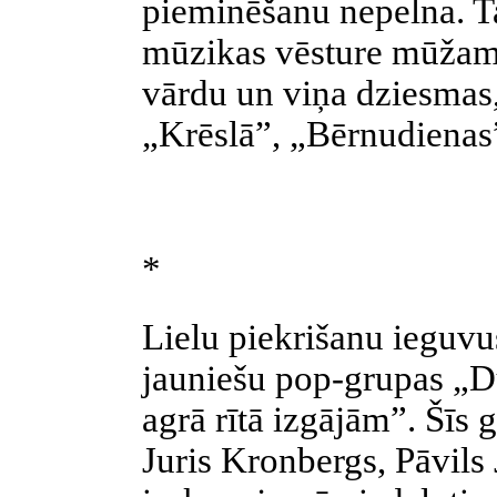
pieminēšanu nepelna. Ta
mūzikas vēsture mūžam
vārdu un viņa dziesmas, 
„Krēslā”, „Bērnudienas”
*
Lielu piekrišanu ieguvu
jauniešu pop-grupas „D
agrā rītā izgājām”. Šīs 
Juris Kronbergs, Pāvils 