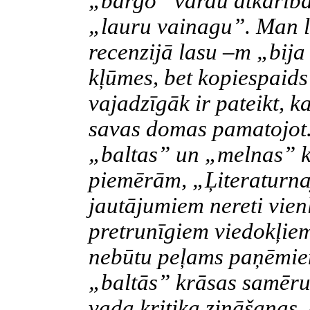
„bargo” vārdu atkarība 
„lauru vainagu”. Man l
recenzijā lasu –m „bija
kļūmes, bet kopiespaids
vajadzīgāk ir pateikt, ka
savas domas pamatojot. 
„baltas” un „melnas” k
piemērām, „Ļiteraturna
jautājumiem nereti vien
pretrunīgiem viedokļiem
nebūtu peļams paņēmie
„baltās” krāsas samēru 
vada kritiķa zināšanas,