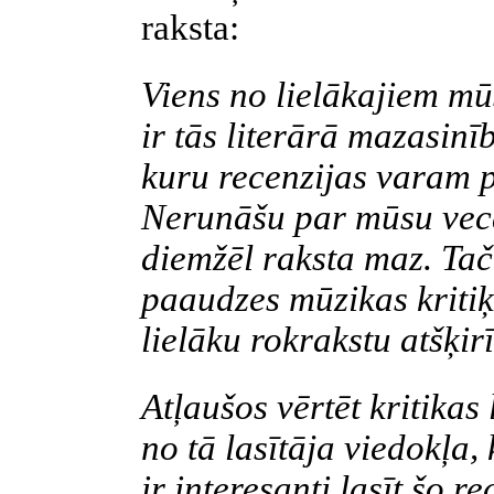
raksta:
Viens no lielākajiem m
ir tās literārā mazasinī
kuru recenzijas varam p
Nerunāšu par mūsu vecā
diemžēl raksta maz. Ta
paaudzes mūzikas kritiķ
lielāku rokrakstu atšķir
Atļaušos vērtēt kritikas 
no tā lasītāja viedokļa
ir interesanti lasīt šo re