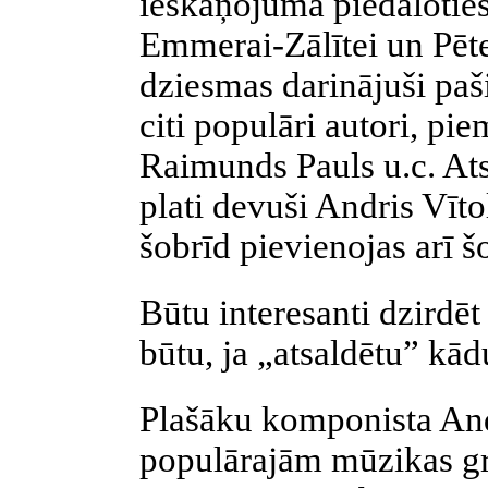
ieskaņojumā piedaloties a
Emmerai-Zālītei un Pēt
dziesmas darinājuši paši
citi populāri autori, pi
Raimunds Pauls u.c. Ats
plati devuši Andris Vīt
šobrīd pievienojas arī š
Būtu interesanti dzirdē
būtu, ja „atsaldētu” kā
Plašāku komponista And
populārajām mūzikas 