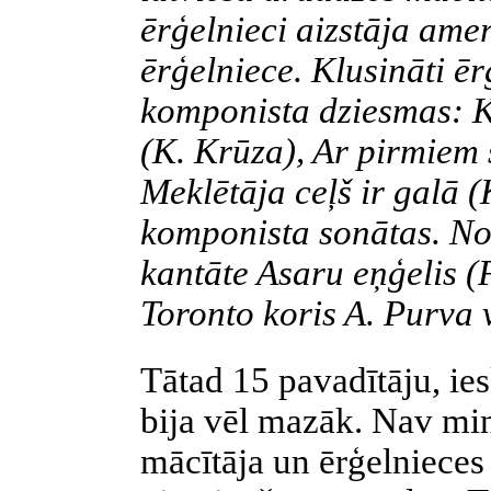
ērģelnieci aizstāja ame
ērģelniece. Klusināti ē
komponista dziesmas: K
(K. Krūza), Ar pirmiem 
Meklētāja ceļš ir galā 
komponista sonātas. No
kantāte Asaru eņģelis (F
Toronto koris A. Purva 
Tātad 15 pavadītāju, ie
bija vēl mazāk. Nav min
mācītāja un ērģelnieces v