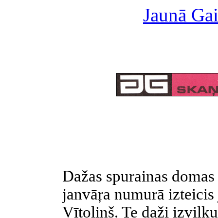
Jaunā Gai
Dažas spurainas domas 
janvāŗa numurā izteicis
Vītoliņš. Te daži izvilk