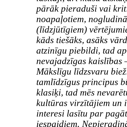
pārāk pieraduši vai krit
noapaļotiem, nogludinā
(līdzjūtīgiem) vērtējum
kāds tiešāks, asāks vārd
atzinīgu piebildi, tad a
nevajadzīgas kaislības 
Mākslīgu līdzsvaru bieži
tamlīdzīgus principus bū
klasiķi, tad mēs nevarē
kultūras virzītājiem un 
interesi lasītu par pag
iespaidiem. Nepieradinā