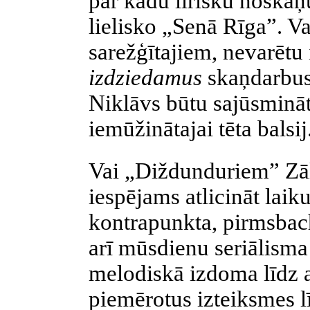
par kādu lirisku noskaņ
lielisko „Senā Rīga”. Va
sarežģītajiem, nevarētu 
izdziedamus
skaņdarbus
Niklāvs būtu sajūsmināts
iemūžinātajai tēta balsij
Vai „Diždunduriem” Zā
iespējams atlicināt lai
kontrapunkta, pirmsbac
arī mūsdienu seriālisma 
melodiskā izdoma līdz ar
piemērotus izteiksmes l