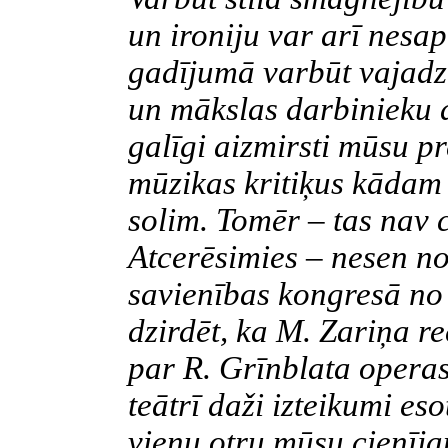
un ironiju var arī nesa
gadījumā varbūt vajadz
un mākslas darbinieku 
galīgi aizmirsti mūsu pr
mūzikas kritiķus kādam
solim. Tomēr – tas nav 
Atcerēsimies – nesen n
savienības kongresā no 
dzirdēt, ka M. Zariņa 
par R. Grīnblata opera
teātrī daži izteikumi es
vienu otru mūsu cienīja