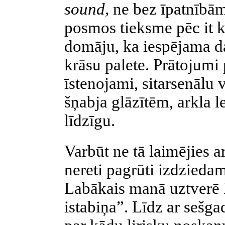
sound,
ne bez īpatnībām
posmos tieksme pēc it k
domāju, ka iespējama d
krāsu palete. Prātojumi 
īstenojami, sitarsenālu v
šņabja glāzītēm, arkla 
līdzīgu.
Varbūt ne tā laimējies 
nereti pagrūti izdziedami
Labākais manā uztverē
istabiņa”. Līdz ar sešga