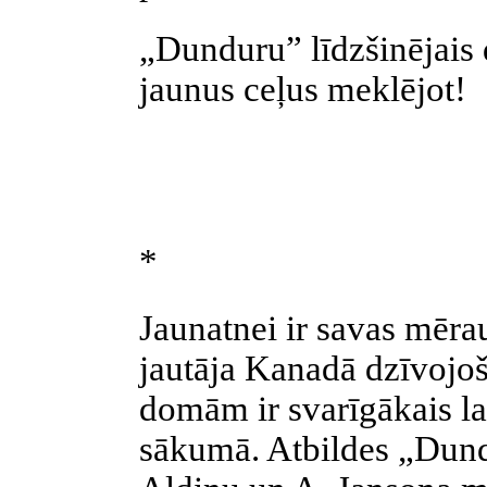
„Dunduru” līdzšinējais
jaunus ceļus meklējot!
*
Jaunatnei ir savas mēra
jautāja Kanadā dzīvojoš
domām ir svarīgākais la
sākumā. Atbildes „Dund