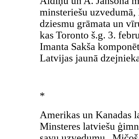
Aldiņu un A. Jansona 
minsteriešu uzvedumā, 
dziesmu grāmata un vīru
kas Toronto š.g. 3. febr
Imanta Sakša komponēto
Latvijas jaunā dzejniek
*
Amerikas un Kanadas la
Minsteres latviešu ģimn
savu uzvedumu „Mičoš