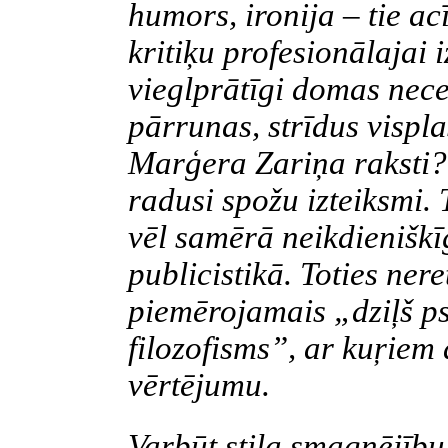
humors, ironija – tie a
kritiķu profesionālajai 
vieglprātīgi domas neceļ
pārrunas, strīdus vispl
Marģera Zariņa raksti?
radusi spožu izteiksmi. T
vēl samērā neikdienišk
publicistikā. Toties nere
piemērojamais „dziļš p
filozofisms”, ar kuŗiem 
vērtējumu.
Varbūt stila smagnējību