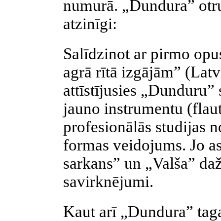
numurā. „Dundura” otru 
atzinīgi:
Salīdzinot ar pirmo opu
agrā rītā izgājām” (Lat
attīstījusies „Dunduru” 
jauno instrumentu (flauta
profesionālās studijas n
formas veidojums. Jo as
sarkans” un „Valša” daž
savirknējumi.
Kaut arī „Dundura” tagad