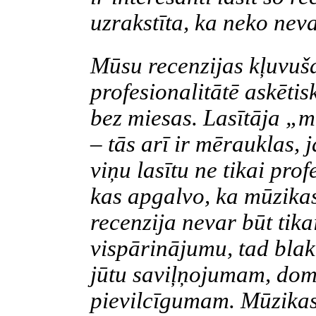
uzrakstīta, ka neko nev
Mūsu recenzijas kļuvuša
profesionalitātē askēti
bez miesas. Lasītāja „
– tās arī ir mērauklas, j
viņu lasītu ne tikai prof
kas apgalvo, ka mūzikas 
recenzija nevar būt tik
vispārinājumu, tad blak
jūtu saviļņojumam, doma
pievilcīgumam. Mūzikas 