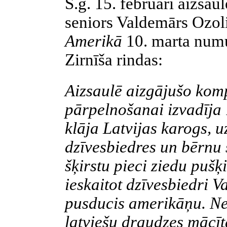
Š.g. 15. februārī aizsau
seniors Valdemārs Ozol
Amerikā
10. marta num
Zirnīša rindas:
Aizsaulē aizgājušo kom
pārpelnošanai izvadīja 
klāja Latvijas karogs, 
dzīvesbiedres un bērnu 
šķirstu pieci ziedu pušķ
ieskaitot dzīvesbiedri V
pusducis amerikāņu. Ne
latviešu draudzes mācī