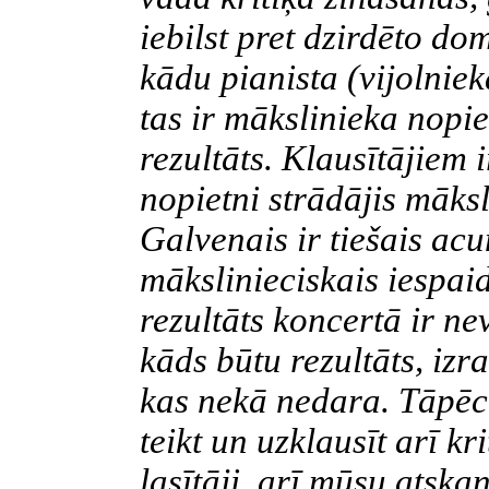
iebilst pret dzirdēto do
kādu pianista (vijolnie
tas ir mākslinieka nopi
rezultāts. Klausītājiem ir
nopietni strādājis māks
Galvenais ir tiešais ac
mākslinieciskais iespaid
rezultāts koncertā ir ne
kāds būtu rezultāts, izra
kas nekā nedara. Tāpēc,
teikt un uzklausīt arī kr
lasītāji, arī mūsu atsk