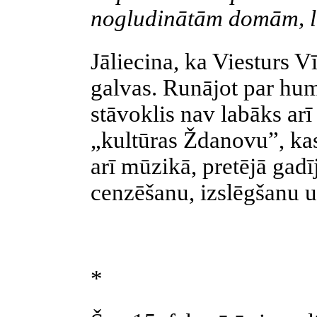
nogludinātām domām, la
Jāliecina, ka Viesturs Vī
galvas. Runājot par hum
stāvoklis nav labāks arī
„kultūras Ždanovu”, kas
arī mūzikā, pretējā gad
cenzēšanu, izslēgšanu u.
*